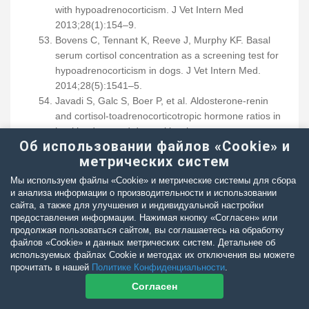
with hypoadrenocorticism. J Vet Intern Med
2013;28(1):154–9.
Bovens C, Tennant K, Reeve J, Murphy KF. Basal
serum cortisol concentration as a screening test for
hypoadrenocorticism in dogs. J Vet Intern Med.
2014;28(5):1541–5.
Javadi S, Galc S, Boer P, et al. Aldosterone-renin
and cortisol-toadrenocorticotropic hormone ratios in
healthy dogs and dogs with primary
Об использовании файлов «Cookie» и
hypoadrenocorticism. J Vet Intern Med
метрических систем
2006;20:556–61.
Lathan P, Scott-Moncrieff JC, and Wills RW. Use of
Мы используем файлы «Cookie» и метрические системы для сбора
the cortisol-toACTH ratio for diagnosis of primary
и анализа информации о производительности и использовании
сайта, а также для улучшения и индивидуальной настройки
hypoadrenocorticism in dogs. J Vet Intern Med
предоставления информации. Нажимая кнопку «Согласен» или
2014;28:1546–50.
продолжая пользоваться сайтом, вы соглашаетесь на обработку
Zycortal suspension (desoxycorticosterone pivalate
файлов «Cookie» и данных метрических систем. Детальнее об
injectable suspension). Package insert. Dechra Ltd;
используемых файлах Cookie и методах их отключения вы можете
прочитать в нашей
Политике Конфиденциальности
.
2016.
Moya MV, Refsal KR, Langlois DK. Investigation of
Согласен
the urine cortisol to creatinine ratio for the diagnosis