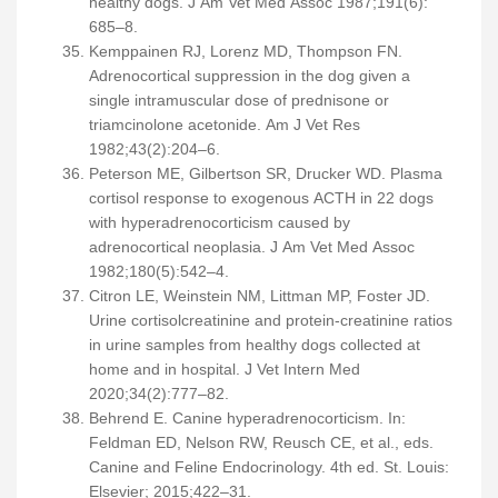
healthy dogs. J Am Vet Med Assoc 1987;191(6):
685–8.
Kemppainen RJ, Lorenz MD, Thompson FN.
Adrenocortical suppression in the dog given a
single intramuscular dose of prednisone or
triamcinolone acetonide. Am J Vet Res
1982;43(2):204–6.
Peterson ME, Gilbertson SR, Drucker WD. Plasma
cortisol response to exogenous ACTH in 22 dogs
with hyperadrenocorticism caused by
adrenocortical neoplasia. J Am Vet Med Assoc
1982;180(5):542–4.
Citron LE, Weinstein NM, Littman MP, Foster JD.
Urine cortisolcreatinine and protein-creatinine ratios
in urine samples from healthy dogs collected at
home and in hospital. J Vet Intern Med
2020;34(2):777–82.
Behrend E. Canine hyperadrenocorticism. In:
Feldman ED, Nelson RW, Reusch CE, et al., eds.
Canine and Feline Endocrinology. 4th ed. St. Louis:
Elsevier; 2015;422–31.