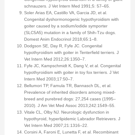
schnauzers. J Vet Intern Med 1991;5: 57–65.
Soler Arias EA, Castillo VA, Garcia JD, et al.
Congenital dyshormonogenic hypothyroidism with
goiter caused by a sodium/iodide symporter
(SLC5A5) mutation in a family of Shih-Tzu dogs.
Domest Anim Endocrinol 2018;65:1–8.
Dodgson SE, Day R, Fyfe JC. Congenital
hypothyroidism with goiter in Tenterfield terriers. J
Vet Intern Med 2012;26:1350–7.
Fyfe JC, Kampschmidt K, Dang V, et al. Congenital
hypothyroidism with goiter in toy fox terriers. J Vet
Intern Med 2003;17:50–7.
Bellumori TP, Famula TR, Bannasch DL, et al.
Prevalence of inherited disorders among mixed-
breed and purebred dogs: 27,254 cases (1995–
2010). J Am Vet Med Assoc 2013;242:1549–55.
Vitale CL, Olby NJ. Neurologic dysfunction in
hypothyroid, hyperlipidemic Labrador Retrievers. J
Vet Intern Med 2007;21:1316–22.
Corsini A, Faroni E, Lunetta F, et al. Recombinant