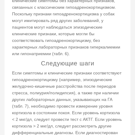
клинические симптомы без характерных признаков,
связанных с классическим гипоадренокортицизмом.
Поскольку признаки гипоадренокортицизма у собак
могут имитировать ряд других заболеваний, у
пациентов могут наблюдаться эпизодические
клинические признаки, которые могли бы
соответствовать гипоадренокортицизму, без
характерных лабораторных признаков гиперкалиемии
или гипонатриемии (табл. 6).
Следующие шаги
Если симптомы и клинические признаки соответствуют
гипоадренокортицизму (например, эпизодические
желудочно-кишечные расстройства после периодов
стресса, полиурия/полидипсия), а также при наличии
других лабораторных данных, указывающих на ГА
(табл. 7), необходимо провести измерение уровня
кортизола в состоянии покоя. Если уровень кортизола
< 2 мкг/дл, следует провести тест с АКТГ. Если уровень
кортизола > 2 мкг/дл, следует рассмотреть другие
дифференциальные диагнозы. Если диагностирован