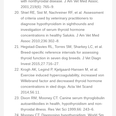
with nonthyroidal disease. J Am Vet Med Assoc.
2001;219(6): 765–9.
Shiel RE, Sist M, Nachreiner RF, et al. Assessment
of criteria used by veterinary practitioners to
diagnose hypothyroidism in sighthounds and
investigation of serum thyroid hormone
concentrations in healthy Salukis. J Am Vet Med
Assoc 2010;236:302–8.
Hegstad-Davies RL, Torres SM, Sharkey LC, et al.
Breed-specific reference intervals for assessing
thyroid function in seven dog breeds. J Vet Diagn
Invest 2015;27:716–27.
Krogh AK, Legind P, Kjelgaard-Hansen M, et al.
Exercise induced hypercoagulability, increased von
Willebrand factor and decreased thyroid hormone
concentrations in sled dogs. Acta Vet Scand
2014;56:11.
Dixon RM, Mooney CT. Canine serum thyroglobulin
autoantibodies in health, hypothyroidism and non-
thyroidal illness. Res Vet Sci 1999;66: 243–6.
Mooney CT. Diagnosing hypothyroidism. World Sm