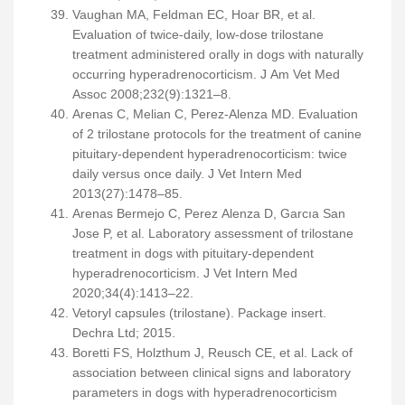
Vaughan MA, Feldman EC, Hoar BR, et al.
Evaluation of twice-daily, low-dose trilostane
treatment administered orally in dogs with naturally
occurring hyperadrenocorticism. J Am Vet Med
Assoc 2008;232(9):1321–8.
Arenas C, Melian C, Perez-Alenza MD. Evaluation
of 2 trilostane protocols for the treatment of canine
pituitary-dependent hyperadrenocorticism: twice
daily versus once daily. J Vet Intern Med
2013(27):1478–85.
Arenas Bermejo C, Perez Alenza D, Garcıa San
Jose P, et al. Laboratory assessment of trilostane
treatment in dogs with pituitary-dependent
hyperadrenocorticism. J Vet Intern Med
2020;34(4):1413–22.
Vetoryl capsules (trilostane). Package insert.
Dechra Ltd; 2015.
Boretti FS, Holzthum J, Reusch CE, et al. Lack of
association between clinical signs and laboratory
parameters in dogs with hyperadrenocorticism