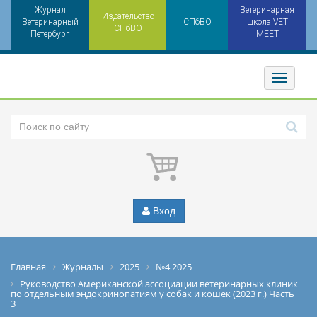
Журнал
Ветеринарная
Издательство
Ветеринарный
СПбВО
школа VET
СПбВО
Петербург
MEET
Toggler
Вход
Главная
Журналы
2025
№4 2025
Руководство Американской ассоциации ветеринарных клиник
по отдельным эндокринопатиям у собак и кошек (2023 г.) Часть
3