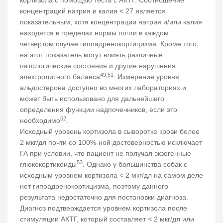
кортизола с помощью теста с АКТГ. Соотношение
концентраций натрия и калия < 27 является
показательным, хотя концентрации натрия и/или калия
находятся в пределах нормы почти в каждом
четвертом случае гипоадренокортицизма. Кроме того,
на этот показатель могут влиять различные
патологические состояния и другие нарушения
49,51
электролитного баланса
. Измерение уровня
альдостерона доступно во многих лабораториях и
может быть использовано для дальнейшего
определения функции надпочечников, если это
52
необходимо
.
Исходный уровень кортизола в сыворотке крови более
2 мкг/дл почти со 100%-ной достоверностью исключает
ГА при условии, что пациент не получал экзогенные
53
глюкокортикоиды
. Однако у большинства собак с
исходным уровнем кортизола < 2 мкг/дл на самом деле
нет гипоадренокортицизма, поэтому данного
результата недостаточно для постановки диагноза.
Диагноз подтверждается уровнем кортизола после
стимуляции АКТГ, который составляет < 2 мкг/дл или