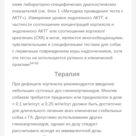
ниже лабораторно-специфических диагностических
показателей (см. блок 1 «Методика проведения теста с
АКТГ»). Измерение уровня эндогенного АКТГ, в
частности соотношение концентраций кортизола и
эндогенного АКТГ или соотношение кортизол/
креатинин (СКК) в моче, являются многообещающими,
чувствительными и специфичными тестами для собак
с первичным повреждением коры надпочечников, хотя
эти тесты не используются рутинно в клинической
54-58
практике
.
Терапия
При дефиците кортизола рекомендуется введение
небольших суточных доз глюкокортикоидов. Многим
собакам требуется преднизон или преднизолон в дозе
< 0,1 мг/кг/сут, а 0,25 мг/кг/сут должно быть достаточно
для длительного лечения всех клинически стабильных
собак с ГА. Допустимо использование других
глюкокортикоидов, однако их дозу следует
рассчитывать исходя из эквивалентной дозы