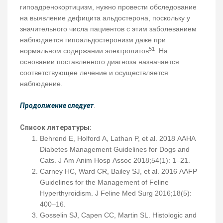
гипоадренокортицизм, нужно провести обследование
на выявление дефицита альдостерона, поскольку у
значительного числа пациентов с этим заболеванием
наблюдается гипоальдостеронизм даже при
51
нормальном содержании электролитов
. На
основании поставленного диагноза назначается
соответствующее лечение и осуществляется
наблюдение.
Продолжение следует
.
Список литературы:
Behrend E, Holford A, Lathan P, et al. 2018 AAHA
Diabetes Management Guidelines for Dogs and
Cats. J Am Anim Hosp Assoc 2018;54(1): 1–21.
Carney HC, Ward CR, Bailey SJ, et al. 2016 AAFP
Guidelines for the Management of Feline
Hyperthyroidism. J Feline Med Surg 2016;18(5):
400–16.
Gosselin SJ, Capen CC, Martin SL. Histologic and