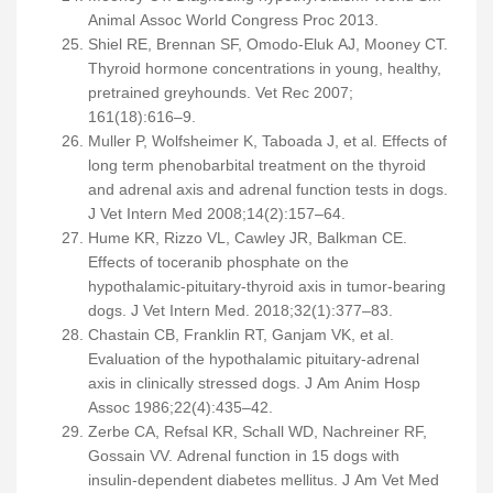
Animal Assoc World Congress Proc 2013.
Shiel RE, Brennan SF, Omodo-Eluk AJ, Mooney CT.
Thyroid hormone concentrations in young, healthy,
pretrained greyhounds. Vet Rec 2007;
161(18):616–9.
Muller P, Wolfsheimer K, Taboada J, et al. Effects of
long term phenobarbital treatment on the thyroid
and adrenal axis and adrenal function tests in dogs.
J Vet Intern Med 2008;14(2):157–64.
Hume KR, Rizzo VL, Cawley JR, Balkman CE.
Effects of toceranib phosphate on the
hypothalamic-pituitary-thyroid axis in tumor-bearing
dogs. J Vet Intern Med. 2018;32(1):377–83.
Chastain CB, Franklin RT, Ganjam VK, et al.
Evaluation of the hypothalamic pituitary-adrenal
axis in clinically stressed dogs. J Am Anim Hosp
Assoc 1986;22(4):435–42.
Zerbe CA, Refsal KR, Schall WD, Nachreiner RF,
Gossain VV. Adrenal function in 15 dogs with
insulin-dependent diabetes mellitus. J Am Vet Med