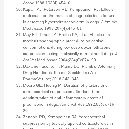
Assoc 1988;193(4):454–6.
Kaplan AJ, Peterson ME, Kemppainen RJ. Effects
of disease on the results of diagnostic tests for use
in detecting hyperadrenocorticism in dogs. J Am Vet
Med Assoc 1995;207(4):445–51
May ER, Frank LA, Hnilica KA, et al. Effects of a
mock ultrasonographic procedure on cortisol
concentrations during low-dose dexamethasone
suppression testing in clinically normal adult dogs. J
Am Vet Med Assoc 2004;224(6):874–90.
Dexamethasone. In: Plumb DC. Plumb’s Veterinary
Drug Handbook. 9th ed. Stockholm (WI):
PharmaVet Inc; 2018:343–348.
Moore GE, Hoenig M. Duration of pituitary and
adrenocortical suppression after long-term
administration of anti-inflammatory doses of
prednisone in dogs. Am J Vet Res 1992;53(5):716–
20.
Zenoble RD, Kemppainen RJ. Adrenocortical
suppression by topically applied corticosteroids in