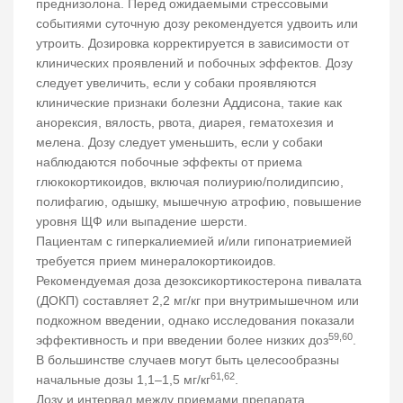
преднизолона. Перед ожидаемыми стрессовыми
событиями суточную дозу рекомендуется удвоить или
утроить. Дозировка корректируется в зависимости от
клинических проявлений и побочных эффектов. Дозу
следует увеличить, если у собаки проявляются
клинические признаки болезни Аддисона, такие как
анорексия, вялость, рвота, диарея, гематохезия и
мелена. Дозу следует уменьшить, если у собаки
наблюдаются побочные эффекты от приема
глюкокортикоидов, включая полиурию/полидипсию,
полифагию, одышку, мышечную атрофию, повышение
уровня ЩФ или выпадение шерсти.
Пациентам с гиперкалиемией и/или гипонатриемией
требуется прием минералокортикоидов.
Рекомендуемая доза дезоксикортикостерона пивалата
(ДОКП) составляет 2,2 мг/кг при внутримышечном или
подкожном введении, однако исследования показали
59,60
эффективность и при введении более низких доз
.
В большинстве случаев могут быть целесообразны
61,62
начальные дозы 1,1–1,5 мг/кг
.
Дозу и интервал между приемами препарата