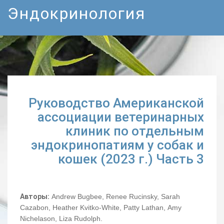
Эндокринология
Руководство Американской
ассоциации ветеринарных
клиник по отдельным
эндокринопатиям у собак и
кошек (2023 г.) Часть 3
Авторы:
Andrew Bugbee, Renee Rucinsky, Sarah
Cazabon, Heather Kvitko-White, Patty Lathan, Amy
Nichelason, Liza Rudolph.