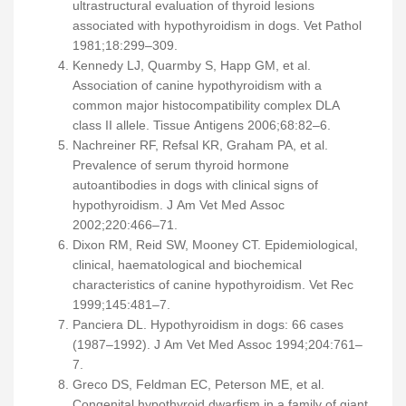
ultrastructural evaluation of thyroid lesions
associated with hypothyroidism in dogs. Vet Pathol
1981;18:299–309.
Kennedy LJ, Quarmby S, Happ GM, et al.
Association of canine hypothyroidism with a
common major histocompatibility complex DLA
class II allele. Tissue Antigens 2006;68:82–6.
Nachreiner RF, Refsal KR, Graham PA, et al.
Prevalence of serum thyroid hormone
autoantibodies in dogs with clinical signs of
hypothyroidism. J Am Vet Med Assoc
2002;220:466–71.
Dixon RM, Reid SW, Mooney CT. Epidemiological,
clinical, haematological and biochemical
characteristics of canine hypothyroidism. Vet Rec
1999;145:481–7.
Panciera DL. Hypothyroidism in dogs: 66 cases
(1987–1992). J Am Vet Med Assoc 1994;204:761–
7.
Greco DS, Feldman EC, Peterson ME, et al.
Congenital hypothyroid dwarfism in a family of giant