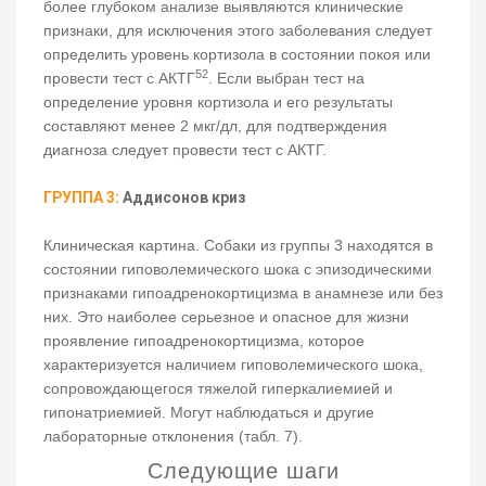
более глубоком анализе выявляются клинические
признаки, для исключения этого заболевания следует
определить уровень кортизола в состоянии покоя или
52
провести тест с АКТГ
. Если выбран тест на
определение уровня кортизола и его результаты
составляют менее 2 мкг/дл, для подтверждения
диагноза следует провести тест с АКТГ.
ГРУППА 3:
Аддисонов криз
Клиническая картина. Собаки из группы 3 находятся в
состоянии гиповолемического шока с эпизодическими
признаками гипоадренокортицизма в анамнезе или без
них. Это наиболее серьезное и опасное для жизни
проявление гипоадренокортицизма, которое
характеризуется наличием гиповолемического шока,
сопровождающегося тяжелой гиперкалиемией и
гипонатриемией. Могут наблюдаться и другие
лабораторные отклонения (табл. 7).
Следующие шаги