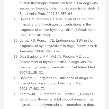
human thyrotropin stimulation test in 114 dogs with
suspected hypothyroidism: a crosssectional study. J
Small Anim Pract 2021;62:257–64.
Dixon RM, Mooney CT. Evaluation of serum free
thyroxine and thyrotropin concentrations in the
diagnosis of canine hypothyroidism. J Small Anim
Pract 1999;40:72–8.
Boretti FS, Reusch CE. Endogenous TSH in the
diagnosis of hypothyroidism in dogs. Schweiz Arch
Tierheilkd 2004;146:183–8.
Diaz Espineira MM, Mol JA, Peeters ME, et al.
Assessment of thyroid function in dogs with low
plasma thyroxine concentration. J Vet Intern Med
2007;21:25–32.
Daminet S, Ferguson DC. Influence of drugs on
thyroid function in dogs. J Vet Intern Med
2003;17:463–72.
Kantrowitz LB, Peterson ME, Melian C, Nichols R.
Serum total thyroxine, total triiodothyronine, free
thyroxine, and thyrotropin concentrations in dogs