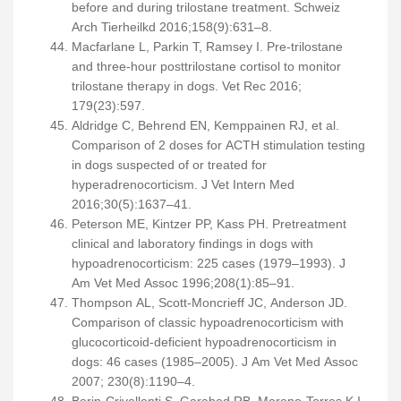
before and during trilostane treatment. Schweiz
Arch Tierheilkd 2016;158(9):631–8.
Macfarlane L, Parkin T, Ramsey I. Pre-trilostane
and three-hour posttrilostane cortisol to monitor
trilostane therapy in dogs. Vet Rec 2016;
179(23):597.
Aldridge C, Behrend EN, Kemppainen RJ, et al.
Comparison of 2 doses for ACTH stimulation testing
in dogs suspected of or treated for
hyperadrenocorticism. J Vet Intern Med
2016;30(5):1637–41.
Peterson ME, Kintzer PP, Kass PH. Pretreatment
clinical and laboratory findings in dogs with
hypoadrenocorticism: 225 cases (1979–1993). J
Am Vet Med Assoc 1996;208(1):85–91.
Thompson AL, Scott-Moncrieff JC, Anderson JD.
Comparison of classic hypoadrenocorticism with
glucocorticoid-deficient hypoadrenocorticism in
dogs: 46 cases (1985–2005). J Am Vet Med Assoc
2007; 230(8):1190–4.