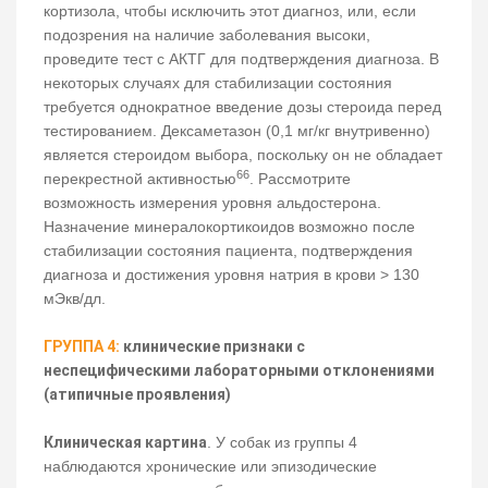
кортизола, чтобы исключить этот диагноз, или, если
подозрения на наличие заболевания высоки,
проведите тест с АКТГ для подтверждения диагноза. В
некоторых случаях для стабилизации состояния
требуется однократное введение дозы стероида перед
тестированием. Дексаметазон (0,1 мг/кг внутривенно)
является стероидом выбора, поскольку он не обладает
66
перекрестной активностью
. Рассмотрите
возможность измерения уровня альдостерона.
Назначение минералокортикоидов возможно после
стабилизации состояния пациента, подтверждения
диагноза и достижения уровня натрия в крови > 130
мЭкв/дл.
ГРУППА 4:
клинические признаки с
неспецифическими лабораторными отклонениями
(атипичные проявления)
Клиническая картина
. У собак из группы 4
наблюдаются хронические или эпизодические