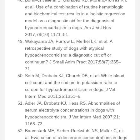
Borin-Crivellenti S, Garabed RB, Moreno-Torres K I,
et al. Use of a combination of routine hematologic
and biochemical test results in a logistic regression
model as a diagnostic aid for the diagnosis of
hypoadrenocorticism in dogs. Am J Vet Res
2017;78(10):1171–81.
Wakayama JA, Furrow E, Merkel LK, et al. A
retrospective study of dogs with atypical
hypoadrenocorticism: a diagnostic cut off or
continuum? J Small Anim Pract 2017;58(7):365–
71.
Seth M, Drobatx KJ, Church DB, et al. White blood
cell count and the sodium to potassium ratio to
screen for hypoadrenocorticism in dogs. J Vet
Intern Med 2011;25:1351–6.
Adler JA, Drobatz KJ, Hess RS. Abnormalities of
serum electrolyte concentrations in dogs with
hypoadrenocorticism. J Vet Intern Med 2007;21:
1168–73.
Baumstark ME, Sieber-Ruckstuhl NS, Muller C, et
al. Evaluation of aldosterone concentrations in dogs