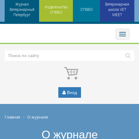
Журнал
Ветеринарная
Издательство
Ветеринарный
СПбВО
школа VET
СПбВО
Петербург
MEET
Toggler
Вход
Главная
О журнале
О журнале