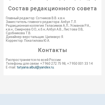
Состав редакционного совета
Главный редактор: Сотников В.В. к.в.н.
Заместитель главного редактора: Албул Т.Л.
Редакционная коллегия: Геласимов А.Л.; Усманов Р.А.,
к.в.н.; Смирнова О.О., к.б.н; Албул А.В., Листова О.В,
Сдобникова Т.В.
Дизайнер-верстальщик: Цилиакус Я.
Корректор: Покатилова Ю.А.
Контакты
Распространяется по всей России
Телефоны для связи: +7 960 272 75 98, +7 950 001 33 14
E-mail:
tatyana.albul@yandex.ru
.