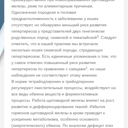
железы, реже по алиментарным причинам.
Однозначная породная и половая
предрасположенность к заболеванию у кошек
отсутствует, но обнаружен меньший риск развития
гипертиреоза у представителей двух генетически
3
родственных пород: сиамской и гималайской
. Следует
отметить, что в нашей практике мы встречали
несколько кошек сиамской породы, страдающих
гипертиреозом. Есть единичные упоминания о том, что
у самок отмечен повышенный риск развития
1
гипертиреоза по сравнению с самцами
, но наши
наблюдения не соответствуют этому мнению.
В норме тетрайодтиронин и трийодтиронин
регулируют окислительные процессы, воздействуют на
все виды обмена веществ и ферментативные
процессы. Работа щитовидной железы влияет на рост,
развитие и дифференцирование тканей. Избыток
гормонов щитовидной железы в крови приводит к
ускорению метаболизма, особенно основного
(энергетического) обмена. По аналогии дефицит этих