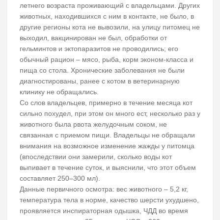
летнего возраста проживающий с владельцами. Других
животных, находившихся с ним в контакте, не было, в
другие регионы кота не вывозили, на улицу питомец не
выходил, вакцинирован не был, обработки от
гельминтов и эктопаразитов не проводились; его
обычный рацион – мясо, рыба, корм эконом-класса и
пища со стола. Хронические заболевания не были
диагностированы, ранее с котом в ветеринарную
клинику не обращались.
Со слов владельцев, примерно в течение месяца кот
сильно похудел, при этом он много ест, несколько раз у
животного была рвота желудочным соком, не
связанная с приемом пищи. Владельцы не обращали
внимания на возможное изменение жажды у питомца
(впоследствии они замерили, сколько воды кот
выпивает в течение суток, и выяснили, что этот объем
составляет 250–300 мл).
Данные первичного осмотра: вес животного – 5,2 кг,
температура тела в норме, качество шерсти ухудшено,
проявляется инспираторная одышка, ЧДД во время