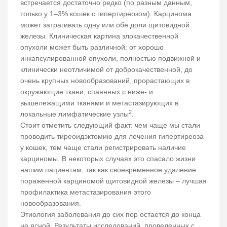
встречается достаточно редко (по разным данным,
только у 1–3% кошек с гипертиреозом). Карцинома
может затрагивать одну или обе доли щитовидной
железы. Клиническая картина злокачественной
опухоли может быть различной: от хорошо
инкапсулированной опухоли, полностью подвижной и
клинически неотличимой от доброкачественной, до
очень крупных новообразований, прорастающих в
окружающие ткани, спаянных с ниже- и
вышележащими тканями и метастазирующих в
2
локальные лимфатические узлы
.
Стоит отметить следующий факт: чем чаще мы стали
проводить тиреоидэктомию для лечения гипертиреоза
у кошек, тем чаще стали регистрировать наличие
карциномы. В некоторых случаях это спасало жизни
нашим пациентам, так как своевременное удаление
пораженной карциномой щитовидной железы – лучшая
профилактика метастазирования этого
новообразования.
Этиология заболевания до сих пор остается до конца
не ясной. Результаты исследований, проведенных с