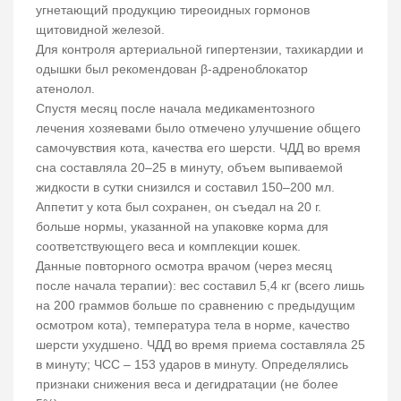
угнетающий продукцию тиреоидных гормонов
щитовидной железой.
Для контроля артериальной гипертензии, тахикардии и
одышки был рекомендован β-адреноблокатор
атенолол.
Спустя месяц после начала медикаментозного
лечения хозяевами было отмечено улучшение общего
самочувствия кота, качества его шерсти. ЧДД во время
сна составляла 20–25 в минуту, объем выпиваемой
жидкости в сутки снизился и составил 150–200 мл.
Аппетит у кота был сохранен, он съедал на 20 г.
больше нормы, указанной на упаковке корма для
соответствующего веса и комплекции кошек.
Данные повторного осмотра врачом (через месяц
после начала терапии): вес составил 5,4 кг (всего лишь
на 200 граммов больше по сравнению с предыдущим
осмотром кота), температура тела в норме, качество
шерсти ухудшено. ЧДД во время приема составляла 25
в минуту; ЧСС – 153 ударов в минуту. Определялись
признаки снижения веса и дегидратации (не более