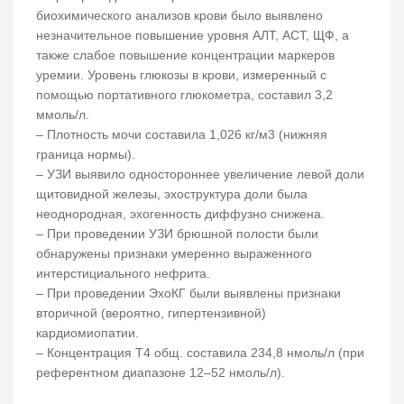
биохимического анализов крови было выявлено
незначительное повышение уровня АЛТ, АСТ, ЩФ, а
также слабое повышение концентрации маркеров
уремии. Уровень глюкозы в крови, измеренный с
помощью портативного глюкометра, составил 3,2
ммоль/л.
– Плотность мочи составила 1,026 кг/м3 (нижняя
граница нормы).
– УЗИ выявило одностороннее увеличение левой доли
щитовидной железы, эхоструктура доли была
неоднородная, эхогенность диффузно снижена.
– При проведении УЗИ брюшной полости были
обнаружены признаки умеренно выраженного
интерстициального нефрита.
– При проведении ЭхоКГ были выявлены признаки
вторичной (вероятно, гипертензивной)
кардиомиопатии.
– Концентрация Т4 общ. составила 234,8 нмоль/л (при
референтном диапазоне 12–52 нмоль/л).