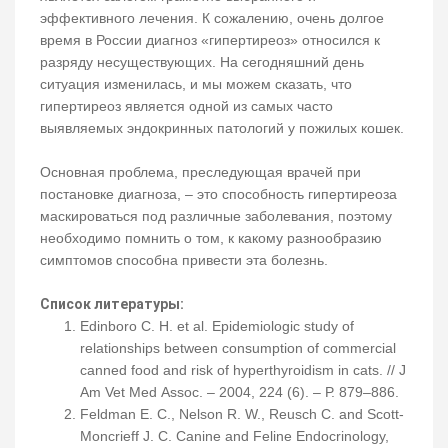
эффективного лечения. К сожалению, очень долгое
время в России диагноз «гипертиреоз» относился к
разряду несуществующих. На сегодняшний день
ситуация изменилась, и мы можем сказать, что
гипертиреоз является одной из самых часто
выявляемых эндокринных патологий у пожилых кошек.
Основная проблема, преследующая врачей при
постановке диагноза, – это способность гипертиреоза
маскироваться под различные заболевания, поэтому
необходимо помнить о том, к какому разнообразию
симптомов способна привести эта болезнь.
Список литературы:
Edinboro C. H. et al. Epidemiologic study of
relationships between consumption of commercial
canned food and risk of hyperthyroidism in cats. // J
Am Vet Med Assoc. – 2004, 224 (6). – Р. 879–886.
Feldman E. C., Nelson R. W., Reusch C. and Scott-
Moncrieff J. C. Canine and Feline Endocrinology,