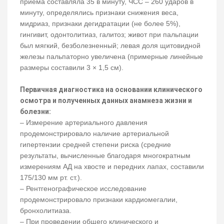
приема составляла 35 в минуту, ЧСС – 260 ударов в
минуту, определялись признаки снижения веса,
мидриаз, признаки дегидратации (не более 5%),
гингивит, одонтолитиаз, галитоз; живот при пальпации
был мягкий, безболезненный; левая доля щитовидной
железы пальпаторно увеличена (примерные линейные
размеры составили 3 × 1,5 см).
Первичная диагностика на основании клинического
осмотра и полученных данных анамнеза жизни и
болезни:
– Измерение артериального давления
продемонстрировало наличие артериальной
гипертензии средней степени риска (средние
результаты, вычисленные благодаря многократным
измерениям АД на хвосте и передних лапах, составили
175/130 мм рт. ст.).
– Рентгенографическое исследование
продемонстрировало признаки кардиомегалии,
бронхолитиаза.
– При проведении общего клинического и