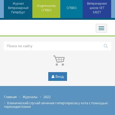
Журнал
Ветеринарная
Издательство
Ветеринарный
СПбВО
школа VET
СПбВО
Петербург
MEET
Toggler
Вход
Главная
Журналы
2022
Клинический случай лечения гипертиреоза у кота с помощью
тиреоидэктомии