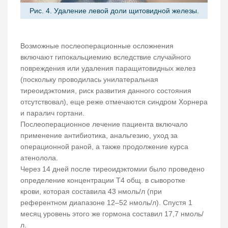
Рис. 4. Удаление левой доли щитовидной железы.
Возможные послеоперационные осложнения
включают гипокальциемию вследствие случайного
повреждения или удаления паращитовидных желез
(поскольку проводилась унилатеральная
тиреоидэктомия, риск развития данного состояния
отсутствовал), еще реже отмечаются синдром Хорнера
и паралич гортани.
Послеоперационное лечение пациента включало
применение антибиотика, анальгезию, уход за
операционной раной, а также продолжение курса
атенолола.
Через 14 дней после тиреоидэктомии было проведено
определение концентрации Т4 общ. в сыворотке
крови, которая составила 43 нмоль/л (при
референтном диапазоне 12–52 нмоль/л). Спустя 1
месяц уровень этого же гормона составил 17,7 нмоль/
л.