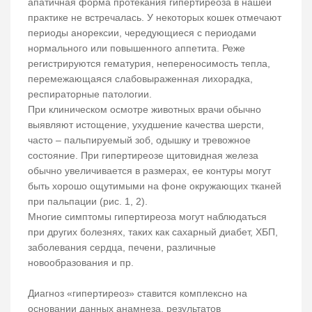
апатичная форма протекания гипертиреоза в нашей
практике не встречалась. У некоторых кошек отмечают
периоды анорексии, чередующиеся с периодами
нормального или повышенного аппетита. Реже
регистрируются гематурия, непереносимость тепла,
перемежающаяся слабовыраженная лихорадка,
респираторные патологии.
При клиническом осмотре животных врачи обычно
выявляют истощение, ухудшение качества шерсти,
часто – пальпируемый зоб, одышку и тревожное
состояние. При гипертиреозе щитовидная железа
обычно увеличивается в размерах, ее контуры могут
быть хорошо ощутимыми на фоне окружающих тканей
при пальпации (рис. 1, 2).
Многие симптомы гипертиреоза могут наблюдаться
при других болезнях, таких как сахарный диабет, ХБП,
заболевания сердца, печени, различные
новообразования и пр.
Диагноз «гипертиреоз» ставится комплексно на
основании данных анамнеза, результатов