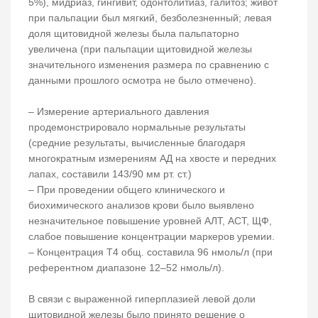
5%), мидриаз, гингивит, одонтолитиаз, галитоз; живот
при пальпации был мягкий, безболезненный; левая
доля щитовидной железы была пальпаторно
увеличена (при пальпации щитовидной железы
значительного изменения размера по сравнению с
данными прошлого осмотра не было отмечено).
– Измерение артериального давления
продемонстрировало нормальные результаты
(средние результаты, вычисленные благодаря
многократным измерениям АД на хвосте и передних
лапах, составили 143/90 мм рт. ст.)
– При проведении общего клинического и
биохимического анализов крови было выявлено
незначительное повышение уровней АЛТ, АСТ, ЩФ,
слабое повышение концентрации маркеров уремии.
– Концентрация Т4 общ. составила 96 нмоль/л (при
референтном диапазоне 12–52 нмоль/л).
В связи с выраженной гиперплазией левой доли
щитовидной железы было принято решение о