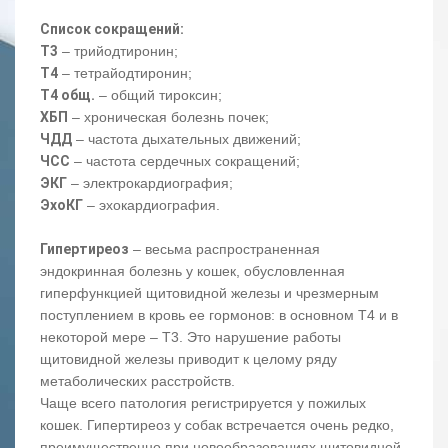
Список сокращений:
Т3
– трийодтиронин;
Т4
– тетрайодтиронин;
Т4 общ.
– общий тироксин;
ХБП
– хроническая болезнь почек;
ЧДД
– частота дыхательных движений;
ЧСС
– частота сердечных сокращений;
ЭКГ
– электрокардиография;
ЭхоКГ
– эхокардиография.
Гипертиреоз
– весьма распространенная
эндокринная болезнь у кошек, обусловленная
гиперфункцией щитовидной железы и чрезмерным
поступлением в кровь ее гормонов: в основном Т4 и в
некоторой мере – Т3. Это нарушение работы
щитовидной железы приводит к целому ряду
метаболических расстройств.
Чаще всего патология регистрируется у пожилых
кошек. Гипертиреоз у собак встречается очень редко,
преимущественно при новообразованиях щитовидной