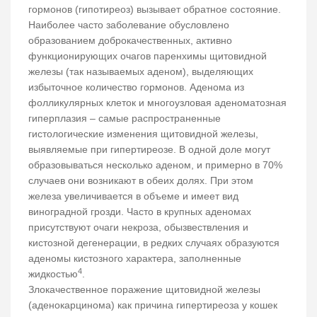
гормонов (гипотиреоз) вызывает обратное состояние.
Наиболее часто заболевание обусловлено
образованием доброкачественных, активно
функционирующих очагов паренхимы щитовидной
железы (так называемых аденом), выделяющих
избыточное количество гормонов. Аденома из
фолликулярных клеток и многоузловая аденоматозная
гиперплазия – самые распространенные
гистологические изменения щитовидной железы,
выявляемые при гипертиреозе. В одной доле могут
образовываться несколько аденом, и примерно в 70%
случаев они возникают в обеих долях. При этом
железа увеличивается в объеме и имеет вид
виноградной грозди. Часто в крупных аденомах
присутствуют очаги некроза, обызвествления и
кистозной дегенерации, в редких случаях образуются
аденомы кистозного характера, заполненные
4
жидкостью
.
Злокачественное поражение щитовидной железы
(аденокарцинома) как причина гипертиреоза у кошек