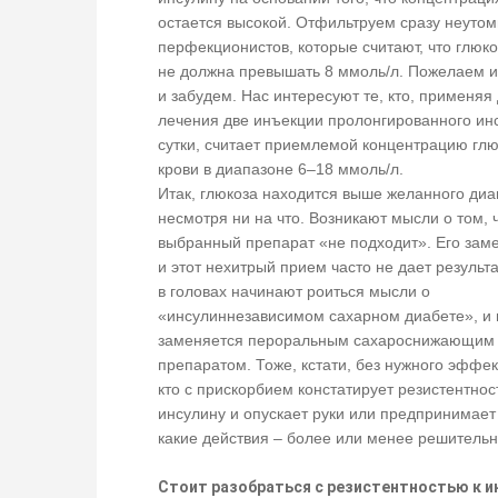
остается высокой. Отфильтруем сразу неуто
перфекционистов, которые считают, что глюко
не должна превышать 8 ммоль/л. Пожелаем и
и забудем. Нас интересуют те, кто, применяя
лечения две инъекции пролонгированного ин
сутки, считает приемлемой концентрацию гл
крови в диапазоне 6–18 ммоль/л.
Итак, глюкоза находится выше желанного ди
несмотря ни на что. Возникают мысли о том, 
выбранный препарат «не подходит». Его зам
и этот нехитрый прием часто не дает результа
в головах начинают роиться мысли о
«инсулиннезависимом сахарном диабете», и 
заменяется пероральным сахароснижающим
препаратом. Тоже, кстати, без нужного эффек
кто с прискорбием констатирует резистентнос
инсулину и опускает руки или предпринимает
какие действия – более или менее решитель
Стоит разобраться с резистентностью к и