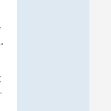
,
а
ых
х
ит
х
я