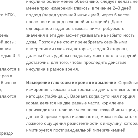
инсулина более-менее объективно, следует делать не
менее трех измерений глюкозы в течение 2–3 дней
то НПХ-,
подряд (перед утренней инъекцией, через 6 часов
после нее и перед вечерней инъекцией). Даже
м
однократное падение глюкозы ниже требуемого
день;
значения в эти дни может указывать на избыточность
й дозы;
дозы. Поэтому не стоит пренебрегать серийными
вании
измерениями глюкозы, которые, с одной стороны,
аждые 3–4
должны быть удобны владельцу животного, а с другой 
достаточны для того, чтобы проследить действие
елаются в
инсулина в разное время.
 раз в
 6 часов
Измерение глюкозы в крови и кормление
. Серийны
;
измерения глюкозы в контрольные дни стоит выполня
делаются
натощак (таблица 1). Вариант, когда суточная порция
корма делится на две равные части, кормление
производится в течение часа после каждой инъекции, 
дневной прием корма исключается, может избавить от
ложного ощущения резистентности к инсулину, котора
имитируется постпрандиальной гипергликемией.
ораздо