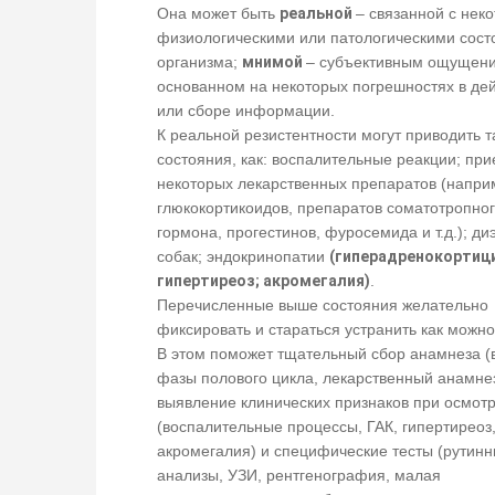
Она может быть
реальной
– связанной с нек
физиологическими или патологическими сос
организма;
мнимой
– субъективным ощущен
основанном на некоторых погрешностях в де
или сборе информации.
К реальной резистентности могут приводить т
состояния, как: воспалительные реакции; пр
некоторых лекарственных препаратов (напри
глюкокортикоидов, препаратов соматотропно
гормона, прогестинов, фуросемида и т.д.); ди
собак; эндокринопатии
(гиперадренокортиц
гипертиреоз; акромегалия)
.
Перечисленные выше состояния желательно
фиксировать и стараться устранить как можн
В этом поможет тщательный сбор анамнеза 
фазы полового цикла, лекарственный анамнез
выявление клинических признаков при осмот
(воспалительные процессы, ГАК, гипертиреоз
акромегалия) и специфические тесты (рутин
анализы, УЗИ, рентгенография, малая