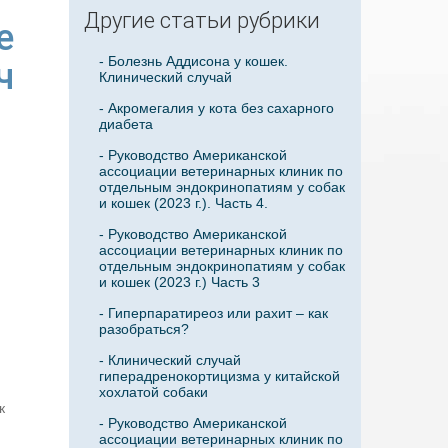
Другие статьи рубрики
е
- Болезнь Аддисона у кошек.
ч
Клинический случай
- Акромегалия у кота без сахарного
диабета
- Руководство Американской
ассоциации ветеринарных клиник по
отдельным эндокринопатиям у собак
и кошек (2023 г.). Часть 4.
- Руководство Американской
ассоциации ветеринарных клиник по
отдельным эндокринопатиям у собак
и кошек (2023 г.) Часть 3
- Гиперпаратиреоз или рахит – как
разобраться?
- Клинический случай
гиперадренокортицизма у китайской
хохлатой собаки
к
- Руководство Американской
ассоциации ветеринарных клиник по