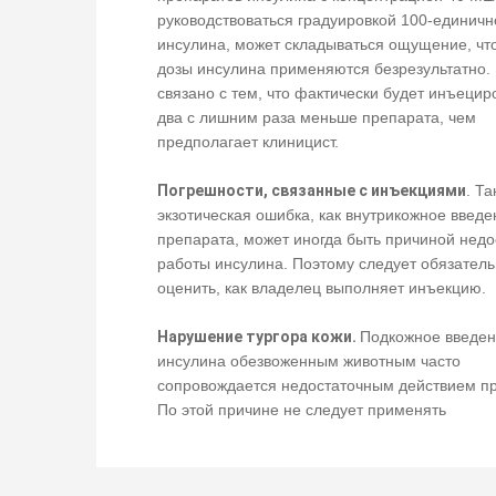
руководствоваться градуировкой 100-единичн
инсулина, может складываться ощущение, чт
дозы инсулина применяются безрезультатно.
связано с тем, что фактически будет инъецир
два с лишним раза меньше препарата, чем
предполагает клиницист.
Погрешности, связанные с инъекциями
. Та
экзотическая ошибка, как внутрикожное введе
препарата, может иногда быть причиной недо
работы инсулина. Поэтому следует обязател
оценить, как владелец выполняет инъекцию.
Нарушение тургора кожи.
Подкожное введе
инсулина обезвоженным животным часто
сопровождается недостаточным действием п
По этой причине не следует применять