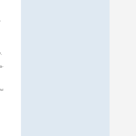
,
,
а-
бы