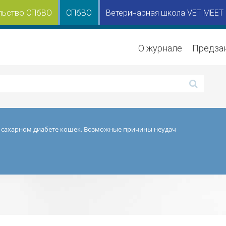
льство СПбВО
СПбВО
Ветеринарная школа VET MEET
О журнале
Предза
 сахарном диабете кошек. Возможные причины неудач