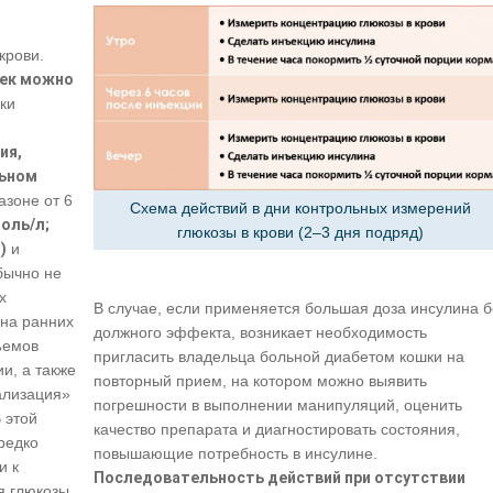
крови.
шек можно
ки
ия,
льном
азоне от 6
Схема действий в дни контрольных измерений
оль/л;
глюкозы в крови (2–3 дня подряд)
)
и
бычно не
х
В случае, если применяется большая доза инсулина б
 на ранних
должного эффекта, возникает необходимость
ъемов
пригласить владельца больной диабетом кошки на
и, а также
повторный прием, на котором можно выявить
ализация»
погрешности в выполнении манипуляций, оценить
 этой
качество препарата и диагностировать состояния,
редко
повышающие потребность в инсулине.
и к
Последовательность действий при отсутствии
я глюкозы