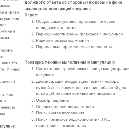
должного ответа со стороны глюкозы на фоне
мимых
высоких концентраций инсулина:
за в крови
Опрос:
м успехов
Общее самочувствие, признаки полиурии,
 для
полидипсии, аппетит
сулина в
Периодичность смены флаконов с инсулином
юкозы
Рацион и режим кормления
Параллельно применяемые препараты
апазона
что
Проверка техники выполнения манипуляций:
еняют. Но
Соответствие градуировки шприца концентраци
та. У иных
инсулина
Демонстрация владельцем техники набора
инсулин
нужной дозы инсулина на шприц, областей для
инъекций, техники выполнения инъекции
та. Кое-
Осмотр пациента:
ть к
Оценка степени дегидратации
 невесть
Поиск очагов воспаления
ные.
Поиск признаков эндокринопатий: ГАК,
гипертиреоз, акромегалия
нсулину
.