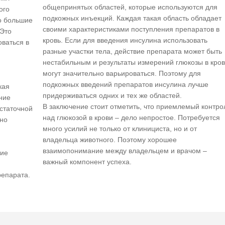
общепринятых областей, которые используются для
ого
подкожных инъекций. Каждая такая область обладает
о большие
своими характеристиками поступления препаратов в
 Это
кровь. Если для введения инсулина использовать
оваться в
разные участки тела, действие препарата может быть
нестабильным и результаты измерений глюкозы в кро
могут значительно варьироваться. Поэтому для
подкожных введений препаратов инсулина лучше
кая
придерживаться одних и тех же областей.
ние
В заключение стоит отметить, что приемлемый контро
статочной
над глюкозой в крови – дело непростое. Потребуется
ьно
много усилий не только от клинициста, но и от
владельца животного. Поэтому хорошее
взаимопонимание между владельцем и врачом –
ние
важный компонент успеха.
репарата.