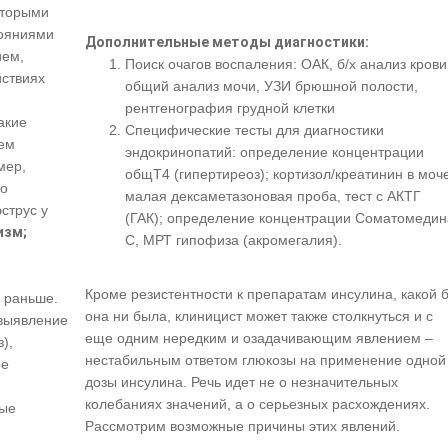
оторыми
тояниями
Дополнительные методы диагностики:
ием,
Поиск очагов воспаления: ОАК, б/х анализ крови
йствиях
общий анализ мочи, УЗИ брюшной полости,
рентгенография грудной клетки
акие
Специфические тесты для диагностики
ием
эндокринопатий: определение концентрации
мер,
общТ4 (гипертиреоз); кортизол/креатинин в моче
го
малая дексаметазоновая проба, тест с АКТГ
эструс у
(ГАК); определение концентрации Соматомедин
изм;
С, МРТ гипофиза (акромегалия).
Кроме резистентности к препаратам инсулина, какой 
о раньше.
она ни была, клиницист может также столкнуться и с
(выявление
еще одним нередким и озадачивающим явлением –
),
нестабильным ответом глюкозы на применение одной
ре
дозы инсулина. Речь идет не о незначительных
,
колебаниях значений, а о серьезных расхождениях.
ные
Рассмотрим возможные причины этих явлений.