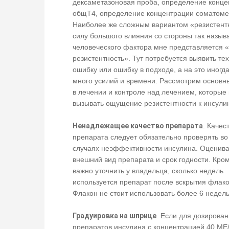
дексаметазоновая проба, определение конце
общТ4, определение концентрации соматоме
Наиболее же сложным вариантом «резистент
силу большого влияния со стороны так назыв
человеческого фактора мне представляется 
резистентность». Тут потребуется выявить те
ошибку или ошибку в подходе, а на это иногд
много усилий и времени. Рассмотрим основн
в лечении и контроле над лечением, которые 
вызывать ощущение резистентности к инсули
Ненадлежащее качество препарата
. Качес
препарата следует обязательно проверять во
случаях неэффективности инсулина. Оценив
внешний вид препарата и срок годности. Кром
важно уточнить у владельца, сколько недель
используется препарат после вскрытия флако
Флакон не стоит использовать более 6 недел
Градуировка на шприце
. Если для дозирова
препаратов инсулина с концентрацией 40 МЕ