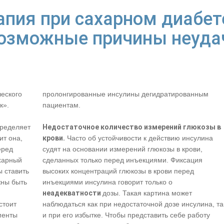
апия при сахарном диабет
Возможные причины неуда
ческого
пролонгированные инсулины дегидратированным
к».
пациентам.
пределяет
Недостаточное количество измерений глюкозы в
ит она,
крови.
Часто об устойчивости к действию инсулина
еред
судят на основании измерений глюкозы в крови,
ахарный
сделанных только перед инъекциями. Фиксация
 ставить
высоких концентраций глюкозы в крови перед
жны быть
инъекциями инсулина говорит только о
неадекватности
дозы. Такая картина может
стоит
наблюдаться как при недостаточной дозе инсулина, та
менты
и при его избытке. Чтобы представить себе работу