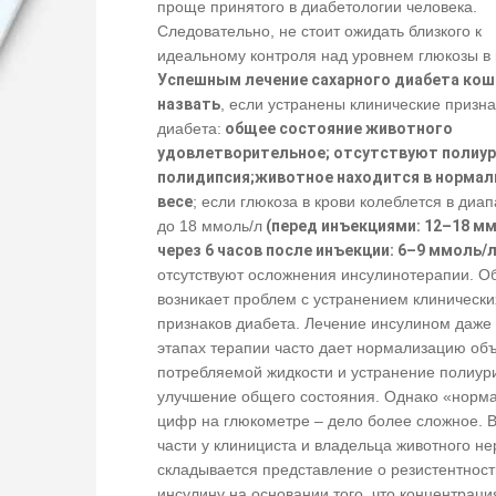
проще принятого в диабетологии человека.
Следовательно, не стоит ожидать близкого к
идеальному контроля над уровнем глюкозы в 
Успешным лечение сахарного диабета ко
назвать
, если устранены клинические призна
диабета:
общее состояние животного
удовлетворительное; отсутствуют полиур
полидипсия;животное находится в норма
весе
; если глюкоза в крови колеблется в диап
до 18 ммоль/л
(перед инъекциями: 12–18 мм
через 6 часов после инъекции: 6–9 ммоль/л
отсутствуют осложнения инсулинотерапии. О
возникает проблем с устранением клинически
признаков диабета. Лечение инсулином даже
этапах терапии часто дает нормализацию об
потребляемой жидкости и устранение полиури
улучшение общего состояния. Однако «норм
цифр на глюкометре – дело более сложное. В
части у клинициста и владельца животного не
складывается представление о резистентност
инсулину на основании того, что концентраци