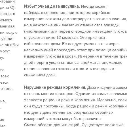
нтрации
Избыточная доза инсулина.
Иногда может
дина С).
наблюдаться явление, при котором серийные
ности» в
измерения глюкозы демонстрируют высокие значения
аемого
но в некоторые дни внезапно отмечаются эпизоды
«мнимая
гипогликемии или перед очередной инъекцией глюкоз
хническую
опускается ниже 12 ммоль/л. Это признаки
а уходит
избыточности дозы. Ее следует уменьшить и через
ые ошибки
несколько дней проследить ответ при помощи серийн
могут
измерений глюкозы в крови. Измерения в течение тре
ну.
дней подряд увеличат шансы «поймать» аномально
низкие значения глюкозы и ответить очередным
тво
снижением дозы.
 всех
ается
Нарушение режима кормления.
Доза инсулина завис
е того,
от очень многих факторов. Одними из самых значимы
являются рацион и режим кормления. Идеально, если
на.
они будут постоянны. Когда рацион и режим кормлени
ь.
изо дня в день меняются, результаты серийных
измерений глюкозы могут быть различны.
ния
Смена области для инъекций. Существует несколько
/мл