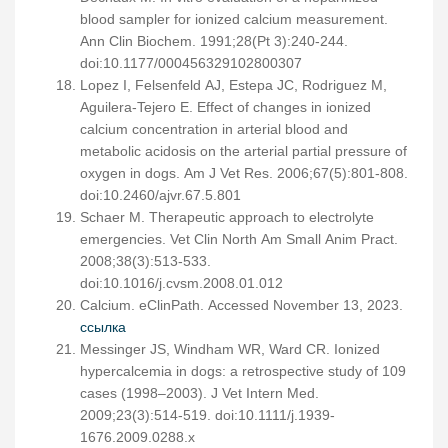
blood sampler for ionized calcium measurement.
Ann Clin Biochem. 1991;28(Pt 3):240-244.
doi:10.1177/000456329102800307
Lopez I, Felsenfeld AJ, Estepa JC, Rodriguez M,
Aguilera-Tejero E. Effect of changes in ionized
calcium concentration in arterial blood and
metabolic acidosis on the arterial partial pressure of
oxygen in dogs. Am J Vet Res. 2006;67(5):801-808.
doi:10.2460/ajvr.67.5.801
Schaer M. Therapeutic approach to electrolyte
emergencies. Vet Clin North Am Small Anim Pract.
2008;38(3):513-533.
doi:10.1016/j.cvsm.2008.01.012
Calcium. eClinPath. Accessed November 13, 2023.
ссылка
Messinger JS, Windham WR, Ward CR. Ionized
hypercalcemia in dogs: a retrospective study of 109
cases (1998–2003). J Vet Intern Med.
2009;23(3):514-519. doi:10.1111/j.1939-
1676.2009.0288.x