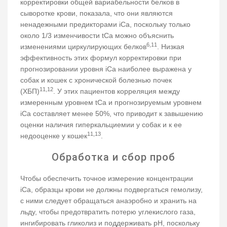
корректировки общей вариабельности белков в
сыворотке крови, показала, что они являются
ненадежными предикторами iCa, поскольку только
около 1/3 изменчивости tCa можно объяснить
6,11
изменениями циркулирующих белков
. Низкая
эффективность этих формул корректировки при
прогнозировании уровня iCa наиболее выражена у
собак и кошек с хронической болезнью почек
11,12
(ХБП)
. У этих пациентов корреляция между
измеренным уровнем tCa и прогнозируемым уровнем
iCa составляет менее 50%, что приводит к завышению
оценки наличия гиперкальциемии у собак и к ее
11,13
недооценке у кошек
.
Обработка и сбор проб
Чтобы обеспечить точное измерение концентрации
iCa, образцы крови не должны подвергаться гемолизу,
с ними следует обращаться анаэробно и хранить на
льду, чтобы предотвратить потерю углекислого газа,
ингибировать гликолиз и поддерживать pH, поскольку