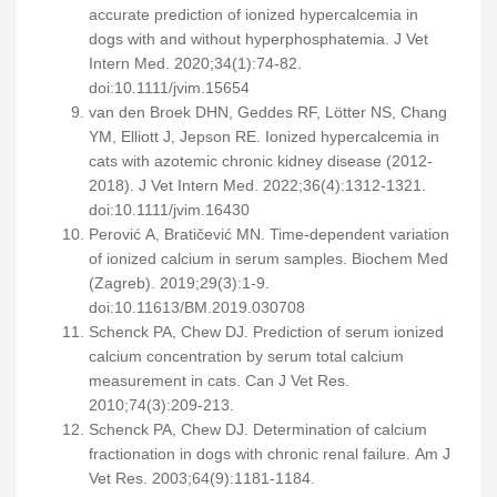
accurate prediction of ionized hypercalcemia in
dogs with and without hyperphosphatemia. J Vet
Intern Med. 2020;34(1):74-82.
doi:10.1111/jvim.15654
van den Broek DHN, Geddes RF, Lötter NS, Chang
YM, Elliott J, Jepson RE. Ionized hypercalcemia in
cats with azotemic chronic kidney disease (2012-
2018). J Vet Intern Med. 2022;36(4):1312-1321.
doi:10.1111/jvim.16430
Perović A, Bratičević MN. Time-dependent variation
of ionized calcium in serum samples. Biochem Med
(Zagreb). 2019;29(3):1-9.
doi:10.11613/BM.2019.030708
Schenck PA, Chew DJ. Prediction of serum ionized
calcium concentration by serum total calcium
measurement in cats. Can J Vet Res.
2010;74(3):209-213.
Schenck PA, Chew DJ. Determination of calcium
fractionation in dogs with chronic renal failure. Am J
Vet Res. 2003;64(9):1181-1184.