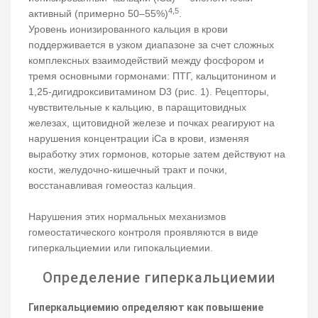
4,5
активный (примерно 50–55%)
.
Уровень ионизированного кальция в крови
поддерживается в узком диапазоне за счет сложных
комплексных взаимодействий между фосфором и
тремя основными гормонами: ПТГ, кальцитонином и
1,25-дигидроксивитамином D3 (рис. 1). Рецепторы,
чувствительные к кальцию, в паращитовидных
железах, щитовидной железе и почках реагируют на
нарушения концентрации iCa в крови, изменяя
выработку этих гормонов, которые затем действуют на
кости, желудочно-кишечный тракт и почки,
восстанавливая гомеостаз кальция.
Нарушения этих нормальных механизмов
гомеостатического контроля проявляются в виде
гиперкальциемии или гипокальциемии.
Определение гиперкальциемии
Гиперкальциемию определяют как повышение