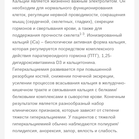
Кальций является жизненно важным электролитом. Он
необходим для нормального функционирования
клеток, регуляции нервной проводимости, сокращения
мышц (сердечной, скелетных, гладких), секреции
гормонов и свертывания крови, а также для
1-3
поддержания прочности скелета
. Ионизированный
кальций (iCa) – биологически активная форма кальция,
которая регулируется посредством комплексного
действия паратиреоидного гормона (ПТГ), 1,25-
дигидроксивитамина D3 и кальцитонина.
Гиперкальциемия развивается при повышенной
резорбции костей, снижении почечной экскреции,
усилении процессов всасывания кальция в желудочно-
кишечном тракте и связывания кальция с белками/
белковыми комплексами в сыворотке крови. Конечным
результатом является разнообразный набор
клинических признаков, которые зависят от степени
тяжести гиперкальциемии. У пациентов с тяжелой
гиперкальциемией обычно наблюдаются полиурия/
полидипсия, анорексия, запор, вялость и слабость.