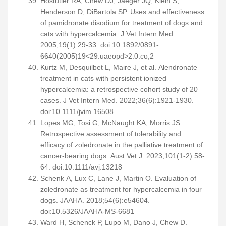
Hostutler RA, Chew DJ, Jaeger JQ, Klein S,
Henderson D, DiBartola SP. Uses and effectiveness
of pamidronate disodium for treatment of dogs and
cats with hypercalcemia. J Vet Intern Med.
2005;19(1):29-33. doi:10.1892/0891-
6640(2005)19<29:uaeopd>2.0.co;2
Kurtz M, Desquilbet L, Maire J, et al. Alendronate
treatment in cats with persistent ionized
hypercalcemia: a retrospective cohort study of 20
cases. J Vet Intern Med. 2022;36(6):1921-1930.
doi:10.1111/jvim.16508
Lopes MG, Tosi G, McNaught KA, Morris JS.
Retrospective assessment of tolerability and
efficacy of zoledronate in the palliative treatment of
cancer-bearing dogs. Aust Vet J. 2023;101(1-2):58-
64. doi:10.1111/avj.13218
Schenk A, Lux C, Lane J, Martin O. Evaluation of
zoledronate as treatment for hypercalcemia in four
dogs. JAAHA. 2018;54(6):e54604.
doi:10.5326/JAAHA-MS-6681
Ward H, Schenck P, Lupo M, Dano J, Chew D.