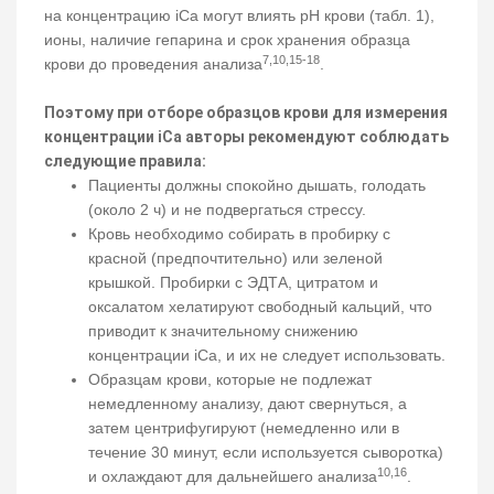
на концентрацию iCa могут влиять pH крови (табл. 1),
ионы, наличие гепарина и срок хранения образца
7,10,15-18
крови до проведения анализа
.
Поэтому при отборе образцов крови для измерения
концентрации iCa авторы рекомендуют соблюдать
следующие правила:
Пациенты должны спокойно дышать, голодать
(около 2 ч) и не подвергаться стрессу.
Кровь необходимо собирать в пробирку с
красной (предпочтительно) или зеленой
крышкой. Пробирки с ЭДТА, цитратом и
оксалатом хелатируют свободный кальций, что
приводит к значительному снижению
концентрации iCa, и их не следует использовать.
Образцам крови, которые не подлежат
немедленному анализу, дают свернуться, а
затем центрифугируют (немедленно или в
течение 30 минут, если используется сыворотка)
10,16
и охлаждают для дальнейшего анализа
.