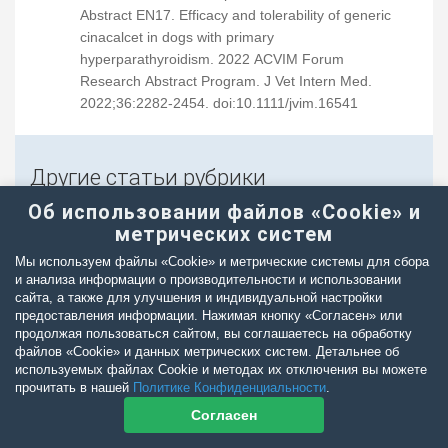
Abstract EN17. Efficacy and tolerability of generic
cinacalcet in dogs with primary
hyperparathyroidism. 2022 ACVIM Forum
Research Abstract Program. J Vet Intern Med.
2022;36:2282-2454. doi:10.1111/jvim.16541
Другие статьи рубрики
Об использовании файлов «Cookie» и
- Болезнь Аддисона у кошек. Клинический случай
метрических систем
- Акромегалия у кота без сахарного диабета
Мы используем файлы «Cookie» и метрические системы для сбора
- Руководство Американской ассоциации ветеринарных
и анализа информации о производительности и использовании
клиник по отдельным эндокринопатиям у собак и кошек
сайта, а также для улучшения и индивидуальной настройки
(2023 г.). Часть 4.
предоставления информации. Нажимая кнопку «Согласен» или
продолжая пользоваться сайтом, вы соглашаетесь на обработку
- Руководство Американской ассоциации ветеринарных
файлов «Cookie» и данных метрических систем. Детальнее об
клиник по отдельным эндокринопатиям у собак и кошек
используемых файлах Cookie и методах их отключения вы можете
(2023 г.) Часть 3
прочитать в нашей
Политике Конфиденциальности
.
- Гиперпаратиреоз или рахит – как разобраться?
Согласен
- Клинический случай гиперадренокортицизма у