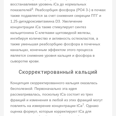
восстанавливая уровень iCa до нормальных
6
показателей
. Реабсорбция фосфора (PO4 3-) в почках
также подавляется за счет снижения секреции ПТГ и
1,25-дигидроксивитамина D3. Увеличение
концентрации iCa также стимулирует синтез
кальцитонина C-клетками щитовидной железы,
ингибируя количество и активность остеокластов, а
также уменьшая реабсорбцию фосфора в почечных
канальцах, конечным эффектом этого процесса
является снижение уровня кальция и фосфора в
сыворотке крови.
Скорректированный кальций
Концепция скорректированного кальция оказалась
бесполезной. Первоначально эта идея
рассматривалась, поскольку tCa состоит из трех
фракций и изменения в любой из этих фракций могут
7
повлиять на измерение концентрации tCa
. Однако
оценка формул, которые корректируют tCa для