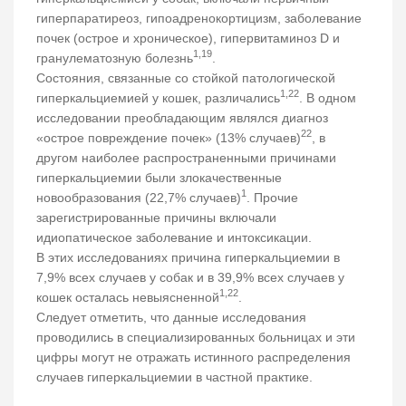
гиперпаратиреоз, гипоадренокортицизм, заболевание
почек (острое и хроническое), гипервитаминоз D и
1,19
гранулематозную болезнь
.
Состояния, связанные со стойкой патологической
1,22
гиперкальциемией у кошек, различались
. В одном
исследовании преобладающим являлся диагноз
22
«острое повреждение почек» (13% случаев)
, в
другом наиболее распространенными причинами
гиперкальциемии были злокачественные
1
новообразования (22,7% случаев)
. Прочие
зарегистрированные причины включали
идиопатическое заболевание и интоксикации.
В этих исследованиях причина гиперкальциемии в
7,9% всех случаев у собак и в 39,9% всех случаев у
1,22
кошек осталась невыясненной
.
Следует отметить, что данные исследования
проводились в специализированных больницах и эти
цифры могут не отражать истинного распределения
случаев гиперкальциемии в частной практике.