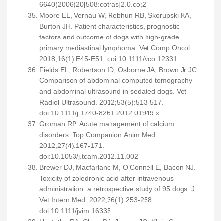
6640(2006)20[508:cotras]2.0.co;2
Moore EL, Vernau W, Rebhun RB, Skorupski KA,
Burton JH. Patient characteristics, prognostic
factors and outcome of dogs with high-grade
primary mediastinal lymphoma. Vet Comp Oncol.
2018;16(1):E45-E51. doi:10.1111/vco.12331
Fields EL, Robertson ID, Osborne JA, Brown Jr JC.
Comparison of abdominal computed tomography
and abdominal ultrasound in sedated dogs. Vet
Radiol Ultrasound. 2012;53(5):513-517.
doi:10.1111/j.1740-8261.2012.01949.x
Groman RP. Acute management of calcium
disorders. Top Companion Anim Med.
2012;27(4):167-171.
doi:10.1053/j.tcam.2012.11.002
Brewer DJ, Macfarlane M, O’Connell E, Bacon NJ.
Toxicity of zoledronic acid after intravenous
administration: a retrospective study of 95 dogs. J
Vet Intern Med. 2022;36(1):253-258.
doi:10.1111/jvim.16335