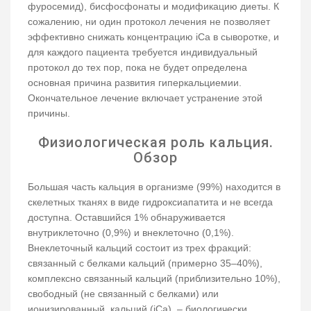
фуросемид), бисфосфонаты и модификацию диеты. К
сожалению, ни один протокол лечения не позволяет
эффективно снижать концентрацию iCa в сыворотке, и
для каждого пациента требуется индивидуальный
протокол до тех пор, пока не будет определена
основная причина развития гиперкальциемии.
Окончательное лечение включает устранение этой
причины.
Физиологическая роль кальция.
Обзор
Большая часть кальция в организме (99%) находится в
скелетных тканях в виде гидроксиапатита и не всегда
доступна. Оставшийся 1% обнаруживается
внутриклеточно (0,9%) и внеклеточно (0,1%).
Внеклеточный кальций состоит из трех фракций:
связанный с белками кальций (примерно 35–40%),
комплексно связанный кальций (приблизительно 10%),
свободный (не связанный с белками) или
ионизированный кальций (iCa) – биологически