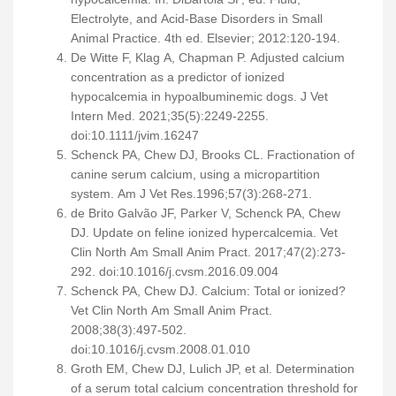
Electrolyte, and Acid-Base Disorders in Small
Animal Practice. 4th ed. Elsevier; 2012:120-194.
De Witte F, Klag A, Chapman P. Adjusted calcium
concentration as a predictor of ionized
hypocalcemia in hypoalbuminemic dogs. J Vet
Intern Med. 2021;35(5):2249-2255.
doi:10.1111/jvim.16247
Schenck PA, Chew DJ, Brooks CL. Fractionation of
canine serum calcium, using a micropartition
system. Am J Vet Res.1996;57(3):268-271.
de Brito Galvão JF, Parker V, Schenck PA, Chew
DJ. Update on feline ionized hypercalcemia. Vet
Clin North Am Small Anim Pract. 2017;47(2):273-
292. doi:10.1016/j.cvsm.2016.09.004
Schenck PA, Chew DJ. Calcium: Total or ionized?
Vet Clin North Am Small Anim Pract.
2008;38(3):497-502.
doi:10.1016/j.cvsm.2008.01.010
Groth EM, Chew DJ, Lulich JP, et al. Determination
of a serum total calcium concentration threshold for