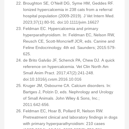
Broughton SE, O’Neill DG, Syme HM, Geddes RF.
Ionized hypercalcemia in 238 cats from a referral
hospital population (2009-2019). J Vet Intern Med.
2023;37(1):80-91. doi:10.1111/jvim.16627
Feldman EC. Hypercalcemia and primary
hyperparathyroidism. In: Feldman EC, Nelson RW,
Reusch CE, Scott-Moncrieff JCR, eds. Canine and
Feline Endocrinology. 4th ed. Saunders; 2015:579-
625.
de Brito Galvão JF, Schenck PA, Chew DJ. A quick
reference on hypercalcemia. Vet Clin North Am
Small Anim Pract. 2017;47(2):241-248.
doi:10.1016/j.cvsm.2016.10.016
Kruger JM, Osbourne CA. Calcium disorders. In:
Bartges J, Polzin D, eds. Nephrology and Urology
of Small Animals. John Wiley & Sons, Inc.;
2011:642-656.
Feldman EC, Hoar B, Pollard R, Nelson RW.
Pretreatment clinical and laboratory findings in dogs
with primary hyperparathyroidism: 210 cases