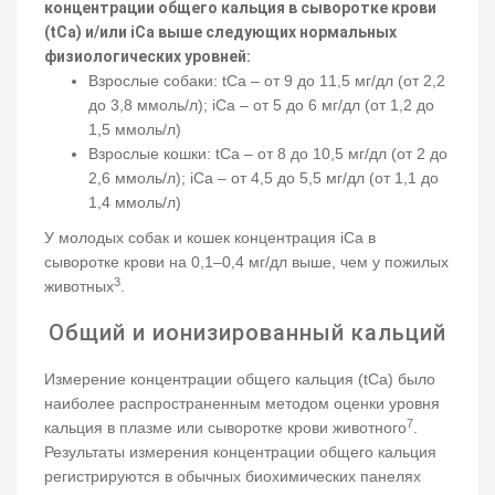
концентрации общего кальция в сыворотке крови
(tCa) и/или iCa выше следующих нормальных
физиологических уровней:
Взрослые собаки: tCa – от 9 до 11,5 мг/дл (от 2,2
до 3,8 ммоль/л); iCa – от 5 до 6 мг/дл (от 1,2 до
1,5 ммоль/л)
Взрослые кошки: tCa – от 8 до 10,5 мг/дл (от 2 до
2,6 ммоль/л); iCa – от 4,5 до 5,5 мг/дл (от 1,1 до
1,4 ммоль/л)
У молодых собак и кошек концентрация iCa в
сыворотке крови на 0,1–0,4 мг/дл выше, чем у пожилых
3
животных
.
Общий и ионизированный кальций
Измерение концентрации общего кальция (tCa) было
наиболее распространенным методом оценки уровня
7
кальция в плазме или сыворотке крови животного
.
Результаты измерения концентрации общего кальция
регистрируются в обычных биохимических панелях