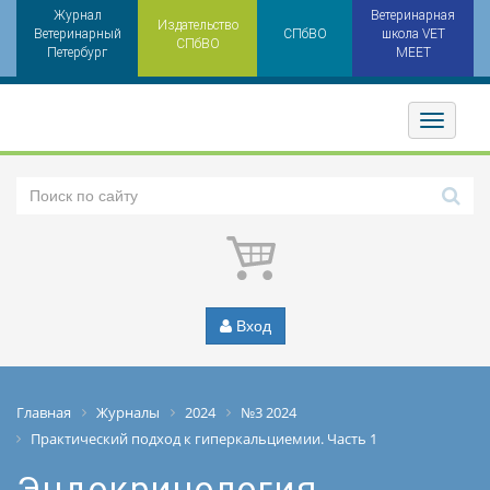
Журнал
Ветеринарная
Издательство
Ветеринарный
СПбВО
школа VET
СПбВО
Петербург
MEET
Toggler
Вход
Главная
Журналы
2024
№3 2024
Практический подход к гиперкальциемии. Часть 1
Эндокринология