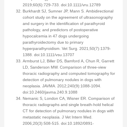
2019;60(6):729-733. doi:10.1111/vru.12789
Burkhardt SJ, Sumner JP, Mann S. Ambidirectional
cohort study on the agreement of ultrasonography
and surgery in the identification of parathyroid
pathology, and predictors of postoperative
hypocalcemia in 47 dogs undergoing
parathyroidectomy due to primary
hyperparathyroidism. Vet Surg. 2021;50(7):1379-
1388. doi:10.1111/vsu.13707
Armburst LJ, Biller DS, Bamford A, Chun R, Garrett
LD, Sanderson MW. Comparison of three-view
thoracic radiography and computed tomography for
detection of pulmonary nodules in dogs with
neoplasia. JAVMA. 2012;240(9):1088-1094.
doi:10.2460/javma.240.9.1088
Nemanic S, London CA, Wisner ER. Comparison of
thoracic radiographs and single breath-hold helical
CT for detection of pulmonary nodules in dogs with
metastatic neoplasia. J Vet Intern Med.
2006;20(3):508-515. doi:10.1892/0891-