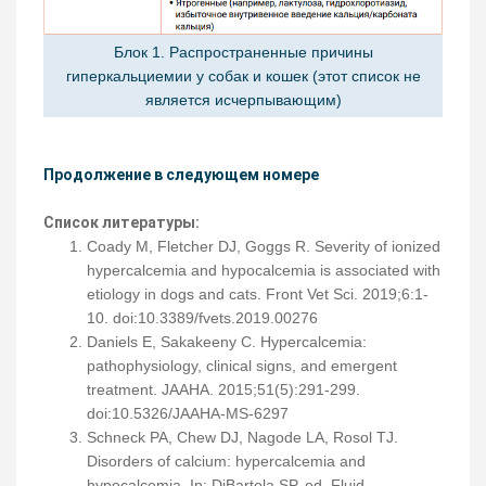
Блок 1. Распространенные причины
гиперкальциемии у собак и кошек (этот список не
является исчерпывающим)
Продолжение в следующем номере
Список литературы:
Coady M, Fletcher DJ, Goggs R. Severity of ionized
hypercalcemia and hypocalcemia is associated with
etiology in dogs and cats. Front Vet Sci. 2019;6:1-
10. doi:10.3389/fvets.2019.00276
Daniels E, Sakakeeny C. Hypercalcemia:
pathophysiology, clinical signs, and emergent
treatment. JAAHA. 2015;51(5):291-299.
doi:10.5326/JAAHA-MS-6297
Schneck PA, Chew DJ, Nagode LA, Rosol TJ.
Disorders of calcium: hypercalcemia and
hypocalcemia. In: DiBartola SP, ed. Fluid,