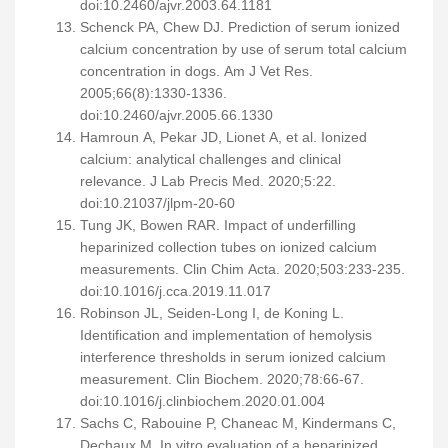
doi:10.2460/ajvr.2003.64.1181
Schenck PA, Chew DJ. Prediction of serum ionized
calcium concentration by use of serum total calcium
concentration in dogs. Am J Vet Res.
2005;66(8):1330-1336.
doi:10.2460/ajvr.2005.66.1330
Hamroun A, Pekar JD, Lionet A, et al. Ionized
calcium: analytical challenges and clinical
relevance. J Lab Precis Med. 2020;5:22.
doi:10.21037/jlpm-20-60
Tung JK, Bowen RAR. Impact of underfilling
heparinized collection tubes on ionized calcium
measurements. Clin Chim Acta. 2020;503:233-235.
doi:10.1016/j.cca.2019.11.017
Robinson JL, Seiden-Long I, de Koning L.
Identification and implementation of hemolysis
interference thresholds in serum ionized calcium
measurement. Clin Biochem. 2020;78:66-67.
doi:10.1016/j.clinbiochem.2020.01.004
Sachs C, Rabouine P, Chaneac M, Kindermans C,
Dechaux M. In vitro evaluation of a heparinized