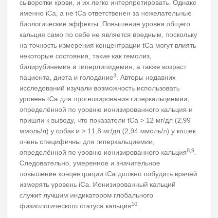
сыворотки крови, и их легко интерпретировать. Однако
именно iCa, а не tCa ответственен за нежелательные
биологические эффекты. Повышение уровня общего
кальция само по себе не является вредным, поскольку
на точность измерения концентрации tCa могут влиять
некоторые состояния, такие как гемолиз,
билирубинемия и гиперлипидемия, а также возраст
3
пациента, диета и голодание
. Авторы недавних
исследований изучали возможность использовать
уровень tCa для прогнозирования гиперкальциемии,
определённой по уровню ионизированного кальция и
пришли к выводу, что показатели tCa > 12 мг/дл (2,99
ммоль/л) у собак и > 11,8 мг/дл (2,94 ммоль/л) у кошек
очень специфичны для гиперкальциемии,
8,9
определённой по уровню ионизированного кальция
.
Следовательно, умеренное и значительное
повышение концентрации tCa должно побудить врачей
измерять уровень iCa. Ионизированный кальций
служит лучшим индикатором глобального
10
физиологического статуса кальция
.