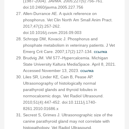
(1987-2004). JAVMA. 2005;227(5):756-761.
doi:10.2460/javma.2005.227.756
Allen-Durrance AE. A quick reference on
phosphorus. Vet Clin North Am Small Anim Pract.
2017;47(2):257-262.
doi:10.1016/j.cvsm.2016.09.003
Schropp DM, Kovacic J. Phosphorus and
phosphate metabolism in veterinary patients. J Vet
Emerg Crit Care. 2007;17(2):127-134.
ссылка
Brudvig JM. VM 577–Hypercalcemia. Michigan
State University Kaltura MediaSpace. April 8, 2021.
Accessed November 13, 2023.
ссылка
Liles SR, Linder KE, Cain B, Pease AP.
Ultrasonography of histologically normal
parathyroid glands and thyroid lobules in
normocalcemic dogs. Vet Radiol Ultrasound.
2010;51(4):447-452. doi:10.1111/j.1740-
8261.2010.01686.x
Secrest S, Grimes J. Ultrasonographic size of the
canine parathyroid gland may not correlate with
histopathology. Vet Radiol Ultrasound.