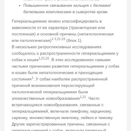
Повышенное связывание кальция с белками/
белковыми комплексами в сыворотке крови
Гиперкальциемию можно классифицировать в
зависимости от ее характера (транзиторная или
постоянная) и основной причины (непатологическая
1-3,21-23
или патологическая)
(блок 1).
В нескольких ретроспективных исследованиях
сообщалось о распространенности гиперкальциемии у
1,21,22
собак и кошек
. В этих исследованиях самыми
частыми причинами развития гиперкальциемии у собак
и кошек были непатологические и преходящие
1
состояния
. У собак наиболее распространенной
причиной возникновения персистирующей
патологической гиперкальциемии были
1,21
злокачественные новообразования
. Часто
встречающиеся новообразования, связанные с
гиперкальциемией, включали лимфому, карциному,
саркому, множественную миелому, лейкоз и тимому.
Другие зарегистрированные причины, связанные с
гиперкальциемией у собак, включали первичный