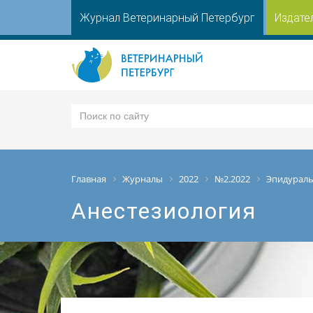
Журнал Ветеринарный Петербург
Издате
Главная
Журналы
2022
№2.2022
Эпидураль
Анестезиология