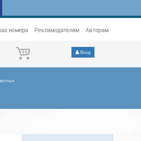
каз номера
Рекламодателям
Авторам
Вход
ивотных