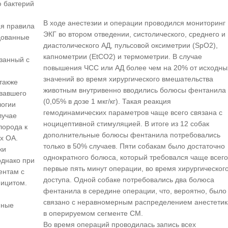
ю бактерий
В ходе анестезии и операции проводился мониторинг
ая правила
ЭКГ во втором отведении, систолического, среднего и
дованные
диастолического АД, пульсовой оксиметрии (SpO2),
капнометрии (EtCO2) и термометрии. В случае
занный с
повышения ЧСС или АД более чем на 20% от исходны
значений во время хирургического вмешательства
также
животным внутривенно вводились болюсы фентанила
вавшего
(0,05% в дозе 1 мкг/кг). Такая реакция
логии
гемодинамических параметров чаще всего связана с
лучае
ноцицептивной стимуляцией. В итоге из 12 собак
лорода к
дополнительные болюсы фентанила потребовались
х ОА.
только в 50% случаев. Пяти собакам было достаточно
ки
однократного болюса, который требовался чаще всего
однако при
первые пять минут операции, во время хирургическог
ентам с
доступа. Одной собаке потребовались два болюса
ицитом.
фентанила в середине операции, что, вероятно, было
связано с неравномерным распределением анестетик
нные
в оперируемом сегменте СМ.
Во время операций проводилась запись всех