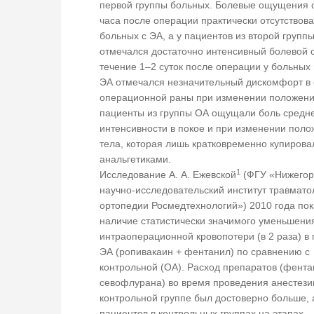
первой группы больных. Болевые ощущения с
часа после операции практически отсутствова
больных с ЭА, а у пациентов из второй групп
отмечался достаточно интенсивный болевой 
течение 1–2 суток после операции у больных 
ЭА отмечался незначительный дискомфорт в 
операционной раны при изменении положения
пациенты из группы ОА ощущали боль средн
интенсивности в покое и при изменении пол
тела, которая лишь кратковременно купирова
анальгетиками.
1
Исследование А. А. Ежевской
(ФГУ «Нижегор
научно-исследовательский институт травмато
ортопедии Росмедтехнологий») 2010 года по
наличие статистически значимого уменьшени
интраоперационной кровопотери (в 2 раза) в 
ЭА (ропивакаин + фентанил) по сравнению с
контрольной (ОА). Расход препаратов (фента
севофлурана) во время проведения анестези
контрольной группе был достоверно больше, 
пациентов в контрольных группах на этапах