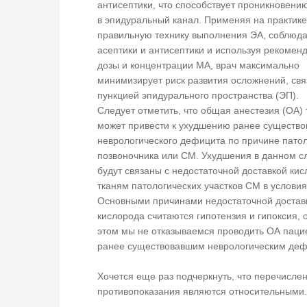
антисептики, что способствует проникновени
в эпидуральный канал. Применяя на практике
правильную технику выполнения ЭА, соблюд
асептики и антисептики и используя рекомен
дозы и концентрации МА, врач максимально
минимизирует риск развития осложнений, свя
пункцией эпидурального пространства (ЭП).
Следует отметить, что общая анестезия (ОА) 
может привести к ухудшению ранее существо
неврологического дефицита по причине пато
позвоночника или СМ. Ухудшения в данном с
будут связаны с недостаточной доставкой кис
тканям патологических участков СМ в условия
Основными причинами недостаточной достав
кислорода считаются гипотензия и гипоксия, 
этом мы не отказываемся проводить ОА паци
ранее существовавшим неврологическим деф
Хочется еще раз подчеркнуть, что перечисле
противопоказания являются относительными.