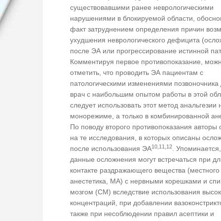
существовавшими ранее неврологическими
нарушениями в блокируемой области, обосно
факт затруднением определения причин воз
ухудшения неврологического дефицита (осл
после ЭА или прогрессирование истинной пат
Комментируя первое противопоказание, мож
отметить, что проводить ЭА пациентам с
патологическими изменениями позвоночника
врач с наибольшим опытом работы в этой обл
следует использовать этот метод анальгезии 
монорежиме, а только в комбинированной ане
По поводу второго противопоказания авторы
на те исследования, в которых описаны осло
10,11,12
после использования ЭА
. Упоминается,
данные осложнения могут встречаться при д
контакте раздражающего вещества (местного
анестетика, МА) с нервными корешками и сп
мозгом (СМ) вследствие использования высок
концентраций, при добавлении вазоконстрикт
также при несоблюдении правил асептики и