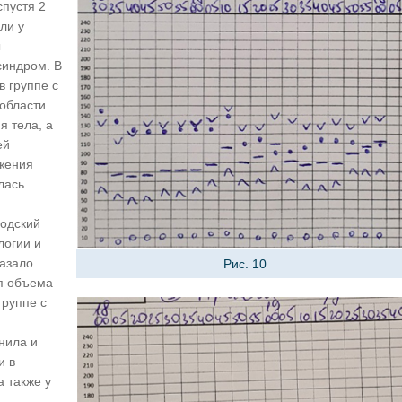
пустя 2
ли у
ы
синдром. В
в группе с
области
 тела, а
ей
ожения
лась
одский
логии и
казало
Рис. 10
я объема
группе с
нила и
и в
а также у