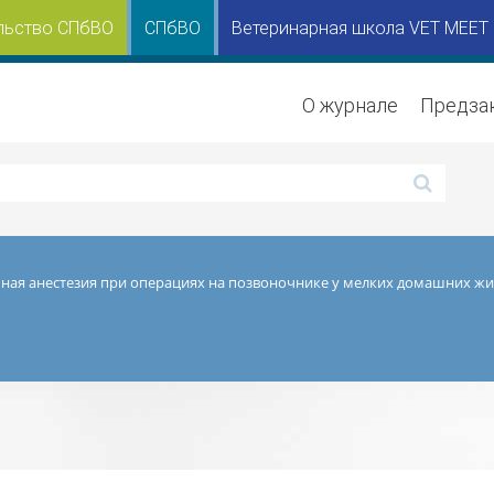
льство СПбВО
СПбВО
Ветеринарная школа VET MEET
О журнале
Предза
ная анестезия при операциях на позвоночнике у мелких домашних ж