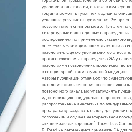
торакальной, травматологии и ортопедии, оп
урологии и гинекологии, а также в акушерстве
текущий момент в гуманной медицине описа
успешные результаты применения ЭА при оп
позвоночнике и спинном мозге. При этом не 
литературных и иных данных о проведенных
исследованиях по применению указанного ви
анестезии мелким домашним животным со сп
патологией. Однако упоминания об относите
противопоказаниях к проведению ЭА у пациен
патологиями позвоночника продолжают встре
в ветеринарной, так и в гуманной медицине.
Авторы публикаций отмечают, что существую
патологические изменения позвоночника и э
позвоночного канала могут затруднять пункци
идентификацию эпидурального пространства,
распространение анестетика по эпидурально
пространству, создавать основу для увеличен
осложнений и случаев неэффективной блока
7
спинномозговых корешков
. Также Luis Campo
R. Read не рекомендуют применять ЭА для п