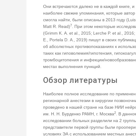
Они встречаются далеко не в каждой книге, и
наиболее свежие упоминания, которые автор 
смогла найти, были описаны в 2013 году (Lui
7
Matt R. Read)
. При этом некоторые исследов
(Grimm K. A. et al., 2015; Lerche P. et al., 2016;
E., Portela D. A., 2019) пишут в своих публика
об абсолютных противопоказаниях к использ
таких как гиповолемия/гипотензия, гипокоагу
тромбоцитопения и инфекции/новообразован
местах выполнения пункций.
Обзор литературы
Наиболее полное исследование по примене
регионарной анестезии в хирургии позвоночн
проведено в нашей стране на базе НИИ нейр
2
им. Н. Н. Бурденко РАМН, г. Москва
. В данно
исследовании больных разделили на 2 группы
представители первой группы были проопери
условиях ЭА с использованием местных анес