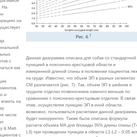
еративной
. На
ны
ерациях на
существует
7
Рис. 6.
да
инальной
льных
Данная диаграмма описана для собак со стандартной
тов с
пункцией в пояснично-крестцовой области и
чаться как
измеренной длиной спины в положении пациентов ле
на груди. Известно, что объем ЭП в разных сегментах
щие
СМ различается (рис. 7). Так, объем ЭП в шейном и
лементов
грудном отделах позвоночника намного меньше по
ю и
сравнению с пояснично-крестцовым отделом. В связи 
 влиять на
этим, осуществляя пункцию ЭП в иной области,
му
возможно, пользоваться расчетами данной диаграмм
ия числа
будет некорректно. Также была описана формула
ды
расчета объема МА для блокады 35% длины спины (T
y & Matt
L3) при проведении пункции в области L1-L2 – 0,05 мл
ациентов с