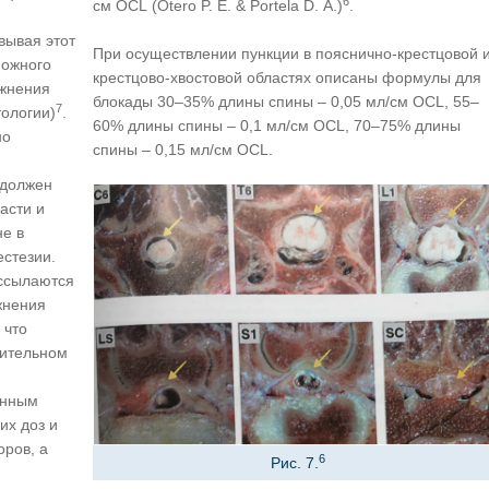
6
см OCL (Otero P. E. & Portela D. A.)
.
вывая этот
При осуществлении пункции в пояснично-крестцовой 
можного
крестцово-хвостовой областях описаны формулы для
ожнения
блокады 30–35% длины спины – 0,05 мл/см OCL, 55–
7
ологии)
.
60% длины спины – 0,1 мл/см OCL, 70–75% длины
но
спины – 0,15 мл/см OCL.
 должен
асти и
не в
стезии.
 ссылаются
жнения
 что
лительном
инным
их доз и
оров, а
6
Рис. 7.