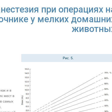
нестезия при операциях н
очнике у мелких домашни
животны
Рис. 5.
как и в
х мест в
 в самых
,