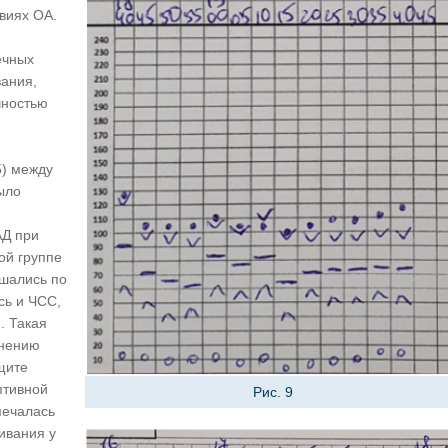
овиях ОА.
ечных
вания,
чностью
5) между
ыло
АД при
ой группе
ышались по
сь и ЧСС,
. Такая
мнению
щите
птивной
Рис. 9
мечалась
ивания у