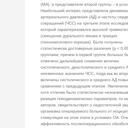
(МА), а представители второй группы – в усл
Наибольший интерес представляла динамика
артериального давления (АД) и частоты серд
сокращений (ЧСС) на третьем этапе исследо
который характеризовался высокой травмати
(смещение дурального мешка и тракция
спинномозгового корешка). Были получены
статистически достоверные различия (р < 0,0
группами, причем в первой группе больных б
отмечено дальнейшее снижение величин
систолического, диастолического и среднего 
неизменных значениях ЧСС, тогда как во втор
величины систолического и среднего АД пов
сравнению с предыдущим этапом. Увеличила
хотя отличие было статистически незначимым
реакция гемодинамических параметров, по 
авторов, свидетельствует о недостаточной за
организма оперируемого больного от ноцице
стимуляции на этом этапе в условиях ОА. От
эффективность послеоперационного обезбол