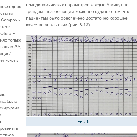
гемодинамических параметров каждые 5 минут по
 последние
трендам, позволяющим косвенно судить о том, что
статьи
пациентам было обеспечено достаточно хорошее
s Campoy и
качество анальгезии (рис. 8-13).
атели
 Otero P.
циях только
ованию ЭА,
ляция/
ия кожи в
нию
ика было
охирургии
м
Рис. 8
:
рованы в
тетиков