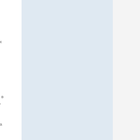
х
 в
о
а