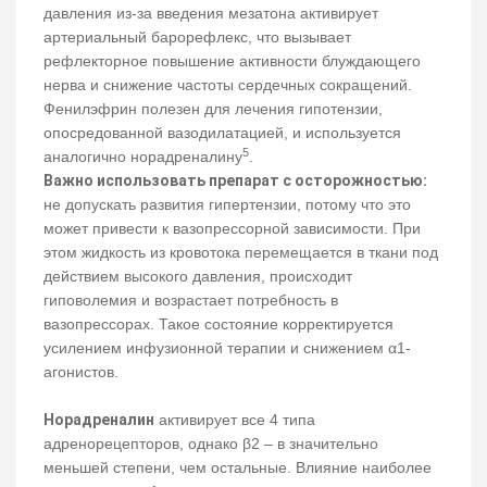
давления из-за введения мезатона активирует
артериальный барорефлекс, что вызывает
рефлекторное повышение активности блуждающего
нерва и снижение частоты сердечных сокращений.
Фенилэфрин полезен для лечения гипотензии,
опосредованной вазодилатацией, и используется
5
аналогично норадреналину
.
Важно использовать препарат с осторожностью:
не допускать развития гипертензии, потому что это
может привести к вазопрессорной зависимости. При
этом жидкость из кровотока перемещается в ткани под
действием высокого давления, происходит
гиповолемия и возрастает потребность в
вазопрессорах. Такое состояние корректируется
усилением инфузионной терапии и снижением α1-
агонистов.
Норадреналин
активирует все 4 типа
адренорецепторов, однако β2 – в значительно
меньшей степени, чем остальные. Влияние наиболее