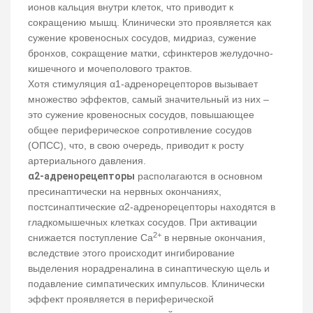
ионов кальция внутри клеток, что приводит к
сокращению мышц. Клинически это проявляется как
сужение кровеносных сосудов, мидриаз, сужение
бронхов, сокращение матки, сфинктеров желудочно-
кишечного и мочеполового трактов.
Хотя стимуляция α1-адренорецепторов вызывает
множество эффектов, самый значительный из них –
это сужение кровеносных сосудов, повышающее
общее периферическое сопротивление сосудов
(ОПСС), что, в свою очередь, приводит к росту
артериального давления.
α2-адренорецепторы
располагаются в основном
пресинаптически на нервных окончаниях,
постсинаптические α2-адренорецепторы находятся в
гладкомышечных клетках сосудов. При активации
2+
снижается поступление Са
в нервные окончания,
вследствие этого происходит ингибирование
выделения норадреналина в синаптическую щель и
подавление симпатических импульсов. Клинически
эффект проявляется в периферической