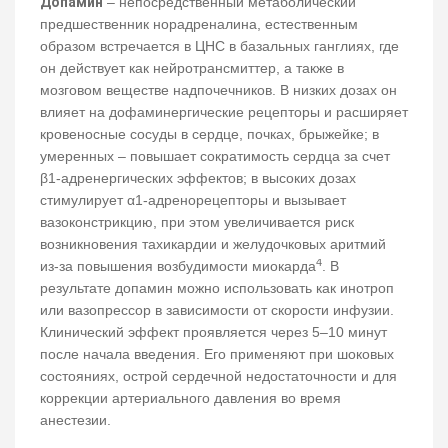
Допамин
– непосредственный метаболический
предшественник норадреналина, естественным
образом встречается в ЦНС в базальных ганглиях, где
он действует как нейротрансмиттер, а также в
мозговом веществе надпочечников. В низких дозах он
влияет на дофаминергические рецепторы и расширяет
кровеносные сосуды в сердце, почках, брыжейке; в
умеренных – повышает сократимость сердца за счет
β1-адренергических эффектов; в высоких дозах
стимулирует α1-адренорецепторы и вызывает
вазоконстрикцию, при этом увеличивается риск
возникновения тахикардии и желудочковых аритмий
4
из-за повышения возбудимости миокарда
. В
результате допамин можно использовать как инотроп
или вазопрессор в зависимости от скорости инфузии.
Клинический эффект проявляется через 5–10 минут
после начала введения. Его применяют при шоковых
состояниях, острой сердечной недостаточности и для
коррекции артериального давления во время
анестезии.