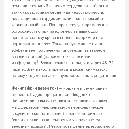
лечении состояний с низким сердечным выбросом,
таких как застойная сердечная недостаточность,
дилатационная кардиомиопатия, септический и
кардиогенный шок. Препарат следует применять с
осторожностью при патологиях, вызывающих
препятствие току крови в сердце, например при
аортальном стенозе. Также добутамин не очень
эффективен при лечении гипотензии, вызванной
вазодилатацией (например, из-за влияния
8
изофлурана)
. Важно помнить о том, что через 48–72
часа эффективность препарата может снижаться,
потому что уменьшается чувствительность рецепторов.
Фенилэфрин (мезатон)
– мощный и селективный
агонист α1-адренорецепторов. Введение
фенилэфрина вызывает вазоконстрикцию гладких
мышц артерий (увеличивается периферическое
сосудистое сопротивление) и веноконстрикцию
(снижается венозная емкость и увеличивается
венозный возврат). Резкое повышение артериального