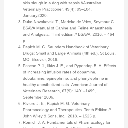
skin slough in a dog with sepsis //Australian
Veterinary Practitioner, 49(4): 99–104,
January2020.
Duke-Novakovski T., Marieke de Vries, Seymour C.
BSAVA Manual of Canine and Feline Anaesthesia
and Analgesia. Third edition // BSAVA, 2016. – 464
p.
Papich M. G. Saunders Handbook of Veterinary
Drugs: Small and Large Animals (4th ed.). St Louis,
MO: Elsevier, 2016.
Pascoe P. J., Ilkiw J. E., and Pypendop B. H. Effects
of increasing infusion rates of dopamine,
dobutamine, epinephrine, and phenylephrine in
healthy anesthetized cats. American Journal of
Veterinary Research, 67(9): 1491–1499,
September 2006.
Riviere J. E., Papich M. G. Veterinary
Pharmacology and Therapeutics. Tenth Edition //
John Wiley & Sons, Inc., 2018. – 1525 p.
Romich J. A. Fundamentals of Pharmacology for