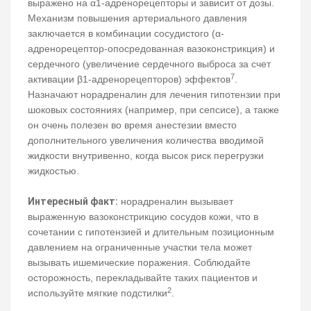
выражено на α1-адренорецепторы и зависит от дозы.
Механизм повышения артериального давления
заключается в комбинации сосудистого (α-
адренорецептор-опосредованная вазоконстрикция) и
сердечного (увеличение сердечного выброса за счет
7
активации β1-адренорецепторов) эффектов
.
Назначают норадреналин для лечения гипотензии при
шоковых состояниях (например, при сепсисе), а также
он очень полезен во время анестезии вместо
дополнительного увеличения количества вводимой
жидкости внутривенно, когда высок риск перегрузки
жидкостью.
Интересный факт:
норадреналин вызывает
выраженную вазоконстрикцию сосудов кожи, что в
сочетании с гипотензией и длительным позиционным
давлением на ограниченные участки тела может
вызывать ишемические поражения. Соблюдайте
осторожность, перекладывайте таких пациентов и
2
используйте мягкие подстилки
.