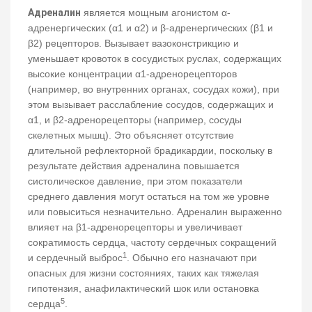
Адреналин
является мощным агонистом α-
адренергических (α1 и α2) и β-адренергических (β1 и
β2) рецепторов. Вызывает вазоконстрикцию и
уменьшает кровоток в сосудистых руслах, содержащих
высокие концентрации α1-адренорецепторов
(например, во внутренних органах, сосудах кожи), при
этом вызывает расслабление сосудов, содержащих и
α1, и β2-адренорецепторы (например, сосуды
скелетных мышц). Это объясняет отсутствие
длительной рефлекторной брадикардии, поскольку в
результате действия адреналина повышается
систолическое давление, при этом показатели
среднего давления могут остаться на том же уровне
или повыситься незначительно. Адреналин выраженно
влияет на β1-адренорецепторы и увеличивает
сократимость сердца, частоту сердечных сокращений
1
и сердечный выброс
. Обычно его назначают при
опасных для жизни состояниях, таких как тяжелая
гипотензия, анафилактический шок или остановка
5
сердца
.