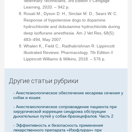
Veterinary Technicians, 3rd Edition // Cengage
Learning, 2020. – 942 p.
Rosati M., Dyson D. H., Sinclair M. D., Sears W. C.
Response of hypotensive dogs to dopamine
hydrochloride and dobutamine hydrochloride during
deep isoflurane anesthesia. Am J Vet Res, 68(5):
483–494, May 2007.
Whalen K., Field C., Radhakrishnan R. Lippincott
Illustrated Reviews: Pharmacology. 7th Edition //
Lippincott Williams & Wilkins, 2018. – 576 p.
Другие статьи рубрики
- Анестезиологическое обеспечение кесарева сечения у
собак и кошек
- Анестезиологическое сопровождение пациента при
хирургической коррекции синдрома обструкции
дыхательных путей у собак-брахицефалов. Часть 2
- Эффективность и безопасность применения
лекарственного препарата «Изофлуран» при