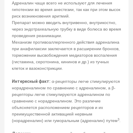
Адреналин чаще всего не используют для лечения
гипотензии во время анестезии, так как при этом высок
риск возникновения аритмий.
Препарат можно вводить внутривенно, внутрикостно,
через эндотрахеальную трубку в виде болюса во время
проведения реанимации.
Механизм противоаллергенного действия адреналина
при анафилаксии заключается в расширении бронхов,
торможении высвобождения медиаторов воспаления
(гистамина, серотонина, кининов и др.) из тучных
клеток и вазоконстрикции.
Интересный факт:
α-рецепторы легче стимулируются
норадреналином по сравнению с адреналином, а β-
рецепторы легче стимулируются адреналином по
сравнению с норадреналином. Это различие
объясняется расположением рецепторов и их
преимущественной активацией нервным
3
(норадреналин) или гуморальным (адреналин) путем
.