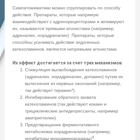
Симпатомиметики можно сгруппировать по способу
действия. Препараты, которые напрямую
взаимодействуют с адренорецепторами и активируют
их, называются прямыми агонистами (например,
адреналин, норадреналин). Препараты, которые
способны усиливать действие эндогенных
катехоламинов, являются непрямыми агонистами.
Их эффект достигается за счет трех механизмов:
Стимуляция высвобождения катехоламинов
(адреналин, норадреналин, допамин) путем их
вытеснения из нервных окончаний (например,
так действует тирамин*).
Ингибирование обратного захвата
катехоламинов (так действуют кокаин и
трициклические антидепрессанты, например
амитриптилин).
Предотвращение ферментативного
метаболизма норадреналина (например,
9
ингибиторы моноаминоксидазы)
.