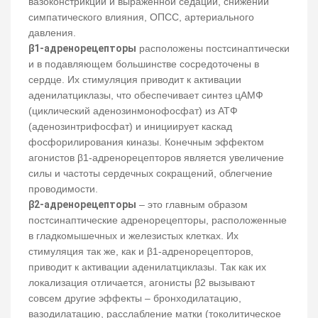
вазоконстрикции и выраженной седации, снижении
симпатического влияния, ОПСС, артериального
давления.
β1-адренорецепторы
расположены постсинаптически
и в подавляющем большинстве сосредоточены в
сердце. Их стимуляция приводит к активации
аденилатциклазы, что обеспечивает синтез цАМФ
(циклический аденозинмонофосфат) из АТФ
(аденозинтрифосфат) и инициирует каскад
фосфорилирования киназы. Конечным эффектом
агонистов β1-адренорецепторов является увеличение
силы и частоты сердечных сокращений, облегчение
проводимости.
β2-адренорецепторы
– это главным образом
постсинаптические адренорецепторы, расположенные
в гладкомышечных и железистых клетках. Их
стимуляция так же, как и β1-адренорецепторов,
приводит к активации аденилатциклазы. Так как их
локализация отличается, агонисты β2 вызывают
совсем другие эффекты – бронходилатацию,
вазодилатацию, расслабление матки (токолитическое