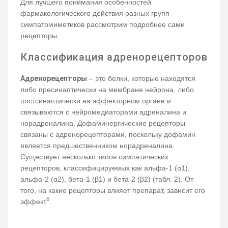
Для лучшего понимания особенностей
фармакологического действия разных групп
симпатомиметиков рассмотрим подробнее сами
рецепторы.
Классификация адренорецепторов
Адренорецепторы
– это белки, которые находятся
либо пресинаптически на мембране нейрона, либо
постсинаптически на эффекторном органе и
связываются с нейромедиаторами адреналина и
норадреналина. Дофаминергические рецепторы
связаны с адренорецепторами, поскольку дофамин
является предшественником норадреналина.
Существует несколько типов симпатических
рецепторов, классифицируемых как альфа-1 (α1),
альфа-2 (α2), бета-1 (β1) и бета-2 (β2) (табл. 2). От
того, на какие рецепторы влияет препарат, зависит его
6
эффект
.