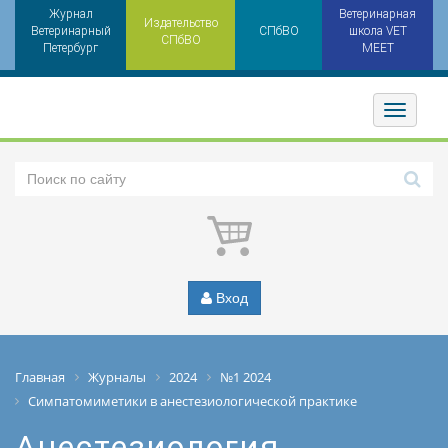
Журнал
Ветеринарная
Издательство
Ветеринарный
СПбВО
школа VET
СПбВО
Петербург
MEET
Toggler
Вход
Главная
Журналы
2024
№1 2024
Симпатомиметики в анестезиологической практике
Анестезиология