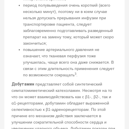
период полувыведения очень короткий (всего
несколько минут), поэтому ни в коем случае
нельзя допускать прерывания инфузии при
транспортировке пациента, следует
заблаговременно подготавливать разведенный
препарат на замену тому, который может скоро
закончиться;
повышение артериального давления не
означает, что тканевая перфузия тоже
улучшилась, чаще всего она даже снижается. В
связи с этим длительность применения следует
3
по возможности сокращать
.
Добутамин
представляет собой синтетический
симпатомиметический катехоламин. Несмотря на то
что он может взаимодействовать как с β1-, β2-, так и
α1-рецепторами, добутамин обладает выраженной
селективностью к β1-адренорецепторам. По этой
причине его механизм действия заключается в
улучшении сократительной способности сердца и
увеличении ударного объема. Добутамин показан при