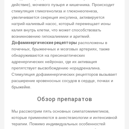
действие), мочевого пузыря и кишечника. Происходит
стимуляция гликогенолиза и глюконеогенеза,
увеличивается секреция инсулина, активируется
натрий-калиевый насос, который перемещает ионы
калия внутрь клетки, что может способствовать
возникновению гипокалиемии и аритмий.
Дофаминергические рецепторы
расположены в
почечных, брыжеечных и мозговых артериях, также
обнаруживаются на пресинаптических
адренергических нейронах, где их активация
препятствует высвобождению норадреналина.
Стимуляция дофаминергических рецепторов вызывает
расширение кровеносных сосудов в сердце, почках и
брыжейке.
Обзор препаратов
Мы рассмотрим пять основных симпатомиметиков,
которые применяются в анестезиологии и интенсивной
терапии. Помимо индивидуальных особенностей