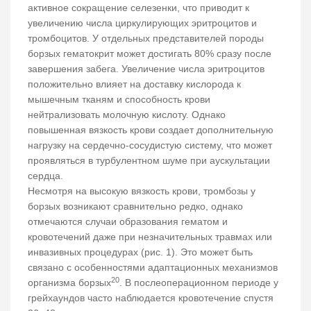
активное сокращение селезенки, что приводит к
увеличению числа циркулирующих эритроцитов и
тромбоцитов. У отдельных представителей породы
борзых гематокрит может достигать 80% сразу после
завершения забега. Увеличение числа эритроцитов
положительно влияет на доставку кислорода к
мышечным тканям и способность крови
нейтрализовать молочную кислоту. Однако
повышенная вязкость крови создает дополнительную
нагрузку на сердечно-сосудистую систему, что может
проявляться в турбулентном шуме при аускультации
сердца.
Несмотря на высокую вязкость крови, тромбозы у
борзых возникают сравнительно редко, однако
отмечаются случаи образования гематом и
кровотечений даже при незначительных травмах или
инвазивных процедурах (рис. 1). Это может быть
связано с особенностями адаптационных механизмов
20
организма борзых
. В послеоперационном периоде у
грейхаундов часто наблюдается кровотечение спустя