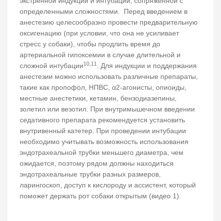
экстренной индукции и интубации, сопряженной с
определенными сложностями. Перед введением в
анестезию целесообразно провести предварительную
оксигенацию (при условии, что она не усиливает
стресс у собаки), чтобы продлить время до
артериальной гипоксемии в случае длительной и
10,11
сложной интубации
. Для индукции и поддержания
анестезии можно использовать различные препараты,
такие как пропофол, НПВС, α2-агонисты, опиоиды,
местные анестетики, кетамин, бензодиазепины,
золетил или везотил. При внутримышечном введении
седативного препарата рекомендуется установить
внутривенный катетер. При проведении интубации
необходимо учитывать возможность использования
эндотрахеальной трубки меньшего диаметра, чем
ожидается, поэтому рядом должны находиться
эндотрахеальные трубки разных размеров,
ларингоскоп, доступ к кислороду и ассистент, который
поможет держать рот собаки открытым (видео 1).