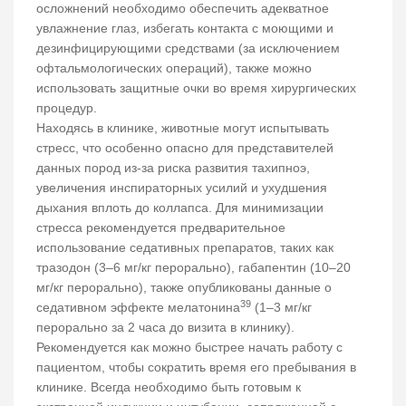
осложнений необходимо обеспечить адекватное
увлажнение глаз, избегать контакта с моющими и
дезинфицирующими средствами (за исключением
офтальмологических операций), также можно
использовать защитные очки во время хирургических
процедур.
Находясь в клинике, животные могут испытывать
стресс, что особенно опасно для представителей
данных пород из-за риска развития тахипноэ,
увеличения инспираторных усилий и ухудшения
дыхания вплоть до коллапса. Для минимизации
стресса рекомендуется предварительное
использование седативных препаратов, таких как
тразодон (3–6 мг/кг перорально), габапентин (10–20
мг/кг перорально), также опубликованы данные о
39
седативном эффекте мелатонина
(1–3 мг/кг
перорально за 2 часа до визита в клинику).
Рекомендуется как можно быстрее начать работу с
пациентом, чтобы сократить время его пребывания в
клинике. Всегда необходимо быть готовым к