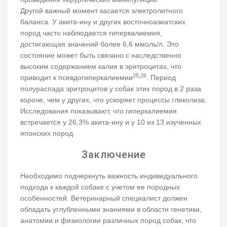
Другой важный момент касается электролитного
баланса. У акита-ину и других восточноазиатских
пород часто наблюдается гиперкалиемия,
достигающая значений более 6,6 ммоль/л. Это
состояние может быть связано с наследственно
высоким содержанием калия в эритроцитах, что
25,26
приводит к псевдогиперкалиемии
. Период
полураспада эритроцитов у собак этих пород в 2 раза
короче, чем у других, что ускоряет процессы гликолиза.
Исследования показывают, что гиперкалиемия
встречается у 26,3% акита-ину и у 10 из 13 изученных
японских пород.
Заключение
Необходимо подчеркнуть важность индивидуального
подхода к каждой собаке с учетом ее породных
особенностей. Ветеринарный специалист должен
обладать углубленными знаниями в области генетики,
анатомии и физиологии различных пород собак, что