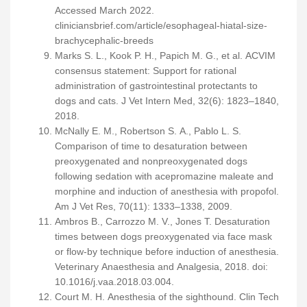
Accessed March 2022.
cliniciansbrief.com/article/esophageal-hiatal-size-
brachycephalic-breeds
Marks S. L., Kook P. H., Papich M. G., et al. ACVIM
consensus statement: Support for rational
administration of gastrointestinal protectants to
dogs and cats. J Vet Intern Med, 32(6): 1823–1840,
2018.
McNally E. M., Robertson S. A., Pablo L. S.
Comparison of time to desaturation between
preoxygenated and nonpreoxygenated dogs
following sedation with acepromazine maleate and
morphine and induction of anesthesia with propofol.
Am J Vet Res, 70(11): 1333–1338, 2009.
Ambros B., Carrozzo M. V., Jones T. Desaturation
times between dogs preoxygenated via face mask
or flow-by technique before induction of anesthesia.
Veterinary Anaesthesia and Analgesia, 2018. doi:
10.1016/j.vaa.2018.03.004.
Court M. H. Anesthesia of the sighthound. Clin Tech