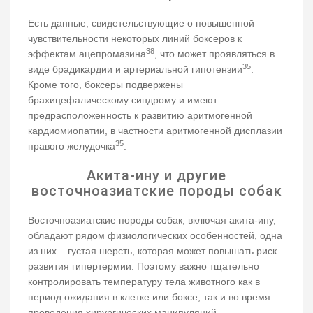
Есть данные, свидетельствующие о повышенной
чувствительности некоторых линий боксеров к
38
эффектам ацепромазина
, что может проявляться в
35
виде брадикардии и артериальной гипотензии
.
Кроме того, боксеры подвержены
брахицефалическому синдрому и имеют
предрасположенность к развитию аритмогенной
кардиомиопатии, в частности аритмогенной дисплазии
35
правого желудочка
.
Акита-ину и другие
восточноазиатские породы собак
Восточноазиатские породы собак, включая акита-ину,
обладают рядом физиологических особенностей, одна
из них – густая шерсть, которая может повышать риск
развития гипертермии. Поэтому важно тщательно
контролировать температуру тела животного как в
период ожидания в клетке или боксе, так и во время
проведения хирургических манипуляций.