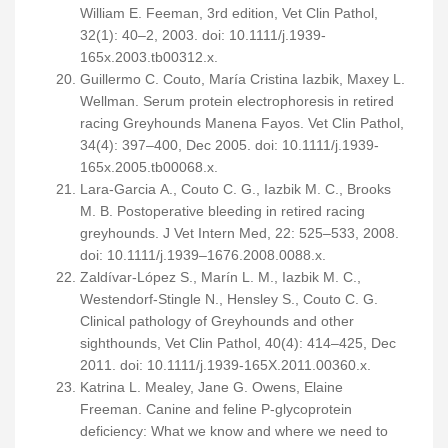
William E. Feeman, 3rd edition, Vet Clin Pathol,
32(1): 40–2, 2003. doi: 10.1111/j.1939-
165x.2003.tb00312.x.
Guillermo C. Couto, María Cristina Iazbik, Maxey L.
Wellman. Serum protein electrophoresis in retired
racing Greyhounds Manena Fayos. Vet Clin Pathol,
34(4): 397–400, Dec 2005. doi: 10.1111/j.1939-
165x.2005.tb00068.x.
Lara-Garcia A., Couto C. G., Iazbik M. C., Brooks
M. B. Postoperative bleeding in retired racing
greyhounds. J Vet Intern Med, 22: 525–533, 2008.
doi: 10.1111/j.1939–1676.2008.0088.x.
Zaldívar-López S., Marín L. M., Iazbik M. C.,
Westendorf-Stingle N., Hensley S., Couto C. G.
Clinical pathology of Greyhounds and other
sighthounds, Vet Clin Pathol, 40(4): 414–425, Dec
2011. doi: 10.1111/j.1939-165X.2011.00360.x.
Katrina L. Mealey, Jane G. Owens, Elaine
Freeman. Canine and feline P-glycoprotein
deficiency: What we know and where we need to