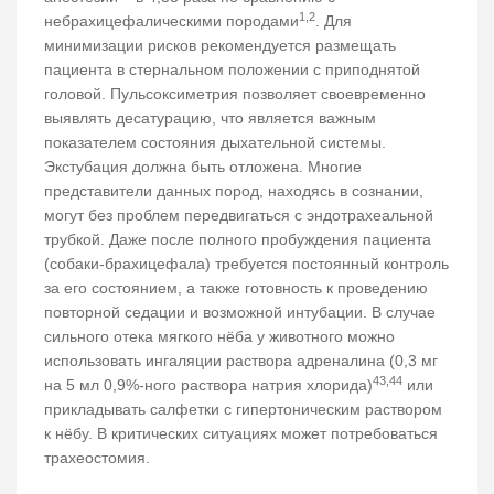
1,2
небрахицефалическими породами
. Для
минимизации рисков рекомендуется размещать
пациента в стернальном положении с приподнятой
головой. Пульсоксиметрия позволяет своевременно
выявлять десатурацию, что является важным
показателем состояния дыхательной системы.
Экстубация должна быть отложена. Многие
представители данных пород, находясь в сознании,
могут без проблем передвигаться с эндотрахеальной
трубкой. Даже после полного пробуждения пациента
(собаки-брахицефала) требуется постоянный контроль
за его состоянием, а также готовность к проведению
повторной седации и возможной интубации. В случае
сильного отека мягкого нёба у животного можно
использовать ингаляции раствора адреналина (0,3 мг
43,44
на 5 мл 0,9%-ного раствора натрия хлорида)
или
прикладывать салфетки с гипертоническим раствором
к нёбу. В критических ситуациях может потребоваться
трахеостомия.