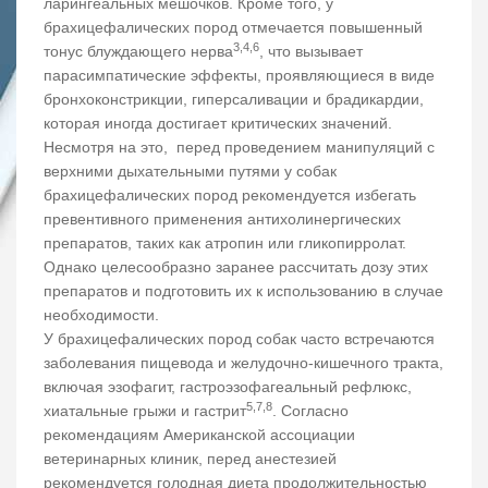
ларингеальных мешочков. Кроме того, у
брахицефалических пород отмечается повышенный
3,4,6
тонус блуждающего нерва
, что вызывает
парасимпатические эффекты, проявляющиеся в виде
бронхоконстрикции, гиперсаливации и брадикардии,
которая иногда достигает критических значений.
Несмотря на это, перед проведением манипуляций с
верхними дыхательными путями у собак
брахицефалических пород рекомендуется избегать
превентивного применения антихолинергических
препаратов, таких как атропин или гликопирролат.
Однако целесообразно заранее рассчитать дозу этих
препаратов и подготовить их к использованию в случае
необходимости.
У брахицефалических пород собак часто встречаются
заболевания пищевода и желудочно-кишечного тракта,
включая эзофагит, гастроэзофагеальный рефлюкс,
5,7,8
хиатальные грыжи и гастрит
. Согласно
рекомендациям Американской ассоциации
ветеринарных клиник, перед анестезией
рекомендуется голодная диета продолжительностью