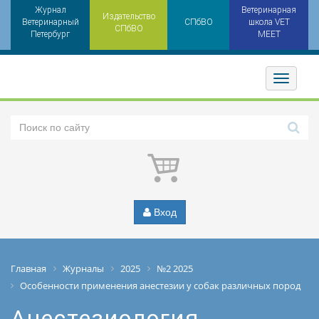
Журнал
Ветеринарная
Издательство
Ветеринарный
СПбВО
школа VET
СПбВО
Петербург
MEET
Toggler
Вход
Главная
Журналы
2025
№2 2025
Особенности применения анестезии у собак различных пород
Анестезиология