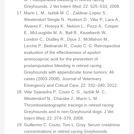
Greyhounds. J Vet Intern Med, 22: 525–533, 2008.
Marin L. M., Iazbik M. C., Zaldivar-Lopez S.,
Westendorf Stingle N., Hudson D., Vilar P., Lara A.,
Alvarez F., Hosoya K., Nelson L., Pozzi A., Cooper
E., McLoughlin M. A., Ball R., Kisseberth W.,
London C., Dudley R., Dyce J., McMahon M.,
Lerche P., Bednarski R., Couto C. G. Retrospective
evaluation of the effectiveness of epsilon
aminocaproic acid for the prevention of
postamputation bleeding in retired racing
Greyhounds with appendicular bone tumors: 46
cases (2003-2008). Journal of Veterinary
Emergency and Critical Care, 22: 332–340, 2012.
Vilar Saavedra P., Couto C. G., Iazbik M. C.,
Westendorf N., Charske J., Marín L. M.
Thromboelastographic tracings in retired racing
Greyhounds and in non-Greyhound dogs. J Vet
Intern Med, 22: 374–379, 2008.
Guillermo C. Couto, Toni L. Gray. Serum creatinine
concentrations in retired racing Greyhounds.