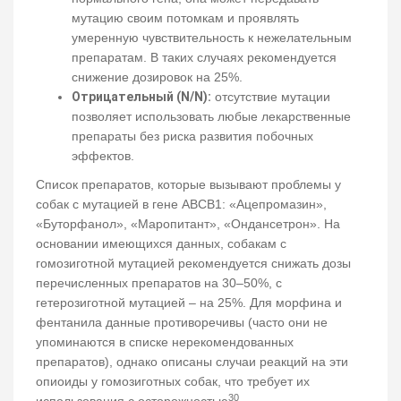
мутацию своим потомкам и проявлять
умеренную чувствительность к нежелательным
препаратам. В таких случаях рекомендуется
снижение дозировок на 25%.
Отрицательный (N/N):
отсутствие мутации
позволяет использовать любые лекарственные
препараты без риска развития побочных
эффектов.
Список препаратов, которые вызывают проблемы у
собак с мутацией в гене ABCB1: «Ацепромазин»,
«Буторфанол», «Маропитант», «Ондансетрон». На
основании имеющихся данных, собакам с
гомозиготной мутацией рекомендуется снижать дозы
перечисленных препаратов на 30–50%, с
гетерозиготной мутацией – на 25%. Для морфина и
фентанила данные противоречивы (часто они не
упоминаются в списке нерекомендованных
препаратов), однако описаны случаи реакций на эти
опиоиды у гомозиготных собак, что требует их
30