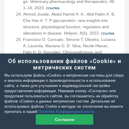
go. Veterinary pharmacology and therapeutics, 46:
1–16, 2023.
ссылка
.
Ahmed Juvale, Abdul Hamid A. A., Abd Halim K. B.,
Che Has A. T. P-glycoprotein: new insights into
structure, physiological function, regulation and
alterations in disease. Heliyon, 8(6), 2022.
ссылка
.
Francisco O. Conrado, Simone T. Oliveira, Luciana
A. Lacerda, Mariana O. D. Silva, Nicole Hlavac,
Félix H. D. González. Clinicopathologic and
electrocardiographic features of Akita dogs with
Об использовании файлов «Cookie» и
high and low erythrocyte potassium phenotypes.
метрических систем
Vet Clin Pathol, 43(1): 50–4, Mar 2014. doi:
Мы используем файлы «Cookie» и метрические системы для сбора
10.1111/vcp.12112. Epub 2014 Jan 9.
и анализа информации о производительности и использовании
Andrea Battison. Apparent pseudohyperkalemia in
сайта, а также для улучшения и индивидуальной настройки
a Chinese Shar Pei dog, Vet Clin Pathol, 36(1): 89–
предоставления информации. Нажимая кнопку «Согласен» или
продолжая пользоваться сайтом, вы соглашаетесь на обработку
93, Mar 2007. doi: 10.1111/j.1939-
файлов «Cookie» и данных метрических систем. Детальнее об
165x.2007.tb00188.x.
используемых файлах Cookie и методах их отключения вы можете
Mealey K. L. & Burke N. S. Identification of a
прочитать в нашей
Политике Конфиденциальности
.
nonsense mutation in feline ABCB1. Journal of
Согласен
Veterinary Pharmacology and Therapeutics, 38:
429–433, 2015.
ссылка
.