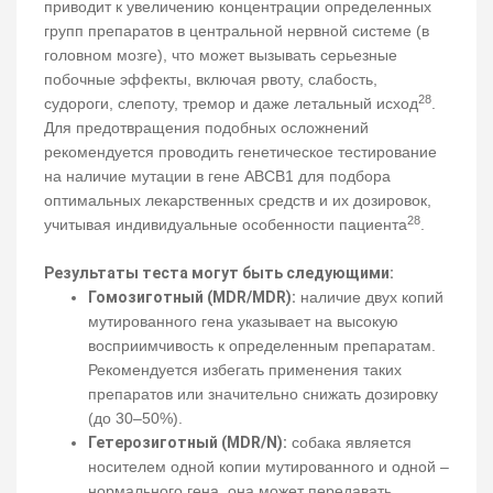
приводит к увеличению концентрации определенных
групп препаратов в центральной нервной системе (в
головном мозге), что может вызывать серьезные
побочные эффекты, включая рвоту, слабость,
28
судороги, слепоту, тремор и даже летальный исход
.
Для предотвращения подобных осложнений
рекомендуется проводить генетическое тестирование
на наличие мутации в гене ABCB1 для подбора
оптимальных лекарственных средств и их дозировок,
28
учитывая индивидуальные особенности пациента
.
Результаты теста могут быть следующими:
Гомозиготный (MDR/MDR):
наличие двух копий
мутированного гена указывает на высокую
восприимчивость к определенным препаратам.
Рекомендуется избегать применения таких
препаратов или значительно снижать дозировку
(до 30–50%).
Гетерозиготный (MDR/N):
собака является
носителем одной копии мутированного и одной –
нормального гена, она может передавать