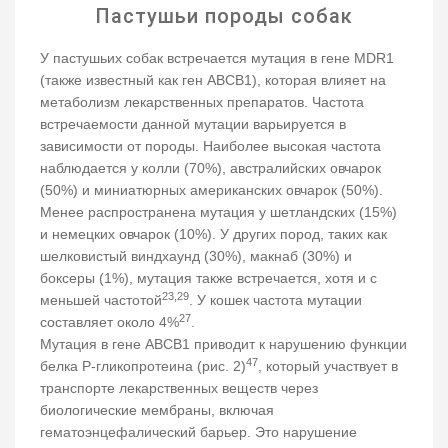
Пастушьи породы собак
У пастушьих собак встречается мутация в гене MDR1
(также известный как ген ABCB1), которая влияет на
метаболизм лекарственных препаратов. Частота
встречаемости данной мутации варьируется в
зависимости от породы. Наиболее высокая частота
наблюдается у колли (70%), австралийских овчарок
(50%) и миниатюрных американских овчарок (50%).
Менее распространена мутация у шетландских (15%)
и немецких овчарок (10%). У других пород, таких как
шелковистый виндхаунд (30%), макнаб (30%) и
боксеры (1%), мутация также встречается, хотя и с
23,29
меньшей частотой
. У кошек частота мутации
27
составляет около 4%
.
Мутация в гене ABCB1 приводит к нарушению функции
47
белка P-гликопротеина (рис. 2)
, который участвует в
транспорте лекарственных веществ через
биологические мембраны, включая
гематоэнцефалический барьер. Это нарушение