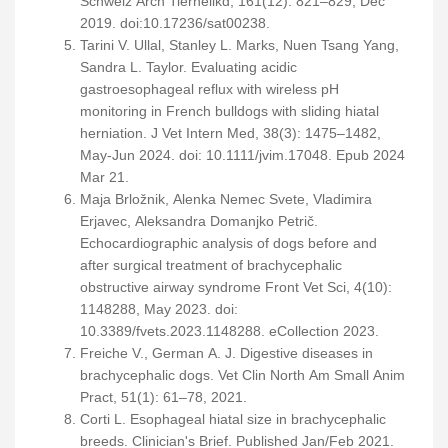
Schweiz Arch Tierheilkd, 161(12): 821–829, Dec
2019. doi:10.17236/sat00238.
Tarini V. Ullal, Stanley L. Marks, Nuen Tsang Yang,
Sandra L. Taylor. Evaluating acidic
gastroesophageal reflux with wireless pH
monitoring in French bulldogs with sliding hiatal
herniation. J Vet Intern Med, 38(3): 1475–1482,
May-Jun 2024. doi: 10.1111/jvim.17048. Epub 2024
Mar 21.
Maja Brložnik, Alenka Nemec Svete, Vladimira
Erjavec, Aleksandra Domanjko Petrič.
Echocardiographic analysis of dogs before and
after surgical treatment of brachycephalic
obstructive airway syndrome Front Vet Sci, 4(10):
1148288, May 2023. doi:
10.3389/fvets.2023.1148288. eCollection 2023.
Freiche V., German A. J. Digestive diseases in
brachycephalic dogs. Vet Clin North Am Small Anim
Pract, 51(1): 61–78, 2021.
Corti L. Esophageal hiatal size in brachycephalic
breeds. Clinician's Brief. Published Jan/Feb 2021.