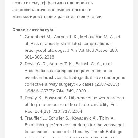
позволит ему эффективно планировать
анестезиологическое вмешательство и
минимизировать риск развития осложнений.
Список литературы:
Gruenheid M., Aarnes T. K., McLoughlin M. A., et
al. Risk of anesthesia-related complications in
brachycephalic dogs. J Am Vet Med Assoc, 253:
301–306, 2018.
Doyle C. R., Aarnes T. K., Ballash G. A., et al.
Anesthetic risk during subsequent anesthetic
events in brachycephalic dogs that have undergone
corrective airway surgery: 45 cases (2007-2019).
JAVMA, 257(7): 744–749, 2020.
Doxey S., Boswood A. Differences between breeds
of dog in a measure of heart rate variability. Vet
Rec, 154(23): 713–717, 2004.
Trauffler L., Schuller S., Kovacevic A., Tichy A.
Establishing reference standards for the vasovagal
tonus index in a cohort of healthy French Bulldogs.