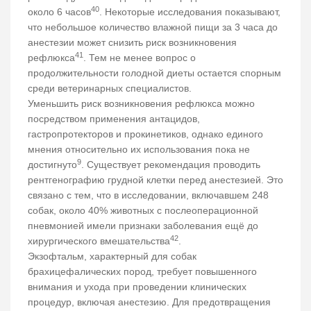
40
около 6 часов
. Некоторые исследования показывают,
что небольшое количество влажной пищи за 3 часа до
анестезии может снизить риск возникновения
41
рефлюкса
. Тем не менее вопрос о
продолжительности голодной диеты остается спорным
среди ветеринарных специалистов.
Уменьшить риск возникновения рефлюкса можно
посредством применения антацидов,
гастропротекторов и прокинетиков, однако единого
мнения относительно их использования пока не
9
достигнуто
. Существует рекомендация проводить
рентгенографию грудной клетки перед анестезией. Это
связано с тем, что в исследовании, включавшем 248
собак, около 40% животных с послеоперационной
пневмонией имели признаки заболевания ещё до
42
хирургического вмешательства
.
Экзофтальм, характерный для собак
брахицефалических пород, требует повышенного
внимания и ухода при проведении клинических
процедур, включая анестезию. Для предотвращения