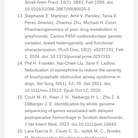
Small Anim Pract, 14(1): 3843, Feb 1999. doi:
10.1016/S1096-2867(99)80025-5.
Stephanie E. Martinez, Amit V. Pandey, Tania E.
Perez Jimenez, Zhaohui Zhu, Michael H. Court.
Pharmacogenomics of poor drug metabolism in
greyhounds: Canine P450 oxidoreductase genetic
variation, breed heterogeneity, and functional
characterization, PLoS One, 19(2): e0297191, Feb
1, 2024. doi: 10.1371/journal.pone.0297191.
Phil H. Franklin, Nai-Chieh Liu, Jane F. Ladlow.
Nebulization of epinephrine to reduce the severity
of brachycephalic obstructive airway syndrome in
dogs, Vet Surg, 50(1): 62–70, Jan 2021. doi:
10.1111/vsu.13523. Epub Oct 12, 2020.
Court M. H., Kiser J. N., Neibergs H. L., Zhu Z. &
Dillberger J. E. Identification by whole genome
sequencing of genes associated with delayed
postoperative hemorrhage in Scottish deerhounds.
J Vet Intern Med, 2023. doi:10.1111/jvim.16643.
Lara García A., Couto C. G., Iazbik M. C., Brooks
M. Postoperative bleeding in retired racing