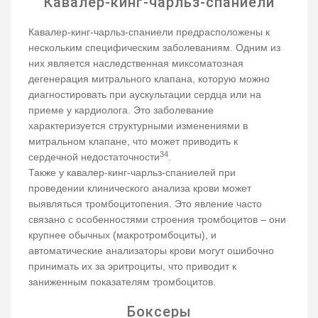
Кавалер-кинг-чарльз-спаниели
Кавалер-кинг-чарльз-спаниели предрасположены к
нескольким специфическим заболеваниям. Одним из
них является наследственная миксоматозная
дегенерация митрального клапана, которую можно
диагностировать при аускультации сердца или на
приеме у кардиолога. Это заболевание
характеризуется структурными изменениями в
митральном клапане, что может приводить к
34
сердечной недостаточности
.
Также у кавалер-кинг-чарльз-спаниелей при
проведении клинического анализа крови может
выявляться тромбоцитопения. Это явление часто
связано с особенностями строения тромбоцитов – они
крупнее обычных (макротромбоциты), и
автоматические анализаторы крови могут ошибочно
принимать их за эритроциты, что приводит к
заниженным показателям тромбоцитов.
Боксеры