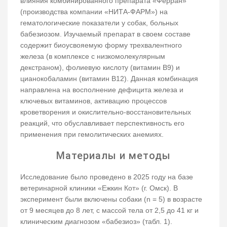
влияния комбинированного препарата «Ферран»
(производства компании «НИТА-ФАРМ») на
гематологические показатели у собак, больных
бабезиозом. Изучаемый препарат в своем составе
содержит биоусвояемую форму трехвалентного
железа (в комплексе с низкомолекулярным
декстраном), фолиевую кислоту (витамин В9) и
цианокобаламин (витамин В12). Данная комбинация
направлена на восполнение дефицита железа и
ключевых витаминов, активацию процессов
кроветворения и окислительно-восстановительных
реакций, что обуславливает перспективность его
применения при гемолитических анемиях.
Материалы и методы
Исследование было проведено в 2025 году на базе
ветеринарной клиники «Ежкин Кот» (г. Омск). В
эксперимент были включены собаки (n = 5) в возрасте
от 9 месяцев до 8 лет, с массой тела от 2,5 до 41 кг и
клиническим диагнозом «бабезиоз» (табл. 1).