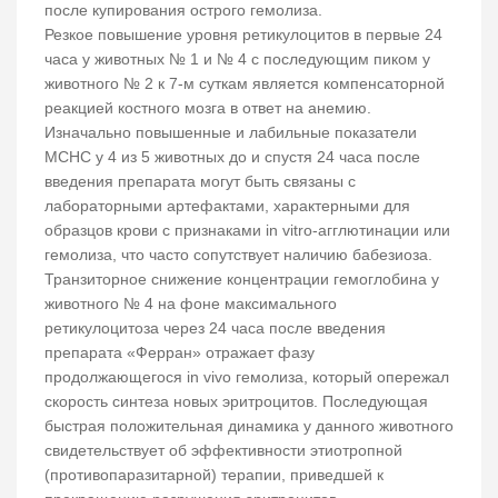
после купирования острого гемолиза.
Резкое повышение уровня ретикулоцитов в первые 24
часа у животных № 1 и № 4 с последующим пиком у
животного № 2 к 7-м суткам является компенсаторной
реакцией костного мозга в ответ на анемию.
Изначально повышенные и лабильные показатели
MCHC у 4 из 5 животных до и спустя 24 часа после
введения препарата могут быть связаны с
лабораторными артефактами, характерными для
образцов крови с признаками in vitro-агглютинации или
гемолиза, что часто сопутствует наличию бабезиоза.
Транзиторное снижение концентрации гемоглобина у
животного № 4 на фоне максимального
ретикулоцитоза через 24 часа после введения
препарата «Ферран» отражает фазу
продолжающегося in vivo гемолиза, который опережал
скорость синтеза новых эритроцитов. Последующая
быстрая положительная динамика у данного животного
свидетельствует об эффективности этиотропной
(противопаразитарной) терапии, приведшей к