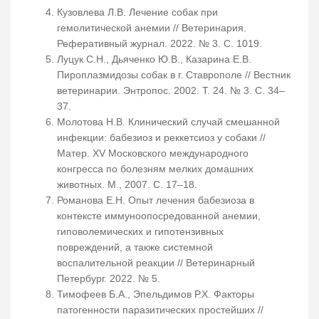
Кузовлева Л.В. Лечение собак при
гемолитической анемии // Ветеринария.
Реферативный журнал. 2022. № 3. С. 1019.
Луцук С.Н., Дьяченко Ю.В., Казарина Е.В.
Пироплазмидозы собак в г. Ставрополе // Вестник
ветеринарии. Энтропос. 2002. Т. 24. № 3. С. 34–
37.
Молотова Н.В. Клинический случай смешанной
инфекции: бабезиоз и реккетсиоз у собаки //
Матер. XV Московского международного
конгресса по болезням мелких домашних
животных. М., 2007. С. 17–18.
Романова Е.Н. Опыт лечения бабезиоза в
контексте иммуноопосредованной анемии,
гиповолемических и гипотензивных
повреждений, а также системной
воспалительной реакции // Ветеринарный
Петербург. 2022. № 5.
Тимофеев Б.А., Эпельдимов Р.Х. Факторы
патогенности паразитических простейших //