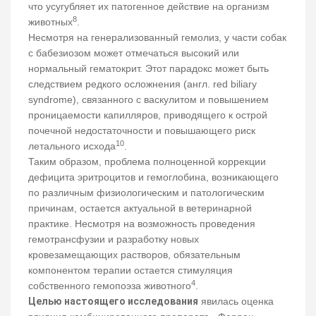
что усугубляет их патогенное действие на организм
8
животных
.
Несмотря на генерализованный гемолиз, у части собак
с бабезиозом может отмечаться высокий или
нормальный гематокрит. Этот парадокс может быть
следствием редкого осложнения (англ. red biliary
syndrome), связанного с васкулитом и повышением
проницаемости капилляров, приводящего к острой
почечной недостаточности и повышающего риск
10
летального исхода
.
Таким образом, проблема полноценной коррекции
дефицита эритроцитов и гемоглобина, возникающего
по различным физиологическим и патологическим
причинам, остается актуальной в ветеринарной
практике. Несмотря на возможность проведения
гемотрансфузии и разработку новых
кровезамещающих растворов, обязательным
компонентом терапии остается стимуляция
4
собственного гемопоэза животного
.
Целью настоящего исследования
явилась оценка