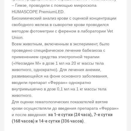
‒ Гимзе, проводили с помощью микроскопа
HUMASCOPE PremiumLED.
Биохимический анализ крови с оценкой концентрации
свободного железа в сыворотке крови проводился
методом фотометрии с ференом в лаборатории Vet
Union.
Всем животным, включенным в эксперимент, было
проведено специфическое лечение бабезиоза с
применением средства этиотропной терапии
(«Неозидин М» в дозе 1 мл на 20 кг массы тела
животного, однократно). Для лечения анемии,
развивающейся на фоне основного заболевания,
вводили препарат «Ферран» однократно
внутримышечно в дозе 0,1 мл на 1 кг массы тела
животного.
Для оценки гематологических показателей взятие
крови осуществляли до введения препарата «Ферран»
и после введения:
на 1-е сутки (24 часа), 7-е сутки
(168 часов) и 14-е сутки (336 часов)
.