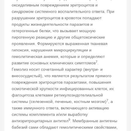
оксидативным повреждением эритроцитов и
синдромом системного воспалительного ответа. При
разрушении эритроцитов в кровоток попадают
продукты жизнедеятельности паразитов и
гетерогенные белки, что вызывает мощную
пирогенную реакцию и другие общетоксические
проявления. Формируются выраженная тканевая
гипоксия, нарушения микроциркуляции и
гемолитическая анемия, которые и определяют
7
развитие основных клинических симптомов
.
Гемолиз носит сочетанный характер (внутри- и
внесосудистый), что является результатом прямого
повреждения эритроцитов паразитами, повышения
осмотической хрупкости инфицированных клеток, их
фагоцитоза клетками ретикулоэндотелиальной
7
системы (селезенкой, печенью, костным мозгом)
, а
также иммунного ответа, включающего активацию
системы комплемента и/или выработку
9
антиэритроцитарных антител
. Мембранные антигены
бабезий сами обладают гемолитическими свойствами,