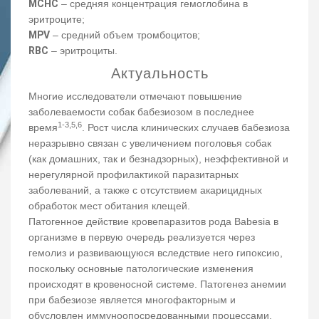
MCHC
‒ средняя концентрация гемоглобина в
эритроците;
MPV
‒ средний объем тромбоцитов;
RBC
‒ эритроциты.
Актуальность
Многие исследователи отмечают повышение
заболеваемости собак бабезиозом в последнее
1-3,5,6
время
. Рост числа клинических случаев бабезиоза
неразрывно связан с увеличением поголовья собак
(как домашних, так и безнадзорных), неэффективной и
нерегулярной профилактикой паразитарных
заболеваний, а также с отсутствием акарицидных
обработок мест обитания клещей.
Патогенное действие кровепаразитов рода Babesia в
организме в первую очередь реализуется через
гемолиз и развивающуюся вследствие него гипоксию,
поскольку основные патологические изменения
происходят в кровеносной системе. Патогенез анемии
при бабезиозе является многофакторным и
обусловлен иммуноопосредованными процессами,