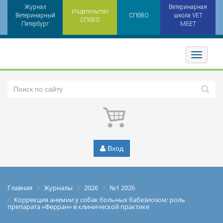
Журнал
Ветеринарная
Издательство
Ветеринарный
СПбВО
школа VET
СПбВО
Петербург
MEET
Toggler
Вход
Главная
Журналы
2026
№1 2026
Коррекция анемии у собак больных бабезиозом: роль
препарата «Ферран» в клинической практике