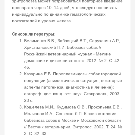
эритропоэза может потребоваться повторное введение
препарата через 10‒14 дней, что следует оценивать
индивидуально по динамике гематологических
показателей и уровня железа.
Список литературы:
Белименко В.В., Заблоцкий В.Т., Саруханян А.Р.,
Христиановский П.И. Бабезиоз собак //
Российский ветеринарный журнал «Мелкие
домашние и дикие животные». 2012. № 2. С. 42–
46.
Казарина Е.В. Пироплазмидозы собак городской
популяции (эпизоотическая ситуация, некоторые
аспекты патогенеза, диагностика и лечение):
автореф. дис. канд. вет. наук. Ставрополь, 2003.
23 с.
Кошелева М.И., Кудимова О.В., Прокопьева Е.В.,
Молчанов И.А., Сошенко Л.П. К эпизоотологии
бабезиоза собак в Москве и Московской области
// Вестник ветеринарии. Энтропос. 2002. Т. 24. №
3. С. 32–33.