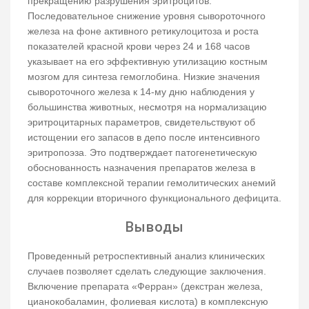
прекращению разрушения эритроцитов.
Последовательное снижение уровня сывороточного
железа на фоне активного ретикулоцитоза и роста
показателей красной крови через 24 и 168 часов
указывает на его эффективную утилизацию костным
мозгом для синтеза гемоглобина. Низкие значения
сывороточного железа к 14-му дню наблюдения у
большинства животных, несмотря на нормализацию
эритроцитарных параметров, свидетельствуют об
истощении его запасов в депо после интенсивного
эритропоэза. Это подтверждает патогенетическую
обоснованность назначения препаратов железа в
составе комплексной терапии гемолитических анемий
для коррекции вторичного функционального дефицита.
Выводы
Проведенный ретроспективный анализ клинических
случаев позволяет сделать следующие заключения.
Включение препарата «Ферран» (декстран железа,
цианокобаламин, фолиевая кислота) в комплексную