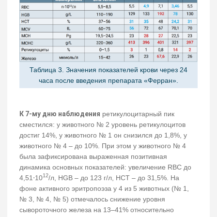
Таблица 3. Значения показателей крови через 24
часа после введения препарата «Ферран».
К 7-му дню наблюдения
ретикулоцитарный пик
сместился: у животного № 2 уровень ретикулоцитов
достиг 14%, у животного № 1 он снизился до 1,8%, у
животного № 4 – до 10%. При этом у животного № 4
была зафиксирована выраженная позитивная
динамика основных показателей: увеличение RBC до
12
4,51⋅10
/л, HGB – до 123 г/л, HCT – до 31,5%. На
фоне активного эритропоэза у 4 из 5 животных (№ 1,
№ 3, № 4, № 5) отмечалось снижение уровня
сывороточного железа на 13‒41% относительно