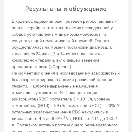
Результаты и обсуждение
В ходе исследования был проведен ретроспективный
анализ серийных гематологических исследований у
собак с установленным диагнозом «бабезиоз» и
сопутствующей гемолитической анемией. Оценка
осуществлялась на момент постановки диагноза, а
также через 24 часа, 7 и 14 суток после начала
комплексной терапии, включавшей введение
препарата железа («Ферран»).
На момент включения в исследование у всех животных
была зарегистрирована анемия различной степени
тяжести. Наиболее выраженные нарушения
отмечались у животного № 4: концентрация
12
эритроцитов (RBC) составляла 3,4⋅10
/л, уровень
гемоглобина (HGB) – 89 г/л, гематокрит (HCT) – 23%. У
остальных животных значения RBC находились в
12
диапазоне от 4,5 до 6,6⋅10
/л, HGB – от 111 до 180 г/
л. Признаком активно протекающего регенераторного
процесса служил повышенный уровень ретикулоцитов