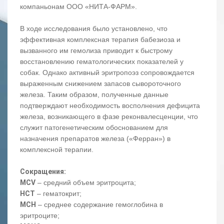
компаньонам ООО «НИТА-ФАРМ».
В ходе исследования было установлено, что
эффективная комплексная терапия бабезиоза и
вызванного им гемолиза приводит к быстрому
восстановлению гематологических показателей у
собак. Однако активный эритропоэз сопровождается
выраженным снижением запасов сывороточного
железа. Таким образом, полученные данные
подтверждают необходимость восполнения дефицита
железа, возникающего в фазе реконвалесценции, что
служит патогенетическим обоснованием для
назначения препаратов железа («Ферран») в
комплексной терапии.
Сокращения:
MCV
‒ средний объем эритроцита;
HCT
‒ гематокрит;
MCH
‒ среднее содержание гемоглобина в
эритроците;