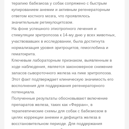
терапию бабезиоза у собак сопряжено с быстрым
купированием анемии и активным регенераторным
ответом костного мозга, что проявлялось
значительным ретикулоцитозом.
На фоне успешного этиотропного лечения и
стимуляции эритропоэза к 14-му дню у всех животных,
участвовавших в исследовании, была достигнута
нормализация уровня эритроцитов, гемоглобина и
гематокрита.
Ключевым лабораторным признаком, выявленным в
ходе наблюдения, является закономерное снижение
запасов сывороточного железа на пике эритропоэза.
Этот факт подтверждает клиническую значимость его
восполнения для поддержания регенераторного
потенциала.
Полученные результаты обосновывают включение
препаратов железа, таких как «Ферран», в
терапевтические схемы для собак с бабезиозом в
целях коррекции анемии и дефицита железа в
восстановительном периоде. Для поддержания