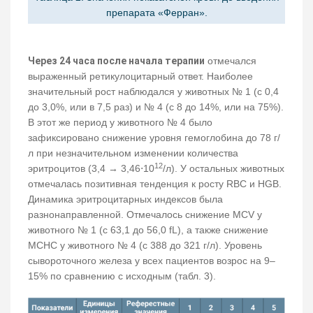
препарата «Ферран».
Через 24 часа после начала терапии
отмечался
выраженный ретикулоцитарный ответ. Наиболее
значительный рост наблюдался у животных № 1 (с 0,4
до 3,0%, или в 7,5 раз) и № 4 (с 8 до 14%, или на 75%).
В этот же период у животного № 4 было
зафиксировано снижение уровня гемоглобина до 78 г/
л при незначительном изменении количества
12
эритроцитов (3,4 → 3,46⋅10
/л). У остальных животных
отмечалась позитивная тенденция к росту RBC и HGB.
Динамика эритроцитарных индексов была
разнонаправленной. Отмечалось снижение MCV у
животного № 1 (с 63,1 до 56,0 fL), а также снижение
MCHC у животного № 4 (с 388 до 321 г/л). Уровень
сывороточного железа у всех пациентов возрос на 9‒
15% по сравнению с исходным (табл. 3).