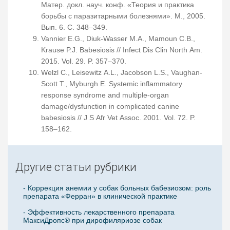
Матер. докл. науч. конф. «Теория и практика
борьбы с паразитарными болезнями». М., 2005.
Вып. 6. С. 348–349.
Vannier E.G., Diuk-Wasser M.A., Mamoun C.B.,
Krause P.J. Babesiosis // Infect Dis Clin North Am.
2015. Vol. 29. P. 357–370.
Welzl C., Leisewitz A.L., Jacobson L.S., Vaughan-
Scott T., Myburgh E. Systemic inflammatory
response syndrome and multiple-organ
damage/dysfunction in complicated canine
babesiosis // J S Afr Vet Assoc. 2001. Vol. 72. P.
158–162.
Другие статьи рубрики
- Коррекция анемии у собак больных бабезиозом: роль
препарата «Ферран» в клинической практике
- Эффективность лекарственного препарата
МаксиДропс® при дирофиляриозе собак