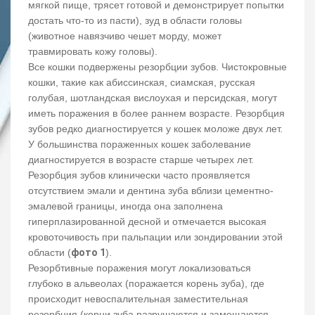
мягкой пище, трясет готовой и демонстрирует попытки
достать что-то из пасти), зуд в области головы
(животное навязчиво чешет морду, может
травмировать кожу головы).
Все кошки подвержены резорбции зубов. Чистокровные
кошки, такие как абиссинская, сиамская, русская
голубая, шотландская вислоухая и персидская, могут
иметь поражения в более раннем возрасте. Резорбция
зубов редко диагностируется у кошек моложе двух лет.
У большинства пораженных кошек заболевание
диагностируется в возрасте старше четырех лет.
Резорбция зубов клинически часто проявляется
отсутствием эмали и дентина зуба вблизи цементно-
эмалевой границы, иногда она заполнена
гиперплазированной десной и отмечается высокая
кровоточивость при пальпации или зондировании этой
области (
фото 1
).
Резорбтивные поражения могут локализоваться
глубоко в альвеолах (поражается корень зуба), где
происходит невоспалительная заместительная
резорбция (корни зуба разрушаются и замещаются