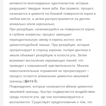
активности многоядерных одонтокластов, которые
разрушают твердые ткани зуба. Как правило, процесс
начинается в цементе на боковой поверхности корня в
любом месте, а затем распространяется на дентин
апикально и/или коронально.
При резорбции, начинающейся на поверхности корня,
в глубине альвеолы, процесс замещает
периодонтальную связку и корень костно- или
цементоподобной тканью. При резорбции, которая
прогрессирует в сторону коронки, потеря дентина и
эмали обнажает резорбцию в полости рта. Затем
возникает воспаление окружающих тканей, что
приводит к повышенной чувствительности. Многие
невоспалительные поражения не прогрессируют –
процесс остается апикальнее цементно-эмалевой
границы (
фото 5
).
Повреждения, которые начинаются вблизи цементно-
эмалевой границы, быстро подвергаются воздействию
среды полости рта, где они контаминируются и
воспаляются. Существует предположение о том, что