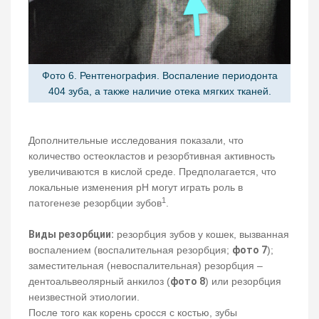
Фото 6. Рентгенография. Воспаление периодонта
404 зуба, а также наличие отека мягких тканей.
Дополнительные исследования показали, что
количество остеокластов и резорбтивная активность
увеличиваются в кислой среде. Предполагается, что
локальные изменения pH могут играть роль в
1
патогенезе резорбции зубов
.
Виды резорбции:
резорбция зубов у кошек, вызванная
воспалением (воспалительная резорбция;
фото 7
);
заместительная (невоспалительная) резорбция –
дентоальвеолярный анкилоз (
фото 8
) или резорбция
неизвестной этиологии.
После того как корень сросся с костью, зубы