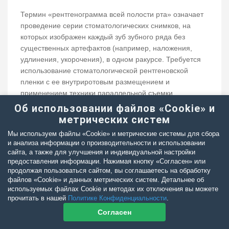
Термин «рентгенограмма всей полости рта» означает
проведение серии стоматологических снимков, на
которых изображен каждый зуб зубного ряда без
существенных артефактов (например, наложения,
удлинения, укорочения), в одном ракурсе. Требуется
использование стоматологической рентгеновской
пленки с ее внутриротовым размещением и
применением техники параллельной съемки
(ограничено областью премоляров/моляров нижней
Об использовании файлов «Cookie» и
челюсти) или метода по биссектрисе угла (верхняя
метрических систем
челюсть и ростральная нижняя челюсть).
Мы используем файлы «Cookie» и метрические системы для сбора
и анализа информации о производительности и использовании
сайта, а также для улучшения и индивидуальной настройки
предоставления информации. Нажимая кнопку «Согласен» или
продолжая пользоваться сайтом, вы соглашаетесь на обработку
файлов «Cookie» и данных метрических систем. Детальнее об
используемых файлах Cookie и методах их отключения вы можете
прочитать в нашей
Политике Конфиденциальности
.
Согласен