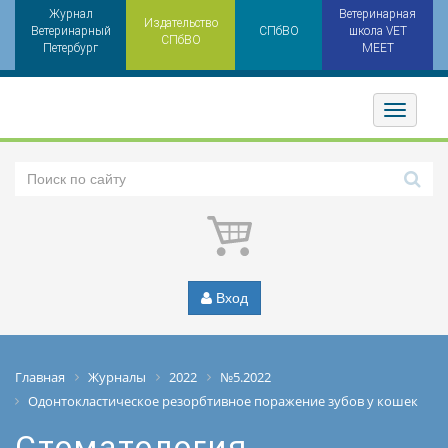
Журнал
Ветеринарная
Издательство
Ветеринарный
СПбВО
школа VET
СПбВО
Петербург
MEET
Toggler
Вход
Главная
Журналы
2022
№5.2022
Одонтокластическое резорбтивное поражение зубов у кошек
Стоматология