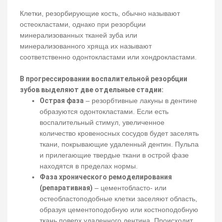
Клетки, резорбирующие кость, обычно называют
остеокластами, однако при резорбции
минерализованных тканей зуба или
минерализованного хряща их называют
соответственно одонтокластами или хондрокластами.
В прогрессировании воспалительной резорбции
зубов выделяют две отдельные стадии:
Острая фаза
– резорбтивные лакуны в дентине
образуются одонтокластами. Если есть
воспалительный стимул, увеличенное
количество кровеносных сосудов будет заселять
ткани, покрывающие удаленный дентин. Пульпа
и прилегающие твердые ткани в острой фазе
находятся в пределах нормы.
Фаза хронического ремоделирования
(репаративная)
– цементобласто- или
остеобластоподобные клетки заселяют область,
образуя цементоподобную или костноподобную
ткань поверх удаленного дентина. Происходит