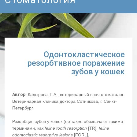
Одонтокластическое
резорбтивное поражение
зубов у кошек
Автор:
Кадырова Т. А., ветеринарный врач-стоматолог.
Ветеринарная клиника доктора Сотникова, г. Санкт-
Петербург.
Резорбция зубов у кошек (ее также обозначают такими
терминами, как
feline tooth resorption
[TR],
feline
odontoclastic resorptive lesions
[FORL],