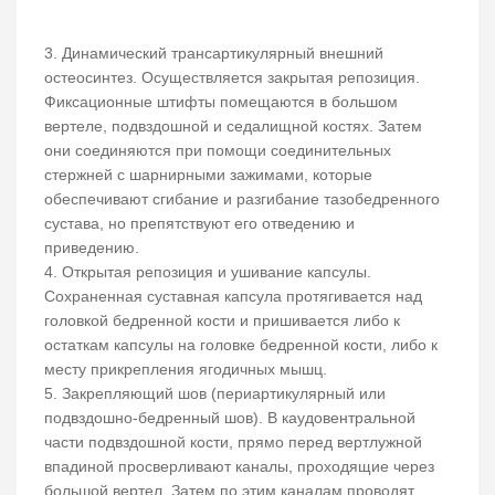
3. Динамический трансартикулярный внешний
остеосинтез. Осуществляется закрытая репозиция.
Фиксационные штифты помещаются в большом
вертеле, подвздошной и седалищной костях. Затем
они соединяются при помощи соединительных
стержней с шарнирными зажимами, которые
обеспечивают сгибание и разгибание тазобедренного
сустава, но препятствуют его отведению и
приведению.
4. Открытая репозиция и ушивание капсулы.
Сохраненная суставная капсула протягивается над
головкой бедренной кости и пришивается либо к
остаткам капсулы на головке бедренной кости, либо к
месту прикрепления ягодичных мышц.
5. Закрепляющий шов (периартикулярный или
подвздошно-бедренный шов). В каудовентральной
части подвздошной кости, прямо перед вертлужной
впадиной просверливают каналы, проходящие через
большой вертел. Затем по этим каналам проводят