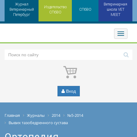
Журнал
Ветеринарная
Издательство
Ветеринарный
СПбВО
школа VET
СПбВО
Петербург
MEET
Toggler
Вход
Главная
Журналы
2014
№5-2014
Вывих тазобедренного сустава
Ортопедия