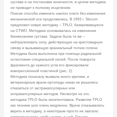
сустава и на постановке конечности, в целом методика
не приводит к полному исцелению.
Поиски способа изменить наклон плато без изменения
механической оси продолжились. В 1993 г. Slocum
предложил новую методику – TPLO, базировавшуюся
на CTWO. Методика основывалась на изменении
биомеханики сустава. Задача была та же –
нейтрализовать силу, действующую на крестовидную
связку и вызывающую краниальный толчок голени.
Методика была выполнена при помощи радиальной
остеотомии специальной пилой. После поворота
фрагмента до нужного угла его фиксировали
компрессионной пластиной (рис. 2).
Методика поначалу вызвала много критики, и
ветеринарные врачи-ортопеды никак не решались
отказаться от экстракапсулярных или
интракапсулярных методов. Несмотря на это,
методика TPLO была запатентована. Развитие TPLO
как техники шло очень медленно. Врачи отказывались
верить в методику, а некоторым просто не хватало
компетентности, чтобы судить о ней. Однако