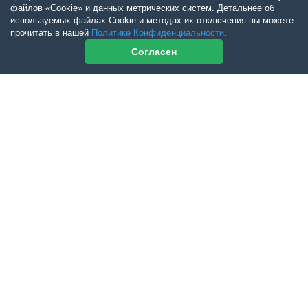
файлов «Cookie» и данных метрических систем. Детальнее об
используемых файлах Cookie и методах их отключения вы можете
прочитать в нашей
Политике Конфиденциальности
.
Согласен
Контакты журнала
По всем вопросам приобретения журнала Ветеринарный Петербург
обращайтесь:
Тел:
+7-960-272-75-98
tatyana.albul@yandex.ru
По всем вопросам приобретения книг обращайтесь:
+7 (950) 001-33-14
cdoba-tan@yandex.ru
vetpeterburg