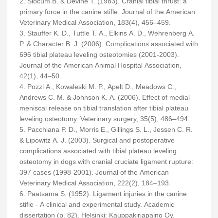
2. Slocum B. & Devine T. (1983). Cranial tibial thrust: a
primary force in the canine stifle. Journal of the American
Veterinary Medical Association, 183(4), 456–459.
3. Stauffer K. D., Tuttle T. A., Elkins A. D., Wehrenberg A.
P. & Character B. J. (2006). Complications associated with
696 tibial plateau leveling osteotomies (2001-2003).
Journal of the American Animal Hospital Association,
42(1), 44–50.
4. Pozzi A., Kowaleski M. P., Apelt D., Meadows C.,
Andrews C. M. & Johnson K. A. (2006). Effect of medial
meniscal release on tibial translation after tibial plateau
leveling osteotomy. Veterinary surgery, 35(5), 486–494.
5. Pacchiana P. D., Morris E., Gillings S. L., Jessen C. R.
& Lipowitz A. J. (2003). Surgical and postoperative
complications associated with tibial plateau leveling
osteotomy in dogs with cranial cruciate ligament rupture:
397 cases (1998-2001). Journal of the American
Veterinary Medical Association, 222(2), 184–193.
6. Paatsama S. (1952). Ligament injuries in the canine
stifle - A clinical and experimental study. Academic
dissertation (p. 82). Helsinki: Kauppakirjapaino Oy.