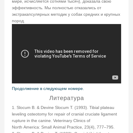
мире, исчисляется сотнями тысяч), доказала свою
эффективность. Мы полностью отказались от
экстракапсулярных методик у собак средних и крупных
пород.
Продолжение в следующем номере.
Литература
1. Slocum B. & Devine Slocum T. (1993). Tibial plateau
leveling osteotomy for repair of cranial cruciate ligament
rupture in the canine. Veterinary Clinics of
North America: Small Animal Practice, 23(4), 777–795.