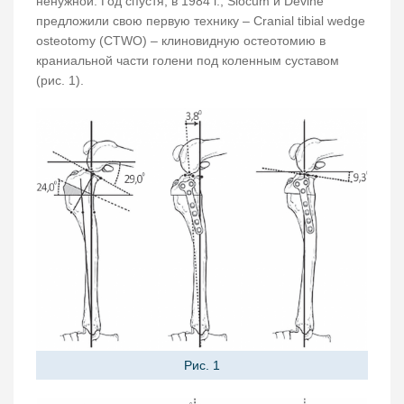
ненужной. Год спустя, в 1984 г., Slocum и Devine
предложили свою первую технику – Cranial tibial wedge
osteotomy (CTWO) – клиновидную остеотомию в
краниальной части голени под коленным суставом
(рис. 1).
Рис. 1