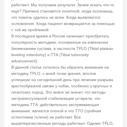
работают. Мы получаем результат. Зачем искать что-то
еще? Причина становится понятной, когда осознаешь,
что помочь удалось не всем. Когда выявляются
осложнения. Когда пациент возвращается за помощью
с той же проблемой.
В последнее время в России начинают приобретать
популярность методики, основанные на изменении
биомеханики сустава, в частности TPLO (Tibial plateau
leveling osteotomy) и TTA (Tibial tuberosity
advancement).
В данной статье хотелось бы обратить внимание на
методику TPLO, с моей точки зрения, вполне
успешную на сегодняшний день при лечении разрыва
крестообразной связки у собак, особенно у крупных и
гигантских пород. Это вовсе не значит, что методы
экстракапсулярной стабилизации устарели, что
методика ТТА, действительно заслуживающая
внимания, является плохой и что TTO (тройная
остеотомии голени) не работает. Все
вышеперечисленные методы работают. Однако TPLO,