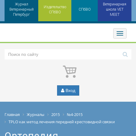
Журнал
Ветеринарная
Издательство
Ветеринарный
СПбВО
школа VET
СПбВО
Петербург
MEET
Toggler
Вход
Главная
Журналы
2015
№4-2015
TPLO как метод лечения передней крестовидной связки
Ортопедия