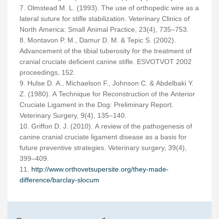
7. Olmstead M. L. (1993). The use of orthopedic wire as a
lateral suture for stifle stabilization. Veterinary Clinics of
North America: Small Animal Practice, 23(4), 735–753.
8. Montavon P. M., Damur D. M. & Tepic S. (2002).
Advancement of the tibial tuberosity for the treatment of
cranial cruciate deficient canine stifle. ESVOTVOT 2002
proceedings, 152.
9. Hulse D. A., Michaelson F., Johnson C. & Abdelbaki Y.
Z. (1980). A Technique for Reconstruction of the Anterior
Cruciate Ligament in the Dog: Preliminary Report.
Veterinary Surgery, 9(4), 135–140.
10. Griffon D. J. (2010). A review of the pathogenesis of
canine cranial cruciate ligament disease as a basis for
future preventive strategies. Veterinary surgery, 39(4),
399–409.
11.
http://www.orthovetsupersite.org/they-made-
difference/barclay-slocum