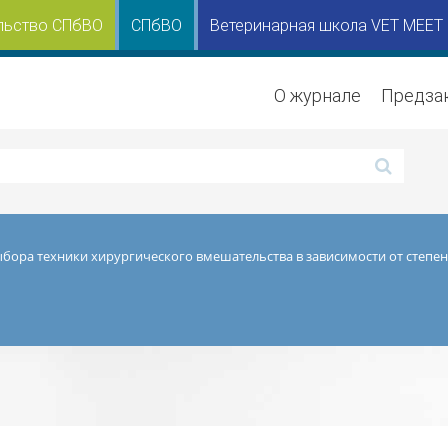
льство СПбВО
СПбВО
Ветеринарная школа VET MEET
О журнале
Предза
ыбора техники хирургического вмешательства в зависимости от степен