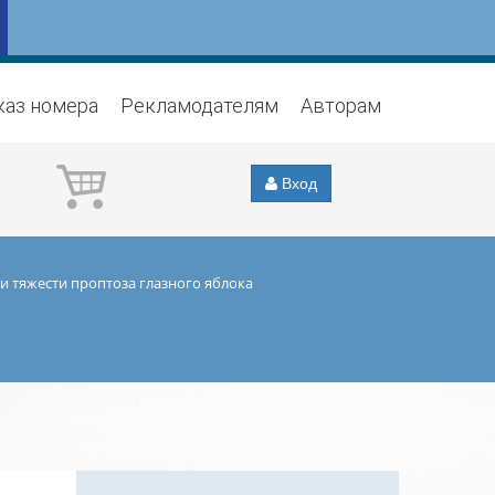
каз номера
Рекламодателям
Авторам
Вход
и тяжести проптоза глазного яблока