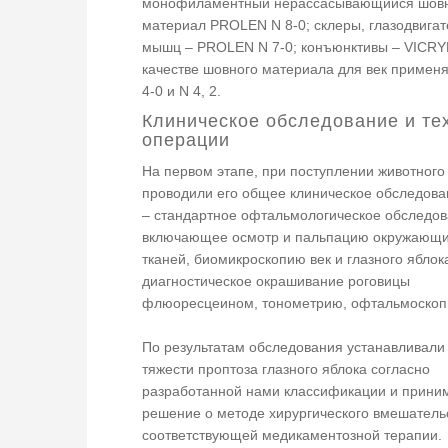
монофиламентный нерассасывающийся шов
материал PROLEN N 8-0; склеры, глазодвига
мышц – PROLEN N 7-0; конъюнктивы – VICRYL
качестве шовного материала для век примен
4-0 и N 4, 2.
Клиническое обследование и те
операции
На первом этапе, при поступлении животного 
проводили его общее клиническое обследова
– стандартное офтальмологическое обследов
включающее осмотр и пальпацию окружающи
тканей, биомикроскопию век и глазного яблок
диагностическое окрашивание роговицы
флюоресцеином, тонометрию, офтальмоскоп
По результатам обследования устанавливали
тяжести проптоза глазного яблока согласно
разработанной нами классификации и прини
решение о методе хирургического вмешатель
соответствующей медикаментозной терапии.