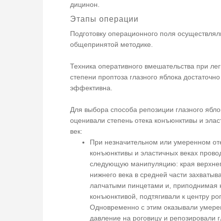
дицинон.
Этапы операции
Подготовку операционного поля осуществлял
общепринятой методике.
Техника оперативного вмешательства при лег
степени проптоза глазного яблока достаточно
эффективна.
Для выбора способа репозиции глазного ябло
оценивали степень отека конъюнктивы и элас
век:
При незначительном или умеренном от
конъюнктивы и эластичных веках прово
следующую манипуляцию: края верхнег
нижнего века в средней части захватыв
лапчатыми пинцетами и, приподнимая 
конъюнктивой, подтягивали к центру ро
Одновременно с этим оказывали умере
давление на роговицу и репозировали 