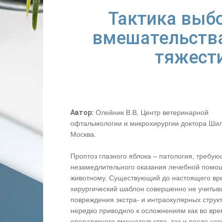
Тактика выбо
вмешательства
тяжести
Автор:
Олейник В.В, Центр ветеринарной
офтальмологии и микрохирургии доктора Шилк
Москва.
Проптоз глазного яблока – патология, требу
незамедлительного оказания лечебной помо
животному. Существующий до настоящего вр
хирургический шаблон совершенно не учитыв
повреждения экстра- и интраокулярных структ
нередко приводило к осложнениям как во вр
оперативного вмешательства, так и после нег