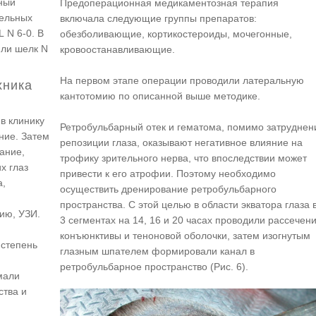
ный
Предоперационная медикаментозная терапия
тельных
включала следующие группы препаратов:
 N 6-0. В
обезболивающие, кортикостероиды, мочегонные,
яли шелк N
кровоостанавливающие.
На первом этапе операции проводили латеральную
хника
кантотомию по описанной выше методике.
в клинику
Ретробульбарный отек и гематома, помимо затруднен
ние. Затем
репозиции глаза, оказывают негативное влияние на
ание,
трофику зрительного нерва, что впоследствии может
х глаз
привести к его атрофии. Поэтому необходимо
а,
осуществить дренирование ретробульбарного
пространства. С этой целью в области экватора глаза 
ию, УЗИ.
3 сегментах на 14, 16 и 20 часах проводили рассечен
конъюнктивы и теноновой оболочки, затем изогнутым
 степень
глазным шпателем формировали канал в
ретробульбарное пространство (Рис. 6).
мали
ства и