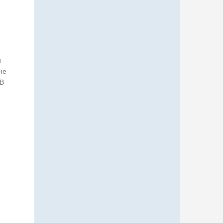
и
не
 В
и