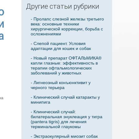
Другие статьи рубрики
о
- Пролапс слезной железы третьего
и
века: основные техники
хирургической коррекции, борьба с
а
осложнениями
- Слепой пациент. Условия
адаптации для кошек и собак
- Новый препарат ОФТАЛЬМИКА®
капли глазные: эффективность в
терапии офтальмологических
заболеваний у животных
- Лигнеозный конъюнктивит у
черного терьера
- Клинический случай катаракты у
на
минипига
- Клинический случай:
билатеральная энуклеация у тигра
(pantera tigris) для лечения
терминальной глаукомы
- Экстраокулярный миозит собак