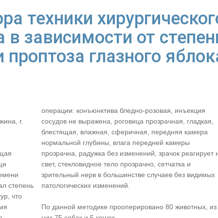
ра техники хирургическог
 в зависимости от степен
 проптоза глазного яблок
операции: конъюнктива бледно-розовая, инъекция
ина, г.
сосудов не выражена, роговица прозрачная, гладкая,
блестящая, влажная, сферичная, передняя камера
нормальной глубины, влага передней камеры
ющая
прозрачна, радужка без изменений, зрачок реагирует 
щи
свет, стекловидное тело прозрачно, сетчатка и
емени
зрительный нерв в большинстве случаев без видимых
ал степень
патологических изменений.
ур, что
емя
По данной методике прооперировано 80 животных, из
о.
них 75 собак и 5 кошек.