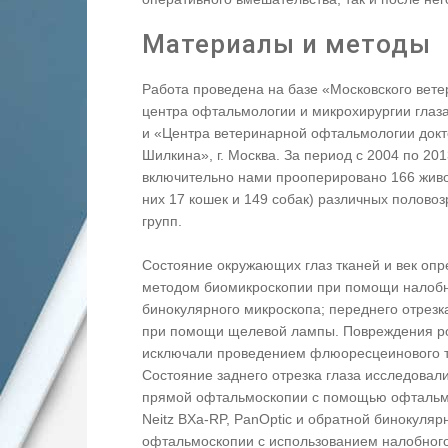
Материалы и методы
Работа проведена на базе «Московского вет
центра офтальмологии и микрохирургии глаз
и «Центра ветеринарной офтальмологии док
Шилкина», г. Москва. За период с 2004 по 201
включительно нами прооперировано 166 живо
них 17 кошек и 149 собак) различных полово
групп.
Состояние окружающих глаз тканей и век оп
методом биомикроскопии при помощи налоб
бинокулярного микроскопа; переднего отрезка
при помощи щелевой лампы. Повреждения р
исключали проведением флюоресцеинового т
Состояние заднего отрезка глаза исследовал
прямой офтальмоскопии с помощью офтальм
Neitz BXa-RP, PanOptic и обратной бинокуляр
офтальмоскопии с использованием налобног