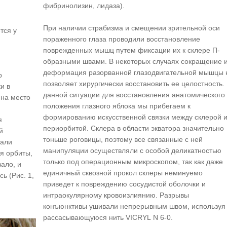
фибринолизин, лидаза).
При наличии страбизма и смещении зрительной оси
тся у
пораженного глаза проводили восстановление
поврежденных мышц путем фиксации их к склере П-
образными швами. В некоторых случаях сокращение 
деформация разорванной глазодвигательной мышцы 
р
позволяет хирургически восстановить ее целостность.
и в
данной ситуации для восстановления анатомического
 на место
положения глазного яблока мы прибегаем к
формированию искусственной связки между склерой 
я
периорбитой. Склера в области экватора значительно
й
тоньше роговицы, поэтому все связанные с ней
кали
манипуляции осуществляли с особой деликатностью
ая орбиты,
только под операционным микроскопом, так как даже
ало, и
единичный сквозной прокол склеры неминуемо
ь (Рис. 1,
приведет к повреждению сосудистой оболочки и
интраокулярному кровоизлиянию. Разрывы
конъюнктивы ушивали непрерывным швом, используя
рассасывающуюся нить VICRYL N 6-0.