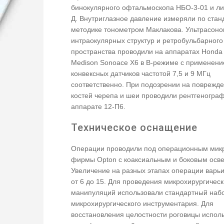
бинокулярного офтальмоскопа НБО-3-01 и ли
Д. Внутриглазное давление измеряли по стан
методике тонометром Маклакова. Ультрасон
интраокулярных структур и ретробульбарного
пространства проводили на аппаратах Honda
Medison Sonoace X6 в В-режиме с применен
конвексных датчиков частотой 7,5 и 9 МГц
соответственно. При подозрении на поврежд
костей черепа и шеи проводили рентгеногра
аппарате 12-П6.
Техническое оснащение
Операции проводили под операционным мик
фирмы Opton с коаксиальным и боковым осв
Увеличение на разных этапах операции варь
от 6 до 15. Для проведения микрохирургическ
манипуляций использовали стандартный наб
микрохирургического инструментария. Для
восстановления целостности роговицы испол