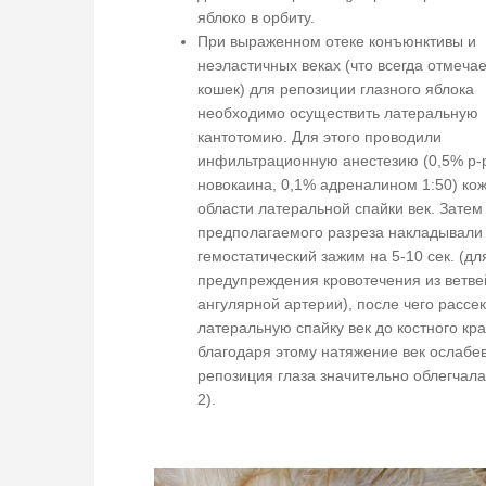
яблоко в орбиту.
При выраженном отеке конъюнктивы и
неэластичных веках (что всегда отмечае
кошек) для репозиции глазного яблока
необходимо осуществить латеральную
кантотомию. Для этого проводили
инфильтрационную анестезию (0,5% р-
новокаина, 0,1% адреналином 1:50) кож
области латеральной спайки век. Затем
предполагаемого разреза накладывали
гемостатический зажим на 5-10 сек. (дл
предупреждения кровотечения из ветве
ангулярной артерии), после чего рассе
латеральную спайку век до костного кр
благодаря этому натяжение век ослабев
репозиция глаза значительно облегчалас
2).