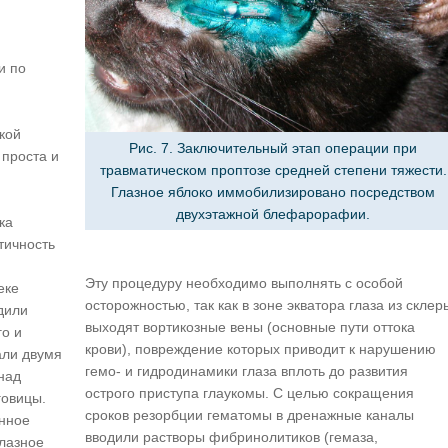
и по
кой
Рис. 7. Заключительный этап операции при
 проста и
травматическом проптозе средней степени тяжести.
Глазное яблоко иммобилизировано посредством
двухэтажной блефарорафии.
ка
тичность
Эту процедуру необходимо выполнять с особой
еке
осторожностью, так как в зоне экватора глаза из склер
дили
выходят вортикозные вены (основные пути оттока
о и
крови), повреждение которых приводит к нарушению
али двумя
гемо- и гидродинамики глаза вплоть до развития
над
острого приступа глаукомы. С целью сокращения
говицы.
сроков резорбции гематомы в дренажные каналы
нное
вводили растворы фибринолитиков (гемаза,
глазное