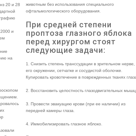
животным без использования специального
нз 20 и 28
офтальмологического оборудования.
дартной
ографию
При средней степени
проптоза глазного яблока
 2000 и
ием
перед хирургом стоят
следующие задачи:
ение
фию на
1. Снизить степень транссудации в зрительном нерве,
его окружении, сетчатке и сосудистой оболочке.
Купировать кровотечение в поврежденных тканях глаз
роскопом
2. Восстановить целостность глазодвигательных мышц
ещением.
ировалось
3. Провести эвакуацию крови (при ее наличии) из
их
передней камеры глаза.
ор
4. Иммобилизировать глазное яблоко.
ьзовали