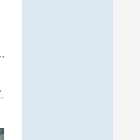
ия
в
ие