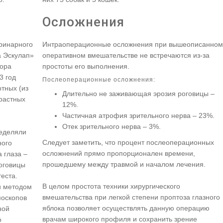
Осложнения
еринарного
Интраоперационные осложнения при вышеописанном
а Эскулап»
оперативном вмешательстве не встречаются из-за
тора
простоты его выполнения.
3 год
Послеоперационные осложнения:
тных (из
Длительно не заживающая эрозия роговицы –
зрастных
12%.
Частичная атрофия зрительного нерва – 23%.
Отек зрительного нерва – 3%.
ределяли
Следует заметить, что процент послеоперационных
ного
осложнений прямо пропорционален времени,
 глаза –
прошедшему между травмой и началом лечения.
оговицы
еста.
В целом простота техники хирургического
и методом
вмешательства при легкой степени проптоза глазного
оскопов
яблока позволяет осуществлять данную операцию
ной
врачам широкого профиля и сохранить зрение
о