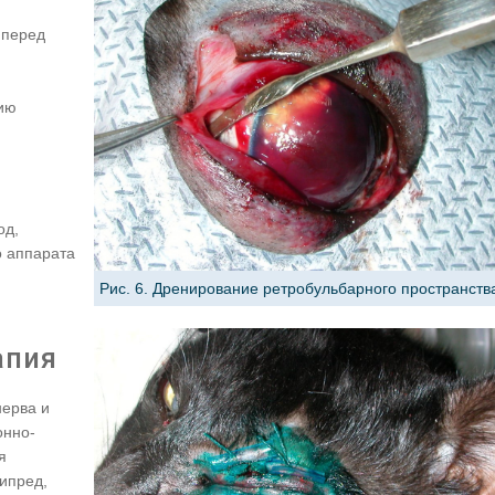
 перед
фию
од,
 аппарата
Рис. 6. Дренирование ретробульбарного пространств
апия
нерва и
онно-
я
ипред,