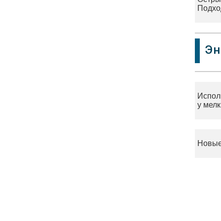
Подхо
Эн
Испол
у мел
Новые