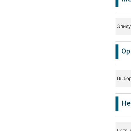
Эпиду
Ор
Выбор
Не
Остры