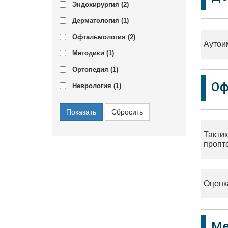
Эндохирургия (
2
)
Дерматология (
1
)
Офтальмология (
2
)
Аутои
Методики (
1
)
Ортопедия (
1
)
Оф
Неврология (
1
)
Тактик
пропто
Оценк
Ме