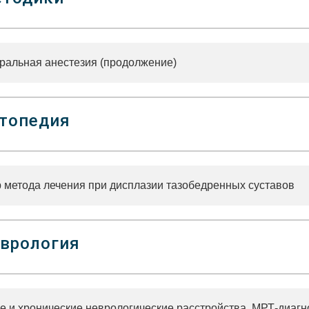
ральная анестезия (продолжение)
топедия
 метода лечения при дисплазии тазобедренных суставов
врология
е и хронические неврологические расстройства. МРТ-диагн