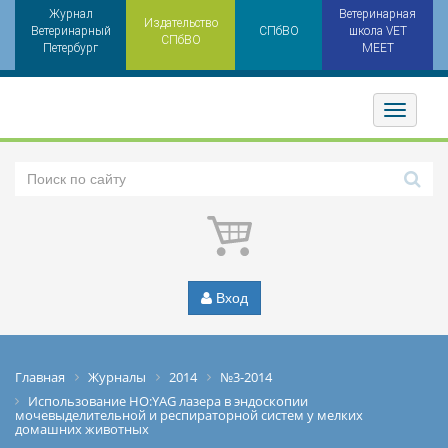
Журнал
Ветеринарная
Издательство
Ветеринарный
СПбВО
школа VET
СПбВО
Петербург
MEET
Toggler
Вход
Главная
Журналы
2014
№3-2014
Использование HO:YAG лазера в эндоскопии
мочевыделительной и респираторной систем у мелких
домашних животных