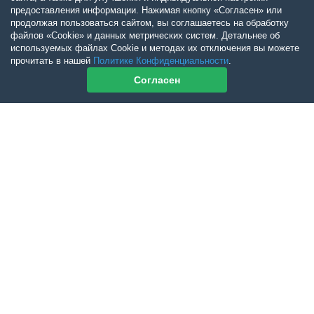
предоставления информации. Нажимая кнопку «Согласен» или
продолжая пользоваться сайтом, вы соглашаетесь на обработку
файлов «Cookie» и данных метрических систем. Детальнее об
используемых файлах Cookie и методах их отключения вы можете
прочитать в нашей
Политике Конфиденциальности
.
Согласен
Контакты журнала
По всем вопросам приобретения журнала Ветеринарный Петербург
обращайтесь:
Тел:
+7-960-272-75-98
tatyana.albul@yandex.ru
По всем вопросам приобретения книг обращайтесь:
+7 (950) 001-33-14
cdoba-tan@yandex.ru