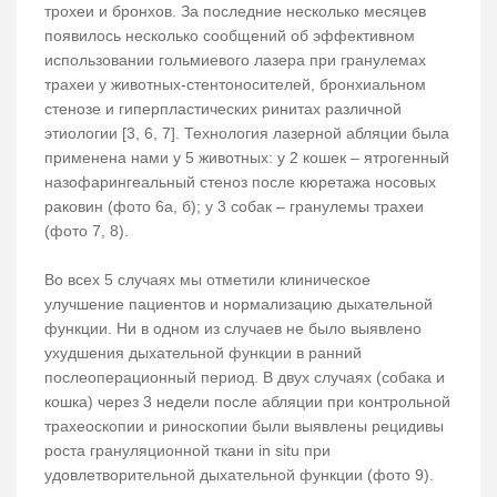
трохеи и бронхов. За последние несколько месяцев
появилось несколько сообщений об эффективном
использовании гольмиевого лазера при гранулемах
трахеи у животных-стентоносителей, бронхиальном
стенозе и гиперпластических ринитах различной
этиологии [3, 6, 7]. Технология лазерной абляции была
применена нами у 5 животных: у 2 кошек – ятрогенный
назофарингеальный стеноз после кюретажа носовых
раковин (фото 6а, б); у 3 собак – гранулемы трахеи
(фото 7, 8).
Во всех 5 случаях мы отметили клиническое
улучшение пациентов и нормализацию дыхательной
функции. Ни в одном из случаев не было выявлено
ухудшения дыхательной функции в ранний
послеоперационный период. В двух случаях (собака и
кошка) через 3 недели после абляции при контрольной
трахеоскопии и риноскопии были выявлены рецидивы
роста грануляционной ткани in situ при
удовлетворительной дыхательной функции (фото 9).