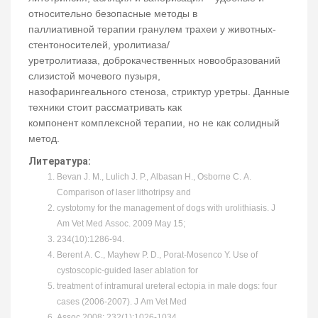
относительно безопасные методы в
паллиативной терапии гранулем трахеи у животных-
стентоносителей, уролитиаза/
уретролитиаза, доброкачественных новообразований
слизистой мочевого пузыря,
назофарингеального стеноза, стриктур уретры. Данные
техники стоит рассматривать как
компонент комплексной терапии, но не как солидный
метод.
Литература:
Bevan J. M., Lulich J. P., Albasan H., Osborne C. A.
Comparison of laser lithotripsy and
cystotomy for the management of dogs with urolithiasis. J
Am Vet Med Assoc. 2009 May 15;
234(10):1286-94.
Berent A. C., Mayhew P. D., Porat-Mosenco Y. Use of
cystoscopic-guided laser ablation for
treatment of intramural ureteral ectopia in male dogs: four
cases (2006-2007). J Am Vet Med
Assoc 2008; 232(1):1026-1034.