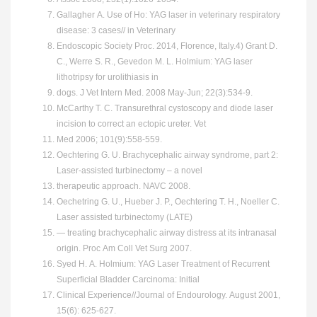
Gallagher A. Use of Ho: YAG laser in veterinary respiratory
disease: 3 cases// in Veterinary
Endoscopic Society Proc. 2014, Florence, Italy.4) Grant D.
C., Werre S. R., Gevedon M. L. Holmium: YAG laser
lithotripsy for urolithiasis in
dogs. J Vet Intern Med. 2008 May-Jun; 22(3):534-9.
McCarthy T. C. Transurethral cystoscopy and diode laser
incision to correct an ectopic ureter. Vet
Med 2006; 101(9):558-559.
Oechtering G. U. Brachycephalic airway syndrome, part 2:
Laser-assisted turbinectomy – a novel
therapeutic approach. NAVC 2008.
Oechetring G. U., Hueber J. P., Oechtering T. H., Noeller C.
Laser assisted turbinectomy (LATE)
— treating brachycephalic airway distress at its intranasal
origin. Proc Am Coll Vet Surg 2007.
Syed H. A. Holmium: YAG Laser Treatment of Recurrent
Superficial Bladder Carcinoma: Initial
Clinical Experience//Journal of Endourology. August 2001,
15(6): 625-627.