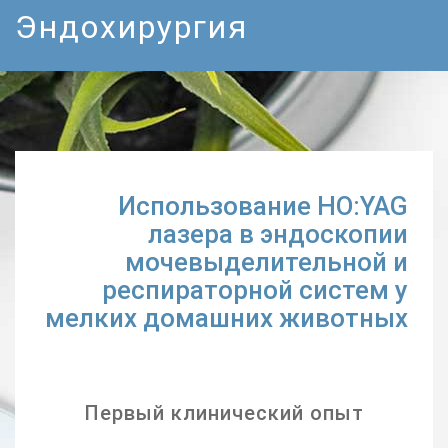
Эндохирургия
Использование HO:YAG
лазера в эндоскопии
мочевыделительной и
респираторной систем у
мелких домашних животных
Первый клинический опыт