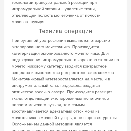
технологии трансуретральной резекции при
интрамуральной эктопии – удаление ткани,
отделяющей полость мочеточника от полости
мочевого пузыря.
Техника операции
При рутинной уретроскопии выявляется отверстие
эктопированного мочеточника. Производится
катетеризация эктопированного мочеточника. Для
подтверждения интрамурального характера эктопии по
мочеточниковому катетеру вводится контрастное
вещество и выполняется ряд рентгеновских снимков.
Мочеточниковый катетероставляется на месте, и в
инструментальный канал эндоскопа вводится
оптическое волокно лазера. Производится резекция
ткани, отделяющей эктопированный мочеточник от
полости мочевого пузыря, тем самым
восстанавливается адекватный отток мочи из
мочеточника в мочевой пузырь, а не в просвет уретры.
Осложнением данной методики является
персистирующее недержание мочи ввиду ятрогенного