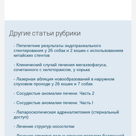
Другие статьи рубрики
- Пятилетние результаты эндотрахеального
стентирования у 26 собак и 2 кошек с использованием
китайских стентов
- Клинический случай лечения мегаэзофагуса,
сочетанного с хилотораксом, у хорька
- Лазерная абляция новообразований в наружном
слуховом проходе у 26 кошек и 7 собак
- Сосудистые аномалии печени. Часть 2
- Сосудистые аномалии печени. Часть I
- Лапароскопическая адреналэктомия (стернальный
доступ)
- Лечение структур носоглотки
- Лечение стриктур полых органов методом баллонной