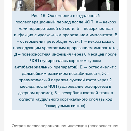
Рис. 16. Осложнения в отдаленный
послеоперационный период после ЧОП. А – некроз
кожи перипротезной области; Б – поверхностная
инфекция с чрескожным прорезанием имплантата; В
– остеомиелит, резорбция кости; Г – некроз кожи с
последующим чрескожным прорезанием имплантата;
Д – поверхностная инфекция через 6 месяцев после
ЧОП (купировалась коротким курсом
антибактериальных препаратов); Е –- остеомиелит с
дальнейшим развитием нестабильности; Ж –
травматический перелом лучевой кости через 2
месяца после ЧОП (застревание экзопротеза в
дверном проеме); З – резорбция костной ткани в
области каудального кортикального слоя (выход
блокируемых винтов).
Острая послеоперационная инфекция (поверхностная