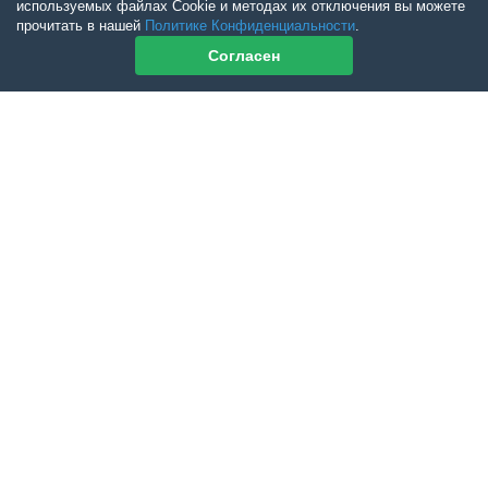
используемых файлах Cookie и методах их отключения вы можете
прочитать в нашей
Политике Конфиденциальности
.
Согласен
Контакты журнала
По всем вопросам приобретения журнала Ветеринарный Петербург
обращайтесь:
Тел:
+7-960-272-75-98
tatyana.albul@yandex.ru
По всем вопросам приобретения книг обращайтесь:
+7 (950) 001-33-14
cdoba-tan@yandex.ru
vetpeterburg