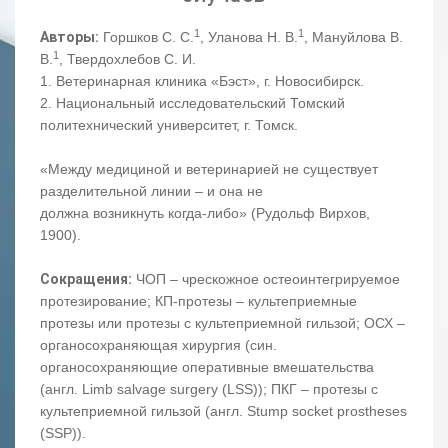
1
1
Авторы:
Горшков С. С.
, Уланова Н. В.
, Мануйлова В.
1
В.
, Твердохлебов С. И.
1. Ветеринарная клиника «Бэст», г. Новосибирск.
2. Национальный исследовательский Томский
политехнический университет, г. Томск.
«Между медициной и ветеринарией не существует
разделительной линии – и она не
должна возникнуть когда-либо» (Рудольф Вирхов,
1900).
Сокращения:
ЧОП – чрескожное остеоинтегрируемое
протезирование; КП-протезы – культеприемные
протезы или протезы с культеприемной гильзой; ОСХ –
органосохраняющая хирургия (син.
органосохраняющие оперативные вмешательства
(англ. Limb salvage surgery (LSS)); ПКГ – протезы с
культеприемной гильзой (англ. Stump socket prostheses
(SSP)).