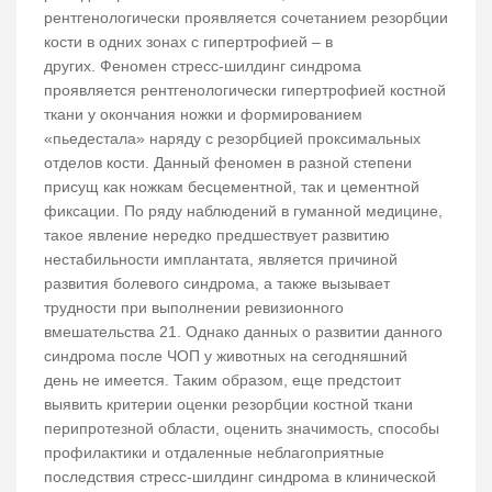
рентгенологически проявляется сочетанием резорбции
кости в одних зонах с гипертрофией – в
других. Феномен стресс-шилдинг синдрома
проявляется рентгенологически гипертрофией костной
ткани у окончания ножки и формированием
«пьедестала» наряду с резорбцией проксимальных
отделов кости. Данный феномен в разной степени
присущ как ножкам бесцементной, так и цементной
фиксации. По ряду наблюдений в гуманной медицине,
такое явление нередко предшествует развитию
нестабильности имплантата, является причиной
развития болевого синдрома, а также вызывает
трудности при выполнении ревизионного
вмешательства 21. Однако данных о развитии данного
синдрома после ЧОП у животных на сегодняшний
день не имеется. Таким образом, еще предстоит
выявить критерии оценки резорбции костной ткани
перипротезной области, оценить значимость, способы
профилактики и отдаленные неблагоприятные
последствия стресс-шилдинг синдрома в клинической