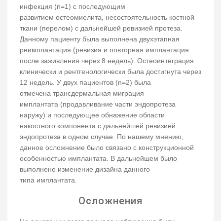
инфекция (n=1) с последующим
развитием остеомиелита, несостоятельность костной
ткани (перелом) с дальнейшей ревизией протеза.
Данному пациенту была выполнена двухэтапная
реимплантация (ревизия и повторная имплантация
после заживления через 8 недель). Остеоинтеграция
клинически и рентгенологически была достигнута через
12 недель. У двух пациентов (n=2) была
отмечена трансдермальная миграция
имплантата (продавливание части эндопротеза
наружу) и последующее обнажение области
накостного компонента с дальнейшей ревизией
эндопротеза в одном случае. По нашему мнению,
данное осложнение было связано с конструкционной
особенностью имплантата. В дальнейшем было
выполнено изменение дизайна данного
типа имплантата.
Осложнения