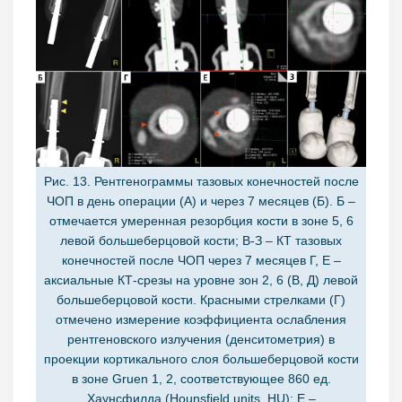
Рис. 13. Рентгенограммы тазовых конечностей после
ЧОП в день операции (А) и через 7 месяцев (Б). Б –
отмечается умеренная резорбция кости в зоне 5, 6
левой большеберцовой кости; В-З – КТ тазовых
конечностей после ЧОП через 7 месяцев Г, Е –
аксиальные КТ-срезы на уровне зон 2, 6 (В, Д) левой
большеберцовой кости. Красными стрелками (Г)
отмечено измерение коэффициента ослабления
рентгеновского излучения (денситометрия) в
проекции кортикального слоя большеберцовой кости
в зоне Gruen 1, 2, соответствующее 860 ед.
Хаунсфилда (Hounsfield units, HU); Е –