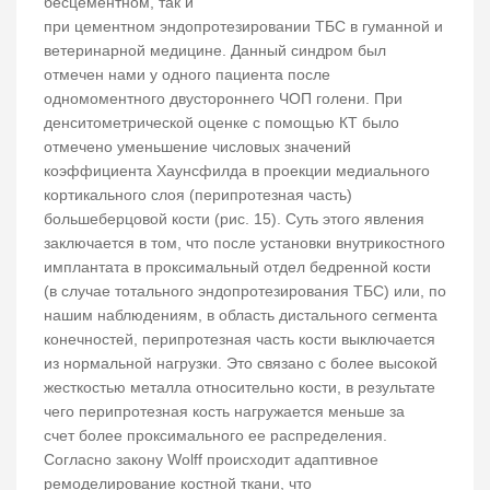
бесцементном, так и
при цементном эндопротезировании ТБС в гуманной и
ветеринарной медицине. Данный синдром был
отмечен нами у одного пациента после
одномоментного двустороннего ЧОП голени. При
денситометрической оценке с помощью КТ было
отмечено уменьшение числовых значений
коэффициента Хаунсфилда в проекции медиального
кортикального слоя (перипротезная часть)
большеберцовой кости (рис. 15). Суть этого явления
заключается в том, что после установки внутрикостного
имплантата в проксимальный отдел бедренной кости
(в случае тотального эндопротезирования ТБС) или, по
нашим наблюдениям, в область дистального сегмента
конечностей, перипротезная часть кости выключается
из нормальной нагрузки. Это связано с более высокой
жесткостью металла относительно кости, в результате
чего перипротезная кость нагружается меньше за
счет более проксимального ее распределения.
Согласно закону Wolff происходит адаптивное
ремоделирование костной ткани, что