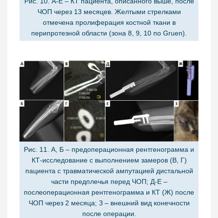
Рис. 10. А-Е – КТ пациента, описанного выше, после
ЧОП через 13 месяцев. Желтыми стрелками
отмечена пролиферация костной ткани в
перипротезной области (зона 8, 9, 10 по Gruen).
Рис. 11. А, Б – предоперационная рентгенограмма и
КТ-исследование с выполнением замеров (В, Г)
пациента с травматической ампутацией дистальной
части предплечья перед ЧОП; Д-Е –
послеоперационная рентгенограмма и КТ (Ж) после
ЧОП через 2 месяца; З – внешний вид конечности
после операции.