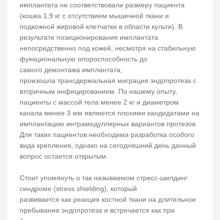
имплантата не соответствовали размеру пациента
(кошка 1,9 кг с отсутствием мышечной ткани и
подкожной жировой клетчатки в области культи). В
результате позиционирования имплантата
непосредственно под кожей, несмотря на стабильную
функциональную опороспособность до
самого демонтажа имплантата,
произошла трансдермальная миграция эндопротеза с
вторичным инфицированием. По нашему опыту,
пациенты с массой тела менее 2 кг и диаметром
канала менее 3 мм являются плохими кандидатами на
имплантацию интрамедуллярных вариантов протезов.
Для таких пациентов необходима разработка особого
вида крепления, однако на сегодняшний день данный
вопрос остается открытым.
Стоит упомянуть о так называемом стресс-шилдинг
синдроме (stress shielding), который
развивается как реакция костной ткани на длительное
пребывание эндопротеза и встречается как при