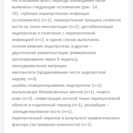
На основании всего периода наблюдения были
выявлены следующие осложнения (рис. 14,
16): глубокая перипротезная инфекция
(остеомиелит) (n=1), перипротезная трещина сегмента
кости на этапе имплантации (n=2), дестабилизация
эндопротеза в сочетании с перипротезной
инфекцией (n=2, в одном случае выполнена
полная ревизия эндопротеза, в другом –
двухэтапная реимплантация (ревизионное
протезирование через 6 недель)),
трансдермальная миграция
имплантата (продавливание части эндопротеза
наружу, n=3),
ошибка позиционирования эндопротеза (n=2),
мальпозиция блокировочных винтов (n=1), некроз
кожи (n=3), секвестрация костной ткани перипротезной
области в отдаленный период (n=1), резорбция –
ремоделирование кости (n=1),
перипротезный перелом в результате травматического
фактора (застревание конечности) (n=1).