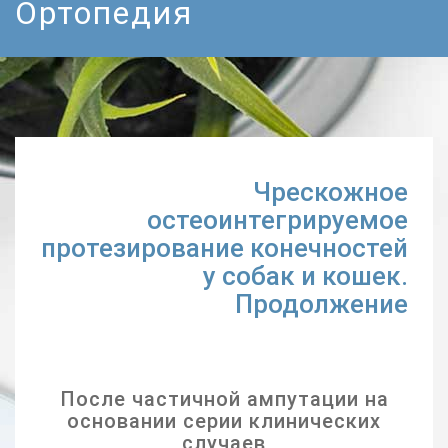
Ортопедия
Чрескожное
остеоинтегрируемое
протезирование конечностей
у собак и кошек.
Продолжение
После частичной ампутации на
основании серии клинических
случаев