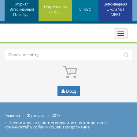
Журнал
Ветеринарная
Издательство
Ветеринарный
СПбВО
школа VET
СПбВО
Петербург
MEET
Toggler
Вход
Главная
Журналы
2017
Чрескожное остеоинтегрируемое протезирование
конечностей у собак и кошек. Продолжение