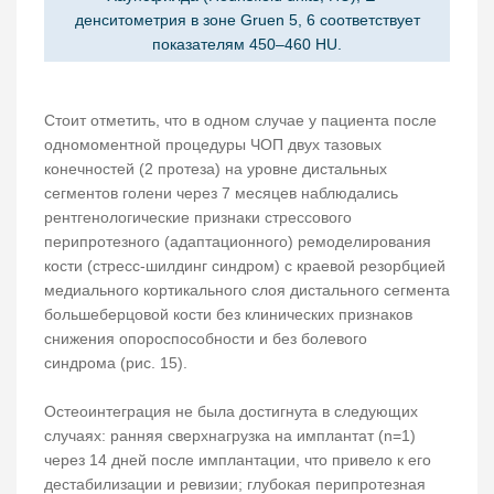
денситометрия в зоне Gruen 5, 6 соответствует
показателям 450–460 HU.
Стоит отметить, что в одном случае у пациента после
одномоментной процедуры ЧОП двух тазовых
конечностей (2 протеза) на уровне дистальных
сегментов голени через 7 месяцев наблюдались
рентгенологические признаки стрессового
перипротезного (адаптационного) ремоделирования
кости (стресс-шилдинг синдром) с краевой резорбцией
медиального кортикального слоя дистального сегмента
большеберцовой кости без клинических признаков
снижения опороспособности и без болевого
синдрома (рис. 15).
Остеоинтеграция не была достигнута в следующих
случаях: ранняя сверхнагрузка на имплантат (n=1)
через 14 дней после имплантации, что привело к его
дестабилизации и ревизии; глубокая перипротезная