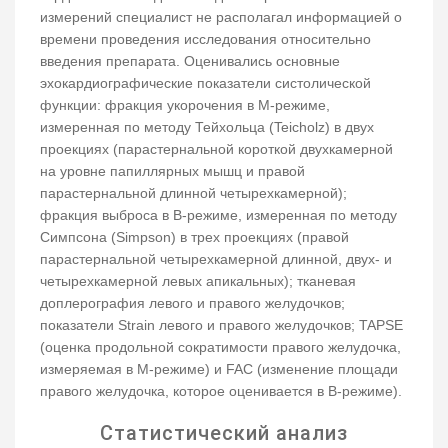
измерений специалист не располагал информацией о
времени проведения исследования относительно
введения препарата. Оценивались основные
эхокардиографические показатели систолической
функции: фракция укорочения в М-режиме,
измеренная по методу Тейхольца (Teicholz) в двух
проекциях (парастернальной короткой двухкамерной
на уровне папиллярных мышц и правой
парастернальной длинной четырехкамерной);
фракция выброса в В-режиме, измеренная по методу
Симпсона (Simpson) в трех проекциях (правой
парастернальной четырехкамерной длинной, двух- и
четырехкамерной левых апикальных); тканевая
доплерография левого и правого желудочков;
показатели Strain левого и правого желудочков; TAPSE
(оценка продольной сократимости правого желудочка,
измеряемая в М-режиме) и FAC (изменение площади
правого желудочка, которое оценивается в В-режиме).
Статистический анализ