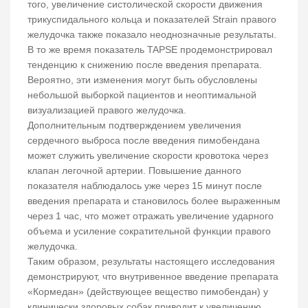
того, увеличение систолической скорости движения
трикуспидального кольца и показателей Strain правого
желудочка также показало неоднозначные результаты.
В то же время показатель TAPSE продемонстрировал
тенденцию к снижению после введения препарата.
Вероятно, эти изменения могут быть обусловлены
небольшой выборкой пациентов и неоптимальной
визуализацией правого желудочка.
Дополнительным подтверждением увеличения
сердечного выброса после введения пимобендана
может служить увеличение скорости кровотока через
клапан легочной артерии. Повышение данного
показателя наблюдалось уже через 15 минут после
введения препарата и становилось более выраженным
через 1 час, что может отражать увеличение ударного
объема и усиление сократительной функции правого
желудочка.
Таким образом, результаты настоящего исследования
демонстрируют, что внутривенное введение препарата
«Кормедан» (действующее вещество пимобендан) у
клинически здоровых собак приводит к увеличению