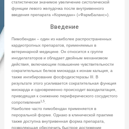
статистически значимое увеличение систолической
функции левого желудочка после внутривенного
введения препарата «Кормедан» («ФармБаланс»).
Введение
Пимобендан – один из наиболее распространенных
кардиотропных препаратов, применяемых в
ветеринарной медицине. Он относится к группе
инодилататоров и обладает двойным механизмом
действия, включающим повышение чувствительности
сократительных белков миокарда к ионам кальция, а
также ингибирование фосфодиэстеразы III. В
результате этого усиливается сократительная функция
миокарда и одновременно происходит вазодилатация,
приводящая к снижению периферического сосудистого
1,5
сопротивления
.
Наиболее часто пимобендан применяется в
пероральной форме. Однако в клинической практике
также доступна внутривенная форма препарата,
позволяющая обеспечить быстрое достижение