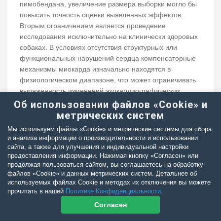
пимобендана, увеличение размера выборки могло бы
повысить точность оценки выявленных эффектов.
Вторым ограничением является проведение
исследования исключительно на клинически здоровых
собаках. В условиях отсутствия структурных или
функциональных нарушений сердца компенсаторные
механизмы миокарда изначально находятся в
физиологическом диапазоне, что может ограничивать
выраженность изменений эхокардиографических
параметров после фармакологического воздействия.
Об использовании файлов «Cookie» и
Соответственно, полученные результаты не могут
метрических систем
напрямую экстраполироваться на пациентов с
Мы используем файлы «Cookie» и метрические системы для сбора
сердечной патологией, у которых гемодинамическая
и анализа информации о производительности и использовании
реакция на пимобендан может отличаться.
сайта, а также для улучшения и индивидуальной настройки
предоставления информации. Нажимая кнопку «Согласен» или
Дополнительным ограничением является
продолжая пользоваться сайтом, вы соглашаетесь на обработку
относительно короткий период наблюдения после
файлов «Cookie» и данных метрических систем. Детальнее об
введения препарата. В данном исследовании оценка
используемых файлах Cookie и методах их отключения вы можете
эхокардиографических параметров проводилась через
прочитать в нашей
Политике Конфиденциальности
.
15 минут и через 1 час после внутривенного введения
Согласен
пимобендана. Более длительное наблюдение могло