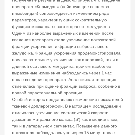
Полученные результаты демонстрируют, что введение
препарата «Кормедан» (действующее вещество
пимобендан) сопровождается изменением ряда
параметров, характеризующих сократительную
функцию миокарда левого и правого желудочков.
Одним из наиболее выраженных изменений после
введения препарата стало увеличение показателей
фракции укорочения и фракции выброса левого
желудочка. Фракция укорочения продемонстрировала
последовательное увеличение как в короткой, так и в
длинной оси левого желудочка, причем наиболее
выраженные изменения наблюдались через 1 час
после введения препарата. Аналогичная тенденция
отмечалась при оценке фракции выброса, особенно в
правой парастернальной проекции.
Особый интерес представляют изменения показателей
тканевой доплерографии. В настоящем исследовании
отмечалось увеличение систолической скорости
движения митрального кольца (S’) как в медиальном,
так и в латеральном сегментах. Повышение данного
показателя наблюдалось уже через 15 минут после