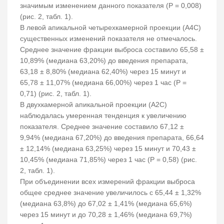
значимым изменением данного показателя (Р = 0,008)
(рис. 2, табл. 1).
В левой апикальной четырехкамерной проекции (A4C)
существенных изменений показателя не отмечалось.
Среднее значение фракции выброса составило 65,58 ±
10,89% (медиана 63,20%) до введения препарата,
63,18 ± 8,80% (медиана 62,40%) через 15 минут и
65,78 ± 11,07% (медиана 66,00%) через 1 час (Р =
0,71) (рис. 2, табл. 1).
В двухкамерной апикальной проекции (A2C)
наблюдалась умеренная тенденция к увеличению
показателя. Среднее значение составило 67,12 ±
9,94% (медиана 67,20%) до введения препарата, 66,64
± 12,14% (медиана 63,25%) через 15 минут и 70,43 ±
10,45% (медиана 71,85%) через 1 час (Р = 0,58) (рис.
2, табл. 1).
При объединении всех измерений фракции выброса
общее среднее значение увеличилось с 65,44 ± 1,32%
(медиана 63,8%) до 67,02 ± 1,41% (медиана 65,6%)
через 15 минут и до 70,28 ± 1,46% (медиана 69,7%)