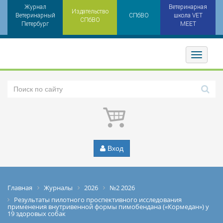
Журнал
Ветеринарная
Издательство
Ветеринарный
СПбВО
школа VET
СПбВО
Петербург
MEET
Toggler
Вход
Главная
Журналы
2026
№2 2026
Результаты пилотного проспективного исследования
применения внутривенной формы пимобендана («Кормедан») у
19 здоровых собак