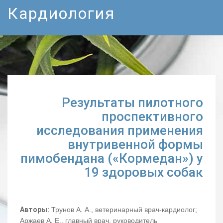
Кардиология
Результаты пилотного
проспективного
исследования применения
внутривенной формы
пимобендана («Кормедан») у
19 здоровых собак
Авторы:
Трунов А. А., ветеринарный врач-кардиолог;
Аржаев А. Е., главный врач, руководитель