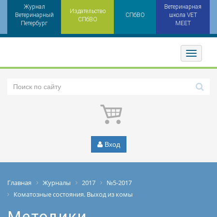
Журнал
Ветеринарная
Издательство
Ветеринарный
СПбВО
школа VET
СПбВО
Петербург
MEET
Toggler
Вход
Главная
Журналы
2017
№5-2017
Коматозные состояния. Выход из комы
Методики