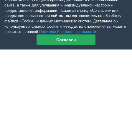
сайта, а также для улучшения и индивидуальной настройки
предоставления информации. Нажимая кнопку «Согласен» или
продолжая пользоваться сайтом, вы соглашаетесь на обработку
файлов «Cookie» и данных метрических систем. Детальнее об
используемых файлах Cookie и методах их отключения вы можете
прочитать в нашей
Политике Конфиденциальности
.
Согласен
Контакты журнала
По всем вопросам приобретения журнала Ветеринарный Петербург
обращайтесь:
Тел:
+7-960-272-75-98
tatyana.albul@yandex.ru
По всем вопросам приобретения книг обращайтесь:
+7 (950) 001-33-14
cdoba-tan@yandex.ru