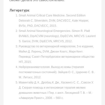
сможет делать это самостоятельно.
Литература:
Small Animal Critical Care Medicine. Second Edition
Deborah C. Silverstein, DVM, DACVECC, Kate Hopper,
BVSc, PhD, DACVECC, 2015.
Small Animal Neurological Emergencies. Simon R. Platt
BVM&S, DipACVIM (neurology), DipECVN, MRCVS. Laurent
S. Garosi, DVM, DipECVN, MRCVS, 2012.
Руководство по ветеринарной неврологии, 5-е издание,
Майкл Д. Лоренц, DVM, Джоан Коатс, Марк Кент.
Перевод: Санкт-Петербургское ветеринарное общество
НП, 2015.
Нейрореаниматология. Выход из комы (терапия
посткоматозных состояний). Зайцев О. С., Царенко С. В..
М.: Литасс, 2012.
Макинтайр Д. К., Дробац К. Дж., Хаскингз С. С., Саксон У.
Д. Скорая помощь и интенсивная терапия мелких
домашних животных / Пер. с англ. Лисициной Т. В. – М.:
«Аквариум-Принт», 2008. – 560 с.