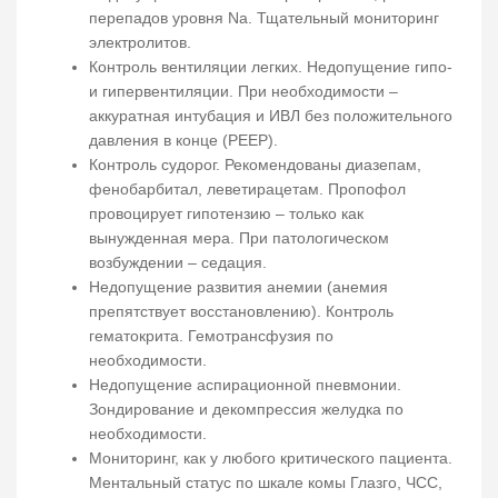
перепадов уровня Na. Тщательный мониторинг
электролитов.
Контроль вентиляции легких. Недопущение гипо-
и гипервентиляции. При необходимости –
аккуратная интубация и ИВЛ без положительного
давления в конце (PEEP).
Контроль судорог. Рекомендованы диазепам,
фенобарбитал, леветирацетам. Пропофол
провоцирует гипотензию – только как
вынужденная мера. При патологическом
возбуждении – седация.
Недопущение развития анемии (анемия
препятствует восстановлению). Контроль
гематокрита. Гемотрансфузия по
необходимости.
Недопущение аспирационной пневмонии.
Зондирование и декомпрессия желудка по
необходимости.
Мониторинг, как у любого критического пациента.
Ментальный статус по шкале комы Глазго, ЧСС,