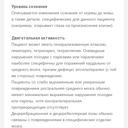
Уровень сознания
Описываются изменения сознания от нормы до комы,
а также детали, специфические для данного пациента
(например, открывает глаза на произнесение клички).
Двигательная активность
Пациент может иметь генерализованную атаксию,
гемипарез, тетрапарез, тетраплегию. Очевидные
нарушения походки с парезами или параличами
наиболее специфичны для поражений каудально от
среднего мозга, причем дефицит ипсилатерален (с той
же стороны) повреждению.
Пациенты со слабо выраженным или умеренным
повреждением ростральнее среднего мозга обычно
имеют минимально выраженные нарушения походки
или парезы, хотя контралатеральная
проприорецепция отсутствует.
Децеребрационная и децеребеллярная позы обычно
связаны с повреждениями в специфических отделах
мозга.