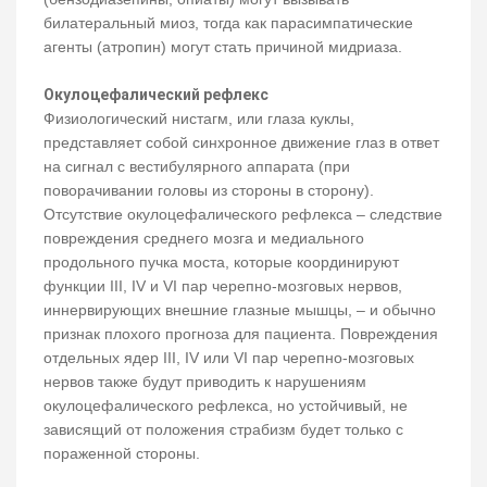
билатеральный миоз, тогда как парасимпатические
агенты (атропин) могут стать причиной мидриаза.
Окулоцефалический рефлекс
Физиологический нистагм, или глаза куклы,
представляет собой синхронное движение глаз в ответ
на сигнал с вестибулярного аппарата (при
поворачивании головы из стороны в сторону).
Отсутствие окулоцефалического рефлекса – следствие
повреждения среднего мозга и медиального
продольного пучка моста, которые координируют
функции III, IV и VI пар черепно-мозговых нервов,
иннервирующих внешние глазные мышцы, – и обычно
признак плохого прогноза для пациента. Повреждения
отдельных ядер III, IV или VI пар черепно-мозговых
нервов также будут приводить к нарушениям
окулоцефалического рефлекса, но устойчивый, не
зависящий от положения страбизм будет только с
пораженной стороны.