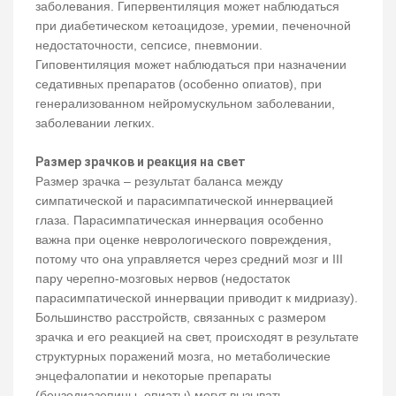
заболевания. Гипервентиляция может наблюдаться
при диабетическом кетоацидозе, уремии, печеночной
недостаточности, сепсисе, пневмонии.
Гиповентиляция может наблюдаться при назначении
седативных препаратов (особенно опиатов), при
генерализованном нейромускульном заболевании,
заболевании легких.
Размер зрачков и реакция на свет
Размер зрачка – результат баланса между
симпатической и парасимпатической иннервацией
глаза. Парасимпатическая иннервация особенно
важна при оценке неврологического повреждения,
потому что она управляется через средний мозг и III
пару черепно-мозговых нервов (недостаток
парасимпатической иннервации приводит к мидриазу).
Большинство расстройств, связанных с размером
зрачка и его реакцией на свет, происходят в результате
структурных поражений мозга, но метаболические
энцефалопатии и некоторые препараты
(бензодиазепины, опиаты) могут вызывать