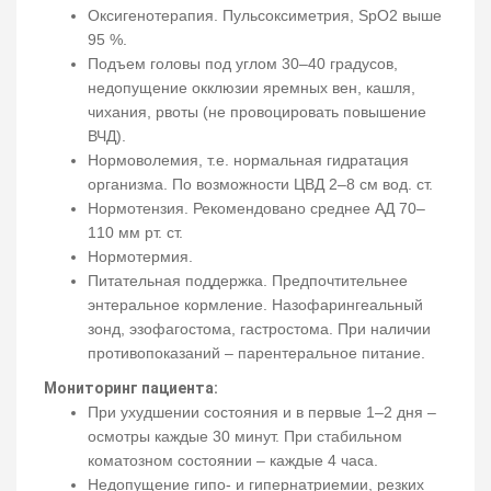
Оксигенотерапия. Пульсоксиметрия, SpO2 выше
95 %.
Подъем головы под углом 30–40 градусов,
недопущение окклюзии яремных вен, кашля,
чихания, рвоты (не провоцировать повышение
ВЧД).
Нормоволемия, т.е. нормальная гидратация
организма. По возможности ЦВД 2–8 см вод. ст.
Нормотензия. Рекомендовано среднее АД 70–
110 мм рт. ст.
Нормотермия.
Питательная поддержка. Предпочтительнее
энтеральное кормление. Назофарингеальный
зонд, эзофагостома, гастростома. При наличии
противопоказаний – парентеральное питание.
Мониторинг пациента:
При ухудшении состояния и в первые 1–2 дня –
осмотры каждые 30 минут. При стабильном
коматозном состоянии – каждые 4 часа.
Недопущение гипо- и гипернатриемии, резких