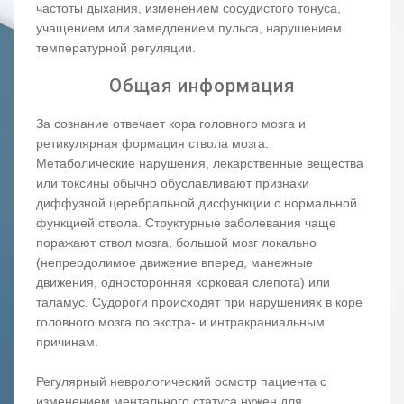
частоты дыхания, изменением сосудистого тонуса,
учащением или замедлением пульса, нарушением
температурной регуляции.
Общая информация
За сознание отвечает кора головного мозга и
ретикулярная формация ствола мозга.
Метаболические нарушения, лекарственные вещества
или токсины обычно обуславливают признаки
диффузной церебральной дисфункции с нормальной
функцией ствола. Структурные заболевания чаще
поражают ствол мозга, большой мозг локально
(непреодолимое движение вперед, манежные
движения, односторонняя корковая слепота) или
таламус. Судороги происходят при нарушениях в коре
головного мозга по экстра- и интракраниальным
причинам.
Регулярный неврологический осмотр пациента с
изменением ментального статуса нужен для