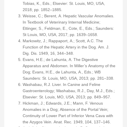
Tobias, K., Eds.; Elsevier: St. Louis, MO, USA,
2018; pp. 1852–1885.
Weisse, C.; Berent, A. Hepatic Vascular Anomalies.
In Textbook of Veterinary Internal Medicine;
Ettinger, S., Feldman, E., Cote, E., Eds.; Saunders:
St Louis, MO, USA, 2017; pp. 1639–1658.
Markowitz, J.; Rappaport, A.; Scott, A.C. The
Function of the Hepatic Artery in the Dog. Am. J.
Dig. Dis. 1949, 16, 344–348.
Evans, H.E.; de Lahunta, A. The Digestive
Apparatus and Abdomen. In Miller’s Anatomy of the
Dog; Evans, H.E., de Lahunta, A., Eds.; WB
Saunders: St. Louis, MO, USA, 2013; pp. 281–338.
Washabau, R.J. Liver. In Canine and Feline
Gastroenterology; Washabau, R.J., Day, M.J., Eds.;
Elsevier: St. Louis, MO, USA, 2013; pp. 849–957.
Hickman, J.; Edwards, J.E.; Mann, F. Venous
Anomalies in a Dog; Absence of the Portal Vein;
Continuity of Lower Part of Inferior Vena Cava with
the Azygos Vein. Anat. Rec. 1949, 104, 137–146.