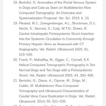
Bertolini, G. Anomalies of the Portal Venous System
in Dogs and Cats as Seen on Multidetector-Row
Computed Tomography: An Overview and
Systematization Proposal. Vet. Sci. 2019, 6, 10.
Plested, M.J.; Zwingenberger, A.L.; Brockman, D.J.;
Hecht, S.; Secrest, S.; Culp, W.T.N.; Drees, R.
Canine Intrahepatic Portosystemic Shunt Insertion
into the Systemic Circulation Is Commonly through
Primary Hepatic Veins as Assessed with CT
Angiography. Vet. Radiol. Ultrasound 2020, 61,
519–530.
Frank, P.; Mahaffey, M.; Egger, C.; Cornell, K.K.
Helical Computed Tomographic Portography in Ten
Normal Dogs and Ten Dogs with a Portosystemic
Shunt. Vet. Radiol. Ultrasound 2003, 44, 392–400.
Bertolini, G.; Diana, A.; Cipone, M.; Drigo, M.;
Caldin, M. Multidetector Row Computed
Tomography and Ultrasound Characteristics of
Caudal Vena Cava Duplication in Dogs. Vet. Radiol.
Ultrasound 2014, 55, 521–530.