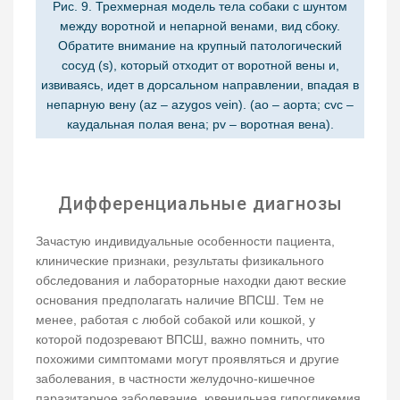
Рис. 9. Трехмерная модель тела собаки с шунтом
между воротной и непарной венами, вид сбоку.
Обратите внимание на крупный патологический
сосуд (s), который отходит от воротной вены и,
извиваясь, идет в дорсальном направлении, впадая в
непарную вену (az – azygos vein). (ao – аорта; cvc –
каудальная полая вена; pv – воротная вена).
Дифференциальные диагнозы
Зачастую индивидуальные особенности пациента,
клинические признаки, результаты физикального
обследования и лабораторные находки дают веские
основания предполагать наличие ВПСШ. Тем не
менее, работая с любой собакой или кошкой, у
которой подозревают ВПСШ, важно помнить, что
похожими симптомами могут проявляться и другие
заболевания, в частности желудочно-кишечное
паразитарное заболевание, ювенильная гипогликемия