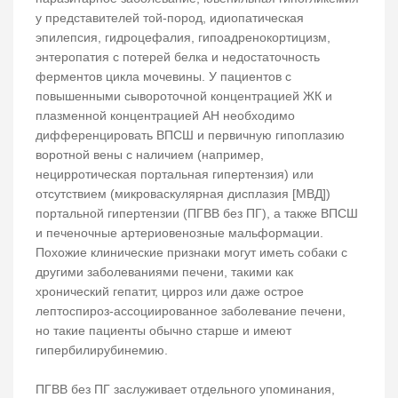
у представителей той-пород, идиопатическая
эпилепсия, гидроцефалия, гипоадренокортицизм,
энтеропатия с потерей белка и недостаточность
ферментов цикла мочевины. У пациентов с
повышенными сывороточной концентрацией ЖК и
плазменной концентрацией АН необходимо
дифференцировать ВПСШ и первичную гипоплазию
воротной вены с наличием (например,
нецирротическая портальная гипертензия) или
отсутствием (микроваскулярная дисплазия [МВД])
портальной гипертензии (ПГВВ без ПГ), а также ВПСШ
и печеночные артериовенозные мальформации.
Похожие клинические признаки могут иметь собаки с
другими заболеваниями печени, такими как
хронический гепатит, цирроз или даже острое
лептоспироз-ассоциированное заболевание печени,
но такие пациенты обычно старше и имеют
гипербилирубинемию.
ПГВВ без ПГ заслуживает отдельного упоминания,