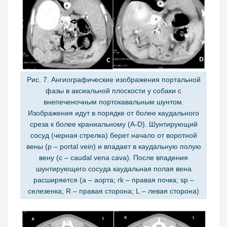
Рис. 7. Ангиографические изображения портальной
фазы в аксиальной плоскости у собаки с
внепеченочным портокавальным шунтом.
Изображения идут в порядке от более каудального
среза к более краниальному (A-D). Шунтирующий
сосуд (черная стрелка) берет начало от воротной
вены (p – portal vein) и впадает в каудальную полую
вену (c – caudal vena cava). После впадения
шунтирующего сосуда каудальная полая вена
расширяется (a – аорта; rk – правая почка; sp –
селезенка; R – правая сторона; L – левая сторона)