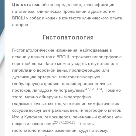
Цель статьи:
обзор определения, классификации,
патогенеза, клинических проявлений и диагностики
ВПСШ у собак и кошек в контексте клинического опыта
авторов.
Гистопатология
Гистопатологические изменения, наблюдаемые в
печени у пациентов с ВПСШ, отражают гипоперфузию
воротной вены. Часто можно увидеть отсутствие или
гипоплазию воротной вены, пролиферацию или
дупликацию артериол, гепатоцеллюлярную
(лобулярную) атрофию, пролиферацию желчных
47,120-124
протоков, липидоз и липогранулемы
. Помимо
этого, можно обнаружить гипертрофию
гладкомышечных клеток, увеличение лимфатических
сосудов вокруг центральных вен, гипертрофию клеток
Ито и Купфера, гемосидероз, печеночный фиброз или
23,57,120-123
некроз и воспаление
. Тяжесть
гистопатологических изменений, судя по всему,