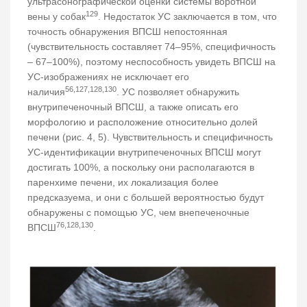
ультрасонографической оценки системы воротной
129
вены у собак
. Недостаток УС заключается в том, что
точность обнаружения ВПСШ непостоянная
(чувствительность составляет 74–95%, специфичность
– 67–100%), поэтому неспособность увидеть ВПСШ на
УС-изображениях не исключает его
56,127,128,130
наличия
. УС позволяет обнаружить
внутрипеченочный ВПСШ, а также описать его
морфологию и расположение относительно долей
печени (рис. 4, 5). Чувствительность и специфичность
УС-идентификации внутрипеченочных ВПСШ могут
достигать 100%, а поскольку они располагаются в
паренхиме печени, их локализация более
предсказуема, и они с большей вероятностью будут
обнаружены с помощью УС, чем внепеченочные
76,128,130
ВПСШ
.