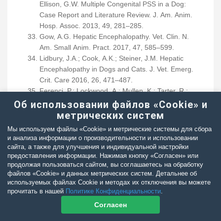
Ellison, G.W. Multiple Congenital PSS in a Dog:
Case Report and Literature Review. J. Am. Anim.
Hosp. Assoc. 2013, 49, 281–285.
Gow, A.G. Hepatic Encephalopathy. Vet. Clin. N.
Am. Small Anim. Pract. 2017, 47, 585–599.
Lidbury, J.A.; Cook, A.K.; Steiner, J.M. Hepatic
Encephalopathy in Dogs and Cats. J. Vet. Emerg.
Crit. Care 2016, 26, 471–487.
Ferenci, P.; Lockwood, A.; Mullen, K.; Tarter, R.;
Weissenborn, K.; Blei, A.T. Hepatic Encephalopathy
Об использовании файлов «Cookie» и
—Definition, Nomenclature, Diagnosis, and
метрических систем
Quantification: Final Report of the Working Party at
Мы используем файлы «Cookie» и метрические системы для сбора
the 11th World Congresses of Gastroenterology,
и анализа информации о производительности и использовании
Vienna, 1998. Hepatology 2002, 35, 716–721.
сайта, а также для улучшения и индивидуальной настройки
предоставления информации. Нажимая кнопку «Согласен» или
Szatmári, V.; Rothuizen, J.; van den Ingh, T.S.G.M.;
продолжая пользоваться сайтом, вы соглашаетесь на обработку
van Sluijs, F.J.; Voorhout, G. Ultrasonographic
файлов «Cookie» и данных метрических систем. Детальнее об
Findings in Dogs with Hyperammonemia: 90 Cases
используемых файлах Cookie и методах их отключения вы можете
(2000–2002). J. Am. Vet. Med. Assoc. 2004, 224,
прочитать в нашей
Политике Конфиденциальности
.
717–727.
Согласен
Proot, S.; Biourge, V.; Teske, E.; Rothuizen, J. Soy