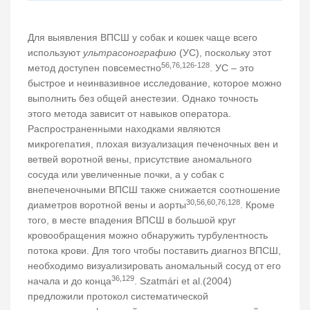
Для выявления ВПСШ у собак и кошек чаще всего
используют
ультрасонографию
(УС), поскольку этот
56,76,126-128
метод доступен повсеместно
. УС – это
быстрое и неинвазивное исследование, которое можно
выполнить без общей анестезии. Однако точность
этого метода зависит от навыков оператора.
Распространенными находками являются
микрогепатия, плохая визуализация печеночных вен и
ветвей воротной вены, присутствие аномального
сосуда или увеличенные почки, а у собак с
внепеченочными ВПСШ также снижается соотношение
30,56,60,76,128
диаметров воротной вены и аорты
. Кроме
того, в месте впадения ВПСШ в большой круг
кровообращения можно обнаружить турбулентность
потока крови. Для того чтобы поставить диагноз ВПСШ,
необходимо визуализировать аномальный сосуд от его
36,129
начала и до конца
. Szatmári et al.(2004)
предложили протокол систематической