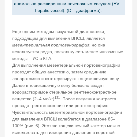
аномально расширенным печеночным сосудом (HV –
hepatic vessel). (D – диафрагма).
Еще одним методом визуальной диагностики,
подходящим для выявления ВПСШ, является
мезентериальная портовенография
, но она
используется редко, поскольку есть менее инвазивные
методы – УС и КТА.
Для выполнения мезентериальной портовенографии
проводят общую анестезию, затем срединную
лапаротомию и катетеризируют тощекишечную вену.
Далее в тощекишечную вену болюсно вводят
водорастворимое стерильное рентгеноконтрастное
131
вещество (2–4 мл/кг)
. После введения контраста
проводят рентгеноскопию или рентгенографию.
Чувствительность мезентериальной портовенографии
для выявления ВПСШ колеблется в диапазоне 85–
100% (рис. 6). Этот же тощекишечный катетер можно
использовать для измерения давления в воротной