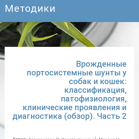
Методики
Врожденные
портосистемные шунты у
собак и кошек:
классификация,
патофизиология,
клинические проявления и
диагностика (обзор). Часть 2
1