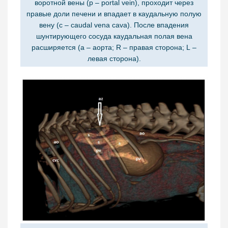
воротной вены (p – portal vein), проходит через
правые доли печени и впадает в каудальную полую
вену (c – caudal vena cava). После впадения
шунтирующего сосуда каудальная полая вена
расширяется (a – аорта; R – правая сторона; L –
левая сторона).