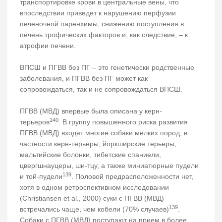
транспортировке крови в центральные вены, что
впоследствии приведет к нарушению перфузии
печеночной паренхимы, снижению поступления в
печень трофических факторов и, как следствие, – к
атрофии печени.
ВПСШ и ПГВВ без ПГ – это генетически родственные
заболевания, и ПГВВ без ПГ может как
сопровождаться, так и не сопровождаться ВПСШ.
ПГВВ (МВД) впервые была описана у керн-
140
терьеров
. В группу повышенного риска развития
ПГВВ (МВД) входят многие собаки мелких пород, в
частности керн-терьеры, йоркширские терьеры,
мальтийские болонки, тибетские спаниели,
цвергшнауцеры, ши-тцу, а также миниатюрные пудели
139
и той-пудели
. Половой предрасположенности нет,
хотя в одном ретроспективном исследовании
(Christiansen et al., 2000) суки с ПГВВ (МВД)
139
встречались чаще, чем кобели (70% случаев)
.
Собаки с ПГВВ (МВД) поступают на прием в более