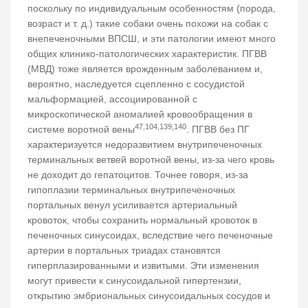
поскольку по индивидуальным особенностям (порода,
возраст и т. д.) такие собаки очень похожи на собак с
внепеченочными ВПСШ, и эти патологии имеют много
общих клинико-патологических характеристик. ПГВВ
(МВД) тоже является врожденным заболеванием и,
вероятно, наследуется сцепленно с сосудистой
мальформацией, ассоциированной с
микроскопической аномалией кровообращения в
47,104,139,140
системе воротной вены
. ПГВВ без ПГ
характеризуется недоразвитием внутрипеченочных
терминальных ветвей воротной вены, из-за чего кровь
не доходит до гепатоцитов. Точнее говоря, из-за
гипоплазии терминальных внутрипеченочных
портальных венул усиливается артериальный
кровоток, чтобы сохранить нормальный кровоток в
печеночных синусоидах, вследствие чего печеночные
артерии в портальных триадах становятся
гиперплазированными и извитыми. Эти изменения
могут привести к синусоидальной гипертензии,
открытию эмбриональных синусоидальных сосудов и