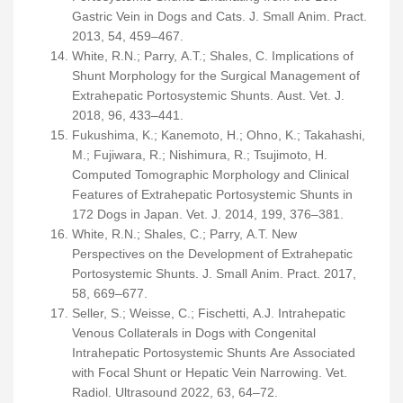
Gastric Vein in Dogs and Cats. J. Small Anim. Pract.
2013, 54, 459–467.
White, R.N.; Parry, A.T.; Shales, C. Implications of
Shunt Morphology for the Surgical Management of
Extrahepatic Portosystemic Shunts. Aust. Vet. J.
2018, 96, 433–441.
Fukushima, K.; Kanemoto, H.; Ohno, K.; Takahashi,
M.; Fujiwara, R.; Nishimura, R.; Tsujimoto, H.
Computed Tomographic Morphology and Clinical
Features of Extrahepatic Portosystemic Shunts in
172 Dogs in Japan. Vet. J. 2014, 199, 376–381.
White, R.N.; Shales, C.; Parry, A.T. New
Perspectives on the Development of Extrahepatic
Portosystemic Shunts. J. Small Anim. Pract. 2017,
58, 669–677.
Seller, S.; Weisse, C.; Fischetti, A.J. Intrahepatic
Venous Collaterals in Dogs with Congenital
Intrahepatic Portosystemic Shunts Are Associated
with Focal Shunt or Hepatic Vein Narrowing. Vet.
Radiol. Ultrasound 2022, 63, 64–72.