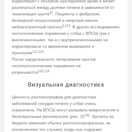
коррелирует с объемом шунтируемой крови и может
различаться между долями печени в зависимости от
47
локализации шунта
. Пациенты с фиброзом,
билиарной гиперплазией и некрозом имели
3,123
неблагоприятный прогноз
. В других исследованиях
гистологические поражения у собак с ВПСШ (как с
внепеченочными, так и с внутрипеченочными) не
коррелировали со временем выживания и
121,125
прогнозом
.
После хирургического лигирования шунтов
гистопатологические поражения не
120,124
разрешаются
.
Визуальная диагностика
Ценность рентгенографии для диагностики
заболеваний сосудов печени у собак очень
ограничена. На ВПСШ могут указывать микрогепатия и
126
билатеральная реномегалия (рис. 3)
. Уролиты из
биурата аммония обычно рентгенопрозрачные, за
исключением тех случаев, когда они содержат