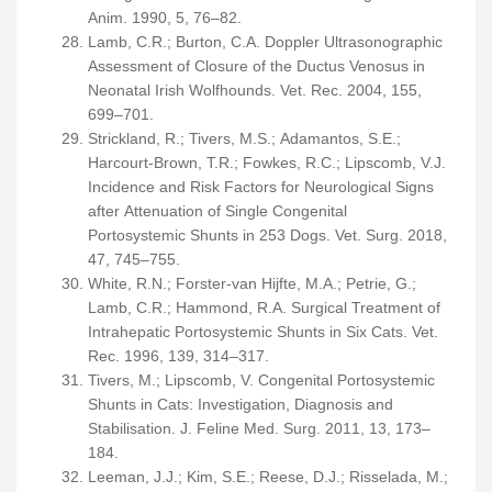
Anim. 1990, 5, 76–82.
Lamb, C.R.; Burton, C.A. Doppler Ultrasonographic
Assessment of Closure of the Ductus Venosus in
Neonatal Irish Wolfhounds. Vet. Rec. 2004, 155,
699–701.
Strickland, R.; Tivers, M.S.; Adamantos, S.E.;
Harcourt-Brown, T.R.; Fowkes, R.C.; Lipscomb, V.J.
Incidence and Risk Factors for Neurological Signs
after Attenuation of Single Congenital
Portosystemic Shunts in 253 Dogs. Vet. Surg. 2018,
47, 745–755.
White, R.N.; Forster-van Hijfte, M.A.; Petrie, G.;
Lamb, C.R.; Hammond, R.A. Surgical Treatment of
Intrahepatic Portosystemic Shunts in Six Cats. Vet.
Rec. 1996, 139, 314–317.
Tivers, M.; Lipscomb, V. Congenital Portosystemic
Shunts in Cats: Investigation, Diagnosis and
Stabilisation. J. Feline Med. Surg. 2011, 13, 173–
184.
Leeman, J.J.; Kim, S.E.; Reese, D.J.; Risselada, M.;