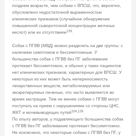
позднем возрасте, чем собаки с ВПСШ, что, вероятно,
обусловлено недостаточной выраженностью
клинических признаков (случайное обнаружение
повышенной сывороточной концентрации желчных
139
кислот) или их отсутствием
.
Собак с ПГВВ (МВД) можно разделить на две группы: с
наличием симптомов и бессимптомные. У
большинства собак с ПГВВ без ПГ заболевание
протекает бессимптомно, и обычно у таких пациентов
нет клинических признаков, характерных для ВПСШ. У
некоторых из них может быть непереносимость
лекарственных веществ, метаболизируемых или
экскретируемых печенью, что часто выявляется во
время кастрации. Тем не менее собаки с ПГВВ могут
поступать на прием с нарушениями со стороны ЦНС,
104,139
ЖКТ и мочевыводящих путей
.
По опыту авторов, у подавляющего большинства собак
с ПГВВ без ПГ заболевание протекает бессимптомно.
Не исключено, что некоторые собаки с ПГВВ без ПГ, у