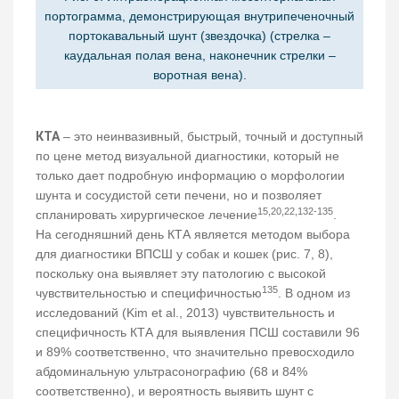
портограмма, демонстрирующая внутрипеченочный
портокавальный шунт (звездочка) (стрелка –
каудальная полая вена, наконечник стрелки –
воротная вена).
КТА
– это неинвазивный, быстрый, точный и доступный
по цене метод визуальной диагностики, который не
только дает подробную информацию о морфологии
шунта и сосудистой сети печени, но и позволяет
15,20,22,132-135
спланировать хирургическое лечение
.
На сегодняшний день КТА является методом выбора
для диагностики ВПСШ у собак и кошек (рис. 7, 8),
поскольку она выявляет эту патологию с высокой
135
чувствительностью и специфичностью
. В одном из
исследований (Kim et al., 2013) чувствительность и
специфичность КТА для выявления ПСШ составили 96
и 89% соответственно, что значительно превосходило
абдоминальную ультрасонографию (68 и 84%
соответственно), и вероятность выявить шунт с