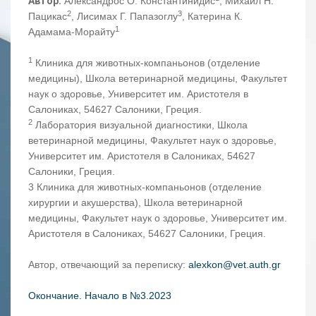
Автор:
Александрос О. Константинидис
, Михаил Н.
2
3
Пацикас
, Лисимах Г. Папазоглу
, Катерина К.
1
Адамама-Морайту
1
Клиника для животных-компаньонов (отделение
медицины), Школа ветеринарной медицины, Факультет
наук о здоровье, Университет им. Аристотеля в
Салониках, 54627 Салоники, Греция.
2
Лаборатория визуальной диагностики, Школа
ветеринарной медицины, Факультет наук о здоровье,
Университет им. Аристотеля в Салониках, 54627
Салоники, Греция.
3 Клиника для животных-компаньонов (отделение
хирургии и акушерства), Школа ветеринарной
медицины, Факультет наук о здоровье, Университет им.
Аристотеля в Салониках, 54627 Салоники, Греция.
Автор, отвечающий за переписку:
alexkon@vet.auth.gr
Окончание. Начало в №3.2023