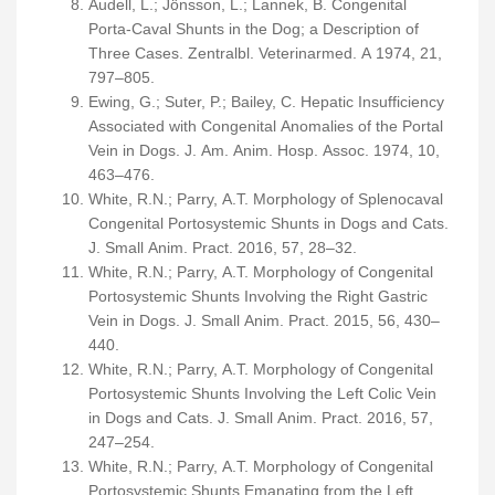
Audell, L.; Jönsson, L.; Lannek, B. Congenital
Porta-Caval Shunts in the Dog; a Description of
Three Cases. Zentralbl. Veterinarmed. A 1974, 21,
797–805.
Ewing, G.; Suter, P.; Bailey, C. Hepatic Insufficiency
Associated with Congenital Anomalies of the Portal
Vein in Dogs. J. Am. Anim. Hosp. Assoc. 1974, 10,
463–476.
White, R.N.; Parry, A.T. Morphology of Splenocaval
Congenital Portosystemic Shunts in Dogs and Cats.
J. Small Anim. Pract. 2016, 57, 28–32.
White, R.N.; Parry, A.T. Morphology of Congenital
Portosystemic Shunts Involving the Right Gastric
Vein in Dogs. J. Small Anim. Pract. 2015, 56, 430–
440.
White, R.N.; Parry, A.T. Morphology of Congenital
Portosystemic Shunts Involving the Left Colic Vein
in Dogs and Cats. J. Small Anim. Pract. 2016, 57,
247–254.
White, R.N.; Parry, A.T. Morphology of Congenital
Portosystemic Shunts Emanating from the Left