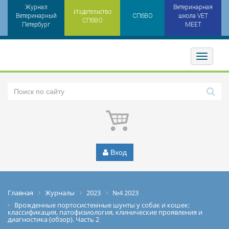
Журнал
Ветеринарная
Издательство
Ветеринарный
СПбВО
школа VET
СПбВО
Петербург
MEET
Toggler
Вход
Главная
Журналы
2023
№4 2023
Врожденные портосистемные шунты у собак и кошек:
классификация, патофизиология, клинические проявления и
диагностика (обзор). Часть 2