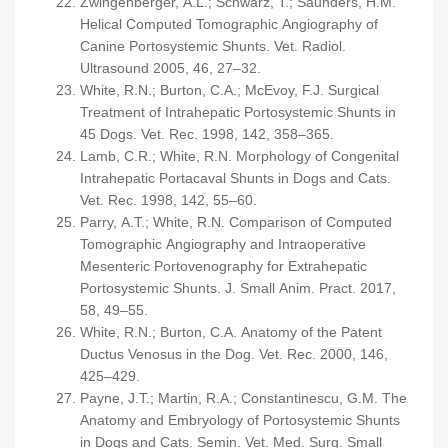
Zwingenberger, A.L.; Schwarz, T.; Saunders, H.M.
Helical Computed Tomographic Angiography of
Canine Portosystemic Shunts. Vet. Radiol.
Ultrasound 2005, 46, 27–32.
White, R.N.; Burton, C.A.; McEvoy, F.J. Surgical
Treatment of Intrahepatic Portosystemic Shunts in
45 Dogs. Vet. Rec. 1998, 142, 358–365.
Lamb, C.R.; White, R.N. Morphology of Congenital
Intrahepatic Portacaval Shunts in Dogs and Cats.
Vet. Rec. 1998, 142, 55–60.
Parry, A.T.; White, R.N. Comparison of Computed
Tomographic Angiography and Intraoperative
Mesenteric Portovenography for Extrahepatic
Portosystemic Shunts. J. Small Anim. Pract. 2017,
58, 49–55.
White, R.N.; Burton, C.A. Anatomy of the Patent
Ductus Venosus in the Dog. Vet. Rec. 2000, 146,
425–429.
Payne, J.T.; Martin, R.A.; Constantinescu, G.M. The
Anatomy and Embryology of Portosystemic Shunts
in Dogs and Cats. Semin. Vet. Med. Surg. Small