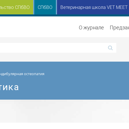
льство СПбВО
СПбВО
Ветеринарная школа VET MEET
О журнале
Предза
дибулярная остеопатия
тика