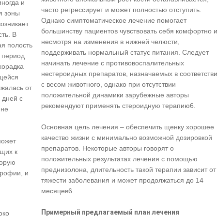
иногда и
часто регрессирует и может полностью отступить.
я зоны
Однако симптоматическое лечение помогает
возникает
большинству пациентов чувствовать себя комфортно и
ть. В
несмотря на изменения в нижней челюсти,
ая полость
поддерживать нормальный статус питания. Следует
В период
начинать лечение с противовоспалительных
хорадка
нестероидных препаратов, назначаемых в соответств
ющейся
с весом животного, однако при отсутствии
лжалась от
положительной динамики зарубежные авторы
 дней с
рекомендуют применять стероидную терапию6.
 не
Основная цель лечения – обеспечить щенку хорошее
качество жизни с минимально возможной дозировкой
может
препаратов. Некоторые авторы говорят о
ющих к
положительных результатах лечения с помощью
торую
преднизолона, длительность такой терапии зависит от
рофии, и
тяжести заболевания и может продолжаться до 14
месяцев6.
Примерный предлагаемый план лечения
око