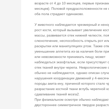
возрасте от 4 до 10 месяцев, первые признаки
месяцев). Половой предрасположенности не 
оба пола страдают одинаково.
У животного наблюдается чрезмерный и нен
рост кости, который вызывает увеличение кос
массы, развивается отек нижней челюсти, по
слюнотечение, неспособность открыть рот ил
раскрытии или манипуляциях ртом. Также от
уменьшение аппетита из-за наличия боли пр
или невозможности принимать пищу, может
наблюдаться экзофтальм, если присутствует 
отек тканей внутри черепа. Неврологические
обычно не наблюдаются, однако описан случ
нарушения координации движений у 4-месячн
породы акита-ину, причиной которого стало 
разрастание костной ткани вглубь черепной к
сдавливание тканей мозга2.
При физикальном осмотре обычно наблюдаю
двустороннее симметричное твердое разраст