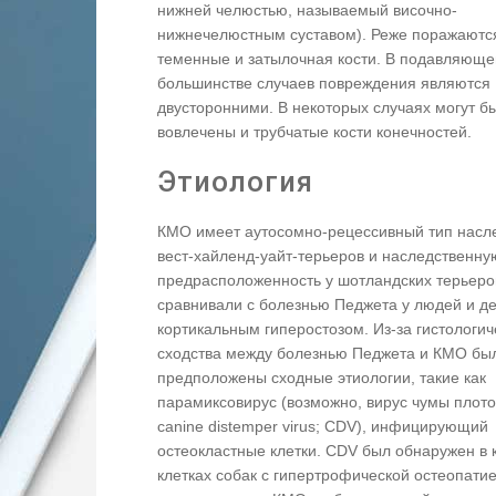
нижней челюстью, называемый височно-
нижнечелюстным суставом). Реже поражаютс
теменные и затылочная кости. В подавляющ
большинстве случаев повреждения являются
двусторонними. В некоторых случаях могут б
вовлечены и трубчатые кости конечностей.
Этиология
КМО имеет аутосомно-рецессивный тип насл
вест-хайленд-уайт-терьеров и наследственну
предрасположенность у шотландских терьеро
сравнивали с болезнью Педжета у людей и д
кортикальным гиперостозом. Из-за гистологич
сходства между болезнью Педжета и КМО бы
предположены сходные этиологии, такие как
парамиксовирус (возможно, вирус чумы плот
canine distemper virus; CDV), инфицирующий
остеокластные клетки. CDV был обнаружен в 
клетках собак с гипертрофической остеопатие