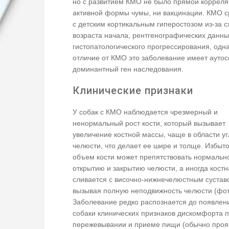
но с развитием КМО не было прямой корреля
активной формы чумы, ни вакцинации. КМО 
с детским кортикальным гиперостозом из-за с
возраста начала, рентгенографических данны
гистопатологического прогрессирования, одна
отличие от КМО это заболевание имеет ауто
доминантный ген наследования.
Клинические признаки
У собак с КМО наблюдается чрезмерный и
ненормальный рост кости, который вызывает
увеличение костной массы, чаще в области у
челюсти, что делает ее шире и толще. Избыт
объем кости может препятствовать нормальн
открытию и закрытию челюсти, а иногда кост
сливается с височно-нижнечелюстным сустав
вызывая полную неподвижность челюсти (фот
Заболевание редко распознается до появлен
собаки клинических признаков дискомфорта 
пережевывании и приеме пищи (обычно проя