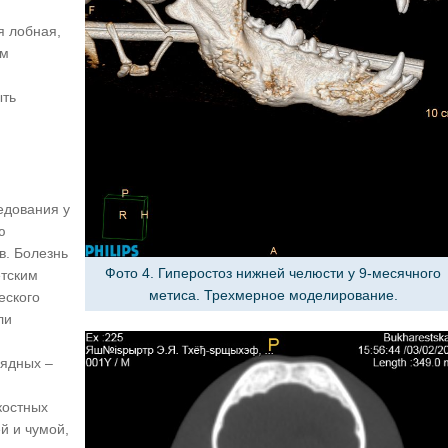
я лобная,
ем
ыть
едования у
ю
в. Болезнь
Фото 4. Гиперостоз нижней челюсти у 9-месячного
етским
метиса. Трехмерное моделирование.
еского
ли
оядных –
костных
й и чумой,