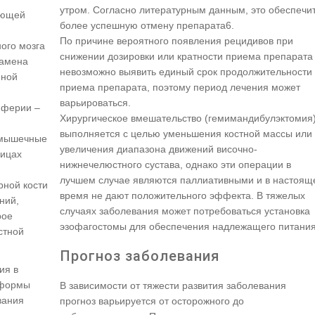
утром. Согласно литературным данным, это обеспечи
ующей
более успешную отмену препарата6.
По причине вероятного появления рецидивов при
ого мозга
снижении дозировки или кратности приема препарата
замена
невозможно выявить единый срок продолжительности
нной
приема препарата, поэтому период лечения может
варьироваться.
иферии –
Хирургическое вмешательство (гемимандибулэктомия
выполняется с целью уменьшения костной массы или
 мышечные
увеличения диапазона движений височно-
ницах
нижнечелюстного сустава, однако эти операции в
лучшем случае являются паллиативными и в настоящ
рной кости
время не дают положительного эффекта. В тяжелых
ний,
случаях заболевания может потребоваться установка
рое
эзофагостомы для обеспечения надлежащего питани
стной
Прогноз заболевания
ия в
 формы
В зависимости от тяжести развития заболевания
вания
прогноз варьируется от осторожного до