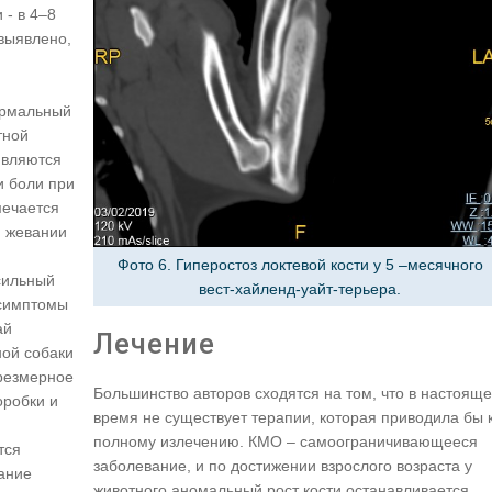
 - в 4–8
выявлено,
ормальный
тной
являются
и боли при
мечается
и жевании
Фото 6. Гиперостоз локтевой кости у 5 –месячного
сильный
вест-хайленд-уайт-терьера.
 симптомы
ай
Лечение
ой собаки
чрезмерное
Большинство авторов сходятся на том, что в настоящ
оробки и
время не существует терапии, которая приводила бы 
полному излечению. КМО – самоограничивающееся
тся
заболевание, и по достижении взрослого возраста у
ание
животного аномальный рост кости останавливается,