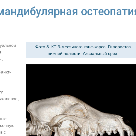
мандибулярная остеопати
зуальной
Фото 3. КТ 3-месячного кане-корсо. Гиперостоз
ч
нижней челюсти. Аксиальный срез.
.,
Санкт-
гл.
ухолевое,
е
ные
исочную
в с