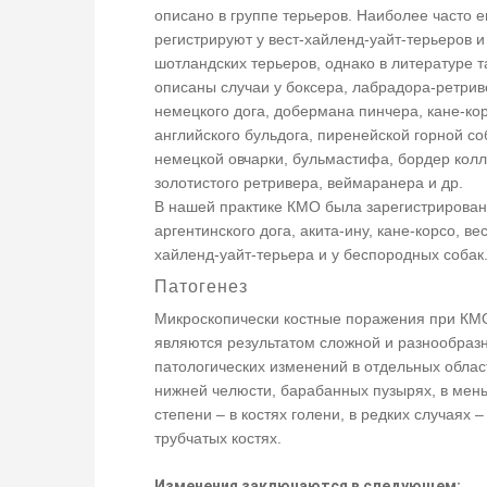
описано в группе терьеров. Наиболее часто е
регистрируют у вест-хайленд-уайт-терьеров и
шотландских терьеров, однако в литературе 
описаны случаи у боксера, лабрадора-ретрив
немецкого дога, добермана пинчера, кане-кор
английского бульдога, пиренейской горной со
немецкой овчарки, бульмастифа, бордер колл
золотистого ретривера, веймаранера и др.
В нашей практике КМО была зарегистрирован
аргентинского дога, акита-ину, кане-корсо, вес
хайленд-уайт-терьера и у беспородных собак
Патогенез
Микроскопически костные поражения при КM
являются результатом сложной и разнообраз
патологических изменений в отдельных облас
нижней челюсти, барабанных пузырях, в мен
степени – в костях голени, в редких случаях –
трубчатых костях.
Изменения заключаются в следующем: