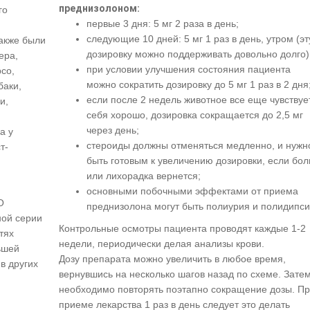
преднизолоном:
го
первые 3 дня: 5 мг 2 раза в день;
следующие 10 дней: 5 мг 1 раз в день, утром (эт
также были
дозировку можно поддерживать довольно долго)
ера,
при условии улучшения состояния пациента
со,
можно сократить дозировку до 5 мг 1 раз в 2 дня
баки,
если после 2 недель животное все еще чувствуе
и,
себя хорошо, дозировка сокращается до 2,5 мг
через день;
а у
стероиды должны отменяться медленно, и нужн
т-
быть готовым к увеличению дозировки, если бол
.
или лихорадка вернется;
основными побочными эффектами от приема
O
преднизолона могут быть полиурия и полидипси
ной серии
Контрольные осмотры пациента проводят каждые 1-2
тях
недели, периодически делая анализы крови.
ьшей
Дозу препарата можно увеличить в любое время,
 в других
вернувшись на несколько шагов назад по схеме. Зате
необходимо повторять поэтапно сокращение дозы. П
приеме лекарства 1 раз в день следует это делать