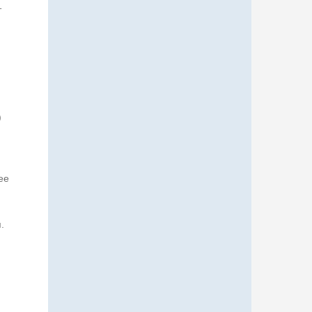
т
)
ее
я.