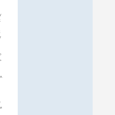
у
;
;
т
о
ь
я.
м
ри