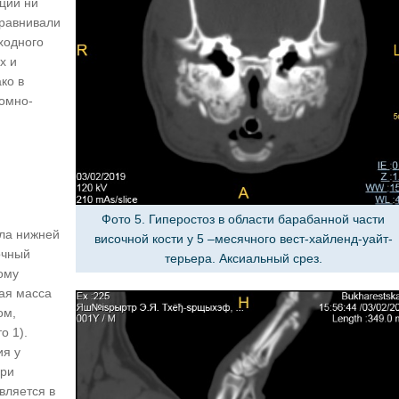
ции ни
сравнивали
ходного
х и
ко в
сомно-
Фото 5. Гиперостоз в области барабанной части
гла нижней
височной кости у 5 –месячного вест-хайленд-уайт-
очный
терьера. Аксиальный срез.
ому
ная масса
ом,
о 1).
ия у
при
вляется в