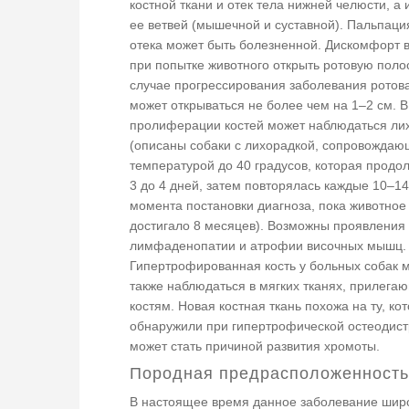
костной ткани и отек тела нижней челюсти, а 
ее ветвей (мышечной и суставной). Пальпаци
отека может быть болезненной. Дискомфорт 
при попытке животного открыть ротовую полос
случае прогрессирования заболевания ротов
может открываться не более чем на 1–2 см. 
пролиферации костей может наблюдаться ли
(описаны собаки с лихорадкой, сопровожда
температурой до 40 градусов, которая продо
3 до 4 дней, затем повторялась каждые 10–14
момента постановки диагноза, пока животное
достигало 8 месяцев). Возможны проявления
лимфаденопатии и атрофии височных мышц.
Гипертрофированная кость у больных собак 
также наблюдаться в мягких тканях, прилега
костям. Новая костная ткань похожа на ту, ко
обнаружили при гипертрофической остеодист
может стать причиной развития хромоты.
Породная предрасположенность
В настоящее время данное заболевание шир