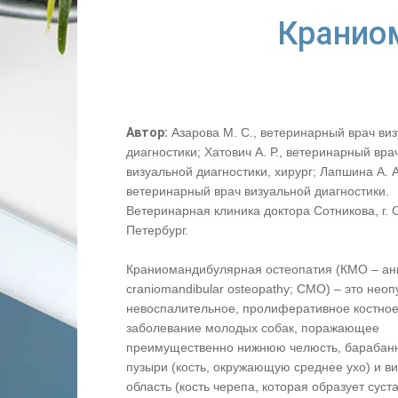
Кранио
Автор:
Азарова М. С., ветеринарный врач ви
диагностики; Хатович А. Р., ветеринарный вра
визуальной диагностики, хирург; Лапшина А. А
ветеринарный врач визуальной диагностики.
Ветеринарная клиника доктора Сотникова, г. 
Петербург.
Краниомандибулярная остеопатия (КМО – ан
craniomandibular osteopathy; CMO) – это неоп
невоспалительное, пролиферативное костно
заболевание молодых собак, поражающее
преимущественно нижнюю челюсть, барабан
пузыри (кость, окружающую среднее ухо) и в
область (кость черепа, которая образует суста