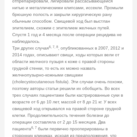
отпрепарировали, лигировали рассасывающейся
нитью и металлическими клипсами, иссекли. Промыли
брюшную полость и закрыли хирургическую рану
обычным способом. Свищевой ход был выстлан
эпителием, схожим с эпителием желчных путей.
Спустя 1 год и 4 месяца после операции рецидива не
наблюдалось.
6, 7, 8
Три других случая
, опубликованных в 2007, 2012 и
2014 годах, описывают свищи, ходы которых вели от
области желчного пузыря к коже с правой стороны
грудной стенки, то есть их можно назвать
желчнопузырно-кожными свищами
(cholecystocutaneous fistula). Эти случаи очень похожи,
поэтому авторы статьи решили их обобщить. Во всех
трех случаях пациентами были кастрированные суки в
возрасте от 6 до 10 лет, массой от 8 до 21 кг. У всех
свищевой ход открывался на правой стороне грудной
клетки. Продолжительность течения болезни до
операции составляла от 2 до 15 месяцев. Два
6, 7
пациента
были первично прооперированы в
сторонних клиниках, исходя из предположения, что