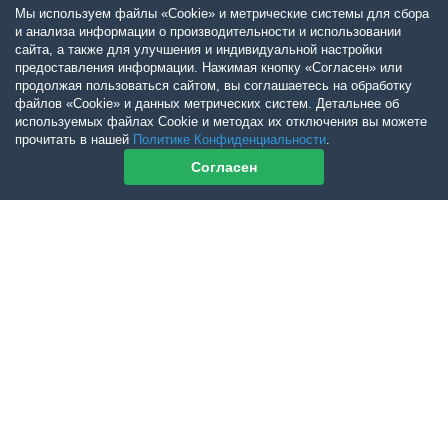
Мы используем файлы «Cookie» и метрические системы для сбора
и анализа информации о производительности и использовании
сайта, а также для улучшения и индивидуальной настройки
предоставления информации. Нажимая кнопку «Согласен» или
продолжая пользоваться сайтом, вы соглашаетесь на обработку
файлов «Cookie» и данных метрических систем. Детальнее об
используемых файлах Cookie и методах их отключения вы можете
прочитать в нашей
Политике Конфиденциальности
.
Согласен
Контакты журнала
По всем вопросам приобретения журнала Ветеринарный Петербург
обращайтесь:
Тел:
+7-960-272-75-98
tatyana.albul@yandex.ru
По всем вопросам приобретения книг обращайтесь:
+7 (950) 001-33-14