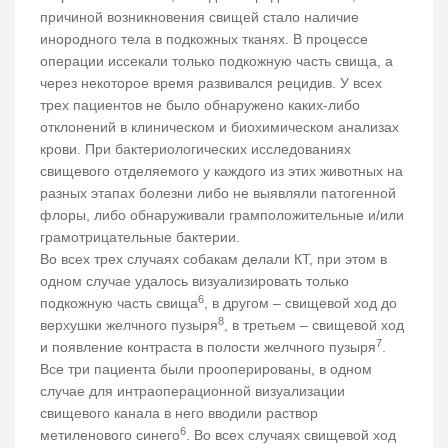
причиной возникновения свищей стало наличие
инородного тела в подкожных тканях. В процессе
операции иссекали только подкожную часть свища, а
через некоторое время развивался рецидив. У всех
трех пациентов не было обнаружено каких-либо
отклонений в клиническом и биохимическом анализах
крови. При бактериологических исследованиях
свищевого отделяемого у каждого из этих животных на
разных этапах болезни либо не выявляли патогенной
флоры, либо обнаруживали грамположительные и/или
грамотрицательные бактерии.
Во всех трех случаях собакам делали КТ, при этом в
одном случае удалось визуализировать только
6
подкожную часть свища
, в другом – свищевой ход до
8
верхушки желчного пузыря
, в третьем – свищевой ход
7
и появление контраста в полости желчного пузыря
.
Все три пациента были прооперированы, в одном
случае для интраоперационной визуализации
свищевого канала в него вводили раствор
6
метиленового синего
. Во всех случаях свищевой ход