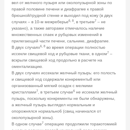
вел от желчного пузыря или околопузырной зоны по
правой половине печени и диафрагме к правой
брюшной/грудной стенке и выходил под кожу (в двух
6, 8
7
случаях – в 10-м межреберье
, в третьем
– не
указано), а также авторами отмечалось наличие
множественных спаек и рубцовых изменений в
прилегающей части печени, сальнике, диафрагме.
6, 8
В двух случаях
во время операции полностью
7
иссекли свищевой ход и рубцовые ткани, в одном
–
вскрыли свищевой ход продольно в расчете на
оментализацию.
В двух случаях иссекали желчный пузырь: его полость
и свищевой ход содержали конкременты8 или
организованный мягкий осадок с мелкими
7
6
кристаллами
, в третьем случае
не иссекали желчный
пузырь, поскольку конкременты не были обнаружены,
а желчный пузырь выглядел нормальным и
опорожнялся нормально6 (свищ начинался от
околопузырной зоны).
7
В одном случае
операцию продолжили торакотомией