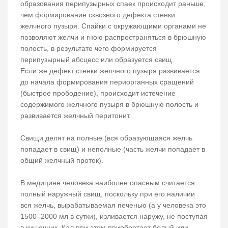
образования перипузырных спаек происходит раньше,
чем формирование сквозного дефекта стенки
желчного пузыря. Спайки с окружающими органами не
позволяют желчи и гною распространяться в брюшную
полость, в результате чего формируется
перипузырный абсцесс или образуется свищ.
Если же дефект стенки желчного пузыря развивается
до начала формирования периорганных сращений
(быстрое прободение), происходит истечение
содержимого желчного пузыря в брюшную полость и
развивается желчный перитонит.
Свищи делят на полные (вся образующаяся желчь
попадает в свищ) и неполные (часть желчи попадает в
общий желчный проток).
В медицине человека наиболее опасным считается
полный наружный свищ, поскольку при его наличии
вся желчь, вырабатываемая печенью (а у человека это
1500–2000 мл в сутки), изливается наружу, не поступая
в кишечник. Кал при этом приобретает белый или