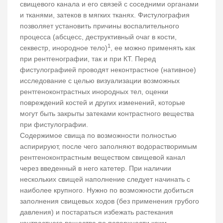
свищевого канала и его связей с соседними органами
и тканями, затеков в мягких тканях. Фистулография
позволяет установить причины воспалительного
процесса (абсцесс, деструктивный очаг в кости,
1
секвестр, инородное тело)
, ее можно применять как
при рентгенографии, так и при КТ. Перед
фистулографией проводят неконтрастное (нативное)
исследование с целью визуализации возможных
рентгеноконтрастных инородных тел, оценки
повреждений костей и других изменений, которые
могут быть закрыты затеками контрастного вещества
при фистулографии.
Содержимое свища по возможности полностью
аспирируют, после чего заполняют водорастворимым
рентгеноконтрастным веществом свищевой канал
через введенный в него катетер. При наличии
нескольких свищей наполнение следует начинать с
наиболее крупного. Нужно по возможности добиться
заполнения свищевых ходов (без применения грубого
давления) и постараться избежать растекания