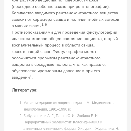
контрастного вещества по поверхности кожи
(последнее особенно важно при рентгенографии).
Количество вводимого рентгеноконтрастного вещества
зависит от характера свища и наличия гнойных затеков
1, 9
в мягких тканях
.
Противопоказаниями для проведения фистулографии
являются тяжелое общее состояние пациента, острый
воспалительный процесс в области свища,
кровоточащий свищ. Фистулография может
осложняться прорывом рентгеноконтрастного
вещества в соседнюю полость, что, как правило,
обусловлено чрезмерным давлением при его
1
введении
.
Литература:
Малая медицинская энциклопедия. – М.: Медицинская
энциклопедия, 1991–1996 гг.
Бебуришвили А. Г., Панин С. И., Зюбина Е. Н.
Перфоративный холецистит. Классификация и
атипичные клинические формы. Хирургия. Журнал им. Н.