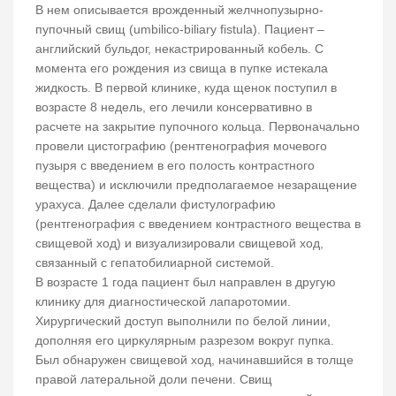
В нем описывается врожденный желчнопузырно-
пупочный свищ (umbilico-biliary fistula). Пациент –
английский бульдог, некастрированный кобель. С
момента его рождения из свища в пупке истекала
жидкость. В первой клинике, куда щенок поступил в
возрасте 8 недель, его лечили консервативно в
расчете на закрытие пупочного кольца. Первоначально
провели цистографию (рентгенография мочевого
пузыря с введением в его полость контрастного
вещества) и исключили предполагаемое незаращение
урахуса. Далее сделали фистулографию
(рентгенография с введением контрастного вещества в
свищевой ход) и визуализировали свищевой ход,
связанный с гепатобилиарной системой.
В возрасте 1 года пациент был направлен в другую
клинику для диагностической лапаротомии.
Хирургический доступ выполнили по белой линии,
дополняя его циркулярным разрезом вокруг пупка.
Был обнаружен свищевой ход, начинавшийся в толще
правой латеральной доли печени. Свищ