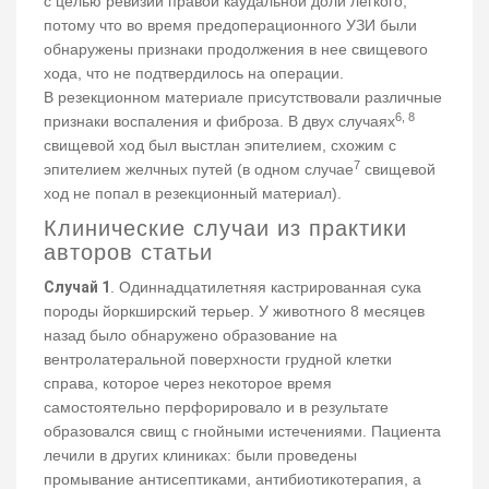
с целью ревизии правой каудальной доли легкого,
потому что во время предоперационного УЗИ были
обнаружены признаки продолжения в нее свищевого
хода, что не подтвердилось на операции.
В резекционном материале присутствовали различные
6, 8
признаки воспаления и фиброза. В двух случаях
свищевой ход был выстлан эпителием, схожим с
7
эпителием желчных путей (в одном случае
свищевой
ход не попал в резекционный материал).
Клинические случаи из практики
авторов статьи
Случай 1
. Одиннадцатилетняя кастрированная сука
породы йоркширский терьер. У животного 8 месяцев
назад было обнаружено образование на
вентролатеральной поверхности грудной клетки
справа, которое через некоторое время
самостоятельно перфорировало и в результате
образовался свищ с гнойными истечениями. Пациента
лечили в других клиниках: были проведены
промывание антисептиками, антибиотикотерапия, а