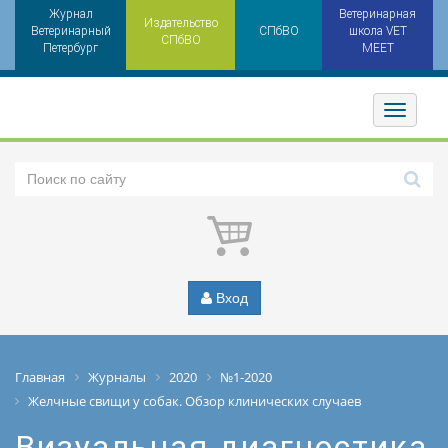
Журнал
Ветеринарная
Издательство
Ветеринарный
СПбВО
школа VET
СПбВО
Петербург
MEET
Toggler
Вход
Главная
Журналы
2020
№1-2020
Желчные свищи у собак. Обзор клинических случаев
Визуальная диагностика