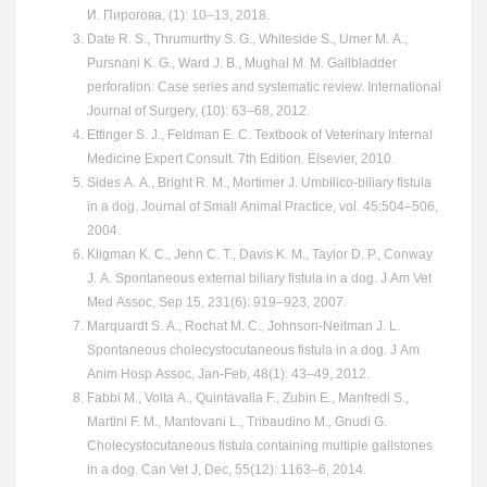
И. Пирогова, (1): 10–13, 2018.
Date R. S., Thrumurthy S. G., Whiteside S., Umer M. A.,
Pursnani K. G., Ward J. B., Mughal M. M. Gallbladder
perforation: Case series and systematic review. International
Journal of Surgery, (10): 63–68, 2012.
Ettinger S. J., Feldman E. C. Textbook of Veterinary Internal
Medicine Expert Consult. 7th Edition. Elsevier, 2010.
Sides A. A., Bright R. M., Mortimer J. Umbilico‐biliary fistula
in a dog. Journal of Small Animal Practice, vol. 45:504–506,
2004.
Kligman K. C., Jehn C. T., Davis K. M., Taylor D. P., Conway
J. A. Spontaneous external biliary fistula in a dog. J Am Vet
Med Assoc, Sep 15, 231(6): 919–923, 2007.
Marquardt S. A., Rochat M. C., Johnson-Neitman J. L.
Spontaneous cholecystocutaneous fistula in a dog. J Am
Anim Hosp Assoc, Jan-Feb, 48(1): 43–49, 2012.
Fabbi M., Volta A., Quintavalla F., Zubin E., Manfredi S.,
Martini F. M., Mantovani L., Tribaudino M., Gnudi G.
Cholecystocutaneous fistula containing multiple gallstones
in a dog. Can Vet J, Dec, 55(12): 1163–6, 2014.