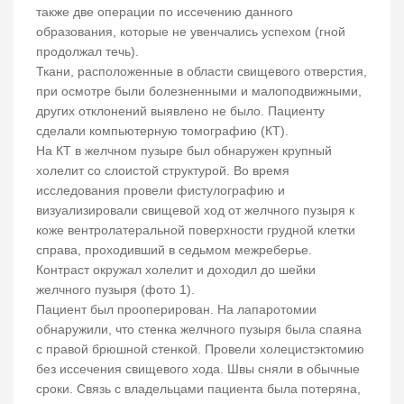
также две операции по иссечению данного
образования, которые не увенчались успехом (гной
продолжал течь).
Ткани, расположенные в области свищевого отверстия,
при осмотре были болезненными и малоподвижными,
других отклонений выявлено не было. Пациенту
сделали компьютерную томографию (КТ).
На КТ в желчном пузыре был обнаружен крупный
холелит со слоистой структурой. Во время
исследования провели фистулографию и
визуализировали свищевой ход от желчного пузыря к
коже вентролатеральной поверхности грудной клетки
справа, проходивший в седьмом межреберье.
Контраст окружал холелит и доходил до шейки
желчного пузыря (фото 1).
Пациент был прооперирован. На лапаротомии
обнаружили, что стенка желчного пузыря была спаяна
с правой брюшной стенкой. Провели холецистэктомию
без иссечения свищевого хода. Швы сняли в обычные
сроки. Связь с владельцами пациента была потеряна,