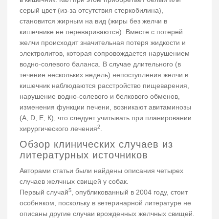
серый цвет (из-за отсутствия стеркобилина),
становится жирным на вид (жиры без желчи в
кишечнике не перевариваются). Вместе с потерей
желчи происходит значительная потеря жидкости и
электролитов, которая сопровождается нарушением
водно-солевого баланса. В случае длительного (в
течение нескольких недель) непоступления желчи в
кишечник наблюдаются расстройство пищеварения,
нарушение водно-солевого и белкового обменов,
изменения функции печени, возникают авитаминозы
(A, D, Е, К), что следует учитывать при планировании
2
хирургического лечения
.
Обзор клинических случаев из
литературных источников
Авторами статьи были найдены описания четырех
случаев желчных свищей у собак.
5
Первый случай
, опубликованный в 2004 году, стоит
особняком, поскольку в ветеринарной литературе не
описаны другие случаи врожденных желчных свищей.