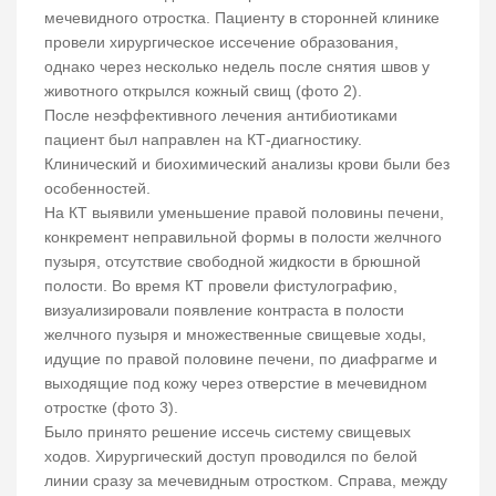
мечевидного отростка. Пациенту в сторонней клинике
провели хирургическое иссечение образования,
однако через несколько недель после снятия швов у
животного открылся кожный свищ (фото 2).
После неэффективного лечения антибиотиками
пациент был направлен на КТ-диагностику.
Клинический и биохимический анализы крови были без
особенностей.
На КТ выявили уменьшение правой половины печени,
конкремент неправильной формы в полости желчного
пузыря, отсутствие свободной жидкости в брюшной
полости. Во время КТ провели фистулографию,
визуализировали появление контраста в полости
желчного пузыря и множественные свищевые ходы,
идущие по правой половине печени, по диафрагме и
выходящие под кожу через отверстие в мечевидном
отростке (фото 3).
Было принято решение иссечь систему свищевых
ходов. Хирургический доступ проводился по белой
линии сразу за мечевидным отростком. Справа, между