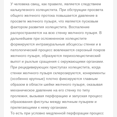
У человека свищ, как правило, является следствием
калькулезного холецистита. При обструкции просвета
общего желчного протока повышается давление в
просвете желчного пузыря, что является пусковым
фактором развития холецистита. Воспаление
распространяется на всю стенку желчного пузыря. В
дальнейшем при осложненном холецистите
формируются интрамуральные абсцессы стенки и в
патологический процесс вовлекается серозный покров
желчного пузыря, образуются перихолецистический
выпот и рыхлые сращения с окружающими органами.
При рецидивирующих приступах холецистита, когда
стенки желчного пузыря склерозируются, конкременты
(особенно крупные) плотно фиксируются главным
образом в области шейки желчного пузыря, оказывая
механическое давление на его стенку по типу
пролежня, вызывая перфорацию и запуская процесс
образования фистулы между желчным пузырем и
прилегающими к нему органами.
То есть при условно медленной перфорации процесс