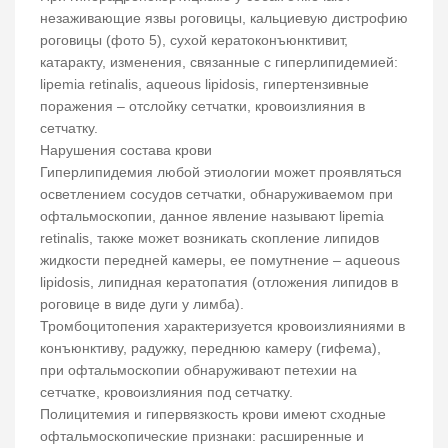
незаживающие язвы роговицы, кальциевую дистрофию
роговицы (фото 5), сухой кератоконъюнктивит,
катаракту, изменения, связанные с гиперлипидемией:
lipemia retinalis, aqueous lipidosis, гипертензивные
поражения – отслойку сетчатки, кровоизлияния в
сетчатку.
Нарушения состава крови
Гиперлипидемия любой этиологии может проявляться
осветлением сосудов сетчатки, обнаруживаемом при
офтальмоскопии, данное явление называют lipemia
retinalis, также может возникать скопление липидов
жидкости передней камеры, ее помутнение – aqueous
lipidosis, липидная кератопатия (отложения липидов в
роговице в виде дуги у лимба).
Тромбоцитопения характеризуется кровоизлияниями в
конъюнктиву, радужку, переднюю камеру (гифема),
при офтальмоскопии обнаруживают петехии на
сетчатке, кровоизлияния под сетчатку.
Полицитемия и гипервязкость крови имеют сходные
офтальмоскопические признаки: расширенные и