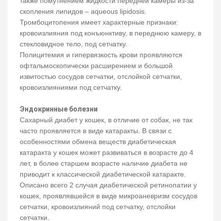
также помутнением жидкости передней камеры из-за
скопления липидов – aqueous lipidosis.
Тромбоцитопения имеет характерные признаки:
кровоизлияния под конъюнктиву, в переднюю камеру, в
стекловидное тело, под сетчатку.
Полицитемия и гипервязкость крови проявляются
офтальмоскопически расширением и большой
извитостью сосудов сетчатки, отслойкой сетчатки,
кровоизлияниями под сетчатку.
Эндокринные болезни
Сахарный диабет у кошек, в отличие от собак, не так
часто проявляется в виде катаракты. В связи с
особенностями обмена веществ диабетическая
катаракта у кошек может развиваться в возрасте до 4
лет, в более старшем возрасте наличие диабета не
приводит к классической диабетической катаракте.
Описано всего 2 случая диабетической ретинопатии у
кошек, проявлявшейся в виде микроаневризм сосудов
сетчатки, кровоизлияний под сетчатку, отслойки
сетчатки.