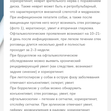
хориоретинит, неврит зрительного нерва с поражением
диска. Также неврит может быть и ретробульбарный,
что характеризуется внезапной слепотой и мидриазом.
При инфекционном гепатите собак, а также после
вакцинации против него могут возникать отек роговицы
(фото 1), кератоконус, увеит и вторичная глаукома.
Офтальмологические проявления возникают на 10–21-
й день после инфицирования, при легком течении отек
роговицы длится несколько дней и полностью
проходит за 2–3 недели.
При бруцеллезе на офтальмологическом
обследовании можно выявить хронический
рецидивирующий увеит (как следствие, возникают
задние синехии) и хориоретинит.
При лептоспирозе у собак в острую фазу заболевания
отмечают конъюнктивит, склерит, увеит.
При боррелиозе у собак можно обнаружить
конъюнктивит, отек роговицы, увеит, при
офтальмоскопии – петехии в сетчатке, хориоретинит,
отслойку сетчатки. При эрлихиозе отмечают увеит,
гифему, кровоизлияния в радужку, хориоретинит,