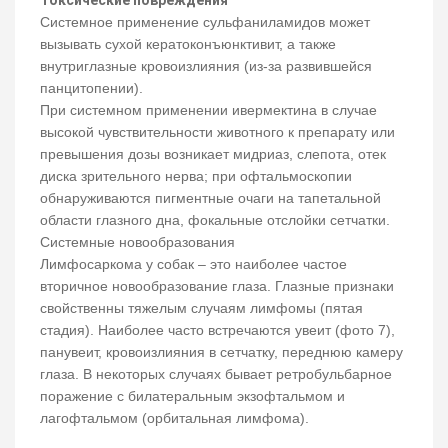
Токсические повреждения
Системное применение сульфаниламидов может
вызывать сухой кератоконъюнктивит, а также
внутриглазные кровоизлияния (из-за развившейся
панцитопении).
При системном применении ивермектина в случае
высокой чувствительности животного к препарату или
превышения дозы возникает мидриаз, слепота, отек
диска зрительного нерва; при офтальмоскопии
обнаруживаются пигментные очаги на тапетальной
области глазного дна, фокальные отслойки сетчатки.
Системные новообразования
Лимфосаркома у собак – это наиболее частое
вторичное новообразование глаза. Глазные признаки
свойственны тяжелым случаям лимфомы (пятая
стадия). Наиболее часто встречаются увеит (фото 7),
панувеит, кровоизлияния в сетчатку, переднюю камеру
глаза. В некоторых случаях бывает ретробульбарное
поражение с билатеральным экзофтальмом и
лагофтальмом (орбитальная лимфома).