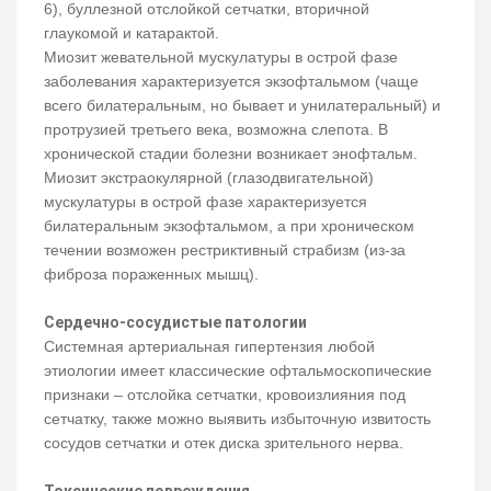
6), буллезной отслойкой сетчатки, вторичной
глаукомой и катарактой.
Миозит жевательной мускулатуры в острой фазе
заболевания характеризуется экзофтальмом (чаще
всего билатеральным, но бывает и унилатеральный) и
протрузией третьего века, возможна слепота. В
хронической стадии болезни возникает энофтальм.
Миозит экстраокулярной (глазодвигательной)
мускулатуры в острой фазе характеризуется
билатеральным экзофтальмом, а при хроническом
течении возможен рестриктивный страбизм (из-за
фиброза пораженных мышц).
Сердечно-сосудистые патологии
Системная артериальная гипертензия любой
этиологии имеет классические офтальмоскопические
признаки – отслойка сетчатки, кровоизлияния под
сетчатку, также можно выявить избыточную извитость
сосудов сетчатки и отек диска зрительного нерва.