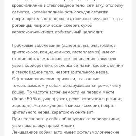
кровоизлияние в стекловидное тело, сетчатку, отслойку
сетчатки, кровенаполненность сосудов сетчатки,
неврит зрительного нерва, в атипичных случаях – язвы
роговицы, некротический склерит, сухой
кератоконъюнктивит, орбитальный целлюлит.
Грибковые заболевания (аспергиллез, бластомикоз,
криптококкоз, кокцидиомикоз, гистоплазмоз) имеют
схожие офтальмологические проявления, такие как
увеит, хориоретинит, отслойка сетчатки, кровоизлияния
в стекловидное тело, неврит зрительного нерва.
Офтальмологические признаки, вызванные
токсоплазмозом у собак, обнаруживаются реже, чем у
кошек. По частоте встречаемости на первом месте
(более 50 % случаев) увеит, реже встречается ретинит,
хороидит, экстраокулярный миозит, склерит, неврит
зрительного нерва, кератоконъюнктивит.
При неоспорозе у собак обнаруживают хориоретинит,
увеит, экстраокулярный миозит.
Лейшманиоз собак часто имеет офтальмологические