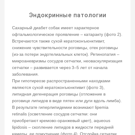
Эндокринные патологии
Сахарный диабет собак имеет характерное
офтальмологическое проявление – катаракту (фото 2).
Встречаются также сухой кератоконъюнктивит,
снижение чувствительности роговицы, отек роговицы
(из-за потери эндотелиальных клеток). Ретинопатия –
микроаневризмы сосудов сетчатки, неоваскуляризация
сетчатки – развивается через 3–5 лет от начала
заболевания.
При гипотиреозе распространенными находками
являются сухой кератоконъюнктивит (фото 3),
липидная дегенерация роговицы (отложение в
роговице липидов в виде пятен или дуги вдоль лимба).
В результате гиперлипидемии возникают lipemia
retinalis (осветление сосудов сетчатки: они
приобретают кремово-оранжевый цвет), aqueous
lipidosis – скопление липидов в жидкости передней
камеры, ее помутнение (фото 4). Отслойка сетчатки,