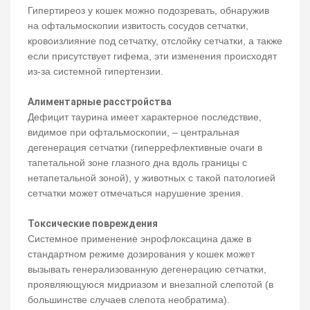
Гипертиреоз у кошек можно подозревать, обнаружив
на офтальмоскопии извитость сосудов сетчатки,
кровоизлияние под сетчатку, отслойку сетчатки, а также
если присутствует гифема, эти изменения происходят
из-за системной гипертензии.
Алиментарные расстройства
Дефицит таурина имеет характерное последствие,
видимое при офтальмоскопии, – центральная
дегенерация сетчатки (гиперрефлективные очаги в
тапетальной зоне глазного дна вдоль границы с
нетапетальной зоной), у животных с такой патологией
сетчатки может отмечаться нарушение зрения.
Токсические повреждения
Системное применение энрофлоксацина даже в
стандартном режиме дозирования у кошек может
вызывать генерализованную дегенерацию сетчатки,
проявляющуюся мидриазом и внезапной слепотой (в
большинстве случаев слепота необратима).