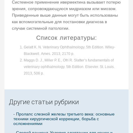
Системное применение ивермектина вызывает потерю
зрения, сопровождающуюся мидриазом или миозом.
Приведенные выше данные могут быть использованы
как вспомогательные для постановки диагноза в
случае системной патологии.
Список литературы:
Gelatt K. N. Veterinary Ophthalmology. 5th Edition. Wiley-
Blackwell. Ames. 2013, 2170 p.
Maggs D. J., Miller P. E., Ofri R. Slatter’s fundamentals of
veterinary ophthalmology. 5th Edition. Elsevier. St. Louis.
2013, 506 p.
Другие статьи рубрики
- Пролапс слезной железы третьего века: основные
техники хирургической коррекции, борьба с
осложнениями
- Слепой пациент. Условия адаптации для кошек и