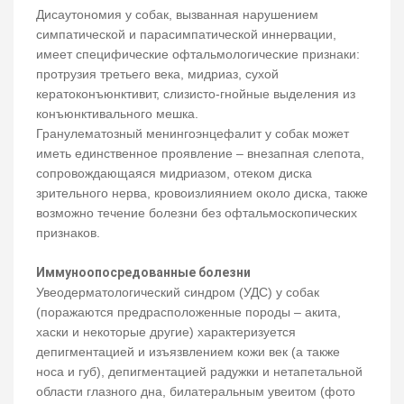
Дисаутономия у собак, вызванная нарушением
симпатической и парасимпатической иннервации,
имеет специфические офтальмологические признаки:
протрузия третьего века, мидриаз, сухой
кератоконъюнктивит, слизисто-гнойные выделения из
конъюнктивального мешка.
Гранулематозный менингоэнцефалит у собак может
иметь единственное проявление – внезапная слепота,
сопровождающаяся мидриазом, отеком диска
зрительного нерва, кровоизлиянием около диска, также
возможно течение болезни без офтальмоскопических
признаков.
Иммуноопосредованные болезни
Увеодерматологический синдром (УДС) у собак
(поражаются предрасположенные породы – акита,
хаски и некоторые другие) характеризуется
депигментацией и изъязвлением кожи век (а также
носа и губ), депигментацией радужки и нетапетальной
области глазного дна, билатеральным увеитом (фото