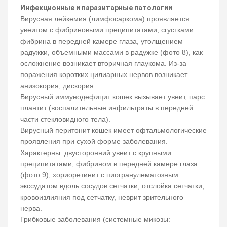
Инфекционные и паразитарные патологии
Вирусная лейкемия (лимфосаркома) проявляется
увеитом с фибриновыми преципитатами, сгустками
фибрина в передней камере глаза, утолщением
радужки, объемными массами в радужке (фото 8), как
осложнение возникает вторичная глаукома. Из-за
поражения коротких цилиарных нервов возникает
анизокория, дискория.
Вирусный иммунодефицит кошек вызывает увеит, парс
плантит (воспалительные инфильтраты в передней
части стекловидного тела).
Вирусный перитонит кошек имеет офтальмологические
проявления при сухой форме заболевания.
Характерны: двусторонний увеит с крупными
преципитатами, фибрином в передней камере глаза
(фото 9), хориоретинит с пиогранулематозным
экссудатом вдоль сосудов сетчатки, отслойка сетчатки,
кровоизлияния под сетчатку, неврит зрительного
нерва.
Грибковые заболевания (системные микозы: