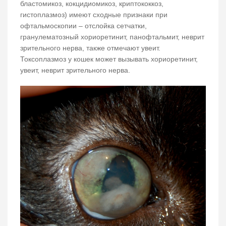
бластомикоз, кокцидиомикоз, криптококкоз,
гистоплазмоз) имеют сходные признаки при
офтальмоскопии – отслойка сетчатки,
гранулематозный хориоретинит, панофтальмит, неврит
зрительного нерва, также отмечают увеит.
Токсоплазмоз у кошек может вызывать хориоретинит,
увеит, неврит зрительного нерва.