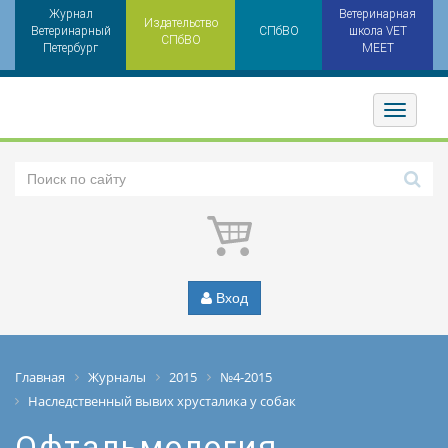
Журнал
Ветеринарная
Издательство
Ветеринарный
СПбВО
школа VET
СПбВО
Петербург
MEET
Toggler
Вход
Главная
Журналы
2015
№4-2015
Наследственный вывих хрусталика у собак
Офтальмология