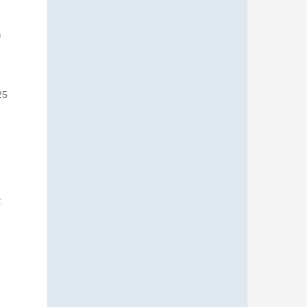
в
25
ю
.