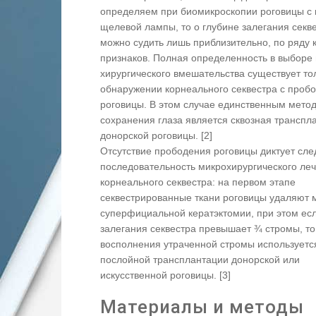
определяем при биомикроскопии роговицы 
щелевой лампы, то о глубине залегания секв
можно судить лишь приблизительно, по ряду 
признаков. Полная определенность в выборе
хирургического вмешательства существует то
обнаружении корнеального секвестра с проб
роговицы. В этом случае единственным мето
сохранения глаза является сквозная транспл
донорской роговицы. [2]
Отсутствие прободения роговицы диктует с
последовательность микрохирургического ле
корнеального секвестра: на первом этапе
секвестрированные ткани роговицы удаляют 
суперфициальной кератэктомии, при этом ес
залегания секвестра превышает ¾ стромы, то
восполнения утраченной стромы используетс
послойной трансплантации донорской или
искусственной роговицы. [3]
Материалы и методы