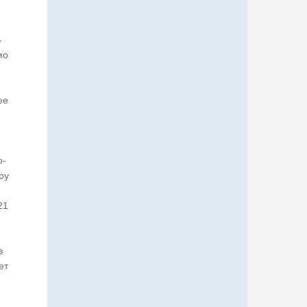
–
мо
ее
о-
ру
21
в
ет