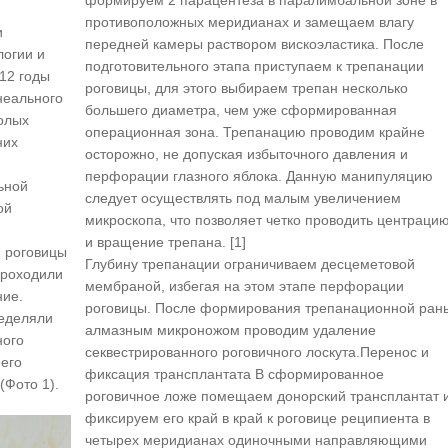
формируем 2 парацентеза в паралимбальной зоне в
противоположных меридианах и замещаем влагу
и
передней камеры раствором вискоэластика. После
логии и
подготовительного этапа приступаем к трепанации
12 годы
роговицы, для этого выбираем трепан несколько
неального
большего диаметра, чем уже сформированная
олых
операционная зона. Трепанацию проводим крайне
них
осторожно, не допуская избыточного давления и
перфорации глазного яблока. Данную манипуляцию
ьной
следует осуществлять под малым увеличением
ой
микроскопа, что позволяет четко проводить центраци
и вращение трепана. [1]
 роговицы
Глубину трепанации ограничиваем десцеметовой
проходили
мембраной, избегая на этом этапе перфорации
ние.
роговицы. После формирования трепанационной ран
ределяли
алмазным микроножом проводим удаление
ного
секвестрированного роговичного лоскута.Перенос и
него
фиксация трансплантата В сформированное
(Фото 1).
роговичное ложе помещаем донорский трансплантат 
фиксируем его край в край к роговице реципиента в
четырех меридианах одиночными направляющими