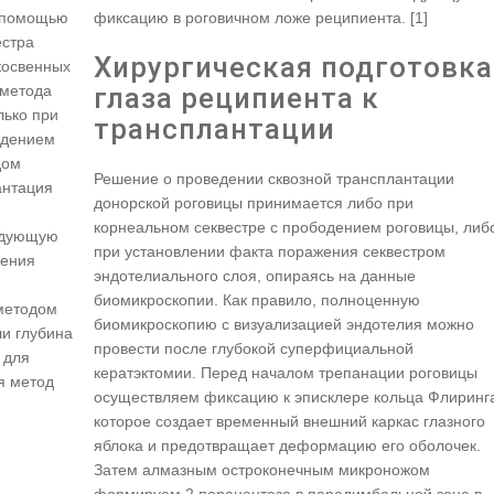
с помощью
фиксацию в роговичном ложе реципиента. [1]
естра
Хирургическая подготовка
косвенных
 метода
глаза реципиента к
лько при
трансплантации
одением
дом
Решение о проведении сквозной трансплантации
антация
донорской роговицы принимается либо при
корнеальном секвестре с прободением роговицы, либ
ледующую
при установлении факта поражения секвестром
чения
эндотелиального слоя, опираясь на данные
биомикроскопии. Как правило, полноценную
методом
биомикроскопию с визуализацией эндотелия можно
ли глубина
провести после глубокой суперфициальной
 для
кератэктомии. Перед началом трепанации роговицы
я метод
осуществляем фиксацию к эписклере кольца Флиринг
которое создает временный внешний каркас глазного
яблока и предотвращает деформацию его оболочек.
Затем алмазным остроконечным микроножом