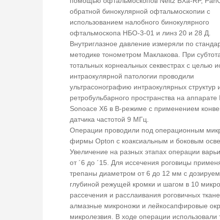
помощью офтальмоскопов Neitz BXa-RP, PanO
обратной бинокулярной офтальмоскопии с
использованием налобного бинокулярного
офтальмоскопа НБО-3-01 и линз 20 и 28 Д.
Внутриглазное давление измеряли по станда
методике тонометром Маклакова. При субтот
тотальных корнеальных секвестрах с целью 
интраокулярной патологии проводили
ультрасонографию интраокулярных структур 
ретробульбарного пространства на аппарате
Sonoace X6 в В-режиме с применением конве
датчика частотой 9 МГц.
Операции проводили под операционным мик
фирмы Opton с коаксиальным и боковым осв
Увеличение на разных этапах операции варь
от ´6 до ´15. Для иссечения роговицы примен
трепаны диаметром от 6 до 12 мм c дозируе
глубиной режущей кромки и шагом в 10 микро
рассечения и расслаивания роговичных ткане
алмазные микроножи и лейкосапфировые ок
микролезвия. В ходе операции использовали 