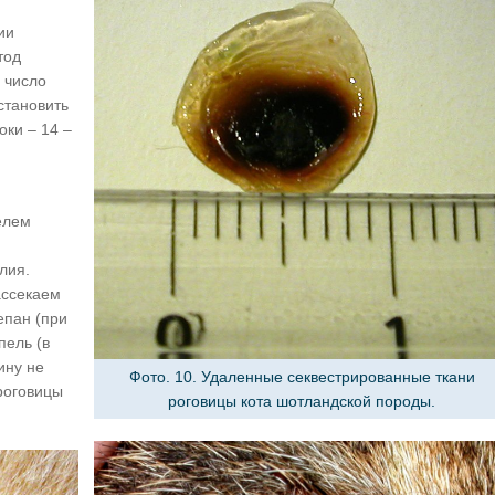
ии
тод
 число
становить
оки – 14 –
елем
лия.
ассекаем
епан (при
пель (в
ину не
Фото. 10. Удаленные секвестрированные ткани
роговицы
роговицы кота шотландской породы.