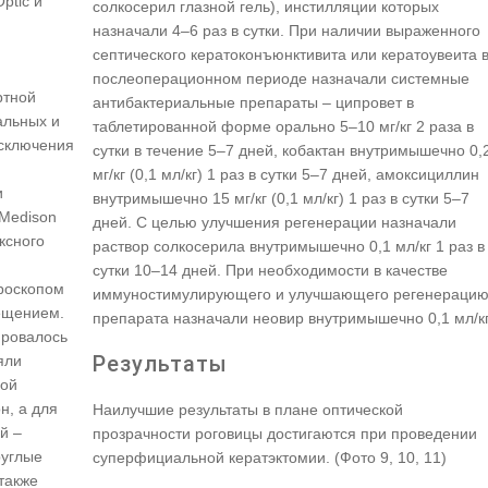
ptic и
солкосерил глазной гель), инстилляции которых
назначали 4–6 раз в сутки. При наличии выраженного
септического кератоконъюнктивита или кератоувеита 
послеоперационном периоде назначали системные
ртной
антибактериальные препараты – ципровет в
альных и
таблетированной форме орально 5–10 мг/кг 2 раза в
исключения
сутки в течение 5–7 дней, кобактан внутримышечно 0,
мг/кг (0,1 мл/кг) 1 раз в сутки 5–7 дней, амоксициллин
и
внутримышечно 15 мг/кг (0,1 мл/кг) 1 раз в сутки 5–7
 Medison
дней. С целью улучшения регенерации назначали
ксного
раствор солкосерила внутримышечно 0,1 мл/кг 1 раз в
сутки 10–14 дней. При необходимости в качестве
роскопом
иммуностимулирующего и улучшающего регенераци
ещением.
препарата назначали неовир внутримышечно 0,1 мл/кг
ировалось
Результаты
яли
мой
н, а для
Наилучшие результаты в плане оптической
й –
прозрачности роговицы достигаются при проведении
руглые
суперфициальной кератэктомии. (Фото 9, 10, 11)
также