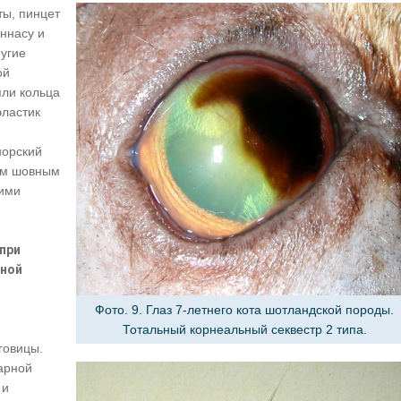
ы, пинцет
ннасу и
ругие
ой
ли кольца
эластик
норский
ым шовным
кими
при
иной
Фото. 9. Глаз 7-летнего кота шотландской породы.
Тотальный корнеальный секвестр 2 типа.
говицы.
арной
 и