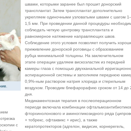
швами, которыми заранее был прошит донорский
трансплантат. Затем трансплантат дополнительно
укрепляем одиночными узловатыми швами с шагом 1
1,5 мм. При проведении данной процедуры необходи
соблюдать четкую центровку трансплантата и
равномерное натяжение направляющих швов.
Соблюдение этого условия позволяет получить хорош
приживление донорской роговицы с образованием
рубца минимальной толщины. На заключительном
этапе операции удаляем вискоэластик из передней
камеры глаза с помощью двухканальной ирригационн
аспирационной системы и заполняем переднюю каме
0,9%-ным раствором натрия хлорида и стерильным
ние.
воздухом. Проводим блефарорафию сроком от 14 до 
дня.
Медикаментозная терапия в послеоперационном
периоде включала комбинации офтальмоантибиотико
нием
фторхинолонового и аминогликозидного ряда (ципров
отрезка
+ тобрекс, офтаквикс + ирис), а также
оскопии с
кератопротекторов (адгелон, видисик, корнерегель,