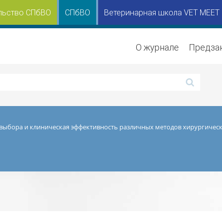
льство СПбВО
СПбВО
Ветеринарная школа VET MEET
О журнале
Предза
выбора и клиническая эффективность различных методов хирургическ