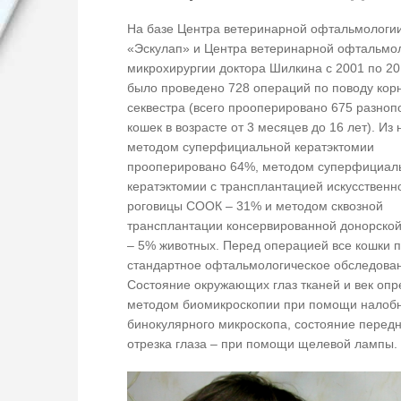
На базе Центра ветеринарной офтальмологи
«Эскулап» и Центра ветеринарной офтальмо
микрохирургии доктора Шилкина с 2001 по 20
было проведено 728 операций по поводу кор
секвестра (всего прооперировано 675 разноп
кошек в возрасте от 3 месяцев до 16 лет). Из 
методом суперфициальной кератэктомии
прооперировано 64%, методом суперфициал
кератэктомии с трансплантацией искусственн
роговицы СООК – 31% и методом сквозной
трансплантации консервированной донорской
– 5% животных. Перед операцией все кошки 
стандартное офтальмологическое обследова
Состояние окружающих глаз тканей и век оп
методом биомикроскопии при помощи налоб
бинокулярного микроскопа, состояние перед
отрезка глаза – при помощи щелевой лампы. 