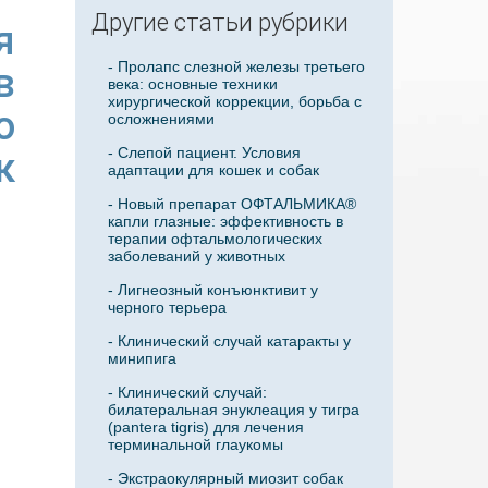
Другие статьи рубрики
я
- Пролапс слезной железы третьего
в
века: основные техники
хирургической коррекции, борьба с
о
осложнениями
- Слепой пациент. Условия
к
адаптации для кошек и собак
- Новый препарат ОФТАЛЬМИКА®
капли глазные: эффективность в
терапии офтальмологических
заболеваний у животных
- Лигнеозный конъюнктивит у
черного терьера
- Клинический случай катаракты у
минипига
- Клинический случай:
билатеральная энуклеация у тигра
(pantera tigris) для лечения
терминальной глаукомы
- Экстраокулярный миозит собак