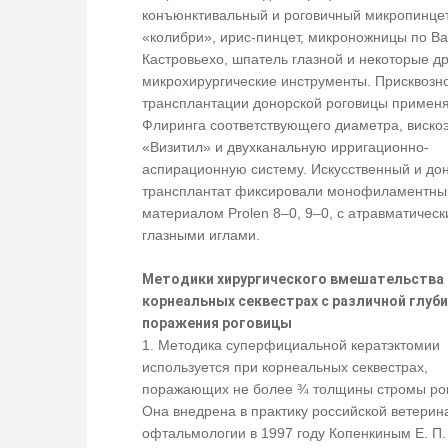
конъюнктивальный и роговичный микропинцет
«колибри», ирис-пинцет, микроножницы по Ва
Кастровьехо, шпатель глазной и некоторые д
микрохирургические инструменты. Присквозн
трансплантации донорской роговицы применя
Флиринга соответствующего диаметра, виско
«Визитил» и двухканальную ирригационно-
аспирационную систему. Искусственный и до
трансплантат фиксировали монофиламентн
материалом Prolen 8–0, 9–0, с атравматичес
глазными иглами.
Методики хирургического вмешательства 
корнеальных секвестрах с различной глуб
поражения роговицы
1. Методика суперфициальной кератэктомии
используется при корнеальных секвестрах,
поражающих не более ¾ толщины стромы ро
Она внедрена в практику российской ветерин
офтальмологии в 1997 году Копенкиным Е. П.