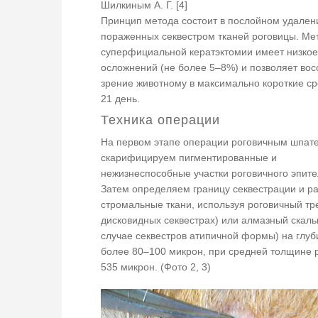
Шилкиным А. Г. [4]
Принцип метода состоит в послойном удален
пораженных секвестром тканей роговицы. Ме
суперфициальной кератэктомии имеет низкое
осложнений (не более 5–8%) и позволяет вос
зрение животному в максимально короткие ср
21 день.
Техника операции
На первом этапе операции роговичным шпат
скарифицируем пигментированные и
нежизнеспособные участки роговичного эпите
Затем определяем границу секвестрации и р
стромальные ткани, используя роговичный тр
дисковидных секвестрах) или алмазный скаль
случае секвестров атипичной формы) на глуб
более 80–100 микрон, при средней толщине 
535 микрон. (Фото 2, 3)