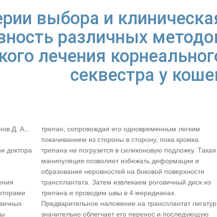
ерии выбора и клиническа
вность различных методо
кого лечения корнеальног
секвестра у коше
нов Д. А.,
трепан, сопровождая его одновременным легким
покачиванием из стороны в сторону, пока кромка
и доктора
трепана не погрузится в силиконовую подложку. Такая
манипуляция позволяет избежать деформации и
образования неровностей на боковой поверхности
ения
трансплантата. Затем извлекаем роговичный диск из
кторами
трепана и проводим швы в 4 меридианах.
овичных
Предварительное наложение на трансплантат лигатур
мы
значительно облегчает его перенос и последующую