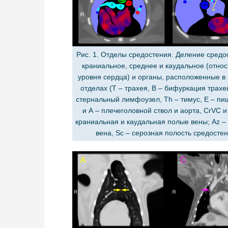
Рис. 1. Отделы средостения. Деление средо
краниальное, среднее и каудальное (отно
уровня сердца) и органы, расположенные в 
отделах (T – трахея, B – бифуркация трахеи
стернальный лимфоузел, Th – тимус, E – пи
и A – плечеголовной ствол и аорта, CrVC 
краниальная и каудальная полые вены; Az –
вена, Sc – серозная полость средостен