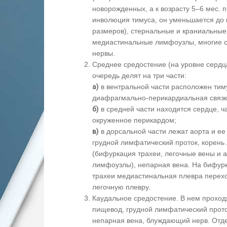
новорожденных, а к возрасту 5–6 мес. 
инволюция тимуса, он уменьшается до
размеров), стернальные и краниальные
медиастинальные лимфоузлы, многие с
нервы.
Среднее средостение (на уровне сердц
очередь делят на три части:
а)
в вентральной части расположен тим
диафрагмально-перикардиальная связ
б)
в средней части находится сердце, ч
окруженное перикардом;
в)
в дорсальной части лежат аорта и ее 
грудной лимфатический проток, корень 
(бифуркация трахеи, легочные вены и а
лимфоузлы), непарная вена. На бифур
трахеи медиастинальная плевра перехо
легочную плевру.
Каудальное средостение. В нем проход
пищевод, грудной лимфатический прото
непарная вена, блуждающий нерв. Отд