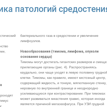
ика патологий средостени
стический
бактериального газа в средостении и увеличение
лимфоузлов.
нство
ями,
Новообразования (тимома, лимфома, опухоли
основания сердца)
Тимомы могут достигать гигантских размеров и смеща
прилегающие органы (рис. 4). Распространяясь
каудально, они чаще уходят в левую половину грудно
клетки. Тимомы, как правило, имеют кистозный центр,
содержащий жидкость, и тонкую, мягкотканную стенку,
а
неровную по внутренней границе и неоднородно
усиливающуюся при контрастировании. При тимомах
проходят
может развиваться миастения гравис, которая иногда
тимус
является причиной мегаэзофагуса. При УЗИ грудной
у