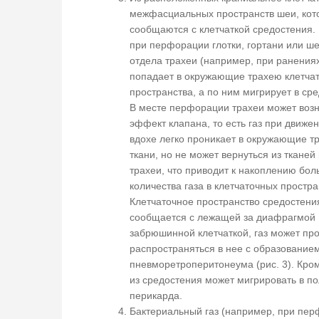
межфасциальных пространств шеи, кот
сообщаются с клетчаткой средостения.
при перфорации глотки, гортани или ш
отдела трахеи (например, при ранениях
попадает в окружающие трахею клетча
пространства, а по ним мигрирует в ср
В месте перфорации трахеи может возн
эффект клапана, то есть газ при движе
вдохе легко проникает в окружающие т
ткани, но не может вернуться из тканей
трахеи, что приводит к накоплению бол
количества газа в клетчаточных простра
Клетчаточное пространство средостени
сообщается с лежащей за диафрагмой
забрюшинной клетчаткой, газ может пр
распространяться в нее с образование
пневморетроперитонеума (рис. 3). Кроме
из средостения может мигрировать в по
перикарда.
Бактериальный газ (например, при пе