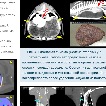
каудальную
нерв.
ур в трех
аткой,
 у разных
ниально
 шеи, а
транства.
Рис. 4. Гигантская тимома (желтые стрелки) у 7-
летнего кота. Заполняет средостение на всем
протяжении, оттесняя все остальные органы (красны
стрелки - сердце) дорсально. Состоит из центрально
полости с жидкостью и мягкотканной периферии. Фот
макропрепарата после удаления жидкости из полости