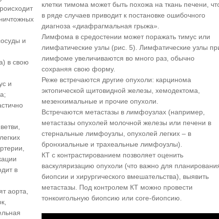
клетки тимома может быть похожа на ткань печени, чт
происходит
в ряде случаев приводит к постановке ошибочного
 ничтожных
диагноза «диафрагмальная грыжа».
Лимфома в средостении может поражать тимус или
осуды и
лимфатические узлы (рис. 5). Лимфатические узлы пр
лимфоме увеличиваются во много раз, обычно
а) в свою
сохраняя свою форму.
Реже встречаются другие опухоли: карцинома
ус и
эктопической щитовидной железы, хемодектома,
ка;
мезенхимальные и прочие опухоли.
астично
Встречаются метастазы в лимфоузлах (например,
метастазы опухолей молочной железы или печени в
ветви,
стернальные лимфоузлы, опухолей легких – в
легких
бронхиальные и трахеальные лимфоузлы).
ртерии,
КТ с контрастированием позволяет оценить
кации
васкуляризацию опухоли (что важно для планировани
дит в
биопсии и хирургического вмешательства), выявить
метастазы. Под контролем КТ можно провести
ят аорта,
тонкоигольную биопсию или core-биопсию.
к,
ельная