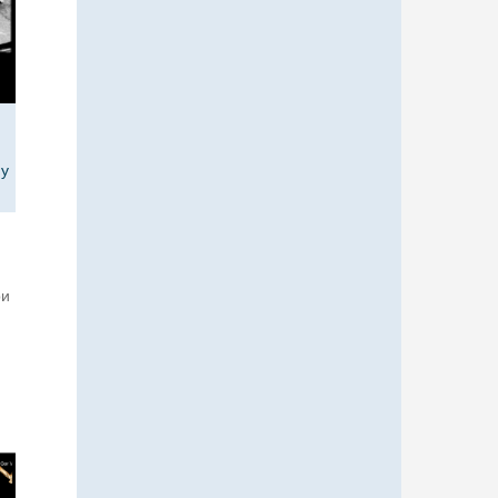
ну
ри