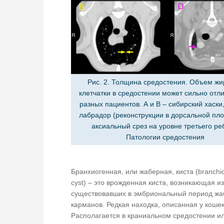
Рис. 2. Толщина средостения. Объем ж
клетчатки в средостении может сильно отли
разных пациентов. A и B – сибирский хаски,
лабрадор (реконструкции в дорсальной пло
аксиальный срез на уровне третьего ре
Патологии средостения
Бранхиогенная, или жаберная, киста (branch
cyst) – это врожденная киста, возникающая из
существовавших в эмбриональный период ж
карманов. Редкая находка, описанная у кошек
Располагается в краниальном средостении ил