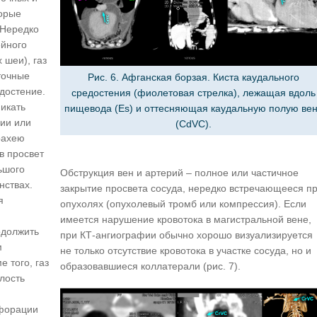
орые
 Нередко
ейного
 шеи), газ
точные
Рис. 6. Афганская борзая. Киста каудального
едостение.
средостения (фиолетовая стрелка), лежащая вдоль
икать
пищевода (Es) и оттесняющая каудальную полую ве
нии или
(CdVC).
рахею
 в просвет
ьшого
Обструкция вен и артерий – полное или частичное
нствах.
закрытие просвета сосуда, нередко встречающееся п
я
опухолях (опухолевый тромб или компрессия). Если
имеется нарушение кровотока в магистральной вене,
одолжить
при КТ-ангиографии обычно хорошо визуализируется
м
не только отсутствие кровотока в участке сосуда, но и
 того, газ
образовавшиеся коллатерали (рис. 7).
лость
рфорации