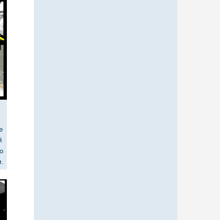
е
й
о
.