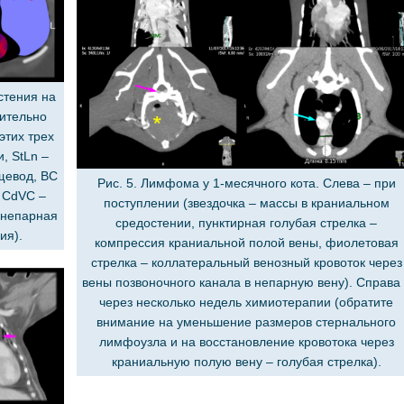
стения на
сительно
этих трех
, StLn –
щевод, BC
Рис. 5. Лимфома у 1-месячного кота. Слева – при
и CdVC –
поступлении (звездочка – массы в краниальном
 непарная
средостении, пунктирная голубая стрелка –
ия).
компрессия краниальной полой вены, фиолетовая
стрелка – коллатеральный венозный кровоток через
вены позвоночного канала в непарную вену). Справа
через несколько недель химиотерапии (обратите
внимание на уменьшение размеров стернального
лимфоузла и на восстановление кровотока через
краниальную полую вену – голубая стрелка).