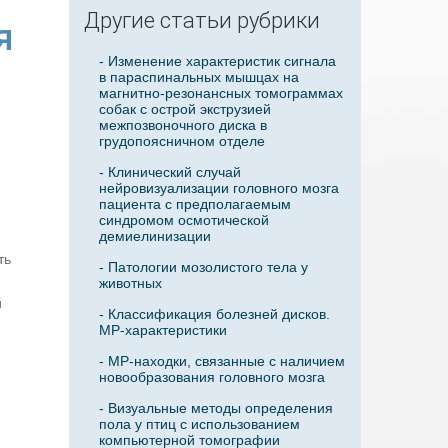
Другие статьи рубрики
я
- Изменение характеристик сигнала
в параспинальных мышцах на
магнитно-резонансных томограммах
собак с острой экструзией
межпозвоночного диска в
грудопоясничном отделе
- Клинический случай
нейровизуализации головного мозга
пациента с предполагаемым
синдромом осмотической
демиелинизации
ть
- Патологии мозолистого тела у
животных
й
- Классификация болезней дисков.
МР-характеристики
- МР-находки, связанные с наличием
новообразования головного мозга
- Визуальные методы определения
пола у птиц с использованием
компьютерной томографии