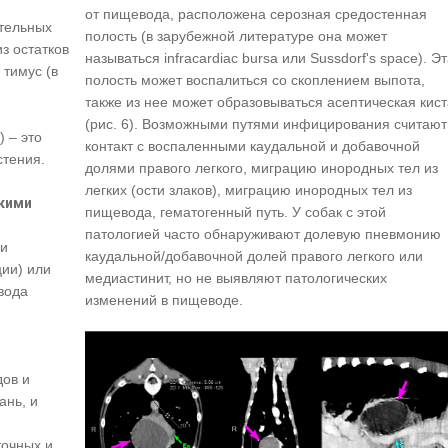
от пищевода, расположена серозная средостенная
ительных
полость (в зарубежной литературе она может
з остатков
называться infracardiac bursa или Sussdorf's space). Э
тимус (в
полость может воспалиться со скоплением выпота,
также из нее может образовываться асептическая кист
(рис. 6). Возможными путями инфицирования считают
 – это
контакт с воспаленными каудальной и добавочной
стения.
долями правого легкого, миграцию инородных тел из
легких (ости злаков), миграцию инородных тел из
ькими
пищевода, гематогенный путь. У собак с этой
патологией часто обнаруживают долевую пневмонию
еи
каудальной/добавочной долей правого легкого или
ции) или
медиастинит, но не выявляют патологических
вода
изменений в пищеводе.
дов и
ань, и
точных и