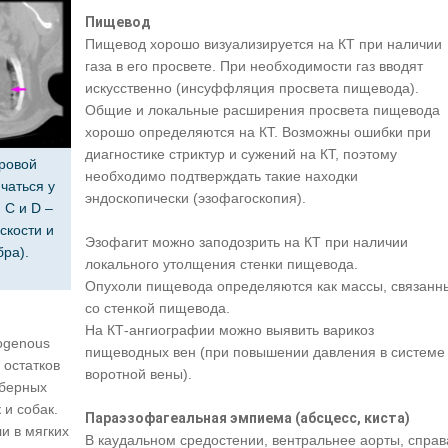
Пищевод
Пищевод хорошо визуализируется на КТ при наличии
газа в его просвете. При необходимости газ вводят
искусственно (инсуффляция просвета пищевода).
Общие и локальные расширения просвета пищевода
хорошо определяются на КТ. Возможны ошибки при
диагностике стриктур и сужений на КТ, поэтому
ировой
необходимо подтверждать такие находки
чаться у
эндоскопически (эзофагоскопия).
 C и D –
скости и
Эзофагит можно заподозрить на КТ при наличии
бра).
локального утолщения стенки пищевода.
Опухоли пищевода определяются как массы, связанн
со стенкой пищевода.
На КТ-ангиографии можно выявить варикоз
iogenous
пищеводных вен (при повышении давления в системе
 остатков
воротной вены).
аберных
 и собак.
Параэзофагеальная эмпиема (абсцесс, киста)
и в мягких
В каудальном средостении, вентральнее аорты, справ