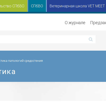
льство СПбВО
СПбВО
Ветеринарная школа VET MEET
О журнале
Предза
стика патологий средостения
тика