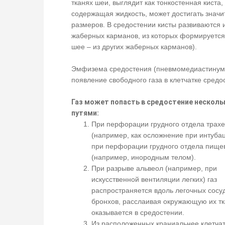
тканях шеи, выглядит как тонкостенная киста,
содержащая жидкость, может достигать знач
размеров. В средостении кисты развиваются и
жаберных карманов, из которых формируется 
шее – из других жаберных карманов).
Эмфизема средостения (пневмомедиастинум)
появление свободного газа в клетчатке средо
Газ может попасть в средостение нескол
путями:
При перфорации грудного отдела трах
(например, как осложнение при интуба
при перфорации грудного отдела пище
(например, инородным телом).
При разрыве альвеол (например, при
искусственной вентиляции легких) газ
распространяется вдоль легочных сосу
бронхов, расслаивая окружающую их тк
оказывается в средостении.
Из расположенных краниальнее клетча