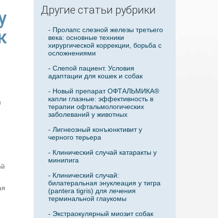
Другие статьи рубрики
у
- Пролапс слезной железы третьего
к
века: основные техники
хирургической коррекции, борьба с
осложнениями
- Слепой пациент. Условия
адаптации для кошек и собак
- Новый препарат ОФТАЛЬМИКА®
капли глазные: эффективность в
и
терапии офтальмологических
заболеваний у животных
- Лигнеозный конъюнктивит у
черного терьера
- Клинический случай катаракты у
минипига
ой
- Клинический случай:
билатеральная энуклеация у тигра
ая
(pantera tigris) для лечения
терминальной глаукомы
- Экстраокулярный миозит собак