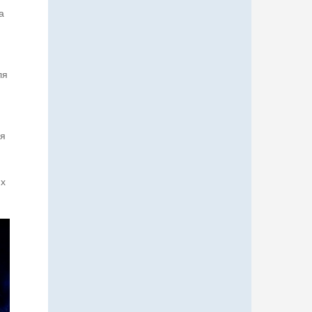
а
ля
ия
их