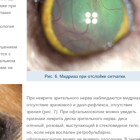
аже при
таких
тология
рушением
тся с
тальмом
оме не
Рис. 6. Мидриаз при отслойке сетчатки.
При неврите зрительного нерва наблюдаются мидриаз
отсутствие зрачкового и дазл-рефлекса, отсутствие
зрения (рис. 7). При офтальмоскопии можно увидеть
признаки неврита диска зрительного нерва: диск
отечный, розовый, выступающий в стекловидное тело,
но, если нерв воспален ретробульбарно,
офтальмоскопия может не выявить патологии. В тако