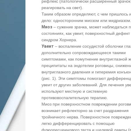
рефлекс (патологически расширенный зрачок
реагировать на свет).
Таким образом определяют, с чем пришлось 
дело: односторонним миозом или мидриазом
Миоз
– сужение зрачка, может наблюдаться п
состояниях, как увеит, поверхностный дефект
синдром Хорнера.
Увеит
– воспаление сосудистой оболочки гла
дополнительно сопровождающееся такими
симптомами, как помутнение внутриглазной ж
преципитаты на эндотелии роговицы, снижен
внутриглазного давления и гиперемия конъю
(рис. 1). Эти симптомы помогают дифференц
увеит от других заболеваний. Для лечения ув
используют местную и системную
противовоспалительную терапию.
Миоз при поверхностном повреждении рогов
возникает рефлекторно за счет раздражения
тройничного нерва. Поверхностное поврежде
легко дифференцировать с помощью
флюоресцеинового теста и щелевой лампы (ри