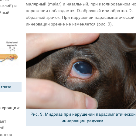
малярный (malar) и назальный, при изолированном их
нглий) и
поражении наблюдается D-образный или обратно-D-
ейный
образный зрачок. При нарушении парасимпатической
иннервации зрение не изменяется (рис. 9).
глаза.
нервации:
Рис. 9. Мидриаз при нарушении парасимпатической
иннервации радужки.
ает
кой
аствор