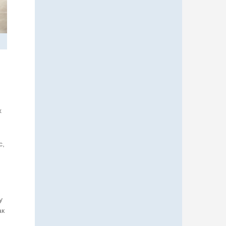
х
с,
у
ак