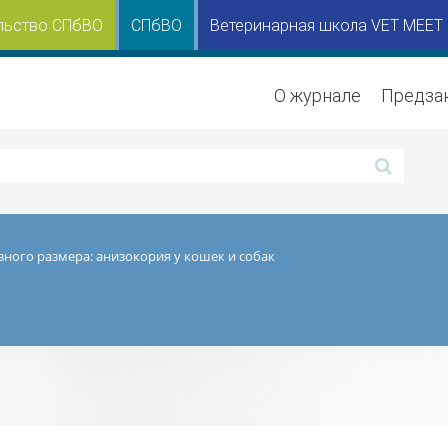
льство СПбВО
СПбВО
Ветеринарная школа VET MEET
О журнале
Предза
зного размера: анизокория у кошек и собак