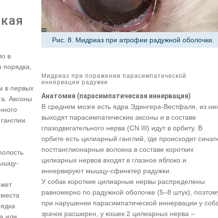
ская
Рис. 8. Мидриаз при атрофии радужной оболочки.
ло в
о порядка,
Мидриаз при поражении парасимпатической
иннервации радужки
м в первых
Анатомия (парасимпатическая иннервация)
га. Аксоны
В среднем мозге есть ядра Эдингера-Вестфаля, из ни
нного
выходят парасимпатические аксоны и в составе
ганглии.
глазодвигательного нерва (CN III) идут в орбиту. В
орбите есть цилиарный ганглий, где происходит синап
постганглионарные волокна в составе коротких
полость
цилиарных нервов входят в глазное яблоко и
мышцу-
иннервируют мышцу-сфинктер радужки.
У собак короткие цилиарные нервы распределены
ожет
равномерно по радужной оболочке (5–8 штук), поэтом
 места
при нарушении парасимпатической иннервации у соб
рядка
зрачок расширен, у кошек 2 цилиарных нерва –
ка или