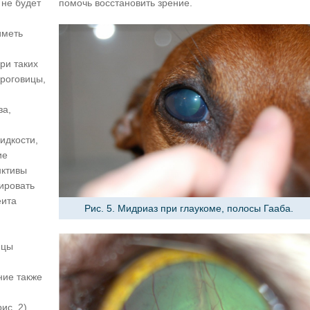
 не будет
помочь восстановить зрение.
иметь
.
ри таких
 роговицы,
за,
идкости,
ие
нктивы
ировать
еита
Рис. 5. Мидриаз при глаукоме, полосы Гааба.
ицы
ние также
с. 2),