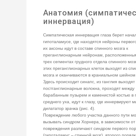
Анатомия (симпатиче
иннервация)
Симпатическая иннервация глаза берет нача
гипоталамусе, где находятся нейроны первог
их аксоны идут в составе спинного мозга к
преганглионарным нейронам, расположенны
трех сегментах грудного отдела спинного моз
этих преганглионарных клеток выходят из спи
мозга и оканчиваются в краниальном шейном 
Здесь происходит синапс, из ганглия выходят
постганглионарные волокна, проходят между
барабанным пузырем и каменистой костью в 
среднего уха, идут к глазу, где иннервируют 
дилататор зрачка (рис. 4).
Повреждение любого участка данного пути м
вызывать синдром Хорнера, в зависимости от
повреждения различают синдром первого по
(гипоталамус – спинной мозг), второго поряд