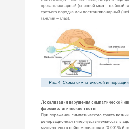
преганглионарный (спинной мозг – шейный га
третьего порядка или постганглионарный (ш
ганглий – глаз).
Рис. 4. Схема симпатической иннервации 
Локализация нарушения симпатической ин
фармакологические тесты
При поражении симпатического тракта возник
денервационная гиперчувствительность глад
мускулатуры к нейромедиаторам (0,001%-й р