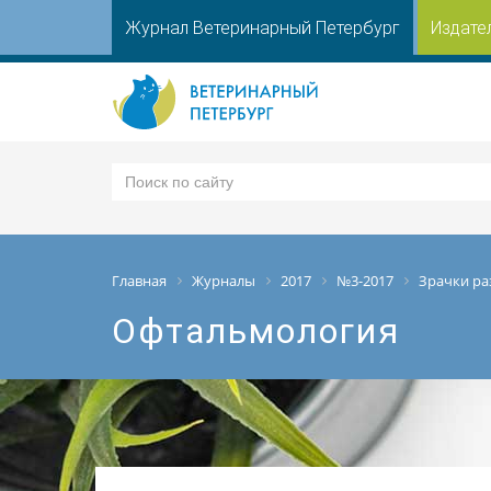
Журнал Ветеринарный Петербург
Издате
Главная
Журналы
2017
№3-2017
Зрачки ра
Офтальмология