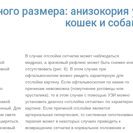
ного размера: анизокория 
кошек и соба
В случае отслойки сетчатки может наблюдаться
ой
мидриаз, а зрачковый рефлекс может быть снижен ил
ивной
отсутствовать (рис. 6). В этом случае при
офтальмоскопии можно увидеть характерную для
отслойки картину. Если офтальмоскопия по каким-то
ко
причинам невозможна (помутнение роговицы или
хрусталика), то в этом случае с помощью УЗИ можно
какой
установить диагноз «отслойка сетчатки» по характерн
енный. Для
картине. Если причиной отслойки является
ом свете
артериальная гипертензия, то системная гипотензивн
сширяться,
терапия может в некоторых случаях приводить к
рачковый
возвращению сетчатки в нормальное положение и