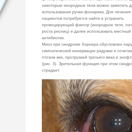
некоторые инородные тела можно заметить д
использовании ручки-фонарика. Для лечения 
пациентов потребуется найти и устранить
провоцирующий фактор (инородное тело, па
роста ресниц) и далее использовать местный
антибиотик.
Миоз при синдроме Хорнера обусловлен на
симпатической иннервации радужки и сочетае
птозом век, протрузией третьего века и эноф
(рис. 3). Зрительная функция при этом синдр
страдает.