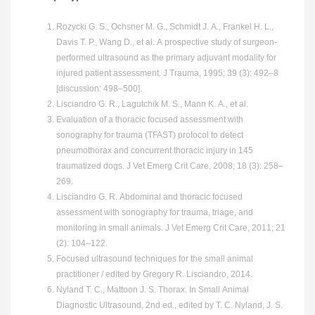
Rozycki G. S., Ochsner M. G., Schmidt J. A., Frankel H. L.,
Davis T. P., Wang D., et al. A prospective study of surgeon-
performed ultrasound as the primary adjuvant modality for
injured patient assessment. J Trauma, 1995; 39 (3): 492–8
[discussion: 498–500].
Lisciandro G. R., Lagutchik M. S., Mann K. A., et al.
Evaluation of a thoracic focused assessment with
sonography for trauma (TFAST) protocol to detect
pneumothorax and concurrent thoracic injury in 145
traumatized dogs. J Vet Emerg Crit Care, 2008; 18 (3): 258–
269.
Lisciandro G. R. Abdominal and thoracic focused
assessment with sonography for trauma, triage, and
monitoring in small animals. J Vet Emerg Crit Care, 2011; 21
(2): 104–122.
Focused ultrasound techniques for the small animal
practitioner / edited by Gregory R. Lisciandro, 2014.
Nyland T. C., Mattoon J. S. Thorax. In Small Animal
Diagnostic Ultrasound, 2nd ed., edited by T. C. Nyland, J. S.