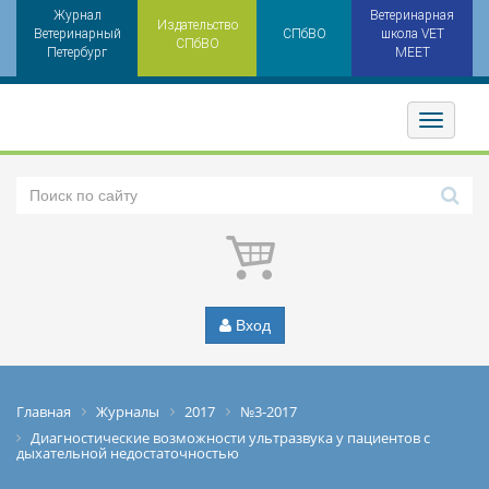
Журнал
Ветеринарная
Издательство
Ветеринарный
СПбВО
школа VET
СПбВО
Петербург
MEET
Toggler
Вход
Главная
Журналы
2017
№3-2017
Диагностические возможности ультразвука у пациентов с
дыхательной недостаточностью