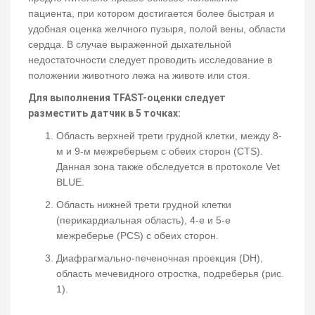
пациента, при котором достигается более быстрая и
удобная оценка желчного пузыря, полой вены, области
сердца. В случае выраженной дыхательной
недостаточности следует проводить исследование в
положении животного лежа на животе или стоя.
Для выполнения ТFAST-оценки следует
разместить датчик в 5 точках:
Область верхней трети грудной клетки, между 8-
м и 9-м межреберьем с обеих сторон (CTS).
Данная зона также обследуется в протоколе Vet
BLUE.
Область нижней трети грудной клетки
(перикардиальная область), 4-е и 5-е
межреберье (PCS) c обеих сторон.
Диафрагмально-печеночная проекция (DH),
область мечевидного отростка, подреберья (рис.
1).