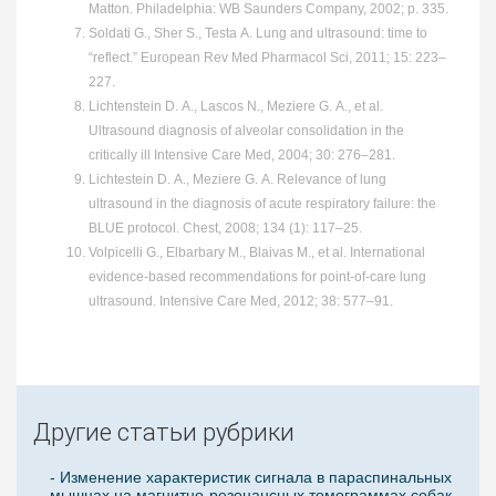
Matton. Philadelphia: WB Saunders Company, 2002; p. 335.
Soldati G., Sher S., Testa A. Lung and ultrasound: time to
“reflect.” European Rev Med Pharmacol Sci, 2011; 15: 223–
227.
Lichtenstein D. A., Lascos N., Meziere G. A., et al.
Ultrasound diagnosis оf alveolar consolidation in the
critically ill Intensive Care Med, 2004; 30: 276–281.
Lichtestein D. A., Meziere G. A. Relevance of lung
ultrasound in the diagnosis of acute respiratory failure: the
BLUE protocol. Chest, 2008; 134 (1): 117–25.
Volpicelli G., Elbarbary M., Blaivas M., et al. International
evidence-based recommendations for point-of-care lung
ultrasound. Intensive Care Med, 2012; 38: 577–91.
Другие статьи рубрики
- Изменение характеристик сигнала в параспинальных
мышцах на магнитно-резонансных томограммах собак