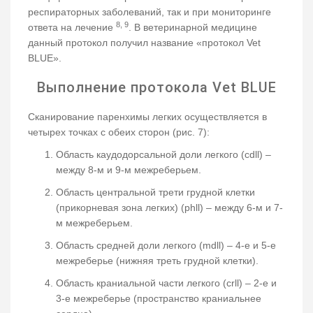
респираторных заболеваний, так и при мониторинге
8, 9
ответа на лечение
. В ветеринарной медицине
данный протокол получил название «протокол Vet
BLUE».
Выполнение протокола Vet BLUE
Сканирование паренхимы легких осуществляется в
четырех точках с обеих сторон (рис. 7):
Область каудодорсальной доли легкого (cdll) –
между 8-м и 9-м межреберьем.
Область центральной трети грудной клетки
(прикорневая зона легких) (phll) – между 6-м и 7-
м межреберьем.
Область средней доли легкого (mdll) – 4-е и 5-е
межреберье (нижняя треть грудной клетки).
Область краниальной части легкого (crll) – 2-е и
3-е межреберье (пространство краниальнее