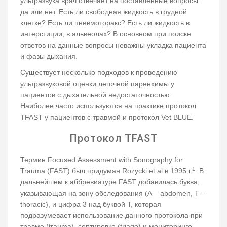
ультразвука врач отвечает на поставленные вопросы:
да или нет. Есть ли свободная жидкость в грудной
клетке? Есть ли пневмоторакс? Есть ли жидкость в
интерстиции, в альвеолах? В основном при поиске
ответов на данные вопросы неважны укладка пациента
и фазы дыхания.
Существует несколько подходов к проведению
ультразвуковой оценки легочной паренхимы у
пациентов с дыхательной недостаточностью.
Наиболее часто используются на практике протокол
ТFAST у пациентов с травмой и протокол Vet BLUE.
Протокол ТFAST
Термин Focused Assessment with Sonography for
1
Trauma (FAST) был придуман Rozycki et al в 1995 г.
. В
дальнейшем к аббревиатуре FAST добавилась буква,
указывающая на зону обследования (А – abdomen, T –
thoracic), и цифра 3 над буквой Т, которая
подразумевает использование данного протокола при
травме (trauma), сортировке (triage) и мониторинге