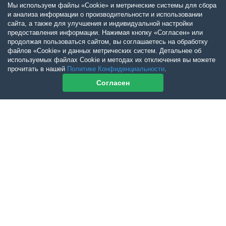
Мы используем файлы «Cookie» и метрические системы для сбора
и анализа информации о производительности и использовании
сайта, а также для улучшения и индивидуальной настройки
предоставления информации. Нажимая кнопку «Согласен» или
продолжая пользоваться сайтом, вы соглашаетесь на обработку
файлов «Cookie» и данных метрических систем. Детальнее об
используемых файлах Cookie и методах их отключения вы можете
прочитать в нашей
Политике Конфиденциальности
.
Согласен
Контакты журнала
По всем вопросам приобретения журнала Ветеринарный Петербург
обращайтесь:
Тел:
+7-960-272-75-98
tatyana.albul@yandex.ru
По всем вопросам приобретения книг обращайтесь:
+7 (950) 001-33-14