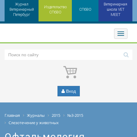
Журнал
Ветеринарная
Издательство
Ветеринарный
СПбВО
школа VET
СПбВО
Петербург
MEET
Toggler
Вход
Главная
Журналы
2015
№3-2015
Слезотечение у животных
Офтальмология