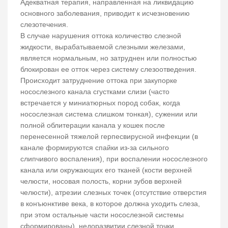
Адекватная терапия, направленная на ликвидацию
основного заболевания, приводит к исчезновению
слезотечения.
В случае нарушения оттока количество слезной
жидкости, вырабатываемой слезными железами,
является нормальным, но затруднен или полностью
блокирован ее отток через систему слезоотведения.
Происходит затруднение оттока при закупорке
носослезного канала сгустками слизи (часто
встречается у миниатюрных пород собак, когда
носослезная система слишком тонкая), сужении или
полной облитерации канала у кошек после
перенесенной тяжелой герпесвирусной инфекции (в
канале формируются спайки из-за сильного
слипчивого воспаления), при воспалении носослезного
канала или окружающих его тканей (кости верхней
челюсти, носовая полость, корни зубов верхней
челюсти), атрезии слезных точек (отсутствие отверстия
в конъюнктиве века, в которое должна уходить слеза,
при этом остальные части носослезной системы
сформированы), недоразвитии слезной точки