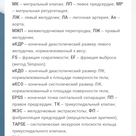
МК
– митральный клапан;
ЛП
– левое предсердие;
МР
– митральная регургитация;
ЛЖ
– левый желудочек;
ЛА
– легочная артерия;
Ао
–
аорта;
МЖП
– межжелудочковая перегородка;
ПЖ
– правый
желудочек;
нКДР
– конечный диастолический размер левого
желудочка, нормализованный к весу;
FS
– фракция сократимости;
EF
– фракция выброса
(метод Simpson);
нКДО
– конечный диастолический размер ЛЖ,
нормализованный к площади поверхности тела;
нКСО
– конечный систолический размер ЛЖ,
нормализованный к площади поверхности тела;
EPSS
– конечная точка септальной сепарации;
ПП
–
правое предсердие;
ТК
– трикуспидальный клапан;
ЖЭС
– желудочковые экстрасистолы;
ФП
–
фибрилляция предсердий (мерцательная аритмия);
TAPSE
– систолическая экскурсия плоскости кольца
трикуспидального клапана;