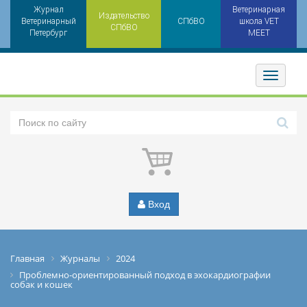
Журнал
Ветеринарная
Издательство
Ветеринарный
СПбВО
школа VET
СПбВО
Петербург
MEET
Toggler
Вход
Главная
Журналы
2024
Проблемно-ориентированный подход в эхокардиографии
собак и кошек