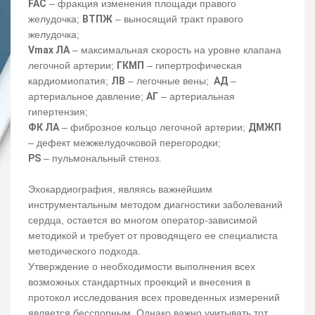
FAC
– фракция изменения площади правого
желудочка;
ВТПЖ
– выносящий тракт правого
желудочка;
Vmax ЛА
– максимальная скорость на уровне клапана
легочной артерии;
ГКМП
– гипертрофическая
кардиомиопатия;
ЛВ
– легочные вены;
АД
–
артериальное давление;
АГ
– артериальная
гипертензия;
ФК ЛА
– фиброзное кольцо легочной артерии;
ДМЖП
– дефект межжелудочковой перегородки;
PS
– пульмональный стеноз.
Эхокардиография, являясь важнейшим
инструментальным методом диагностики заболеваний
сердца, остается во многом оператор-зависимой
методикой и требует от проводящего ее специалиста
методического подхода.
Утверждение о необходимости выполнения всех
возможных стандартных проекций и внесения в
протокол исследования всех проведенных измерений
является бесспорным. Однако важно учитывать тот