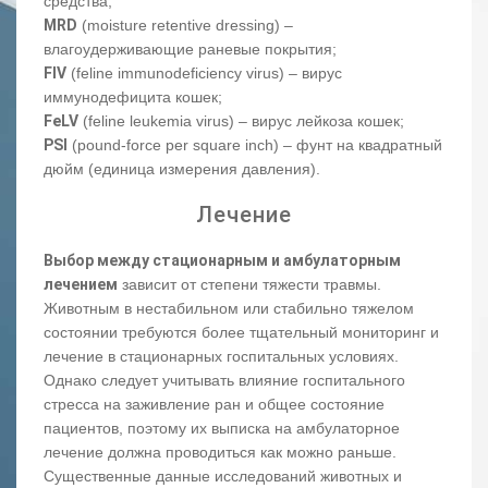
средства;
MRD
(moisture retentive dressing) –
влагоудерживающие раневые покрытия;
FIV
(feline immunodeficiency virus) – вирус
иммунодефицита кошек;
FeLV
(feline leukemia virus) – вирус лейкоза кошек;
PSI
(pound-force per square inch) – фунт на квадратный
дюйм (единица измерения давления).
Лечение
Выбор между стационарным и амбулаторным
лечением
зависит от степени тяжести травмы.
Животным в нестабильном или стабильно тяжелом
состоянии требуются более тщательный мониторинг и
лечение в стационарных госпитальных условиях.
Однако следует учитывать влияние госпитального
стресса на заживление ран и общее состояние
пациентов, поэтому их выписка на амбулаторное
лечение должна проводиться как можно раньше.
Существенные данные исследований животных и