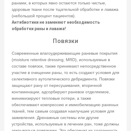
ранами, в которых явно остаются только чистые,
здоровые ткани после тщательной обработки и лаважа
(небольшой процент пациентов).
Антибиотики не заменяют необходимость
обработки раны и лаважа!
Повязки
Современные влагоудерживающие раневые покрытия
(moisture retentive dressing; MRD), используемые в
составе повязок, также принимают непосредственное
участие в очищении раны, то есть создают условия для
селективного аутолитического дебридмента. Повязки
защищают рану от пересушивания, вторичной
контаминации, адсорбируют раневое отделяемое,
минимизируют тепловые потери, а также
обеспечивают компрессию и иммобилизацию раненых
тканей, тем самым создавая наилучшие условия для
заживления. Дренажные системы или другие
устройства, используемые в лечении ран, тоже должны
закрываться повязками. Это обеспечит их сохранность