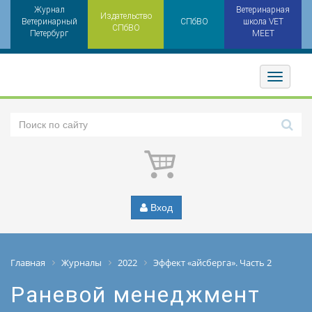
Журнал
Ветеринарная
Издательство
Ветеринарный
СПбВО
школа VET
СПбВО
Петербург
MEET
Toggler
Вход
Главная
Журналы
2022
Эффект «айсберга». Часть 2
Раневой менеджмент