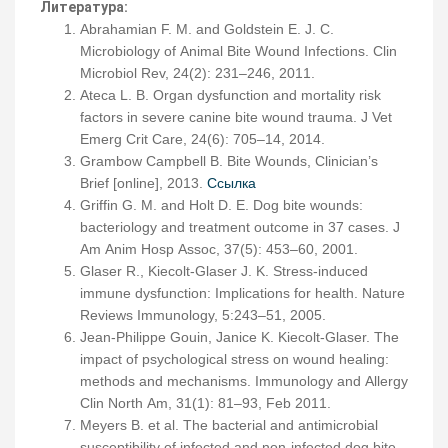
Литература:
Abrahamian F. M. and Goldstein E. J. C.
Microbiology of Animal Bite Wound Infections. Clin
Microbiol Rev, 24(2): 231–246, 2011.
Ateca L. B. Organ dysfunction and mortality risk
factors in severe canine bite wound trauma. J Vet
Emerg Crit Care, 24(6): 705–14, 2014.
Grambow Campbell B. Bite Wounds, Clinician’s
Brief [online], 2013.
Ссылка
Griffin G. M. and Holt D. E. Dog bite wounds:
bacteriology and treatment outcome in 37 cases. J
Am Anim Hosp Assoc, 37(5): 453–60, 2001.
Glaser R., Kiecolt-Glaser J. K. Stress-induced
immune dysfunction: Implications for health. Nature
Reviews Immunology, 5:243–51, 2005.
Jean-Philippe Gouin, Janice K. Kiecolt-Glaser. The
impact of psychological stress on wound healing:
methods and mechanisms. Immunology and Allergy
Clin North Am, 31(1): 81–93, Feb 2011.
Meyers B. et al. The bacterial and antimicrobial
susceptibility of infected and non-infected dog bite