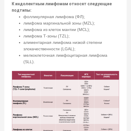
К индолентным лимфомам относят следующие
подтипы:
фолликулярная лимфома (ФЛ);
лимфома маргинальной зоны (MZL);
лимфома из клеток мантии (MCL);
лимфома Т-зоны (TZL);
алиментарная лимфома низкой степени
злокачественности (LGAL);
мелкоклеточная лимфоцитарная лимфома
(SLL).