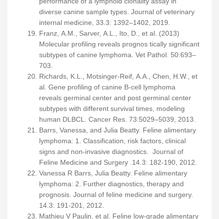
performance of a lymphoid clonality assay in
diverse canine sample types. Journal of veterinary
internal medicine, 33.3: 1392–1402, 2019.
Franz, A.M., Sarver, A.L., Ito, D., et al. (2013)
Molecular profiling reveals prognos tically significant
subtypes of canine lymphoma. Vet Pathol. 50:693–
703.
Richards, K.L., Motsinger‐Reif, A.A., Chen, H.W., et
al. Gene profiling of canine B‐cell lymphoma
reveals germinal center and post germinal center
subtypes with different survival times, modeling
human DLBCL. Cancer Res. 73:5029–5039, 2013.
Barrs, Vanessa, and Julia Beatty. Feline alimentary
lymphoma: 1. Classification, risk factors, clinical
signs and non-invasive diagnostics. Journal of
Feline Medicine and Surgery .14.3: 182-190, 2012.
Vanessa R Barrs, Julia Beatty. Feline alimentary
lymphoma: 2. Further diagnostics, therapy and
prognosis. Journal of feline medicine and surgery.
14.3: 191-201, 2012.
Mathieu V Paulin, et al. Feline low-grade alimentary