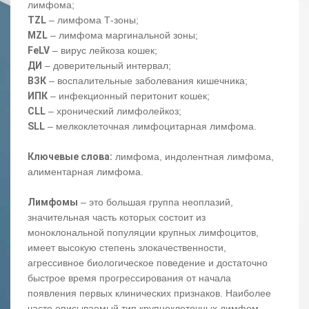
лимфома;
TZL
– лимфома Т-зоны;
MZL
– лимфома маргинальной зоны;
FeLV
– вирус лейкоза кошек;
ДИ
– доверительный интервал;
ВЗК
– воспалительные заболевания кишечника;
ИПК
– инфекционный перитонит кошек;
СLL
– хронический лимфолейкоз;
SLL
– мелкоклеточная лимфоцитарная лимфома.
Ключевые слова:
лимфома, индолентная лимфома,
алиментарная лимфома.
Лимфомы
– это большая группа неоплазий,
значительная часть которых состоит из
моноклональной популяции крупных лимфоцитов,
имеет высокую степень злокачественности,
агрессивное биологическое поведение и достаточно
быстрое время прогрессирования от начала
появления первых клинических признаков. Наиболее
часто описываемый тип крупноклеточных лимфом –