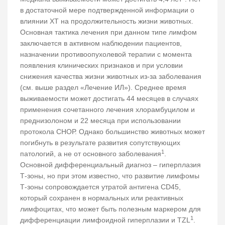
в достаточной мере подтвержденной информации о
влиянии ХТ на продолжительность жизни животных.
Основная тактика лечения при данном типе лимфом
заключается в активном наблюдении пациентов,
назначении противоопухолевой терапии с момента
появления клинических признаков и при условии
снижения качества жизни животных из-за заболевания
(см. выше раздел «Лечение ИЛ»). Среднее время
выживаемости может достигать 44 месяцев в случаях
применения сочетанного лечения хлорамбуцилом и
преднизолоном и 22 месяца при использовании
протокола CНОР. Однако большинство животных может
погибнуть в результате развития сопутствующих
1
патологий, а не от основного заболевания
.
Основной дифференциальный диагноз – гиперплазия
Т-зоны, но при этом известно, что развитие лимфомы
Т-зоны сопровождается утратой антигена CD45,
который сохранен в нормальных или реактивных
лимфоцитах, что может быть полезным маркером для
1
дифференциации лимфоидной гиперплазии и TZL
.