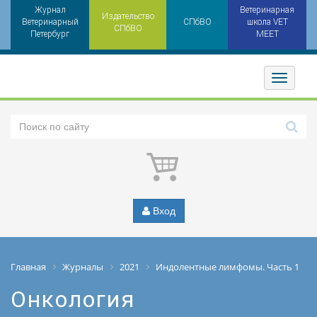
Журнал
Ветеринарная
Издательство
Ветеринарный
СПбВО
школа VET
СПбВО
Петербург
MEET
Toggler
Вход
Главная
Журналы
2021
Индолентные лимфомы. Часть 1
Онкология