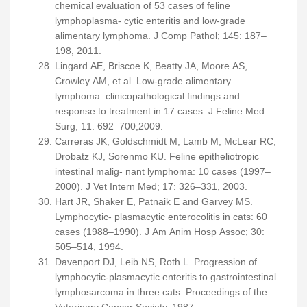
chemical evaluation of 53 cases of feline
lymphoplasma- cytic enteritis and low-grade
alimentary lymphoma. J Comp Pathol; 145: 187–
198, 2011.
Lingard AE, Briscoe K, Beatty JA, Moore AS,
Crowley AM, et al. Low-grade alimentary
lymphoma: clinicopathological findings and
response to treatment in 17 cases. J Feline Med
Surg; 11: 692–700,2009.
Carreras JK, Goldschmidt M, Lamb M, McLear RC,
Drobatz KJ, Sorenmo KU. Feline epitheliotropic
intestinal malig- nant lymphoma: 10 cases (1997–
2000). J Vet Intern Med; 17: 326–331, 2003.
Hart JR, Shaker E, Patnaik E and Garvey MS.
Lymphocytic- plasmacytic enterocolitis in cats: 60
cases (1988–1990). J Am Anim Hosp Assoc; 30:
505–514, 1994.
Davenport DJ, Leib NS, Roth L. Progression of
lymphocytic-plasmacytic enteritis to gastrointestinal
lymphosarcoma in three cats. Proceedings of the