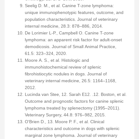
Seelig D. M., et al. Canine T-zone lymphoma:
unique immunophenotypic features, outcome, and
population characteristics. Journal of veterinary
internal medicine, 28.3: 878–886, 2014.
De Lorimier L-P., Campbell O. Canine T-zone
lymphoma: an apparent risk factor for adult‐onset
demodicosis. Journal of Small Animal Practice,
61.5: 323–324, 2020.
Moore A. S., et al. Histologic and
immunohistochemical review of splenic
fibrohistiocytic nodules in dogs. Journal of
veterinary internal medicine, 26.5: 1164–1168,
2012.
Lucinda van Stee, 12. Sarah E12. .12. Boston, et al.
Outcome and prognostic factors for canine splenic
lymphoma treated by splenectomy (1995–2011).
Veterinary Surgery, 44.8: 976–982, 2015.
O'Brien D., 13. Moore P. F., et al. Clinical
characteristics and outcome in dogs with splenic
marginal zone lymphoma. Journal of veterinary