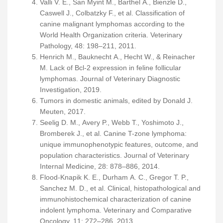
Valli V. E., San Myint M., Barthel A., Bienzle D.,
Caswell J., Colbatzky F., et al. Classification of
canine malignant lymphomas according to the
World Health Organization criteria. Veterinary
Pathology, 48: 198–211, 2011.
Henrich M., Bauknecht A., Hecht W., & Reinacher
M. Lack of Bcl-2 expression in feline follicular
lymphomas. Journal of Veterinary Diagnostic
Investigation, 2019.
Tumors in domestic animals, edited by Donald J.
Meuten, 2017.
Seelig D. M., Avery P., Webb T., Yoshimoto J.,
Bromberek J., et al. Canine T-zone lymphoma:
unique immunophenotypic features, outcome, and
population characteristics. Journal of Veterinary
Internal Medicine, 28: 878–886, 2014.
Flood-Knapik K. E., Durham A. C., Gregor T. P.,
Sanchez M. D., et al. Clinical, histopathological and
immunohistochemical characterization of canine
indolent lymphoma. Veterinary and Comparative
Oncology, 11: 272–286, 2013.