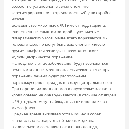
в возрасте от 7 месяцев до 15 лет
. Для собак средний
возраст не установлен в связи с тем, что
зарегистрированная встречаемость ФЛ у них крайне
низкая.
Большинство животных с ФЛ имеют подстадию а,
единственный симптом которой – увеличение
лимфатических узлов. Чаще всего поражаются ЛУ
головы и шеи, но могут быть вовлечены и любые
другие лимфатические узлы, возможно также
мультицентрическое поражение.
На поздних этапах заболевания будут вовлекаться
печень и костный мозг, неопластические клетки при
поражении печени будут расположены
периваскулярно в триадах и вокруг центральных вен.
При поражении костного мозга опухолевые клетки в
крови обычно не обнаруживаются (в отличие от людей
с ФЛ), однако могут наблюдаться цитопении из-за
миелофтиза.
Среднее время выживаемости у кошек и собак
значительно варьируется. У собак медиана
выживаемости составляет около одного года,