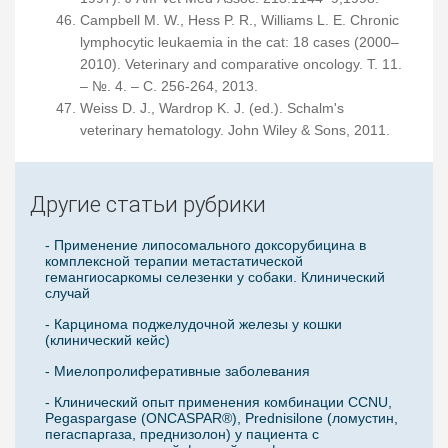
Campbell M. W., Hess P. R., Williams L. E. Chronic
lymphocytic leukaemia in the cat: 18 cases (2000–
2010). Veterinary and comparative oncology. Т. 11.
– №. 4. – С. 256-264, 2013.
Weiss D. J., Wardrop K. J. (ed.). Schalm's
veterinary hematology. John Wiley & Sons, 2011.
Другие статьи рубрики
- Применение липосомального доксорубицина в
комплексной терапии метастатической
гемангиосаркомы селезенки у собаки. Клинический
случай
- Карцинома поджелудочной железы у кошки
(клинический кейс)
- Миелопролиферативные заболевания
- Клинический опыт применения комбинации CCNU,
Pegaspargase (ONCASPAR®), Prednisilone (ломустин,
пегаспаргаза, преднизолон) у пациента с