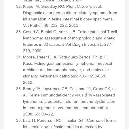
Veterinary Cancer Society, 1987.
Kiupel M, Smedley RC, Pfent C, Xie Y, et al.
Diagnostic algorithm to differentiate lymphoma from
inflammation in feline intestinal biopsy specimens.
Vet Pathol; 48: 212–222, 2011.
Cesari A, Bettini G, Vezzall E. Feline intestinal T-cell
lymphoma: assessment of morphologic and kinetic
features in 30 cases. J Vet Diagn Invest; 21: 277–
279, 2009.
Moore, Peter F., A. Rodriguez-Bertos, Philip H.
Kass. Feline gastrointestinal lymphoma: mucosal
architecture, immunophenotype, and molecular
clonality. Veterinary pathology; 49.4: 658-668,
2012.
Beatty JA, Lawrence CE, Callanan JJ, Grant CK, et
al. Feline immunodeficiency virus (FIV)-associated
lymphoma: a potential role for immune dysfunction
in tumourigenesis. Vet Immunol Immunopathol.
1998; 65: 09–22.
Lutz H, Pedersen NC, Theilen GH. Course of feline
leukemia virus infection and its detection by