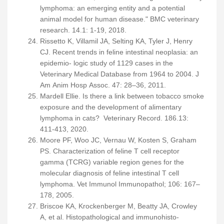
lymphoma: an emerging entity and a potential
animal model for human disease." BMC veterinary
research. 14.1: 1-19, 2018.
Rissetto K, Villamil JA, Selting KA, Tyler J, Henry
CJ. Recent trends in feline intestinal neoplasia: an
epidemio- logic study of 1129 cases in the
Veterinary Medical Database from 1964 to 2004. J
Am Anim Hosp Assoc. 47: 28–36, 2011.
Mardell Ellie. Is there a link between tobacco smoke
exposure and the development of alimentary
lymphoma in cats? Veterinary Record. 186.13:
411-413, 2020.
Moore PF, Woo JC, Vernau W, Kosten S, Graham
PS. Characterization of feline T cell receptor
gamma (TCRG) variable region genes for the
molecular diagnosis of feline intestinal T cell
lymphoma. Vet Immunol Immunopathol; 106: 167–
178, 2005.
Briscoe KA, Krockenberger M, Beatty JA, Crowley
A, et al. Histopathological and immunohisto-