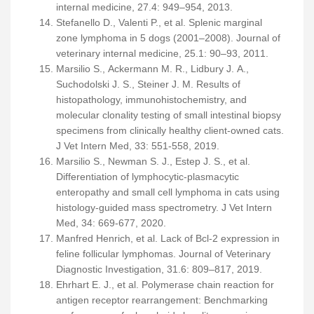
internal medicine, 27.4: 949–954, 2013.
Stefanello D., Valenti P., et al. Splenic marginal
zone lymphoma in 5 dogs (2001–2008). Journal of
veterinary internal medicine, 25.1: 90–93, 2011.
Marsilio S., Ackermann M. R., Lidbury J. A.,
Suchodolski J. S., Steiner J. M. Results of
histopathology, immunohistochemistry, and
molecular clonality testing of small intestinal biopsy
specimens from clinically healthy client-owned cats.
J Vet Intern Med, 33: 551-558, 2019.
Marsilio S., Newman S. J., Estep J. S., et al.
Differentiation of lymphocytic-plasmacytic
enteropathy and small cell lymphoma in cats using
histology-guided mass spectrometry. J Vet Intern
Med, 34: 669-677, 2020.
Manfred Henrich, et al. Lack of Bcl-2 expression in
feline follicular lymphomas. Journal of Veterinary
Diagnostic Investigation, 31.6: 809–817, 2019.
Ehrhart E. J., et al. Polymerase chain reaction for
antigen receptor rearrangement: Benchmarking