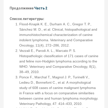
Продолжение
Часть 2
Список литературы:
Flood-Knapik K. E., Durham A. C., Gregor T. P.,
Sánchez M. D., et al. Clinical, histopathological and
immunohistochemical characterization of canine
indolent lymphoma. Veterinary and Comparative
Oncology, 11(4), 272–286, 2012.
Vezzali E., Parodi A. L., Marcato P. S.
Histopathologic classification of 171 cases of canine
and feline non-Hodgkin lymphoma according to the
WHO. Veterinary and Comparative Oncology, 8(1),
38–49, 2010.
Ponce F., Marchal T., Magnol J. P., Turinelli V.,
Ledieu D., Bonnefont C., et al. A morphological
study of 608 cases of canine malignant lymphoma
in France with a focus on comparative similarities
between canine and human lymphoma morphology.
Veterinary Pathology, 47: 414–433, 2010.