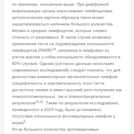
по причинам, описанным выше. При диффузной
инфильтрации органа опухолевыми лимфоцитами
цитологическая картина образцов ткани может
характеризоваться наличием большого количества
мелких и средних лимфоцитов, которые сложно
отличить от реактивных. В таком случае возможно
применение теста на подтверждение клональности
18
лимфоцитов (PARR)
, например в лимфомах из
клеток мантии у собак клональность обнаруживается в
80% случаев. Однако (согласно данным нескольких
современных исследований) следует помнить, что для
диагностики алиментарных мелкоклеточных лимфом
специфичность и чувствительность этого теста
достаточно низкая и имеет высокий риск получения как
ложноположительных, так и ложноотрицательных
15,16
результатов
. Также по результатам исследования,
проведенного в 2019 году, было установлено
отсутствие клональности фолликулярных лимфом у
5
кошек
.
Из-за большого количества противоречивых