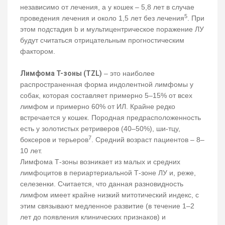
независимо от лечения, а у кошек – 5,8 лет в случае
5
проведения лечения и около 1,5 лет без лечения
. При
этом подстадия b и мультицентрическое поражение ЛУ
будут считаться отрицательным прогностическим
фактором.
Лимфома Т-зоны (TZL)
– это наиболее
распространенная форма индолентной лимфомы у
собак, которая составляет примерно 5–15% от всех
лимфом и примерно 60% от ИЛ. Крайне редко
встречается у кошек. Породная предрасположенность
есть у золотистых ретриверов (40–50%), ши-тцу,
7
боксеров и терьеров
. Средний возраст пациентов – 8–
10 лет.
Лимфома Т-зоны возникает из малых и средних
лимфоцитов в периартериальной Т-зоне ЛУ и, реже,
селезенки. Считается, что данная разновидность
лимфом имеет крайне низкий митотический индекс, с
этим связывают медленное развитие (в течение 1–2
лет до появления клинических признаков) и