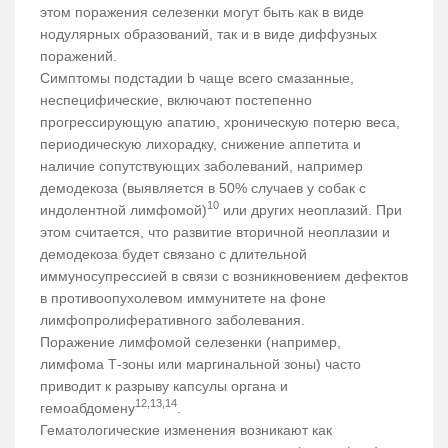
этом поражения селезенки могут быть как в виде
нодулярных образований, так и в виде диффузных
поражений.
Симптомы подстадии b чаще всего смазанные,
неспецифические, включают постепенно
прогрессирующую апатию, хроническую потерю веса,
периодическую лихорадку, снижение аппетита и
наличие сопутствующих заболеваний, например
демодекоза (выявляется в 50% случаев у собак с
10
индолентной лимфомой)
или других неоплазий. При
этом считается, что развитие вторичной неоплазии и
демодекоза будет связано с длительной
иммуносупрессией в связи с возникновением дефектов
в противоопухолевом иммунитете на фоне
лимфопролиферативного заболевания.
Поражение лимфомой селезенки (например,
лимфома Т-зоны или маргинальной зоны) часто
приводит к разрыву капсулы органа и
12,13,14
гемоабдомену
.
Гематологические изменения возникают как