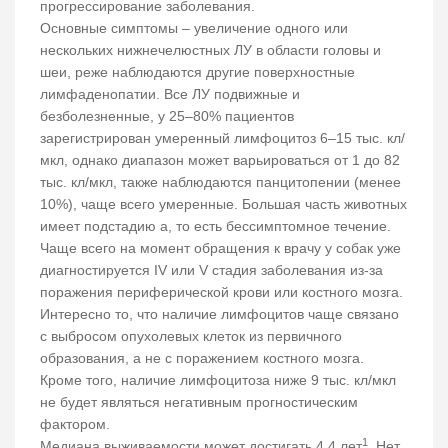
прогрессирование заболевания.
Основные симптомы – увеличение одного или
нескольких нижнечелюстных ЛУ в области головы и
шеи, реже наблюдаются другие поверхностные
лимфаденопатии. Все ЛУ подвижные и
безболезненные, у 25–80% пациентов
зарегистрирован умеренный лимфоцитоз 6–15 тыс. кл/
мкл, однако диапазон может варьироваться от 1 до 82
тыс. кл/мкл, также наблюдаются панцитопении (менее
10%), чаще всего умеренные. Большая часть животных
имеет подстадию a, то есть бессимптомное течение.
Чаще всего на момент обращения к врачу у собак уже
диагностируется IV или V стадия заболевания из-за
поражения периферической крови или костного мозга.
Интересно то, что наличие лимфоцитов чаще связано
с выбросом опухолевых клеток из первичного
образования, а не с поражением костного мозга.
Кроме того, наличие лимфоцитоза ниже 9 тыс. кл/мкл
не будет являться негативным прогностическим
фактором.
1
Медиана выживаемости может достигать 4,4 лет
. Нет