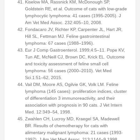
Kiselow MA, Rassnick KM, McDonough SP,
Goldstein RE, et al. Outcome of cats with low-grade
lymphocytic lymphoma: 41 cases (1995-2005). J
Am Vet Med Assoc. 232:405–10, 2008.
Fondacaro JV, Richter KP, Carpenter JL, Hart JR,
Hill SL, Fettman MJ. Feline gastrointestinal
lymphoma: 67 cases (1988–1996).
Eur J Comp Gastroenterol. 1999;4:5–11. Pope KV,
Tun AE, McNeill CJ, Brown DC, Krick EL. Outcome
and toxicity assessment of feline small cell
lymphoma: 56 cases (2000–2010). Vet Med
Sci.1:51–62, 2015.
Vail DM, Moore AS, Ogilvie GK, Volk LM. Feline
lymphoma (145 cases): proliferation indices, cluster
of differentiation 3 immunoreactivity, and their
association with prognosis in 90 cats. J Vet Intern
Med. 12:349–54, 1998.
Zwahlen CH, Lucroy MD, Kraegel SA, Madewell
BR. Results of chemotherapy for cats with
alimentary malignant lymphoma: 21 cases (1993-
1997). J Am Vet Med Assoc. 213:1144–9,1998.