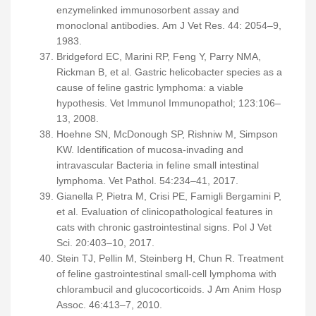
enzymelinked immunosorbent assay and
monoclonal antibodies. Am J Vet Res. 44: 2054–9,
1983.
Bridgeford EC, Marini RP, Feng Y, Parry NMA,
Rickman B, et al. Gastric helicobacter species as a
cause of feline gastric lymphoma: a viable
hypothesis. Vet Immunol Immunopathol; 123:106–
13, 2008.
Hoehne SN, McDonough SP, Rishniw M, Simpson
KW. Identification of mucosa-invading and
intravascular Bacteria in feline small intestinal
lymphoma. Vet Pathol. 54:234–41, 2017.
Gianella P, Pietra M, Crisi PE, Famigli Bergamini P,
et al. Evaluation of clinicopathological features in
cats with chronic gastrointestinal signs. Pol J Vet
Sci. 20:403–10, 2017.
Stein TJ, Pellin M, Steinberg H, Chun R. Treatment
of feline gastrointestinal small-cell lymphoma with
chlorambucil and glucocorticoids. J Am Anim Hosp
Assoc. 46:413–7, 2010.