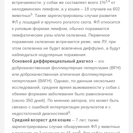
3,4
встречаемости, у собак же составляет всего 1%
от
неходжкинских лимфом, а у кошек – 18 случаев на 602
5
животных
. Также зарегистрированы случаи развития
ФЛ у лошадей и крупного рогатого скота. ФЛ относится
к узловым формам лимфом, обычно поражаются
лимфатические узлы и/или селезенка. Первичное
поражение селезенки встречается реже, чем ЛУ, при
этом селезенка не будет вовлечена диффузно, а будут
наблюдаться нодулярные поражения.
Основной дифференциальный диагноз
– это
доброкачественная фолликулярная гиперплазия (BFH)
или доброкачественная атипичная фолликулярная
гиперплазия (BAFH). Однако, по данным нескольких
исследований, среднее время выживаемости у собак с
обеими формами заболевания было равнозначное
(около 350 дней). По мнению авторов, это может быть
связано с ошибкой интерпретации результатов и с
6
недостаточной диагностикой
.
Средний возраст для кошек
– 7 лет, также
зарегистрированы случаи обнаружения ФЛ у животных
5