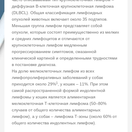
диффузная В-клеточная крупноклеточная лимфома
(DLBCL). Общая классификация лимфоидных
опухолей животных включает около 35 подтипов.
Меньшая группа лимфом представляет собой
опухоли, которые состоят преимущественно из мелких
и средних лимфоцитов и отличаются от
крупноклеточных лимфом медленным
прогрессированием симптомов, смазанной
клинической картиной и определенными трудностями
в постановке диагноза.
На долю мелкоклеточных лимфом из всех
лимфопролиферативных заболеваний у собак
1
приходится около 29%
, у кошек – 11%. При этом
самой распространенной формой индолентной
лимфомы у кошек является алиментарная
мелкоклеточная Т-клеточная лимфома (50–80%
случаев от общего количества алиментарных
лимфом), а у собак – лимфома Т-зоны (около 60% от
общего количества индолентных лимфом).