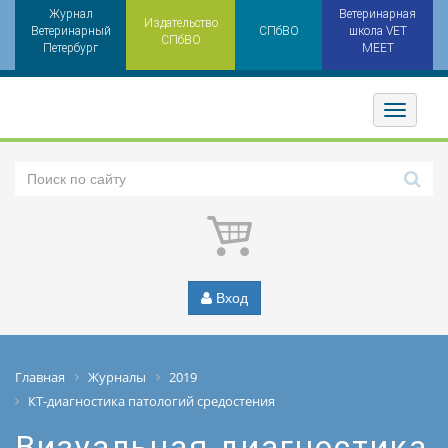
Журнал
Ветеринарная
Издательство
Ветеринарный
СПбВО
школа VET
СПбВО
Петербург
MEET
Toggler
Вход
Главная
Журналы
2019
КТ-диагностика патологий средостения
Визуальная диагностика