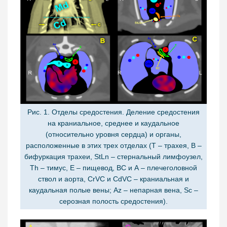
Рис. 1. Отделы средостения. Деление средостения
на краниальное, среднее и каудальное
(относительно уровня сердца) и органы,
расположенные в этих трех отделах (T – трахея, B –
бифуркация трахеи, StLn – стернальный лимфоузел,
Th – тимус, E – пищевод, BC и A – плечеголовной
ствол и аорта, CrVC и CdVC – краниальная и
каудальная полые вены; Az – непарная вена, Sc –
серозная полость средостения).