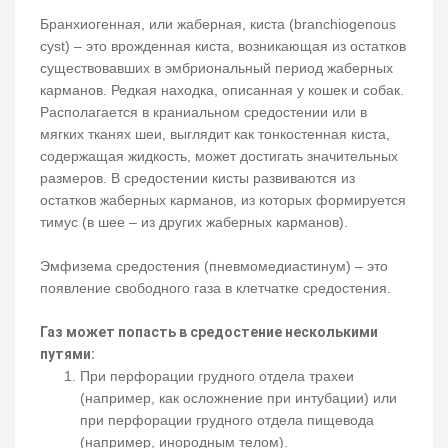
Бранхиогенная, или жаберная, киста (branchiogenous
cyst) – это врожденная киста, возникающая из остатков
существовавших в эмбриональный период жаберных
карманов. Редкая находка, описанная у кошек и собак.
Располагается в краниальном средостении или в
мягких тканях шеи, выглядит как тонкостенная киста,
содержащая жидкость, может достигать значительных
размеров. В средостении кисты развиваются из
остатков жаберных карманов, из которых формируется
тимус (в шее – из других жаберных карманов).
Эмфизема средостения (пневмомедиастинум) – это
появление свободного газа в клетчатке средостения.
Газ может попасть в средостение несколькими
путями:
При перфорации грудного отдела трахеи
(например, как осложнение при интубации) или
при перфорации грудного отдела пищевода
(например, инородным телом).