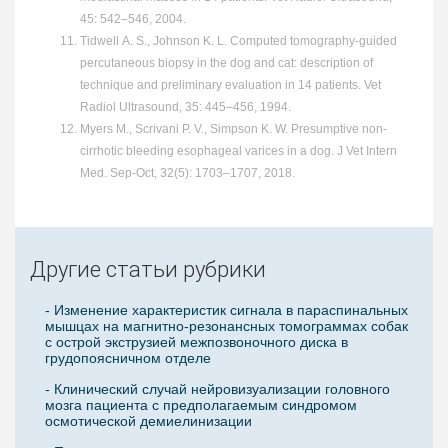
45: 542–546, 2004.
Tidwell A. S., Johnson K. L. Computed tomography-guided
percutaneous biopsy in the dog and cat: description of
technique and preliminary evaluation in 14 patients. Vet
Radiol Ultrasound, 35: 445–456, 1994.
Myers M., Scrivani P. V., Simpson K. W. Presumptive non‐
cirrhotic bleeding esophageal varices in a dog. J Vet Intern
Med. Sep-Oct, 32(5): 1703–1707, 2018.
Другие статьи рубрики
- Изменение характеристик сигнала в параспинальных
мышцах на магнитно-резонансных томограммах собак
с острой экструзией межпозвоночного диска в
грудопоясничном отделе
- Клинический случай нейровизуализации головного
мозга пациента с предполагаемым синдромом
осмотической демиелинизации