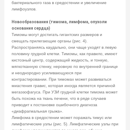
бактериального газа в средостении и увеличение
лимфоузлов.
Новообразования (тимома, лимфома, опухоли
основания сердца)
Тимомы могут достигать гигантских размеров и
смещать прилегающие органы (рис. 4).
Распространяясь каудально, они чаще уходят в левую
половину грудной клетки. Тимомы, как правило, имеют
кистозный центр, содержащий жидкость, и тонкую,
мягкотканную стенку, неровную по внутренней границе
и неоднородно усиливающуюся при
контрастировании. При тимомах может развиваться
миастения гравис, которая иногда является причиной
мегаэзофагуса. При УЗИ грудной клетки тимома может
быть похожа на ткань печени, что в ряде случаев
приводит к постановке ошибочного диагноза
«диафрагмальная грыжа».
Лимфома в средостении может поражать тимус или
лимфатические узлы (рис. 5). Лимфатические узлы при