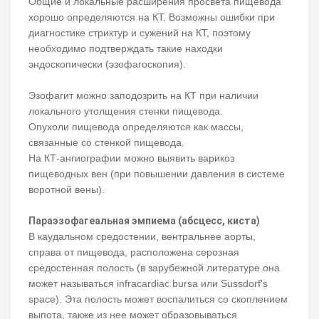
Общие и локальные расширения просвета пищевода
хорошо определяются на КТ. Возможны ошибки при
диагностике стриктур и сужений на КТ, поэтому
необходимо подтверждать такие находки
эндоскопически (эзофагоскопия).
Эзофагит можно заподозрить на КТ при наличии
локального утолщения стенки пищевода.
Опухоли пищевода определяются как массы,
связанные со стенкой пищевода.
На КТ-ангиографии можно выявить варикоз
пищеводных вен (при повышении давления в системе
воротной вены).
Параэзофагеальная эмпиема (абсцесс, киста)
В каудальном средостении, вентральнее аорты,
справа от пищевода, расположена серозная
средостенная полость (в зарубежной литературе она
может называться infracardiac bursa или Sussdorf's
space). Эта полость может воспалиться со скоплением
выпота, также из нее может образовываться