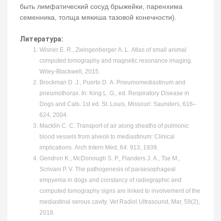
быть лимфатический сосуд брыжейки, паренхима
семенника, толща мякиша тазовой конечности).
Литература:
Wisner E. R., Zwingenberger A. L. Atlas of small animal
computed tomography and magnetic resonance imaging.
Wiley-Blackwell, 2015.
Brockman D. J., Puerto D. A. Pneumomediastinum and
pneumothorax. In: King L. G., ed. Respiratory Disease in
Dogs and Cats. 1st ed. St. Louis, Missouri: Saunders, 616–
624, 2004.
Macklin C. C. Transport of air along sheaths of pulmonic
blood vessels from alveoli to mediastinum: Clinical
implications. Arch Intern Med, 64: 913, 1939.
Gendron K., McDonough S. P., Flanders J. A., Tse M.,
Scrivani P. V. The pathogenesis of paraesophageal
empyema in dogs and constancy of radiographic and
computed tomography signs are linked to involvement of the
mediastinal serous cavity. Vet Radiol Ultrasound, Mar, 59(2),
2018.