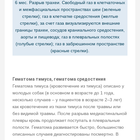
6 мес. Разрыв трахеи. Свободный газ в клетчаточных
и межфасциальных пространствах шеи (зеленые
стрелки); газ в клетчатке средостения (желтые
стрелки), за счет газа визуализируются внешние
границы трахеи, сосудов краниального средостения,
аорты и пищевода; газ в плевральных полостях
(голубые стрелки); газ в забрюшинном пространстве
(красные стрелки).
Гематома тимуса, гематома средостения
Гематома тимуса (кровотечение из тимуса) описано у
молодых собак (в основном в возрасте до 1 года,
несколько случаев – у пациентов в возрасте 2–3 лет)
как кровотечение из ткани тимуса после травмы или
без видимой травмы. После разрыва медиастинальной
плевры кровь продолжает поступать в плевральные
полости. Гематома развивается быстро, большинство
описанных случаев диагностированы посмертно. В