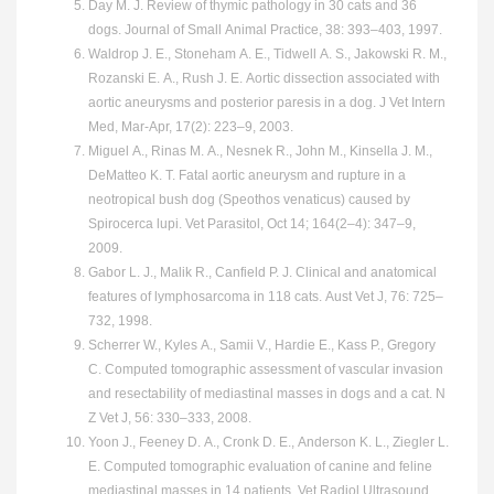
Day M. J. Review of thymic pathology in 30 cats and 36
dogs. Journal of Small Animal Practice, 38: 393–403, 1997.
Waldrop J. E., Stoneham A. E., Tidwell A. S., Jakowski R. M.,
Rozanski E. A., Rush J. E. Aortic dissection associated with
aortic aneurysms and posterior paresis in a dog. J Vet Intern
Med, Mar-Apr, 17(2): 223–9, 2003.
Miguel A., Rinas M. A., Nesnek R., John M., Kinsella J. M.,
DeMatteo K. T. Fatal aortic aneurysm and rupture in a
neotropical bush dog (Speothos venaticus) caused by
Spirocerca lupi. Vet Parasitol, Oct 14; 164(2–4): 347–9,
2009.
Gabor L. J., Malik R., Canfield P. J. Clinical and anatomical
features of lymphosarcoma in 118 cats. Aust Vet J, 76: 725–
732, 1998.
Scherrer W., Kyles A., Samii V., Hardie E., Kass P., Gregory
C. Computed tomographic assessment of vascular invasion
and resectability of mediastinal masses in dogs and a cat. N
Z Vet J, 56: 330–333, 2008.
Yoon J., Feeney D. A., Cronk D. E., Anderson K. L., Ziegler L.
E. Computed tomographic evaluation of canine and feline
mediastinal masses in 14 patients. Vet Radiol Ultrasound,