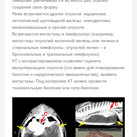
лимфоме увеличиваются во много раз, обычно
сохраняя свою форму.
Реже встречаются другие опухоли: карцинома
эктопической щитовидной железы, хемодектома,
мезенхимальные и прочие опухоли.
Встречаются метастазы в лимфоузлах (например,
метастазы опухолей молочной железы или печени в
стернальные лимфоузлы, опухолей легких – в
бронхиальные и трахеальные лимфоузлы).
КТ с контрастированием позволяет оценить
васкуляризацию опухоли (что важно для планирования
биопсии и хирургического вмешательства), выявить
метастазы. Под контролем КТ можно провести
тонкоигольную биопсию или core-биопсию.