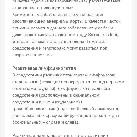
качестве одной из возможных причин рассматривают
отравление антикоагулянтами.
Кроме того, у собак описаны случаи развития
расслаивающей аневризмы аорты. В качестве частой
причины развития данного заболевания у собак и
диких животных указывают нематоду Spirocerca lupi,
которая поражает стенку пищевода. Гематома
средостения и гемоторакс могут развиться при
разрыве аневризмы.
Реактивная лимфаденопатия
В средостении различают три группы лимфоузлов:
стернальные (лежащие непосредственно над первыми
сегментами грудины), лимфоузлы краниального
средостения (расположены в краниальном
средостении выше и каудальнее) и
трахеобронхиальные (подковообразный лимфоузел,
расположенный сразу за бифуркацией трахеи, и два
бронхиальных – справа и слева).
Реактивная лимфаденопатия – это увеличение