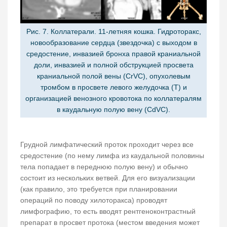
Рис. 7. Коллатерали. 11-летняя кошка. Гидроторакс,
новообразование сердца (звездочка) с выходом в
средостение, инвазией бронха правой краниальной
доли, инвазией и полной обструкцией просвета
краниальной полой вены (CrVC), опухолевым
тромбом в просвете левого желудочка (T) и
организацией венозного кровотока по коллатералям
в каудальную полую вену (CdVC).
Грудной лимфатический проток проходит через все
средостение (по нему лимфа из каудальной половины
тела попадает в переднюю полую вену) и обычно
состоит из нескольких ветвей. Для его визуализации
(как правило, это требуется при планировании
операций по поводу хилоторакса) проводят
лимфографию, то есть вводят рентгеноконтрастный
препарат в просвет протока (местом введения может