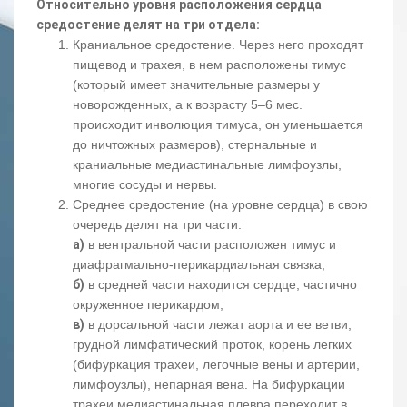
Относительно уровня расположения сердца
средостение делят на три отдела:
Краниальное средостение. Через него проходят
пищевод и трахея, в нем расположены тимус
(который имеет значительные размеры у
новорожденных, а к возрасту 5–6 мес.
происходит инволюция тимуса, он уменьшается
до ничтожных размеров), стернальные и
краниальные медиастинальные лимфоузлы,
многие сосуды и нервы.
Среднее средостение (на уровне сердца) в свою
очередь делят на три части:
а)
в вентральной части расположен тимус и
диафрагмально-перикардиальная связка;
б)
в средней части находится сердце, частично
окруженное перикардом;
в)
в дорсальной части лежат аорта и ее ветви,
грудной лимфатический проток, корень легких
(бифуркация трахеи, легочные вены и артерии,
лимфоузлы), непарная вена. На бифуркации
трахеи медиастинальная плевра переходит в