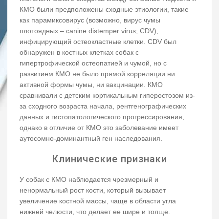
КМО были предположены сходные этиологии, такие
как парамиксовирус (возможно, вирус чумы
плотоядных – canine distemper virus; CDV),
инфицирующий остеокластные клетки. CDV был
обнаружен в костных клетках собак с
гипертрофической остеопатией и чумой, но с
развитием КМО не было прямой корреляции ни
активной формы чумы, ни вакцинации. КМО
сравнивали с детским кортикальным гиперостозом из-
за сходного возраста начала, рентгенографических
данных и гистопатологического прогрессирования,
однако в отличие от КМО это заболевание имеет
аутосомно-доминантный ген наследования.
Клинические признаки
У собак с КМО наблюдается чрезмерный и
ненормальный рост кости, который вызывает
увеличение костной массы, чаще в области угла
нижней челюсти, что делает ее шире и толще.