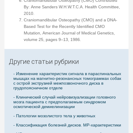
Craniomandibular Osteopathy (CMO) Contributed
By: Anne Sanders W.H.W.T.C.A. Health Committee,
2010.
Craniomandibular Osteopathy (CMO) and a DNA-
Based Test for the Recently Identified CMO
Mutation, American Journal of Medical Genetics,
volume 25, pages 9–13, 1986.
Другие статьи рубрики
- Изменение характеристик сигнала в параспинальных
мышцах на магнитно-резонансных томограммах собак
с острой экструзией межпозвоночного диска в
грудопоясничном отделе
- Клинический случай нейровизуализации головного
мозга пациента с предполагаемым синдромом
осмотической демиелинизации
- Патологии мозолистого тела у животных
- Классификация болезней дисков. МР-характеристики