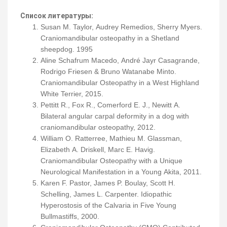
Список литературы:
Susan M. Taylor, Audrey Remedios, Sherry Myers.
Craniomandibular osteopathy in a Shetland
sheepdog. 1995
Aline Schafrum Macedo, André Jayr Casagrande,
Rodrigo Friesen & Bruno Watanabe Minto.
Craniomandibular Osteopathy in a West Highland
White Terrier, 2015.
Pettitt R., Fox R., Comerford E. J., Newitt A.
Bilateral angular carpal deformity in a dog with
craniomandibular osteopathy, 2012.
William O. Ratterree, Mathieu M. Glassman,
Elizabeth A. Driskell, Marc E. Havig.
Craniomandibular Osteopathy with a Unique
Neurological Manifestation in a Young Akita, 2011.
Karen F. Pastor, James P. Boulay, Scott H.
Schelling, James L. Carpenter. Idiopathic
Hyperostosis of the Calvaria in Five Young
Bullmastiffs, 2000.