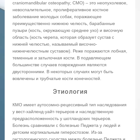
craniomandibular osteopathy; CMO) – это неопухолевое,
невоспалительное, пролиферативное костное
заболевание молодых собак, поражающее
преимущественно нижнюю челюсть, барабанные
пузыри (кость, окружающую среднее ухо) и височную
область (кость черепа, которая образует сустав с
нижней челюстью, называемый височно-
нижнечелюстным суставом). Реже поражаются лобная,
теменные и затылочная кости. В подавляющем
большинстве случаев повреждения являются
двусторонними. В некоторых случаях могут быть
вовлечены и трубчатые кости конечностей.
Этиология
КМО имеет аутосомно-рецессивный тип наследования
у вест-хайленд-уайт-терьеров и наследственную
предрасположенность у шотландских терьеров.
Болезнь сравнивали с болезнью Педжета у людей и
детским кортикальным гиперостозом. Из-за
гистологического сходства между болезнью Педжета и