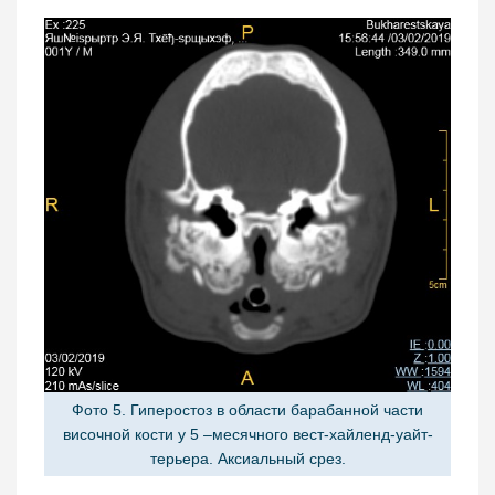
Фото 5. Гиперостоз в области барабанной части
височной кости у 5 –месячного вест-хайленд-уайт-
терьера. Аксиальный срез.