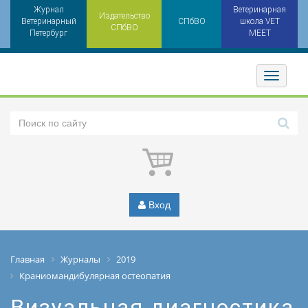
Журнал
Ветеринарная
Издательство
Ветеринарный
СПбВО
школа VET
СПбВО
Петербург
MEET
Toggler
Вход
Главная
Журналы
2019
Краниомандибулярная остеопатия
Визуальная диагностика