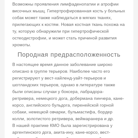
Возможны проявления лимфаденопатии и атрофии
височных мышц. Гипертрофированная кость у больных
собак может также наблюдаться в мягких тканях,
прилегающих к костям. Новая костная ткань похожа на
ту, которую обнаружили при гипертрофической
остеодистрофии, и может стать причиной развития
хромоты.
Породная предрасположенность
В настоящее время данное заболевание широко
описано в группе терьеров. Наиболее часто его
регистрируют у вест-хайленд-уайт-терьеров и
шотландских терьеров, однако в литературе также
были описаны случаи у боксера, лабрадора-
ретривера, немецкого дога, добермана пинчера, кане-
корсо, английского бульдога, пиренейской горной
собаки, немецкой овчарки, бульмастифа, бордер
колли, золотистого ретривера, веймаранера и др.
В нашей практике КМО была зарегистрирована у
аргентинского дога, акита-ину, кане-корсо, вест-