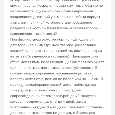
внутри черепа. Неврологические симптомы обычно не
наблюдаются, однако описан случай нарушения
координации движений у 4-месячной собаки породы
акита-ину, причиной которого стало чрезмерное
разрастание костной ткани вглубь черепной коробки и
сдавливание тканей мозга2.
При физикальном осмотре обычно наблюдаются
двустороннее симметричное твердое разрастание
костной ткани и отек тела нижней челюсти, а иногда и
ее ветвей (мышечной и суставной). Пальпация зоны
отека может быть болезненной. Дискомфорт возникает
при попытке животного открыть ротовую полость. В
случае прогрессирования заболевания ротовая
полость может открываться не более чем на 1–2 см. В
период пролиферации костей может наблюдаться
лихорадка (описаны собаки с лихорадкой,
сопровождающейся температурой до 40 градусов,
которая продолжалась от 3 до 4 дней, затем
повторялась каждые 10–14 дней с момента постановки
диагноза, пока животное не достигало 8 месяцев).