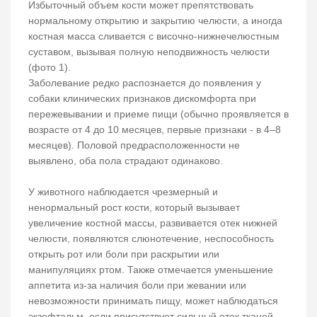
Избыточный объем кости может препятствовать
нормальному открытию и закрытию челюсти, а иногда
костная масса сливается с височно-нижнечелюстным
суставом, вызывая полную неподвижность челюсти
(фото 1).
Заболевание редко распознается до появления у
собаки клинических признаков дискомфорта при
пережевывании и приеме пищи (обычно проявляется в
возрасте от 4 до 10 месяцев, первые признаки - в 4–8
месяцев). Половой предрасположенности не
выявлено, оба пола страдают одинаково.
У животного наблюдается чрезмерный и
ненормальный рост кости, который вызывает
увеличение костной массы, развивается отек нижней
челюсти, появляются слюнотечение, неспособность
открыть рот или боли при раскрытии или
манипуляциях ртом. Также отмечается уменьшение
аппетита из-за наличия боли при жевании или
невозможности принимать пищу, может наблюдаться
экзофтальм, если присутствует сильный отек тканей