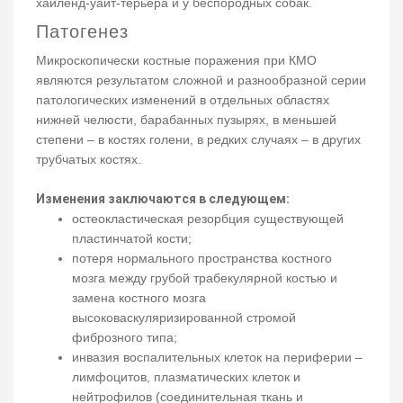
хайленд-уайт-терьера и у беспородных собак.
Патогенез
Микроскопически костные поражения при КMO
являются результатом сложной и разнообразной серии
патологических изменений в отдельных областях
нижней челюсти, барабанных пузырях, в меньшей
степени – в костях голени, в редких случаях – в других
трубчатых костях.
Изменения заключаются в следующем:
остеокластическая резорбция существующей
пластинчатой ​​кости;
потеря нормального пространства костного
мозга между грубой трабекулярной костью и
замена костного мозга
высоковаскуляризированной стромой
фиброзного типа;
инвазия воспалительных клеток на периферии –
лимфоцитов, плазматических клеток и
нейтрофилов (соединительная ткань и