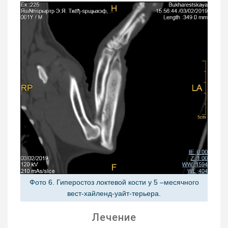
Фото 6. Гиперостоз локтевой кости у 5 –месячного
вест-хайленд-уайт-терьера.
Лечение