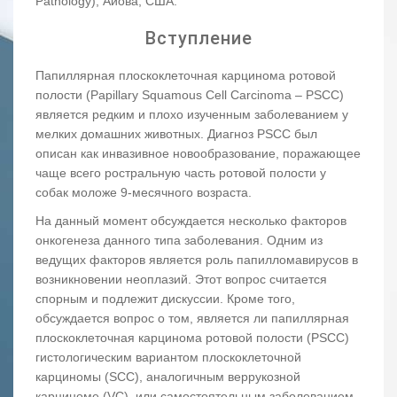
Pathology), Айова, США.
Вступление
Папиллярная плоскоклеточная карцинома ротовой
полости (Papillary Squamous Cell Carcinoma – PSCC)
является редким и плохо изученным заболеванием у
мелких домашних животных. Диагноз PSCC был
описан как инвазивное новообразование, поражающее
чаще всего ростральную часть ротовой полости у
собак моложе 9-месячного возраста.
На данный момент обсуждается несколько факторов
онкогенеза данного типа заболевания. Одним из
ведущих факторов является роль папилломавирусов в
возникновении неоплазий. Этот вопрос считается
спорным и подлежит дискуссии. Кроме того,
обсуждается вопрос о том, является ли папиллярная
плоскоклеточная карцинома ротовой полости (PSCC)
гистологическим вариантом плоскоклеточной
карциномы (SCC), аналогичным веррукозной
карциноме (VC), или самостоятельным заболеванием.