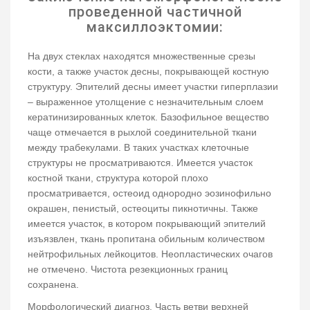
проведенной частичной
максиллоэктомии:
На двух стеклах находятся множественные срезы
кости, а также участок десны, покрывающей костную
структуру. Эпителий десны имеет участки гиперплазии
– выраженное утолщение с незначительным слоем
кератинизированных клеток. Базофильное вещество
чаще отмечается в рыхлой соединительной ткани
между трабекулами. В таких участках клеточные
структуры не просматриваются. Имеется участок
костной ткани, структура которой плохо
просматривается, остеоид однородно эозинофильно
окрашен, пенистый, остеоциты пикнотичны. Также
имеется участок, в котором покрывающий эпителий
изъязвлен, ткань пропитана обильным количеством
нейтрофильных лейкоцитов. Неопластических очагов
не отмечено. Чистота резекционных границ
сохранена.
Морфологический диагноз. Часть ветви верхней