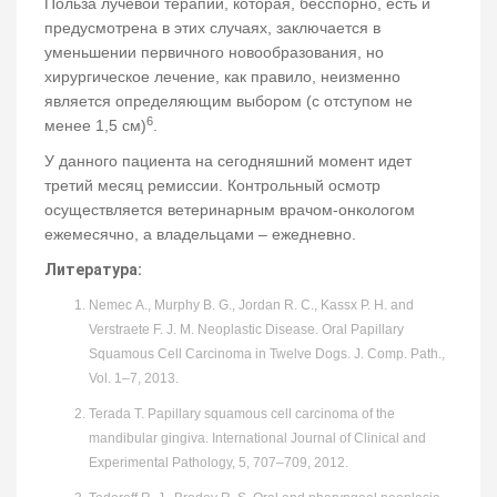
Польза лучевой терапии, которая, бесспорно, есть и
предусмотрена в этих случаях, заключается в
уменьшении первичного новообразования, но
хирургическое лечение, как правило, неизменно
является определяющим выбором (с отступом не
6
менее 1,5 см)
.
У данного пациента на сегодняшний момент идет
третий месяц ремиссии. Контрольный осмотр
осуществляется ветеринарным врачом-онкологом
ежемесячно, а владельцами – ежедневно.
Литература:
Nemec A., Murphy B. G., Jordan R. C., Kassx P. H. and
Verstraete F. J. M. Neoplastic Disease. Oral Papillary
Squamous Cell Carcinoma in Twelve Dogs. J. Comp. Path.,
Vol. 1–7, 2013.
Terada T. Papillary squamous cell carcinoma of the
mandibular gingiva. International Journal of Clinical and
Experimental Pathology, 5, 707–709, 2012.