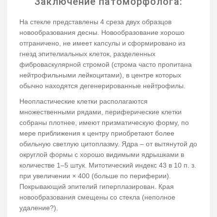
Заключение патоморфолога:
На стекле представлены 4 среза двух образцов
новообразования десны. Новообразование хорошо
отграничено, не имеет капсулы и сформировано из
гнезд эпителиальных клеток, разделенных
фиброваскулярной стромой (строма часто пропитана
нейтрофильными лейкоцитами), в центре которых
обычно находятся дегенерированные нейтрофилы.
Неопластические клетки располагаются
множественными рядами, периферические клетки
собраны плотнее, имеют призматическую форму, по
мере приближения к центру приобретают более
обильную светлую цитоплазму. Ядра – от вытянутой до
округлой формы с хорошо видимыми ядрышками в
количестве 1–5 штук. Митотический индекс 43 в 10 п. з.
при увеличении × 400 (больше по периферии).
Покрывающий эпителий гиперплазирован. Края
новообразования смещены со стекла (неполное
удаление?).