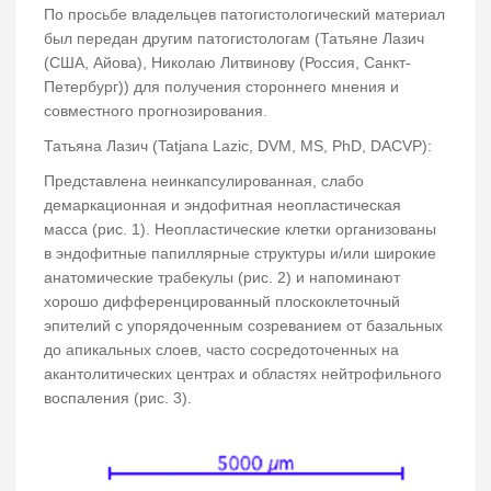
По просьбе владельцев патогистологический материал
был передан другим патогистологам (Татьяне Лазич
(США, Айова), Николаю Литвинову (Россия, Санкт-
Петербург)) для получения стороннего мнения и
совместного прогнозирования.
Татьяна Лазич (Tatjana Lazic, DVM, MS, PhD, DACVP):
Представлена неинкапсулированная, слабо
демаркационная и эндофитная неопластическая
масса (рис. 1). Неопластические клетки организованы
в эндофитные папиллярные структуры и/или широкие
анатомические трабекулы (рис. 2) и напоминают
хорошо дифференцированный плоскоклеточный
эпителий с упорядоченным созреванием от базальных
до апикальных слоев, часто сосредоточенных на
акантолитических центрах и областях нейтрофильного
воспаления (рис. 3).