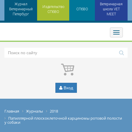
Журнал
Ветеринарная
Издательство
Ветеринарный
СПбВО
школа VET
СПбВО
Петербург
MEET
Toggler
Вход
Главная
Журналы
2018
Папиллярной плоскоклеточной карциномы ротовой полости
у собаки