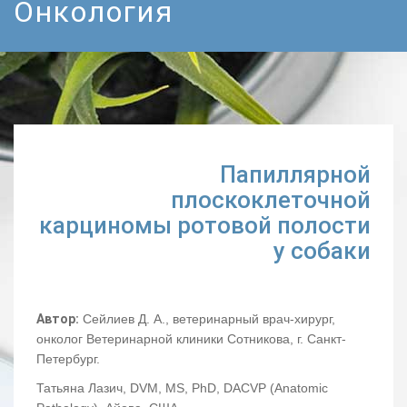
Онкология
Папиллярной
плоскоклеточной
карциномы ротовой полости
у собаки
Автор:
Сейлиев Д. А., ветеринарный врач-хирург,
онколог Ветеринарной клиники Сотникова, г. Санкт-
Петербург.
Татьяна Лазич, DVM, MS, PhD, DACVP (Anatomic