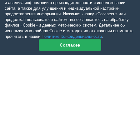
и анализа информации о производительности и использовании
сайта, а также для улучшения и индивидуальной настройки
предоставления информации. Нажимая кнопку «Согласен» или
продолжая пользоваться сайтом, вы соглашаетесь на обработку
файлов «Cookie» и данных метрических систем. Детальнее об
используемых файлах Cookie и методах их отключения вы можете
прочитать в нашей
Политике Конфиденциальности
.
Согласен
Контакты журнала
По всем вопросам приобретения журнала Ветеринарный Петербург
обращайтесь:
Тел:
+7-960-272-75-98
tatyana.albul@yandex.ru
По всем вопросам приобретения книг обращайтесь:
+7 (950) 001-33-14