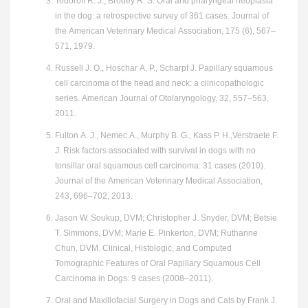
Todoroff R. J., Brodey R. S. Oral and pharyngeal neoplasia
in the dog: a retrospective survey of 361 cases. Journal of
the American Veterinary Medical Association, 175 (6), 567–
571, 1979.
Russell J. O., Hoschar A. P., Scharpf J. Papillary squamous
cell carcinoma of the head and neck: a clinicopathologic
series. American Journal of Otolaryngology, 32, 557–563,
2011.
Fulton A. J., Nemec A., Murphy B. G., Kass P. H.,Verstraete F.
J. Risk factors associated with survival in dogs with no
tonsillar oral squamous cell carcinoma: 31 cases (2010).
Journal of the American Veterinary Medical Association,
243, 696–702, 2013.
Jason W. Soukup, DVM; Christopher J. Snyder, DVM; Betsie
T. Simmons, DVM; Marie E. Pinkerton, DVM; Ruthanne
Chun, DVM. Clinical, Histologic, and Computed
Tomographic Features of Oral Papillary Squamous Cell
Carcinoma in Dogs: 9 cases (2008–2011).
Oral and Maxillofacial Surgery in Dogs and Cats by Frank J.