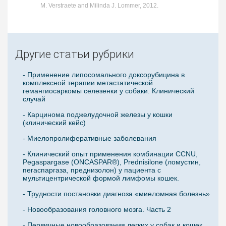
M. Verstraete and Milinda J. Lommer, 2012.
Другие статьи рубрики
- Применение липосомального доксорубицина в
комплексной терапии метастатической
гемангиосаркомы селезенки у собаки. Клинический
случай
- Карцинома поджелудочной железы у кошки
(клинический кейс)
- Миелопролиферативные заболевания
- Клинический опыт применения комбинации CCNU,
Pegaspargase (ONCASPAR®), Prednisilone (ломустин,
пегаспаргаза, преднизолон) у пациента с
мультицентрической формой лимфомы кошек.
- Трудности постановки диагноза «миеломная болезнь»
- Новообразования головного мозга. Часть 2
- Первичные новообразования легких у собак и кошек