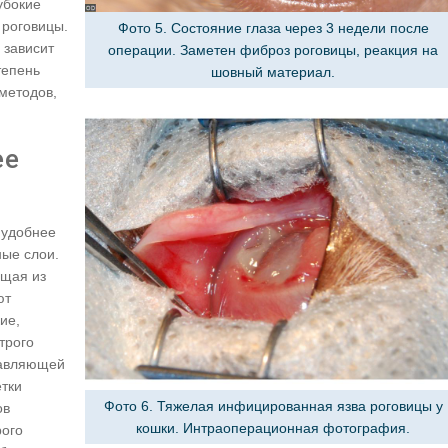
убокие
 роговицы.
Фото 5. Состояние глаза через 3 недели после
 зависит
операции. Заметен фиброз роговицы, реакция на
тепень
шовный материал.
методов,
ее
у удобнее
ные слои.
ящая из
ют
ие,
трого
тавляющей
етки
Фото 6. Тяжелая инфицированная язва роговицы у
ов
кошки. Интраоперационная фотография.
рого