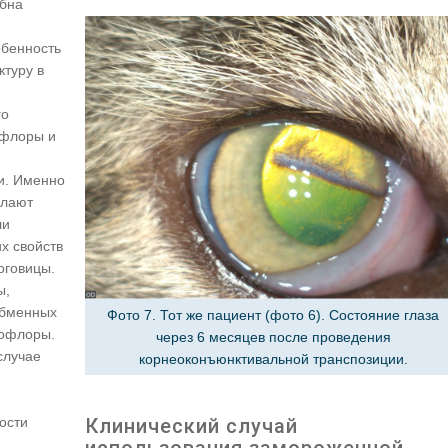
обна
обенность
ктуру в
го
офлоры и
и. Именно
елают
ли
х свойств
оговицы.
ы,
обменных
Фото 7. Тот же пациент (фото 6). Состояние глаза
рофлоры.
через 6 месяцев после проведения
случае
корнеоконъюнктивальной транспозиции.
Клинический случай
ости
использования замороженной