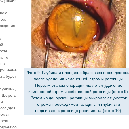
 функций
свою
ной.
реждения
о
ий.
боте
к, то
 на
арушение
Фото 9. Глубина и площадь образовавшегося дефект
та будет
после удаления измененной стромы роговицы.
Первым этапом операции является удаление
функции,
измененной стромы собственной роговицы (фото 9)
. Шерсть
Затем из донорской роговицы выкраивают участок
 и
стромы необходимой толщины и глубины и
 сосудов,
подшивают к роговице реципиента (фото 10).
тромы
ефект
тирует со