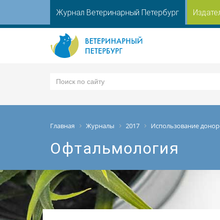
Журнал Ветеринарный Петербург
Издате
Главная
Журналы
2017
Использование донор
Офтальмология