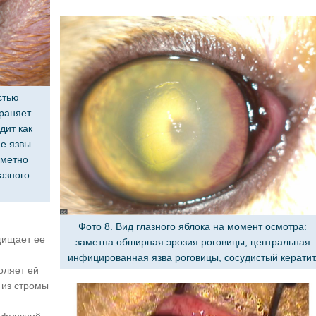
стью
раняет
дит как
не язвы
аметно
азного
Фото 8. Вид глазного яблока на момент осмотра:
щищает ее
заметна обширная эрозия роговицы, центральная
инфицированная язва роговицы, сосудистый кератит
оляет ей
 из стромы