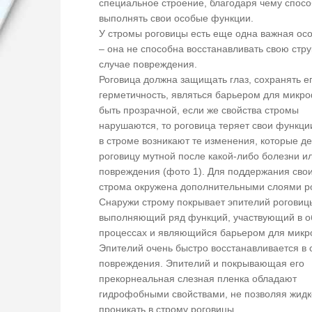
специальное строение, благодаря чему спос
выполнять свои особые функции.
У стромы роговицы есть еще одна важная ос
– она не способна восстанавливать свою стру
случае повреждения.
Роговица должна защищать глаз, сохранять е
герметичность, являться барьером для микр
быть прозрачной, если же свойства стромы
нарушаются, то роговица теряет свои функци
в строме возникают те изменения, которые д
роговицу мутной после какой-либо болезни и
повреждения (фото 1). Для поддержания свои
строма окружена дополнительными слоями р
Снаружи строму покрывает эпителий роговиц
выполняющий ряд функций, участвующий в 
процессах и являющийся барьером для мик
Эпителий очень быстро восстанавливается в 
повреждения. Эпителий и покрывающая его
прекорнеальная слезная пленка обладают
гидрофобными свойствами, не позволяя жидк
проникать в строму роговицы.