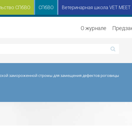
льство СПбВО
СПбВО
Ветеринарная школа VET MEET
О журнале
Предза
ской замороженной стромы для замещения дефектов роговицы