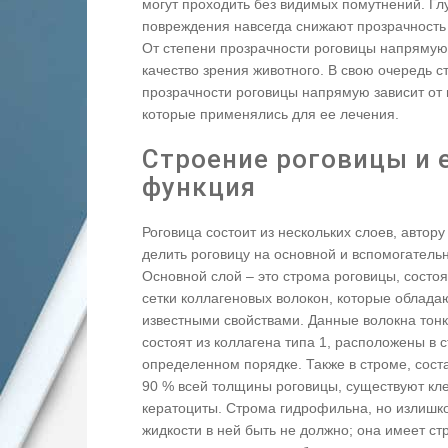
могут проходить без видимых помутнений. Гл
повреждения навсегда снижают прозрачность
От степени прозрачности роговицы напрямую
качество зрения животного. В свою очередь с
прозрачности роговицы напрямую зависит от 
которые применялись для ее лечения.
Строение роговицы и 
функция
Роговица состоит из нескольких слоев, автор
делить роговицу на основной и вспомогатель
Основной слой – это строма роговицы, состо
сетки коллагеновых волокон, которые облада
известными свойствами. Данные волокна тонк
состоят из коллагена типа 1, расположены в с
определенном порядке. Также в строме, сос
90 % всей толщины роговицы, существуют кл
кератоциты. Строма гидрофильна, но излишк
жидкости в ней быть не должно; она имеет ст