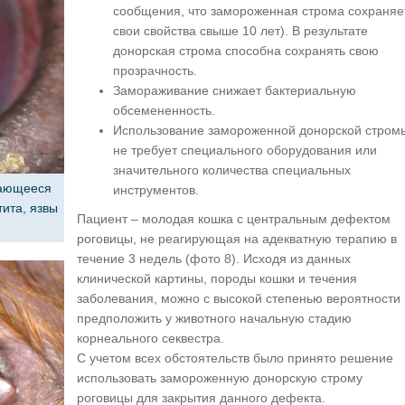
сообщения, что замороженная строма сохраняе
свои свойства свыше 10 лет). В результате
донорская строма способна сохранять свою
прозрачность.
Замораживание снижает бактериальную
обсемененность.
Использование замороженной донорской стром
не требует специального оборудования или
значительного количества специальных
дающееся
инструментов.
тита, язвы
Пациент – молодая кошка с центральным дефектом
роговицы, не реагирующая на адекватную терапию в
течение 3 недель (фото 8). Исходя из данных
клинической картины, породы кошки и течения
заболевания, можно с высокой степенью вероятности
предположить у животного начальную стадию
корнеального секвестра.
С учетом всех обстоятельств было принято решение
использовать замороженную донорскую строму
роговицы для закрытия данного дефекта.