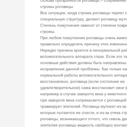
Основа прозрачности роговицы – сохранение
стромы роговицы.
Все ситуации, когда строма роговицы теряет 
специальную структуру, делают роговицу мут
Степень помутнения зависит от степени пов
стромы.
При любом помутнении роговицы очень важн
правильно определить причину этих изменен
Нередко причина кроется в ненормальной ра
вспомогательного аппарата глаза. Если это та
основные действия должны быть направлены
исправление данной проблемы. Как только н
нормальной работы вспомогательного аппара
восстановлено, роговица (если состояние ее
удовлетворительное) сама восстановит свои 
например в случае заворота века у животного
при завороте века соприкасается с роговицей
травмирует эпителий. Роговица мутнеет из-за
которые пытаются ее спасти, и из-за отека с
роговицы, возникающего оттого, что сквозь д
эпителия роговицы жидкость свободно контак