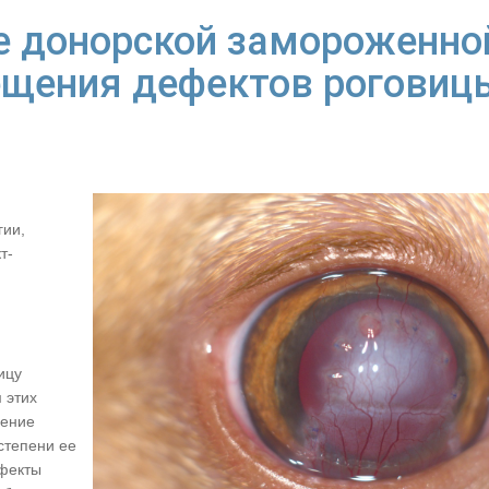
е донорской замороженно
щения дефектов роговиц
гии,
т-
ицу
 этих
нение
 степени ее
ефекты