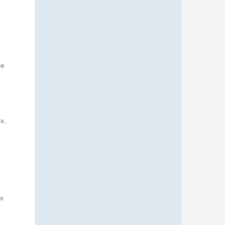
ое
х,
х