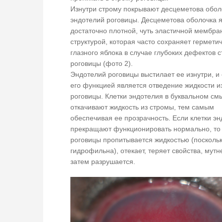
Изнутри строму покрывают десцеметова обол
эндотелий роговицы. Десцеметова оболочка 
достаточно плотной, чуть эластичной мембра
структурой, которая часто сохраняет гермети
глазного яблока в случае глубоких дефектов 
роговицы (фото 2).
Эндотелий роговицы выстилает ее изнутри, и
его функцией является отведение жидкости и
роговицы. Клетки эндотелия в буквальном см
откачивают жидкость из стромы, тем самым
обеспечивая ее прозрачность. Если клетки э
прекращают функционировать нормально, то
роговицы пропитывается жидкостью (поскольк
гидрофильна), отекает, теряет свойства, мутне
затем разрушается.