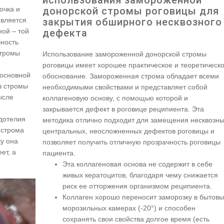
донорской стромы роговицы для
очка и
закрытия обширного несквозного
является
дефекта
ной – той
чность
стромы
Использование замороженной донорской стромы
роговицы имеет хорошее практическое и теоретическ
 основной
обоснование. Замороженная строма обладает всеми
з стромы
необходимыми свойствами и представляет собой
ысле
коллагеновую основу, с помощью которой и
закрывается дефект в роговице реципиента. Эта
ндотелия
методика отлично подходит для замещения несквозны
 строма
центральных, неосложненных дефектов роговицы и
у она
позволяет получить отличную прозрачность роговицы
ет, а
пациента.
Эта коллагеновая основа не содержит в себе
живых кератоцитов, благодаря чему снижается
риск ее отторжения организмом реципиента.
Коллаген хорошо переносит заморозку в бытовы
морозильных камерах (-20°) и способен
сохранять свои свойства долгое время (есть