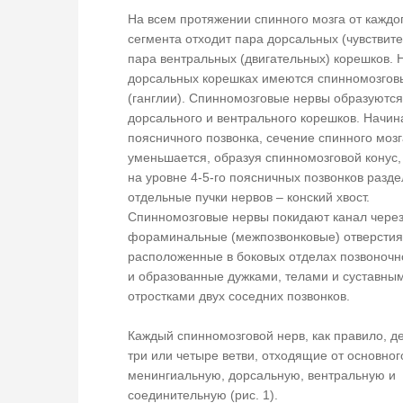
На всем протяжении спинного мозга от каждог
сегмента отходит пара дорсальных (чувствит
пара вентральных (двигательных) корешков. 
дорсальных корешках имеются спинномозгов
(ганглии). Спинномозговые нервы образуютс
дорсального и вентрального корешков. Начина
поясничного позвонка, сечение спинного мозг
уменьшается, образуя спинномозговой конус,
на уровне 4-5-го поясничных позвонков разде
отдельные пучки нервов – конский хвост.
Спинномозговые нервы покидают канал чере
фораминальные (межпозвонковые) отверстия
расположенные в боковых отделах позвоночн
и образованные дужками, телами и суставны
отростками двух соседних позвонков.
Каждый спинномозговой нерв, как правило, д
три или четыре ветви, отходящие от основног
менингиальную, дорсальную, вентральную и
соединительную (рис. 1).