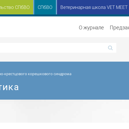
льство СПбВО
СПбВО
Ветеринарная школа VET MEET
О журнале
Предза
но-крестцового корешкового синдрома
тика