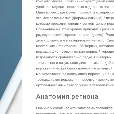
конского хвоста» (пояснично-крестцовый син
удаётся выделить несколько отдельных патол
Одно из мест, где может произойти компресси
это межпозвонковые (фораминальные) отверс
которые проходят корешки сегментарных нер
Поражение на этом уровне приводит к разви
радикулопатии (корешкового синдрома). Рад
диагностируются в ветеринарии нечасто. Связ
несколькими факторами. Во-первых, патологи
поражающие исключительно нервный корешо
встречаются сравнительно редко. Во-вторых,
топическая и визуальная диагностика подобн
поражений может быть сложной из-за редкой
манифестации локализующих поражение сим
третьих, такие поражения нередко «маскирую
ортопедическими патологиями в тазовой коне
Анатомия региона
Обычно у собак насчитывают семь позвонков 
поясничном отделе и три или четыре сросши