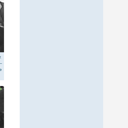
.
 –
е