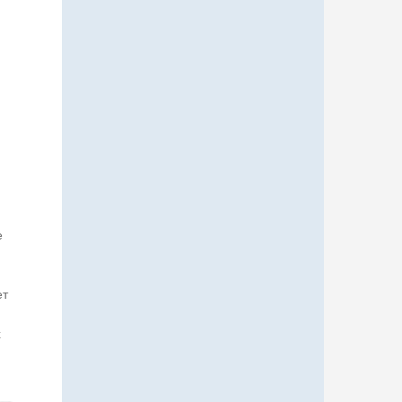
е
ет
х