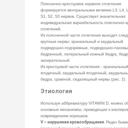
Пояснично-крестцовое нервное сплетение
формируется вентральными ветвями L3, L4, L
S1, S2, S3 нервов. Существует значительная
индивидуальная вариабельность пояснично-к
сплетений.
Из поясничной части сплетения выходят сле
крупные нервы: краниальный и каудальный
подвздошно-подчревные, подвздошно-паховы
бедренный, латеральный кожный бедра, бед
запирательный.
Из крестцовой части сплетения - краниальны
ягодичный, каудальный ягодичный, каудальн
бедра, срамной, седалищный нервы (рис. 2).
Этиология
Используя аббревиатуру VITAMIN D, можно о
основные механизмы, приводящие к изолир
повреждениям корешков.
V – нарушение кровообращения.
Редко быва