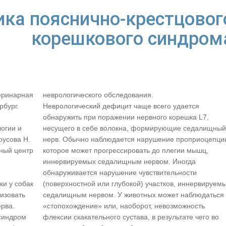
ика пояснично-крестцовог
корешкового синдром
теринарная
неврологического обследования.
рбург.
Неврологический дефицит чаще всего удается
обнаружить при поражении нервного корешка L7,
огии и
несущего в себе волокна, формирующие седалищный
оусова Н.
нерв. Обычно наблюдается нарушение проприоцепци
рный центр
которое может прогрессировать до плегии мышц,
иннервируемых седалищным нервом. Иногда
обнаруживается нарушение чувствительности
и у собак
(поверхностной или глубокой) участков, иннервируем
лизовать
седалищным нервом. У животных может наблюдаться
ерва.
«стопохождение» или, наоборот, невозможность
«синдром
флексии скакательного сустава, в результате чего во