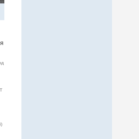
я
од
РТ
4)