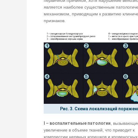
первичной причиной, хотя нарушение венозно
является наиболее существенным патологич
механизмом, приводящим к развитию клинич
признаков.
Рис. 3. Схема локализаций поражен
I – воспалительные патологии
, вызывающи
увеличение в объеме тканей, что приводит к
компрессии нервных корешков и кровеносных