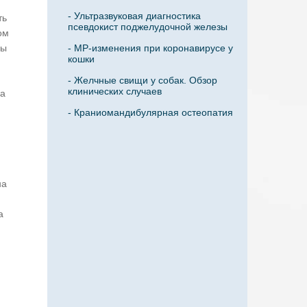
- Ультразвуковая диагностика
ть
псевдокист поджелудочной железы
ом
цы
- МР-изменения при коронавирусе у
кошки
- Желчные свищи у собак. Обзор
клинических случаев
ва
- Краниомандибулярная остеопатия
на
а