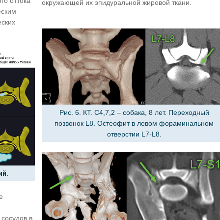
го оттока
окружающей их эпидуральной жировой ткани.
еским
еских
Рис. 6. КТ. С4,7,2 – собака, 8 лет. Переходный
позвонок L8. Остеофит в левом фораминальном
отверстии L7-L8.
ий.
е
 сосудов в