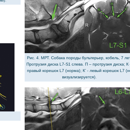
вы).
Рис. 4. МРТ. Собака породы бультерьер, кобель, 7 лет
Протрузия диска L7-S1 слева. П – протрузия диска; К
правый корешок L7 (норма); К’ - левый корешок L7 (н
визуализируется).