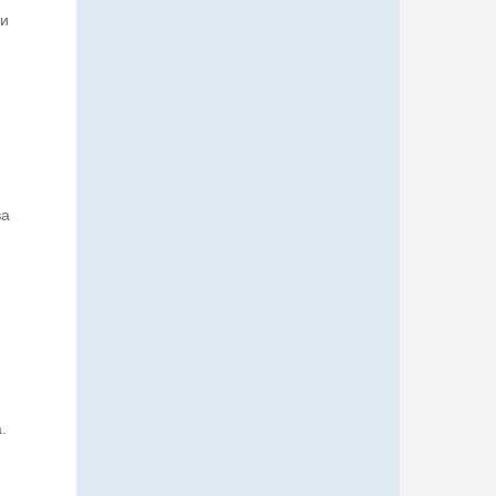
 и
ва
.