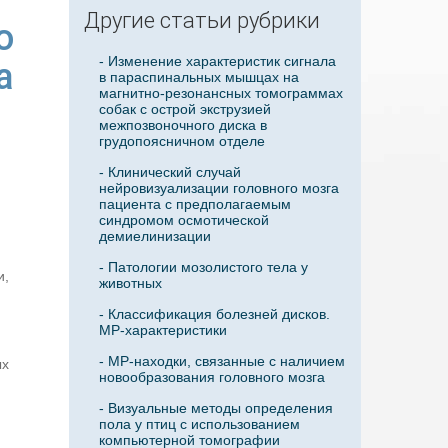
Другие статьи рубрики
о
- Изменение характеристик сигнала
а
в параспинальных мышцах на
магнитно-резонансных томограммах
собак с острой экструзией
межпозвоночного диска в
грудопоясничном отделе
- Клинический случай
нейровизуализации головного мозга
пациента с предполагаемым
синдромом осмотической
демиелинизации
- Патологии мозолистого тела у
и,
животных
- Классификация болезней дисков.
МР-характеристики
- МР-находки, связанные с наличием
ых
новообразования головного мозга
- Визуальные методы определения
пола у птиц с использованием
компьютерной томографии