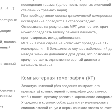
последствия травмы (целостность нервных окончаний
5, L6, L7
сте-пень их травматизации).
При необходимости оценки динамической компрессии
рестцовых
исследование проводится в стресс-укладках.
Основываясь на результатах МРТ-диагностики, врач
дующие
может определять тактику лечения пациента,
прогнозировать исход заболевания.
й, полово-
МРТ ни в коем случае не исключает проведение КТ-
ренный,
исследования. В большинстве случаев заболеваний д
метода значимо дополняют друг друга, что позволяет
й
врачу поставить единственно верный диагноз и
ый кожный
назначить лечение.
Компьютерная томография (КТ)
Зачастую нативной (без введения контрастного
бозначить
препарата) компьютерной томографии достаточно,
ованным
чтобы понять причину развития корешкового синдрома
У средних и крупных собак удается визуализировать
ет
спинномозговой конус и нервы конского хвоста за счет