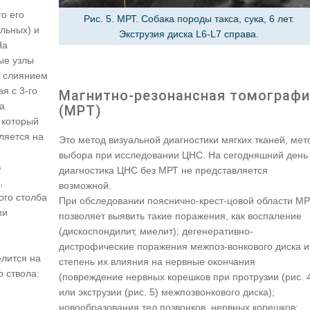
о его
Рис. 5. МРТ. Собака породы такса, сука, 6 лет.
ельных) и
Экструзия диска L6-L7 справа.
На
ые узлы
я слиянием
я с 3-го
Магнитно-резонансная томографи
а
(МРТ)
 который
ляется на
Это метод визуальной диагностики мягких тканей, мет
выбора при исследовании ЦНС. На сегодняшний день
з
диагностика ЦНС без МРТ не представляется
,
возможной.
ого столба
При обследовании пояснично-крест-цовой области М
ми
позволяет выявить такие поражения, как воспаление
(дискоспондилит, миелит); дегенеративно-
дистрофические поражения межпоз-вонкового диска и
елится на
степень их влияния на нервные окончания
о ствола:
(повреждение нервных корешков при протрузии (рис. 
или экструзии (рис. 5) межпозвонкового диска);
новообразования тел позвонков, нервных корешков;