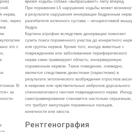
дром)
время ходьбы собака «выбрасывает» лапу вперед.
огий.
При поражении L5 нарушение ходьбы может возникну
я нерва,
в результате нарушения иннервации бедренным нерв
тия, через
разгибателя коленного сустава – четырехглавой мыш
вов.
бедра.
тию
Картина атрофии вследствие денервации помогает
икулопатии
сузить поиск пораженного участка до конкретного нер
ано это с
или группы нервов. Кроме того, иногда животные с
и,
повреждением или заболеванием периферического
к
нерва сами травмируют область, иннервируемую
пораженным нервом. Такое поведение, очевидно,
ых
является следствием дизестезии (парестезии) в
результате эктопического возбуждения отростков аксо
птомов. В-
в невроме или чувствительных нейронов дорсального
тся» за
спинномозгового ганглия поврежденного нерва. Иногд
чности.
самотравмирование становится настолько серьезным,
что требует ампутации пораженных пальцев,
конечности или хвоста.
Рентгенография
в
хся