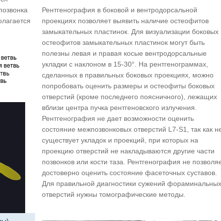
позвонка
Рентгенография в боковой и вентродорсальной
олагается
проекциях позволяет выявить наличие остеофитов
замыкательных пластинок. Для визуализации боковых
остеофитов замыкательных пластинок могут быть
полезны левая и правая косые вентродорсальные
укладки с наклоном в 15-30°. На рентгенограммах,
сделанных в правильных боковых проекциях, можно
попробовать оценить размеры и остеофиты боковых
отверстий (кроме последнего поясничного), лежащих
вблизи центра пучка рентгеновского излучения.
Рентгенография не дает возможности оценить
состояние межпозвонковых отверстий L7-S1, так как н
существует укладок и проекций, при которых на
проекцию отверстий не накладываются другие части
позвонков или кости таза. Рентгенография не позволя
достоверно оценить состояние фасеточных суставов.
Для правильной диагностики сужений фораминальны
отверстий нужны томографические методы.