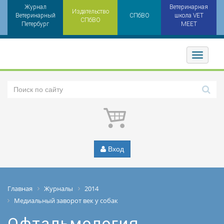
Журнал
Ветеринарная
Издательство
Ветеринарный
СПбВО
школа VET
СПбВО
Петербург
MEET
Toggler
Вход
Главная
Журналы
2014
Медиальный заворот век у собак
Офтальмология