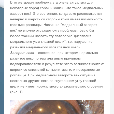
В то же время проблема эта очень актуальна для
некоторых пород собак и кошек. Что такое медиальный
заворот век? Это состояние, когда веко располагается
неверно и шерсть со стороны кожи имеет возможность
касаться роговицы. Название “медиальный заворот
век” не вполне отражает суть проблемы. Было бы
более точным назвать эту патологию“дисплазия
медиального угла глазной щели”, т.е. нарушение
развития медиального угла глазной щели.
Заворот века
– состояние, при котором нормально
развитое веко по тем или иным причинам
подворачиваетсяи в результате этого возникает контакт
шерсти со слизистой конъюнктивы или поверхностью
роговицы. При медиальном завороте век ситуация
несколько другая: веко во внутреннем углу глазной
щели не имеет нормального анатомического строения
(рис. 1).