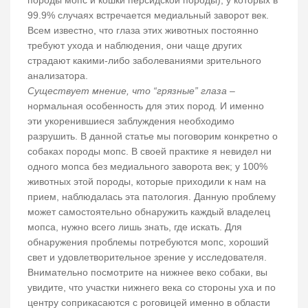
породы мопс и кошки персидской породы), у которых в
99.9% случаях встречается медиальный заворот век.
Всем известно, что глаза этих животных постоянно
требуют ухода и наблюдения, они чаще других
страдают какими-либо заболеваниями зрительного
анализатора.
Существует мнение, что “грязные” глаза
–
нормальная особенность для этих пород. И именно
эти укоренившиеся заблуждения необходимо
разрушить. В данной статье мы поговорим конкретно о
собаках породы мопс. В своей практике я невидел ни
одного мопса без медиального заворота век; у 100%
животных этой породы, которые приходили к нам на
прием, наблюдалась эта патология. Данную проблему
может самостоятельно обнаружить каждый владелец
мопса, нужно всего лишь знать, где искать. Для
обнаружения проблемы потребуются мопс, хороший
свет и удовлетворительное зрение у исследователя.
Внимательно посмотрите на нижнее веко собаки, вы
увидите, что участки нижнего века со стороны уха и по
центру соприкасаются с роговицей именно в области