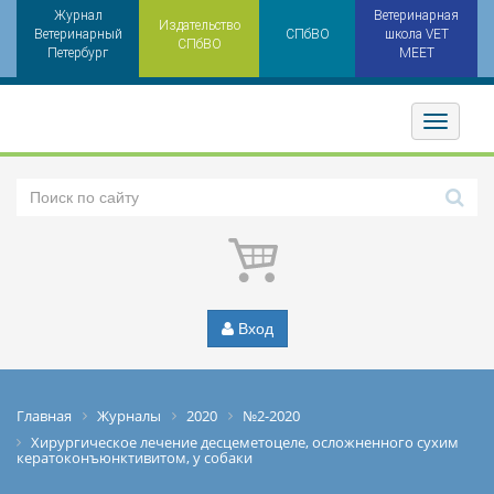
Журнал
Ветеринарная
Издательство
Ветеринарный
СПбВО
школа VET
СПбВО
Петербург
MEET
Toggler
Вход
Главная
Журналы
2020
№2-2020
Хирургическое лечение десцеметоцеле, осложненного сухим
кератоконъюнктивитом, у собаки