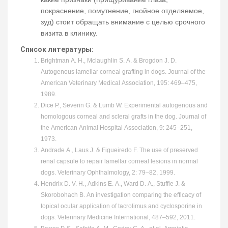
покраснение, помутнение, гнойное отделяемое,
зуд) стоит обращать внимание с целью срочного
визита в клинику.
Список литературы:
Brightman A. H., Mclaughlin S. A. & Brogdon J. D.
Autogenous lamellar corneal grafting in dogs. Journal of the
American Veterinary Medical Association, 195: 469–475,
1989.
Dice P., Severin G. & Lumb W. Experimental autogenous and
homologous corneal and scleral grafts in the dog. Journal of
the American Animal Hospital Association, 9: 245–251,
1973.
Andrade A., Laus J. & Figueiredo F. The use of preserved
renal capsule to repair lamellar corneal lesions in normal
dogs. Veterinary Ophthalmology, 2: 79–82, 1999.
Hendrix D. V. H., Adkins E. A., Ward D. A., Stuffle J. &
Skorobohach B. An investigation comparing the efficacy of
topical ocular application of tacrolimus and cyclosporine in
dogs. Veterinary Medicine International, 487–592, 2011.