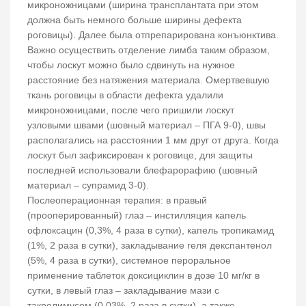
микроножницами (ширина трансплантата при этом
должна быть немного больше ширины дефекта
роговицы). Далее была отпрепарирована конъюнктива.
Важно осуществить отделение лимба таким образом,
чтобы лоскут можно было сдвинуть на нужное
расстояние без натяжения материала. Омертвевшую
ткань роговицы в области дефекта удалили
микроножницами, после чего пришили лоскут
узловыми швами (шовный материал – ПГА 9-0), швы
располагались на расстоянии 1 мм друг от друга. Когда
лоскут был зафиксирован к роговице, для защиты
последней использовали блефарорафию (шовный
материал – супрамид 3-0).
Послеоперационная терапия: в правый
(прооперированный) глаз – инстилляция капель
офлоксацин (0,3%, 4 раза в сутки), капель тропикамид
(1%, 2 раза в сутки), закладывание геля декспантенол
(5%, 4 раза в сутки), системное пероральное
применение таблеток доксициклин в дозе 10 мг/кг в
сутки, в левый глаз – закладывание мази с
такролимусом (0,03%, 2 раза в сутки), а также