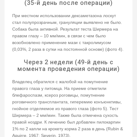
(35-й день после операции)
При местном использовании дексаметазона лоскут
стал полупрозрачным, грануляции выявлено не было.
Собака была активной. Результат теста Ширмера на
правом глазу – 10 мм/мин, в связи с чем было
возобновлено применение мази с такролимусом
(0,03%, 2 раза в сутки на постоянной основе) (фото 4).
Через 2 недели (49-й день с
момента проведения операции)
Владелец обратился с жалобой на помутнение
правого глаза у питомца. На приеме отметили
блефароспазм, ксероз роговицы, помутнение
роговичного трансплантата, гиперемию конъюнктивы,
гнойное отделяемое из правого глаза (фото 5). Тест
Ширмера – 2 мм/мин. Также была отмечена сухость
правой ноздри. К лечению был добавлен пилокарпин
1% по 2 капли на крокету корма 2 раза в день (Rubin &
Aguirre, 1967; Severin, 1973).