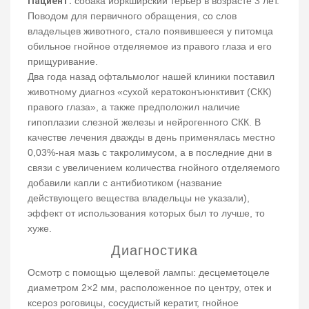
Пациент:
собака йоркширский терьер в возрасте 3 лет.
Поводом для первичного обращения, со слов
владельцев животного, стало появившееся у питомца
обильное гнойное отделяемое из правого глаза и его
прищуривание.
Два года назад офтальмолог нашей клиники поставил
животному диагноз «сухой кератоконъюнктивит (СКК)
правого глаза», а также предположил наличие
гипоплазии слезной железы и нейрогенного СКК. В
качестве лечения дважды в день применялась местно
0,03%-ная мазь с такролимусом, а в последние дни в
связи с увеличением количества гнойного отделяемого
добавили капли с антибиотиком (название
действующего вещества владельцы не указали),
эффект от использования которых был то лучше, то
хуже.
Диагностика
Осмотр с помощью щелевой лампы: десцеметоцеле
диаметром 2×2 мм, расположенное по центру, отек и
ксероз роговицы, сосудистый кератит, гнойное