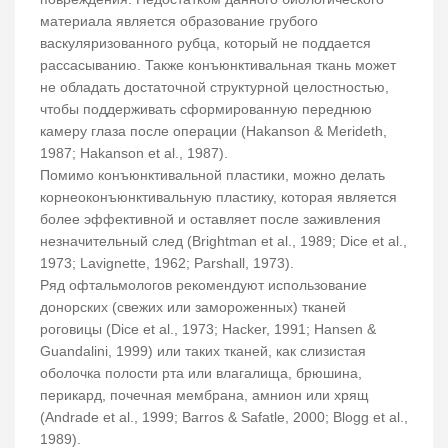
материала является образование грубого
васкуляризованного рубца, который не поддается
рассасыванию. Также конъюнктивальная ткань может
не обладать достаточной структурной целостностью,
чтобы поддерживать сформированную переднюю
камеру глаза после операции (Hakanson & Merideth,
1987; Hakanson et al., 1987).
Помимо конъюнктивальной пластики, можно делать
корнеоконъюнктивальную пластику, которая является
более эффективной и оставляет после заживления
незначительный след (Brightman et al., 1989; Dice et al.,
1973; Lavignette, 1962; Parshall, 1973).
Ряд офтальмологов рекомендуют использование
донорских (свежих или замороженных) тканей
роговицы (Dice et al., 1973; Hacker, 1991; Hansen &
Guandalini, 1999) или таких тканей, как слизистая
оболочка полости рта или влагалища, брюшина,
перикард, почечная мембрана, амнион или хрящ
(Andrade et al., 1999; Barros & Safatle, 2000; Blogg et al.,
1989).