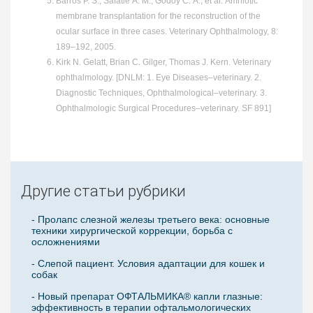
Barros P. S., Safatle A. M., Godoy C. A., et al. Amniotic
membrane transplantation for the reconstruction of the
ocular surface in three cases. Veterinary Ophthalmology, 8:
189–192, 2005.
Kirk N. Gelatt, Brian C. Gilger, Thomas J. Kern. Veterinary
ophthalmology. [DNLM: 1. Eye Diseases–veterinary. 2.
Diagnostic Techniques, Ophthalmological–veterinary. 3.
Ophthalmologic Surgical Procedures–veterinary. SF 891]
Другие статьи рубрики
- Пролапс слезной железы третьего века: основные
техники хирургической коррекции, борьба с
осложнениями
- Слепой пациент. Условия адаптации для кошек и
собак
- Новый препарат ОФТАЛЬМИКА® капли глазные:
эффективность в терапии офтальмологических