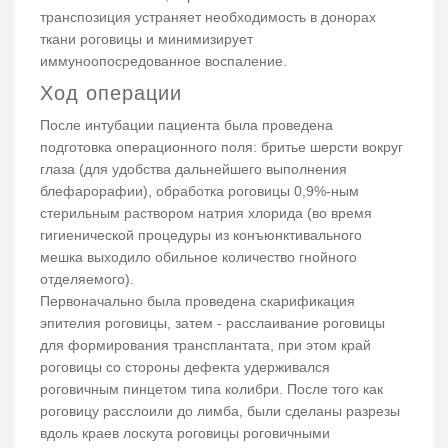
транспозиция устраняет необходимость в донорах
ткани роговицы и минимизирует
иммуноопосредованное воспаление.
Ход операции
После интубации пациента была проведена
подготовка операционного поля: бритье шерсти вокруг
глаза (для удобства дальнейшего выполнения
блефарорафии), обработка роговицы 0,9%-ным
стерильным раствором натрия хлорида (во время
гигиенической процедуры из конъюнктивального
мешка выходило обильное количество гнойного
отделяемого).
Первоначально была проведена скарификация
эпителия роговицы, затем - расслаивание роговицы
для формирования трансплантата, при этом край
роговицы со стороны дефекта удерживался
роговичным пинцетом типа колибри. После того как
роговицу расслоили до лимба, были сделаны разрезы
вдоль краев лоскута роговицы роговичными