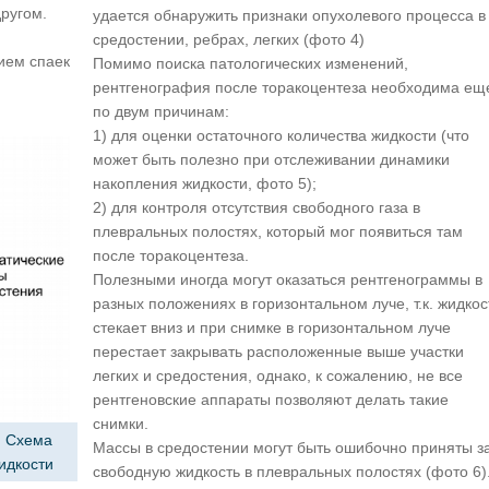
ругом.
удается обнаружить признаки опухолевого процесса в
средостении, ребрах, легких (фото 4)
ием спаек
Помимо поиска патологических изменений,
рентгенография после торакоцентеза необходима ещ
по двум причинам:
1) для оценки остаточного количества жидкости (что
может быть полезно при отслеживании динамики
накопления жидкости, фото 5);
2) для контроля отсутствия свободного газа в
плевральных полостях, который мог появиться там
после торакоцентеза.
Полезными иногда могут оказаться рентгенограммы в
разных положениях в горизонтальном луче, т.к. жидкос
стекает вниз и при снимке в горизонтальном луче
перестает закрывать расположенные выше участки
легких и средостения, однако, к сожалению, не все
рентгеновские аппараты позволяют делать такие
снимки.
. Схема
Массы в средостении могут быть ошибочно приняты з
идкости
свободную жидкость в плевральных полостях (фото 6)