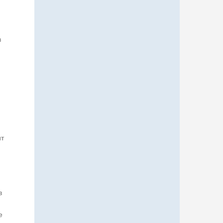
в
ит
в
е