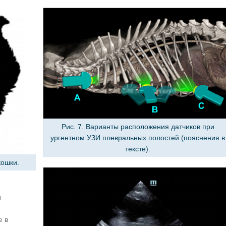
Рис. 7. Варианты расположения датчиков при
ургентном УЗИ плевральных полостей (пояснения в
тексте).
кошки.
я
е в