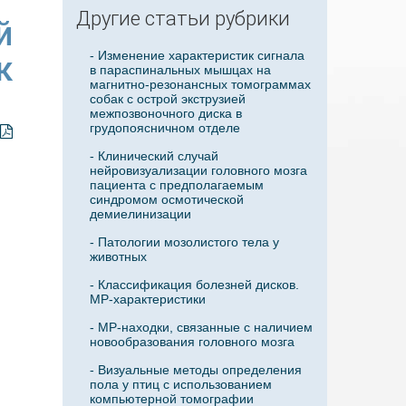
Другие статьи рубрики
й
- Изменение характеристик сигнала
к
в параспинальных мышцах на
магнитно-резонансных томограммах
собак с острой экструзией
межпозвоночного диска в
грудопоясничном отделе
- Клинический случай
нейровизуализации головного мозга
пациента с предполагаемым
синдромом осмотической
демиелинизации
- Патологии мозолистого тела у
животных
- Классификация болезней дисков.
МР-характеристики
- МР-находки, связанные с наличием
новообразования головного мозга
- Визуальные методы определения
пола у птиц с использованием
компьютерной томографии