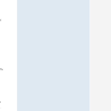
е
ть
а
.