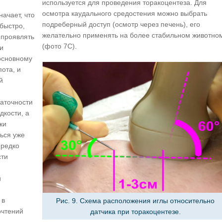
используется для проведения торакоцентеза. Для
осмотра каудального средостения можно выбрать
начает, что
подреберный доступ (осмотр через печень), его
быстро,
желательно применять на более стабильном животно
 проявлять
(фото 7C).
ли
 основному
ота, и
й
аточности
дкости, а
ки
ься уже
ередко
сти
и
 в
Рис. 9. Схема расположения иглы относительно
очтений
датчика при торакоцентезе.