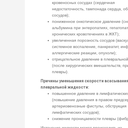
кровеносных сосудах (сердечная
недостаточность, тампонада сердца, об
сосудов);
пониженное онкотическое давление (с
альбумина при энтеропатиях, гепатопат
хронических кровотечениях в ЖКТ);
увеличенная порозность сосудов (васкул
системное воспаление, панкреатит, ин
аллергические реакции, опухоли);
отрицательное давление в плевральной
(после хирургических вмешательств, п
плевры).
Причины уменьшения скорости всасывани
плевральной жидкости:
повышенное давление в лимфатических
(повышение давления в правом предсе
артериовенозные фистулы, обструкция
лимфатических сосудов);
снижение проницаемости плевры (фибр
Истечение жидкости может происходить из