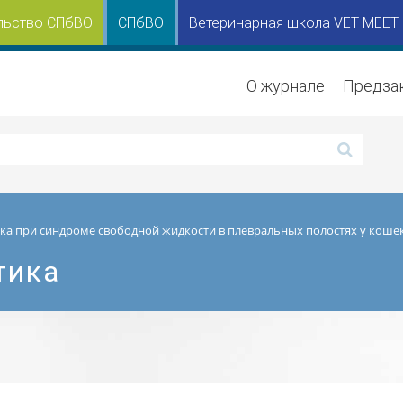
льство СПбВО
СПбВО
Ветеринарная школа VET MEET
О журнале
Предза
ка при синдроме свободной жидкости в плевральных полостях у коше
тика