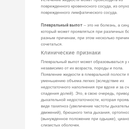
поврежденного кровеносного сосуда, из опухо
поврежденного лимфатического сосуда.
Плевральный выпот
– это не болезнь, а син
который может проявляться при различных б
разным причинам, при этом несколько причин
сочетаться.
Клинические признаки
Плевральный выпот может образовываться у 
независимо от их возраста, породы и пола.
Появление жидкости в плевральной полости п
уменьшению объема легких (вследствие их
недостаточного наполнения при вдохе и за сч
спадения долей). Это, в свою очередь, привод
дыхательной недостаточности, которая прояв
виде тахипноэ (увеличение частоты дыхател
движений), брюшного типа дыхания, ортопно
(вынужденное положение при одышке), циан
слизистых оболочек.