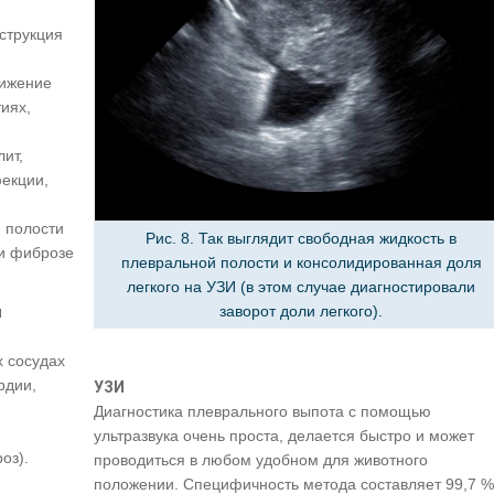
струкция
нижение
иях,
ит,
фекции,
 полости
Рис. 8. Так выглядит свободная жидкость в
ри фиброзе
плевральной полости и консолидированная доля
легкого на УЗИ (в этом случае диагностировали
заворот доли легкого).
я
 сосудах
рдии,
УЗИ
Диагностика плеврального выпота с помощью
ультразвука очень проста, делается быстро и может
оз).
проводиться в любом удобном для животного
положении. Специфичность метода составляет 99,7 %