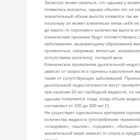
Зачастую может казаться, что одышка у кошки
появилась внезапно, однако обычно это не оз
значительный объем выпота появился так же 
поскольку он может клинически никак себя не
до какого-то порогового количества выпота и
клинические признаки будут соответствовать
заболеванию, вызывающему образование вып
проявляться, например, вялостью, анорексие
(отсутствием аппетита), потерей веса.
Клиническое проявление дыхательной недост
зависит от скорости и причины накопления жи
также от сопутствующих заболеваний. Призна
дыхательной недостаточности могут проявлят
при наличии 50 мл свободной жидкости, но н
одышка появляется тогда, когда объем жидко
составляет от 200 до 300 мл (!).
Не существует однозначных критериев оценк
количества жидкости (употребление терминов
«следовое», «малое», «среднее», «большое»
значительной мере зависит от опыта и предп