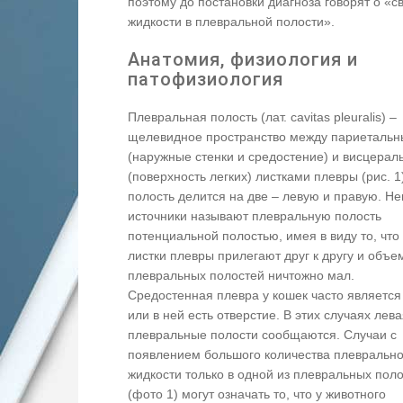
поэтому до постановки диагноза говорят о «
жидкости в плевральной полости».
Анатомия, физиология и
патофизиология
Плевральная полость (лат. cavitas pleuralis) –
щелевидное пространство между париеталь
(наружные стенки и средостение) и висцера
(поверхность легких) листками плевры (рис. 1
полость делится на две – левую и правую. Н
источники называют плевральную полость
потенциальной полостью, имея в виду то, что
листки плевры прилегают друг к другу и объе
плевральных полостей ничтожно мал.
Средостенная плевра у кошек часто является
или в ней есть отверстие. В этих случаях лев
плевральные полости сообщаются. Случаи с
появлением большого количества плевральн
жидкости только в одной из плевральных пол
(фото 1) могут означать то, что у животного