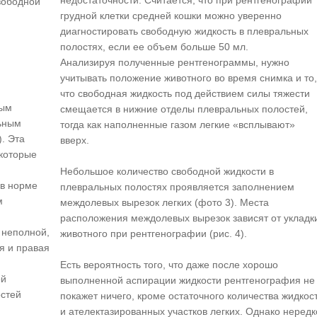
недостаточности. Считается, что при рентгенографии
свободной
грудной клетки средней кошки можно уверенно
диагностировать свободную жидкость в плевральных
полостях, если ее объем больше 50 мл.
Анализируя полученные рентгенограммы, нужно
учитывать положение животного во время снимка и то,
что свободная жидкость под действием силы тяжести
ным
смещается в нижние отделы плевральных полостей,
льным
тогда как наполненные газом легкие «всплывают»
). Эта
вверх.
екоторые
Небольшое количество свободной жидкости в
 в норме
плевральных полостях проявляется заполнением
м
междолевых вырезок легких (фото 3). Места
расположения междолевых вырезок зависят от укладк
 неполной,
животного при рентгенографии (рис. 4).
ая и правая
Есть вероятность того, что даже после хорошо
ой
выполненной аспирации жидкости рентгенография не
остей
покажет ничего, кроме остаточного количества жидкос
и ателектазированных участков легких. Однако нередк