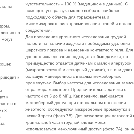
чувствительность – 100 % (медицинские данные). С
ли, из
помощью ультразвука можно выбрать наиболее
подходящую область для торакоцентеза и
минимизировать риск травмирования тканей и органо
дром,
средостения.
олезнях по
Для проведения ургентного исследования грудной
 могут
полости на наличие жидкости необходимы удаление
шерстного покрова и нанесение контактного геля. Для
данного исследования подходят любые датчики, но
преимущество отдается датчикам с малой апертурой
кошек
(микроконвексный и секторный датчики), т.к. они дают
большую маневренность в малых межреберных
риводит к
промежутках. Выбор частоты для исследования завис
от размера животного. Предпочтительны датчики с
ет
частотой от 5 до 8 МГц. Как правило, выбирается
ит к
межреберный доступ при стернальном положении
ляется в
животного, обследуются межреберные промежутки в
ьных
нижней трети (фото 7B). Для визуализации патологий 
э
краниальной части грудной клетки может
оза
использоваться межключичный доступ (фото 7A), он н