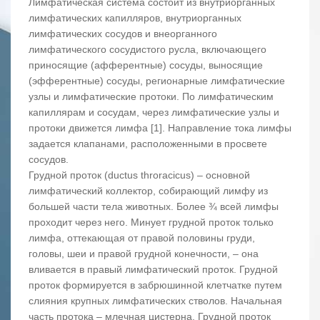
Лимфатическая система состоит из внутриорганных
лимфатических капилляров, внутриорганных
лимфатических сосудов и внеорганного
лимфатического сосудистого русла, включающего
приносящие (афферентные) сосуды, выносящие
(эфферентные) сосуды, регионарные лимфатические
узлы и лимфатические протоки. По лимфатическим
капиллярам и сосудам, через лимфатические узлы и
протоки движется лимфа [1]. Направление тока лимфы
задается клапанами, расположенными в просвете
сосудов.
Грудной проток (ductus throracicus) – основной
лимфатический коллектор, собирающий лимфу из
большей части тела животных. Более ¾ всей лимфы
проходит через него. Минует грудной проток только
лимфа, оттекающая от правой половины груди,
головы, шеи и правой грудной конечности, – она
вливается в правый лимфатический проток. Грудной
проток формируется в забрюшинной клетчатке путем
слияния крупных лимфатических стволов. Начальная
часть протока – млечная цистерна. Грудной проток