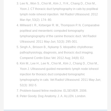
Lee N., Won S., Choi M., Kim J., Yi K., Chang D., Choi M.,
Yoon J. CT thoracic duct lymphography in cats by popliteal
lymph node iohexol injection. Vet Radiol Ultrasound. 2012
Mar-Apr; 53(2): 174- 80.
Millward I. R., Kirberger R. M., Thompson P. N. Comparative
popliteal and mesenteric computed tomography
lymphangiography of the canine thoracic duct. Vet Radiol
Ultrasound. 2011 May-Jun; 52(3): 295-301.
Singh A., Brisson B., Nykamp S. Idiopathic chylothorax:
pathophysiology, diagnosis, and thoracic duct imaging.
Compend Contin Educ Vet. 2012 Aug; 34(8): E2.
Kim M., Lee H., Lee N., Choi M., Kim J., Chang D., Choi M.,
Yoon J. Ultrasound-guided mesenteric lymph node iohexol
injection for thoracic duct computed tomographic
lymphography in cats. Vet Radiol Ultrasound. 2011 May-Jun;
52(3): 302-5.
Problem-based feline medicine. ELSEVIER. 2006.
Peter Goody. Dog Anatomy. J. A. ALLEN. London.