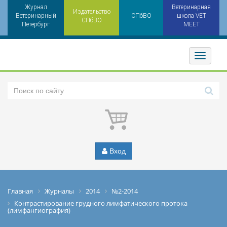
Журнал
Ветеринарная
Издательство
Ветеринарный
СПбВО
школа VET
СПбВО
Петербург
MEET
Toggler
Вход
Главная
Журналы
2014
№2-2014
Контрастирование грудного лимфатического протока
(лимфангиография)