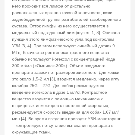
него проходит вся лимфа от дистально
расположенных органов тазовой конечности, кожи,
заднебедренной группы разгибателей тазобедренного
сустава. Отток лимфы из него осуществляется в
медиальный подвздошный лимфоузел [1, 8]. Описана
пункция этого лимфатического узла под контролем
УЗИ [3, 4]. При этом используют линейный датчик 9
МГц. В качестве рентгеноконтрастного вещества
обычно используют йогексол с концентрацией йода
300 мг/мл («Омнипак-300»). Объем вводимого
препарата зависит от размеров животного. Для кошки
это около 1,5-2 мл [3], вводится медленно, через иглу
калибра 25G – 27G. Для собак рекомендуется
введение йогексола в дозе 1 мл/кг. Контрастное
вещество вводится с помощью механических
шприцевых инжекторов с постоянной скоростью,
рекомендуется скорость введения для собак 1,67 мл/
мин [4]. Во время введения проводят УЗИ-мониторинг
– контролируют отсутствие вытекания препарата в
окружающие ткани.