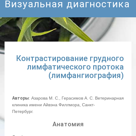
Визуальная диагностика
Контрастирование грудного
лимфатического протока
(лимфангиография)
Авторы
: Азарова М. С., Герасимов А. С. Ветеринарная
клиника имени Айвэна Филлмора, Санкт-
Петербург.
Анатомия