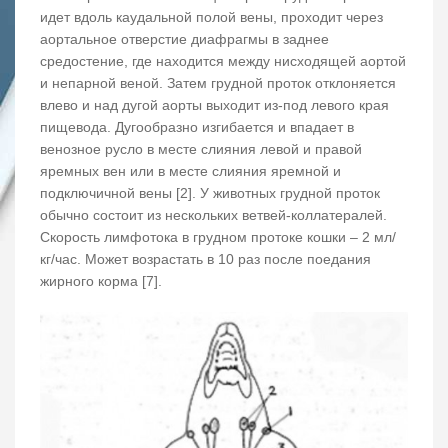
идет вдоль каудальной полой вены, проходит через
аортальное отверстие диафрагмы в заднее
средостение, где находится между нисходящей аортой
и непарной веной. Затем грудной проток отклоняется
влево и над дугой аорты выходит из-под левого края
пищевода. Дугообразно изгибается и впадает в
венозное русло в месте слияния левой и правой
яремных вен или в месте слияния яремной и
подключичной вены [2]. У животных грудной проток
обычно состоит из нескольких ветвей-коллатералей.
Скорость лимфотока в грудном протоке кошки – 2 мл/
кг/час. Может возрастать в 10 раз после поедания
жирного корма [7].