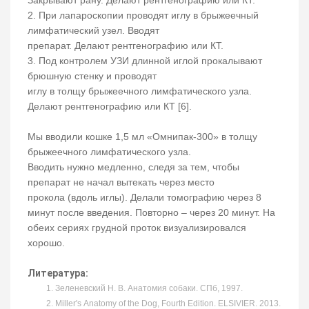
Закрывают рану. Делают рентгенографию или КТ.
2. При лапароскопии проводят иглу в брыжеечный
лимфатический узел. Вводят
препарат. Делают рентгенографию или КТ.
3. Под контролем УЗИ длинной иглой прокалывают
брюшную стенку и проводят
иглу в толщу брыжеечного лимфатического узла.
Делают рентгенографию или КТ [6].
Мы вводили кошке 1,5 мл «Омнипак-300» в толщу
брыжеечного лимфатического узла.
Вводить нужно медленно, следя за тем, чтобы
препарат не начал вытекать через место
прокола (вдоль иглы). Делали томографию через 8
минут после введения. Повторно – через 20 минут. На
обеих сериях грудной проток визуализировался
хорошо.
Литература:
Зеленевский Н. В. Анатомия собаки. СПб, 1997.
Miller's Anatomy of the Dog, Fourth Edition. ELSIVIER. 2013.