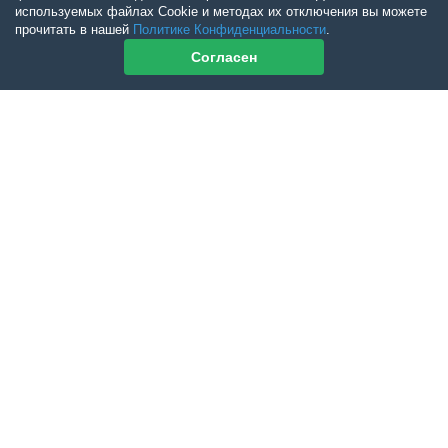
используемых файлах Cookie и методах их отключения вы можете
прочитать в нашей
Политике Конфиденциальности
.
Согласен
Контакты журнала
По всем вопросам приобретения журнала Ветеринарный Петербург
обращайтесь:
Тел:
+7-960-272-75-98
tatyana.albul@yandex.ru
По всем вопросам приобретения книг обращайтесь:
+7 (950) 001-33-14
cdoba-tan@yandex.ru
vetpeterburg