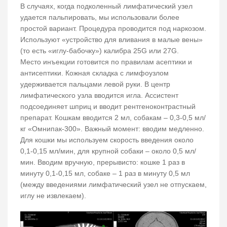
В случаях, когда подколенный лимфатический узел
удается пальпировать, мы использовали более
простой вариант. Процедура проводится под наркозом.
Используют «устройство для вливания в малые вены»
(то есть «иглу-бабочку») калибра 25G или 27G.
Место инъекции готовится по правилам асептики и
антисептики. Кожная складка с лимфоузлом
удерживается пальцами левой руки. В центр
лимфатического узла вводится игла. Ассистент
подсоединяет шприц и вводит рентгеноконтрастный
препарат. Кошкам вводится 2 мл, собакам – 0,3-0,5 мл/
кг «Омнипак-300». Важный момент: вводим медленно.
Для кошки мы используем скорость введения около
0,1-0,15 мл/мин, для крупной собаки – около 0,5 мл/
мин. Вводим вручную, прерывисто: кошке 1 раз в
минуту 0,1-0,15 мл, собаке – 1 раз в минуту 0,5 мл
(между введениями лимфатический узел не отпускаем,
иглу не извлекаем).