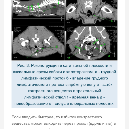
Рис. 3. Реконструкция в сагиттальной плоскости и
аксиальные срезы собаки с хилотораксом. а - грудной
лимфатический проток б - впадение грудного
лимфатического протока в ярёмную вену в - затёк
контрастного вещества в трахеальный
лимфатический ствол г - ярёмная вена д -
новообразование е - хилус в плевральных полостях.
Если вводить быстрее, то избыток контрастного
вещества может выходить через прокол (вдоль иглы) в