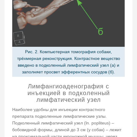
Рис. 2. Компьютерная томография собаки,
трёхмерная реконструкция. Контрастное вещество
введено в подколенный лимфатический узел (а) и
заполняет просвет эфферентных сосудов (б).
Лимфангиоаденография с
инъекцией в подколенный
лимфатический узел
Наиболее удобны для инъекции контрастного
препарата подколенные лимфатические узлы.
Подколенный лимфатический узел (ln. popliteus) –
бобовидной формы, длиной до 3 см (у собак) – лежит
на проксимальной части икроножной мышцы, через