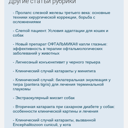
Другие статьи рубрики
- Пролапс слезной железы третьего века: основные
техники хирургической коррекции, борьба с
осложнениями
- Слепой пациент. Условия адаптации для кошек и
собак
- Новый препарат ОФТАЛЬМИКА® капли глазные:
эффективность в терапии офтальмологических
заболеваний у животных
- Лигнеозный конъюнктивит у черного терьера
- Клинический случай катаракты у минипига
- Клинический случай: билатеральная энуклеация у
тигра (pantera tigris) для лечения терминальной
глаукомы
- Экстраокулярный миозит собак
- Вторичная катаракта при сахарном диабете у собак:
особенности клинической картины и лечения
- Клинический случай катаракты, вызванной
Encephalitozoon cuniculi, у кота