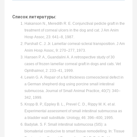
Список литературы:
Hakanson N., Meredith R. E. Conjunctival pedicle graft in the
treatment of corneal ulcers in the dog and cat. J Am Anim
Hosp Assoc, 23: 641–8, 1987.
Parshall C. J. Jr. Lamellar corneal-scleral transposition. J Am
Anim Hosp Assoc, 9: 270–277, 1973.
Hansen P. A., Guandalini A. A retrospective study of 30
cases of frozen lamellar corneal graft in dogs and cats. Vet
Ophthalmol, 2: 233–41, 1999.
Lewin G. A. Repair of a full thickness corneoscleral defect in
a German shepherd dog using porcine small intestinal
submucosa. Journal of Small Animal Practice, 40(7): 340–
342, 1999.
Kropp B. P., Eppley B. L., Prevel C. D., Rippy M. K. et al.
Experimental assessment of small intestinal submucosa as
a bladder wall substitute. Urology, 46: 396–400, 1995.
Badylak. S. F. Small intestinal submucosa (SIS): a
biomaterial conducive to smart tissue remodelling. In: Tissue