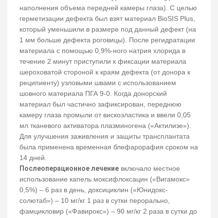
наполнения объема передней камеры глаза). С целью
герметизации дефекта был взят материал BioSIS Plus,
который уменьшили в размере под данный дефект (на
1 мм больше дефекта роговицы). После регидратации
материала с помощью 0,9%-ного натрия хлорида в
течение 2 минут приступили к фиксации материала
шероховатой стороной к краям дефекта (от донора к
реципиенту) узловыми швами с использованием
шовного материала ПГА 9-0. Когда донорский
материал был частично зафиксирован, переднюю
камеру глаза промыли от вискоэластика и ввели 0,05
мл тканевого активатора плазминогена («Актилизе»).
Для улучшения заживления и защиты трансплантата
была применена временная блефарорафия сроком на
14 дней.
Послеоперационное лечение
включало местное
использование капель моксифлоксацин («Вигамокс»
0,5%) – 6 раз в день, доксициклин («Юнидокс-
солютаб») – 10 мг/кг 1 раз в сутки перорально,
фамцикловир («Фавирокс») – 90 мг/кг 2 раза в сутки до