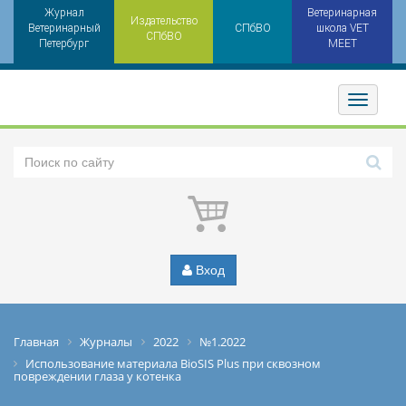
Журнал
Ветеринарная
Издательство
Ветеринарный
СПбВО
школа VET
СПбВО
Петербург
MEET
Toggler
Вход
Главная
Журналы
2022
№1.2022
Использование материала BioSIS Plus при сквозном
повреждении глаза у котенка