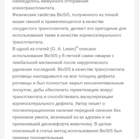
наблюдалось иммунного отторжения
ксенотрансплантата.
Физические свойства BioSiS, полученного из тонкой
кишки свиней и применяющегося в качестве
сосудистого трансплантата, делают его пригодным для
использования также в качестве корнеосклерального
трансплантата.
4
В одной из статей (G. A. Lewin)
описано
использование BioSIS у 8-летней самки овчарки с
лимбальной меланомой после хирургического
удаления последней. BioSIS в качестве трансплантата
роговицы накладывался на всю толщину дефекта
роговицы и был полностью закрыт конъюнктивальным
лоскутом, дабы обеспечить герметизацию вокруг
трансплантата и способствовать васкуляризации
корнеосклерального дефекта. Автор пишет о
послеоперационном наличии передней синехии без
признаков увеита, возникшей из-за адгезии и не
причинявшей дискомфорта животному. В целом
описанный в статье метод использования BioSIS был
признан положительным.