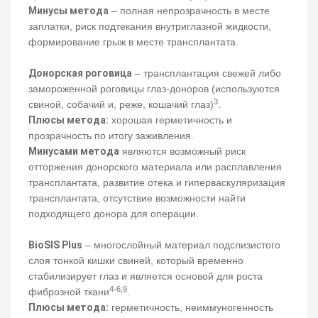
Минусы метода
– полная непрозрачность в месте
заплатки, риск подтекания внутриглазной жидкости,
формирование грыж в месте трансплантата.
Донорская роговица
– трансплантация свежей либо
замороженной роговицы глаз-доноров (используются
3
свиной, собачий и, реже, кошачий глаз)
.
Плюсы метода:
хорошая герметичность и
прозрачность по итогу заживления.
Минусами метода
являются возможный риск
отторжения донорского материала или расплавления
трансплантата, развитие отека и гиперваскуляризация
трансплантата, отсутствие возможности найти
подходящего донора для операции.
BioSIS Plus
– многослойный материал подслизистого
слоя тонкой кишки свиней, который временно
стабилизирует глаз и является основой для роста
4-6,9
фиброзной ткани
.
Плюсы метода:
герметичность, неиммуногенность