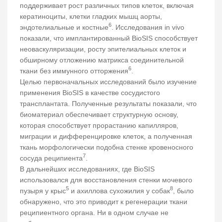
поддерживает рост различных типов клеток, включая
кератиноциты, клетки гладких мышц аорты,
6
эндотелиальные и костные
. Исследования in vivo
показали, что имплантированный BioSIS способствует
неоваскуляризации, росту эпителиальных клеток и
обширному отложению матрикса соединительной
6
ткани без иммунного отторжения
.
Целью первоначальных исследований было изучение
применения BioSIS в качестве сосудистого
трансплантата. Полученные результаты показали, что
биоматериал обеспечивает структурную основу,
которая способствует прорастанию капилляров,
миграции и дифференцировке клеток, а полученная
ткань морфологически подобна стенке кровеносного
7
сосуда реципиента
.
В дальнейших исследованиях, где BioSIS
использовался для восстановления стенки мочевого
5
8
пузыря у крыс
и ахиллова сухожилия у собак
, было
обнаружено, что это приводит к регенерации ткани
реципиентного органа. Ни в одном случае не