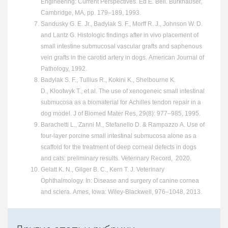
Engineering: Current Perspectives. Ed E. Bell. Burkhauser,
Cambridge, MA, pp. 179–189, 1993.
Sandusky G. E. Jr., Badylak S. F., Morff R. J., Johnson W. D.
and Lantz G. Histologic findings after in vivo placement of
small intestine submucosal vascular grafts and saphenous
vein grafts in the carotid artery in dogs. American Journal of
Pathology, 1992.
Badylak S. F., Tullius R., Kokini K., Shelbourne K.
D., Klootwyk T., et al. The use of xenogeneic small intestinal
submucosa as a biomaterial for Achilles tendon repair in a
dog model. J of Biomed Mater Res, 29(8): 977–985, 1995.
Barachetti L., Zanni M., Stefanello D. & Rampazzo A. Use of
four-layer porcine small intestinal submucosa alone as a
scaffold for the treatment of deep corneal defects in dogs
and cats: preliminary results. Veterinary Record, 2020.
Gelatt K. N., Gilger B. C., Kern T. J. Veterinary
Ophthalmology. In: Disease and surgery of canine cornea
and sclera. Ames, Iowa: Wiley-Blackwell, 976–1048, 2013.