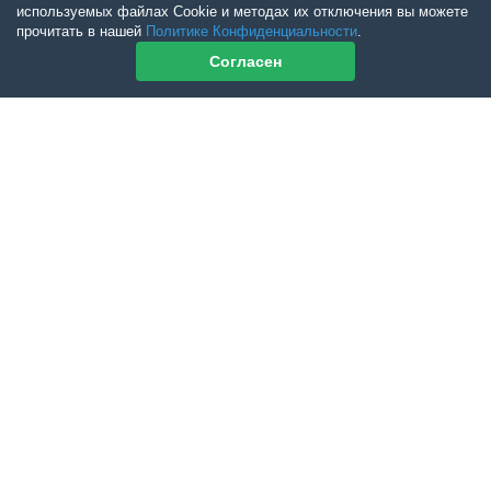
используемых файлах Cookie и методах их отключения вы можете
прочитать в нашей
Политике Конфиденциальности
.
Согласен
Контакты журнала
По всем вопросам приобретения журнала Ветеринарный Петербург
обращайтесь:
Тел:
+7-960-272-75-98
tatyana.albul@yandex.ru
По всем вопросам приобретения книг обращайтесь:
+7 (950) 001-33-14
cdoba-tan@yandex.ru
vetpeterburg