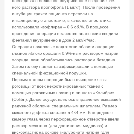
последовало болюсное внутривенное введение 1%-
ного раствора пропофола (1 мг/кг). После проведения
интубации трахеи пациента перевели на
ингаляционную анестезию, в качестве анестетика
использовали изофлуран – 0,6 об.%. В процессе
проведения операции в качестве анальгезии вводили
фентанил внутривенно в дозе 2 мкг/кг/час.
Операция началась с подготовки области операции:
глазное яблоко орошали 0,9%-ным раствором натрия
хлорида, веки обрабатывались раствором бетадина.
Затем голову пациента зафиксировали с помощью
специальной фиксационной подушки.
Первым этапом операции было очищение язвы
роговицы от всех некротизированных тканей с
помощью роговичных ножниц и пинцета «Колибри»
(Colibri). Далее осуществлялось вправление выпавшей
радужной оболочки специальным шпателем. Размер
сквозного дефекта составлял 4×4 мм. В переднюю
камеру глаза через перфорационное отверстие ввели
раствор мезатона (для достижения мидриаза) и
вискоэластик на основе гиалуроната натрия (для