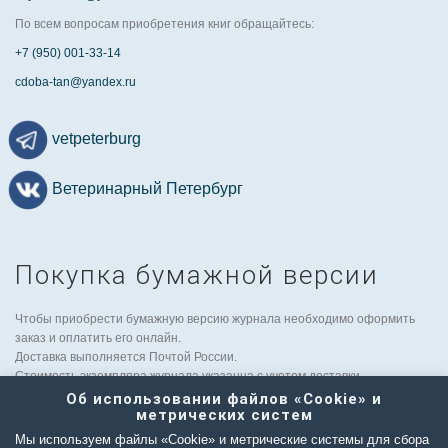
По всем вопросам приобретения книг обращайтесь:
+7 (950) 001-33-14
cdoba-tan@yandex.ru
vetpeterburg
Ветеринарный Петербург
Покупка бумажной версии
Чтобы приобрести бумажную версию журнала необходимо оформить
заказ и оплатить его онлайн.
Доставка выполняется Почтой России.
Стоимость экземпляра журнала указанна с учетом доставки.
По вопросам рассылки в другие странны обращайтесь к заместителю
Об использовании файлов «Cookie» и
метрических систем
главного редактора:
tatyana.albul@yandex.ru
.
Мы используем файлы «Cookie» и метрические системы для сбора