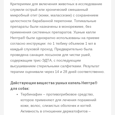
Критериями для включения животных в исследование
служили острый или хронический смешанный
микробный отит (кокки, малассезии) с сохранением
целостности барабанной перепонки. Топикальные
препараты были назначены в монорежиме, без
применения системных препаратов. Ушные капли
Нептра® были однократно использованы на приеме
согласно инструкции: по 1 тюбику объемом 1 мл в
каждый слуховой проход. Предварительно была
проведена санация лосьоном для чистки ушей,
содержащим трис-ЭДТА, с последующим
высушиванием стерильными салфетками. Результат
терапии оценивали через 14 и 28 дней соответственно.
Действующие вещества ушных капель Нептра®
для собак:
Тербинафин – противогрибковое средство,
которое применяют для лечения поражений
кожи, волос, слизистых оболочек и когтей.
Активность в отношении дерматофитов –