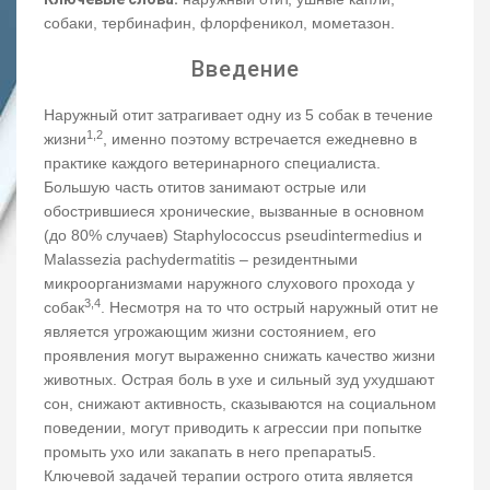
собаки, тербинафин, флорфеникол, мометазон.
Введение
Наружный отит затрагивает одну из 5 собак в течение
1,2
жизни
, именно поэтому встречается ежедневно в
практике каждого ветеринарного специалиста.
Большую часть отитов занимают острые или
обострившиеся хронические, вызванные в основном
(до 80% случаев) Staphylococcus pseudintermedius и
Malassezia pachydermatitis – резидентными
микроорганизмами наружного слухового прохода у
3,4
собак
. Несмотря на то что острый наружный отит не
является угрожающим жизни состоянием, его
проявления могут выраженно снижать качество жизни
животных. Острая боль в ухе и сильный зуд ухудшают
сон, снижают активность, сказываются на социальном
поведении, могут приводить к агрессии при попытке
промыть ухо или закапать в него препараты5.
Ключевой задачей терапии острого отита является