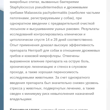
микробных отитах, вызванных бактериями
Staphylococcus pseudintermedius и дрожжевыми
грибами Malassezia pachydermatitis (наиболее частыми
патогенами, регистрируемыми у собак), при
однократном введении с предварительной очисткой
лосьоном и высушиванием ушных раковин. Результаты
исследований контролировались клинически и
цитологически спустя 14 и 28 дней соответственно.
Опыт применения доказал высокую эффективность
препарата Нептра® для собак в отношении дрожжевых
грибов и кокковой микрофлоры. Отмечены
выраженное влияние препарата на острую боль,
хроническую лихенизацию и стеноз в слуховом
проходе, а также хорошая переносимость
исследуемыми животными. 3а счет однократного
введения препарата был значительно снижен уровень
стресса у животных, подвергнутых лечению, а также
сведен к минимуму риск невыполнения назначений
владельцами.
Ключевые слова:
наружный отит, ушные капли,