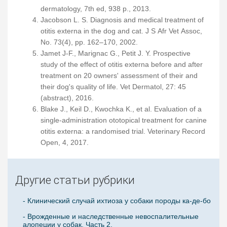
dermatology, 7th ed, 938 p., 2013.
Jacobson L. S. Diagnosis and medical treatment of
otitis externa in the dog and cat. J S Afr Vet Assoc,
No. 73(4), pp. 162–170, 2002.
Jamet J-F., Marignac G., Petit J. Y. Prospective
study of the effect of otitis externa before and after
treatment on 20 owners' assessment of their and
their dog's quality of life. Vet Dermatol, 27: 45
(abstract), 2016.
Blake J., Keil D., Kwochka K., et al. Evaluation of a
single-administration ototopical treatment for canine
otitis externa: a randomised trial. Veterinary Record
Open, 4, 2017.
Другие статьи рубрики
- Клинический случай ихтиоза у собаки породы ка-де-бо
- Врожденные и наследственные невоспалительные
алопеции у собак. Часть 2.