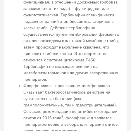
фунгицидная, в отношении дрожжевых грибов (в
зависимости от их вида) – фунгицидная или
фунгистатическая. Тербинафин специфически
подавляет ранний этап биосинтеза стеринов в
клетке гриба. Действие тербинафина
осуществляется путем ингибирования фермента
скваленэпоксидазы в клеточной мембране гриба,
затем происходит накопление сквалена, что
приводит к гибели клетки. Этот фермент не
относится к системе цитохрома Р450.
Тербинафин не оказывает влияния на
метаболизм гормонов или других лекарственных
препаратов.
Флорфеникол – производное тиамфеникола.
Оказывает бактериостатическое действие на
чувствительные бактерии (как
грамположительные, так и грамотрицательные).
Согласно рекомендации по антибиотикотерапии
6
отитов от 2016 года
, флорфеникол является
препаратом первого выбора для терапии отитов,
ассоциированных с кокками.