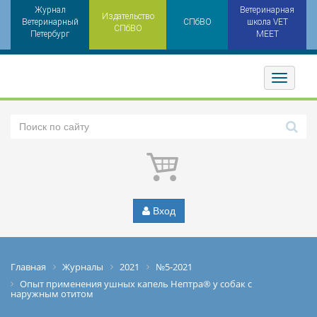
Журнал
Ветеринарная
Издательство
Ветеринарный
СПбВО
школа VET
СПбВО
Петербург
MEET
Toggler
Вход
Главная
Журналы
2021
№5-2021
Опыт применения ушных капель Нептра® у собак с
наружным отитом