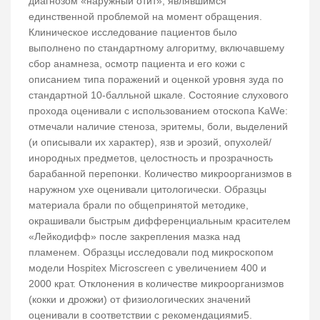
диагнозом «наружный отит», являвшимся
единственной проблемой на момент обращения.
Клиническое исследование пациентов было
выполнено по стандартному алгоритму, включавшему
сбор анамнеза, осмотр пациента и его кожи с
описанием типа поражений и оценкой уровня зуда по
стандартной 10-балльной шкале. Состояние слухового
прохода оценивали с использованием отоскопа KaWe:
отмечали наличие стеноза, эритемы, боли, выделений
(и описывали их характер), язв и эрозий, опухолей/
инородных предметов, целостность и прозрачность
барабанной перепонки. Количество микроорганизмов в
наружном ухе оценивали цитологически. Образцы
материала брали по общепринятой методике,
окрашивали быстрым дифференциальным красителем
«Лейкодифф» после закрепления мазка над
пламенем. Образцы исследовали под микроскопом
модели Hospitex Microscreen с увеличением 400 и
2000 крат. Отклонения в количестве микроорганизмов
(кокки и дрожжи) от физиологических значений
оценивали в соответствии с рекомендациями5.