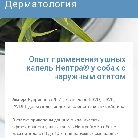
Дерматология
Опыт применения ушных
капель Нептра® у собак с
наружным отитом
Автор:
Куприянова Л. И., к.в.н., член ESVD, ESVE,
IAVDEI, дерматолог, эндокринолог сети клиник «Астин».
В статье приведены данные о клинической
эффективности ушных капель Нептра® у 6 собак с
массой тела от 8 до 40 кг при наружных смешанных