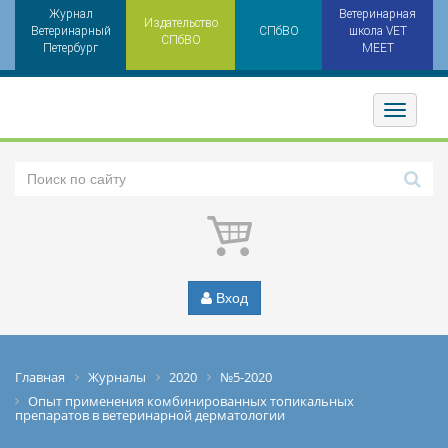
Журнал
Ветеринарная
Издательство
Ветеринарный
СПбВО
школа VET
СПбВО
Петербург
MEET
Toggler
Вход
Главная
Журналы
2020
№5-2020
Опыт применения комбинированных топикальных
препаратов в ветеринарной дерматологии