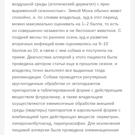
воздушной среды (атопический дерматит) с ярко
выраженной сезонностью». Зимой Мона обычно живет
спокойно, и, по словам владельца, зуд в этот период
можно максимально оценивать на 1–2 балла, то есть
он совершенно незаметен и не беспокоит животное. С
поздней весны по раннюю осень зуд и развитие
вторичных инфекций кожи оценивались на 9–10
баллов из 10, в связи с чем собака и поступила на
прием. Диагностика аллергий у этого пациента была
проведена автором статьи еще в прошлом сезоне, и
владелец точно выполнял все выданные тогда
рекомендации. Собаке проводятся регулярные
круглогодичные обработки от эктопаразитов
препаратом в таблетированной форме с действующим
веществом флураланер, а также владельцем
осуществляются ежемесячные обработки внешней
среды (квартиры) препаратом в аэрозольной форме с
комбинацией трех действующих веществ: перметрин,
пиперонилбутоксид, пирипроксифен. Для исключения
пищевой аллергии была проведена элиминационная