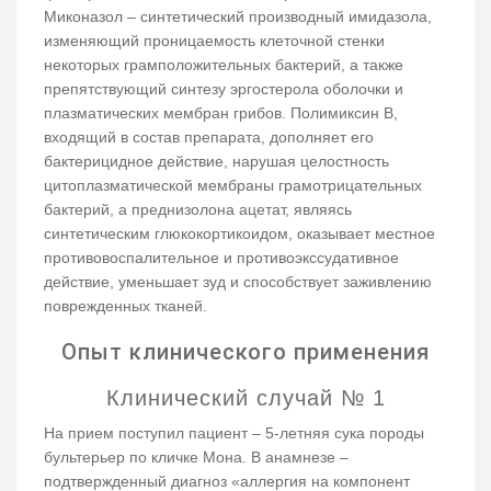
Миконазол – синтетический производный имидазола,
изменяющий проницаемость клеточной стенки
некоторых грамположительных бактерий, а также
препятствующий синтезу эргостерола оболочки и
плазматических мембран грибов. Полимиксин В,
входящий в состав препарата, дополняет его
бактерицидное действие, нарушая целостность
цитоплазматической мембраны грамотрицательных
бактерий, а преднизолона ацетат, являясь
синтетическим глюкокортикоидом, оказывает местное
противовоспалительное и противоэкссудативное
действие, уменьшает зуд и способствует заживлению
поврежденных тканей.
Опыт клинического применения
Клинический случай № 1
На прием поступил пациент – 5-летняя сука породы
бультерьер по кличке Мона. В анамнезе –
подтвержденный диагноз «аллергия на компонент