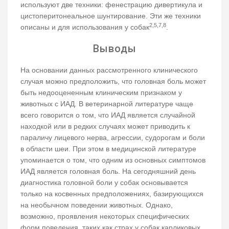
используют две техники: фенестрацию дивертикула и
цистоперитонеальное шунтирование. Эти же техники
2,5,7,8
описаны и для использования у собак
.
Выводы
На основании данных рассмотренного клинического
случая можно предположить, что головная боль может
быть недооцененным клиническим признаком у
животных с ИАД. В ветеринарной литературе чаще
всего говорится о том, что ИАД является случайной
находкой или в редких случаях может приводить к
параличу лицевого нерва, агрессии, судорогам и боли
в области шеи. При этом в медицинской литературе
упоминается о том, что одним из основных симптомов
ИАД является головная боль. На сегодняшний день
диагностика головной боли у собак основывается
только на косвенных предположениях, базирующихся
на необычном поведении животных. Однако,
возможно, проявления некоторых специфических
форм поведения, таких как страх у собак карликовых