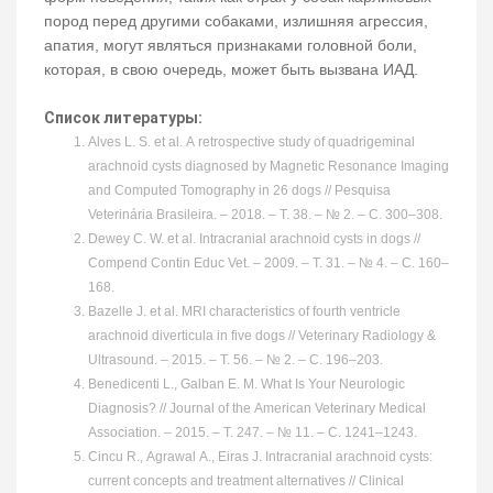
пород перед другими собаками, излишняя агрессия,
апатия, могут являться признаками головной боли,
которая, в свою очередь, может быть вызвана ИАД.
Список литературы:
Alves L. S. et al. A retrospective study of quadrigeminal
arachnoid cysts diagnosed by Magnetic Resonance Imaging
and Computed Tomography in 26 dogs // Pesquisa
Veterinária Brasileira. – 2018. – Т. 38. – № 2. – С. 300–308.
Dewey C. W. et al. Intracranial arachnoid cysts in dogs //
Compend Contin Educ Vet. – 2009. – Т. 31. – № 4. – С. 160–
168.
Bazelle J. et al. MRI characteristics of fourth ventricle
arachnoid diverticula in five dogs // Veterinary Radiology &
Ultrasound. – 2015. – Т. 56. – № 2. – С. 196–203.
Benedicenti L., Galban E. M. What Is Your Neurologic
Diagnosis? // Journal of the American Veterinary Medical
Association. – 2015. – Т. 247. – № 11. – С. 1241–1243.
Cincu R., Agrawal A., Eiras J. Intracranial arachnoid cysts:
current concepts and treatment alternatives // Clinical