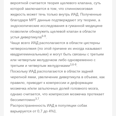
вероятной считается теория щелевого клапана, суть
которой заключается в том, что спинномозговая
жидкость может течь только внутрь ИАД. Полученные
благодаря МРТ данные подтверждают эту теорию, а
эндоскопические исследования в гуманной медицине
позволили обнаружить щелевой клапан в области
6-8
устья дивертикула
.
Чаще всего ИАД располагаются в области цистерны
четверохолмия (по этой причине их иногда называют
квадригеминальными) и могут быть связаны с третьим
или четвертым желудочком либо одновременно с
3,6-8
третьим и четвертым желудочками
.
Поскольку ИАД располагаются в области задней
черепной ямки, увеличение дивертикула в объеме, как
правило, приводит к компрессии и деформации
мозжечка и/или затылочных долей головного мозга,
однако считается, что компрессия мозжечка протекает
3,7
бессимптомно
.
Распространенность ИАД в популяции собак
варьируется от 0,7 до 4%1.