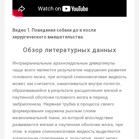
Видео 1. Поведения собаки до и после
хирургического вмешательства.
Обзор литературных данных
Интракраниальные арахноидальные дивертикулы
чаще всего являются результатом нарушения развития
головного мозга, при которой спинномозговая жидкость
может, как считается, накапливаться внутри полости,
образовавшейся в результате расщепления мягкой и
паутинной оболочек головного мозга в период
эмбриогенеза. Нервная трубка в процессе своего
формирования окружена рыхлым слоем
мезенхимальной ткани, из которой впоследствии
развиваются мягкая и паутинная оболочки мозга, при
этом в норме спинномозговая жидкость выделяется
хориоидным сплетением и, пульсируя, течет через