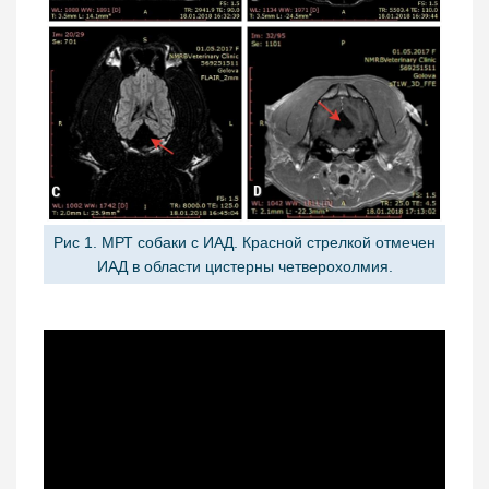
Рис 1. МРТ собаки с ИАД. Красной стрелкой отмечен
ИАД в области цистерны четверохолмия.