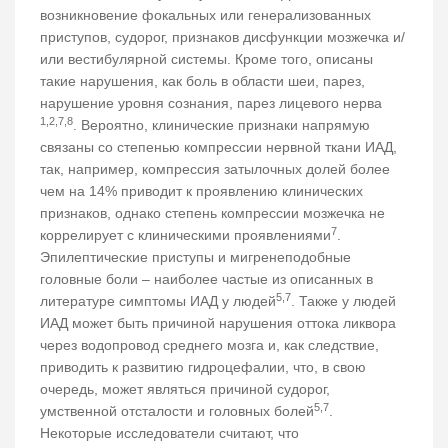
возникновение фокальных или генерализованных
приступов, судорог, признаков дисфункции мозжечка и/
или вестибулярной системы. Кроме того, описаны
такие нарушения, как боль в области шеи, парез,
нарушение уровня сознания, парез лицевого нерва
1,2,7,8
. Вероятно, клинические признаки напрямую
связаны со степенью компрессии нервной ткани ИАД,
так, например, компрессия затылочных долей более
чем на 14% приводит к проявлению клинических
признаков, однако степень компрессии мозжечка не
7
коррелирует с клиническими проявлениями
.
Эпилептические приступы и мигренеподобные
головные боли – наиболее частые из описанных в
5,7
литературе симптомы ИАД у людей
. Также у людей
ИАД может быть причиной нарушения оттока ликвора
через водопровод среднего мозга и, как следствие,
приводить к развитию гидроцефалии, что, в свою
очередь, может являться причиной судорог,
5,7
умственной отсталости и головных болей
.
Некоторые исследователи считают, что