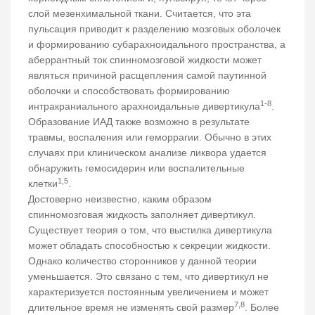
слой мезенхимальной ткани. Считается, что эта
пульсация приводит к разделению мозговых оболочек
и формированию субарахноидального пространства, а
аберрантный ток спинномозговой жидкости может
являться причиной расщепления самой паутинной
оболочки и способствовать формированию
1-8
интракраниального арахноидальные дивертикула
.
Образование ИАД также возможно в результате
травмы, воспаления или геморрагии. Обычно в этих
случаях при клиническом анализе ликвора удается
обнаружить гемосидерин или воспалительные
1,5
клетки
.
Достоверно неизвестно, каким образом
спинномозговая жидкость заполняет дивертикул.
Существует теория о том, что выстилка дивертикула
может обладать способностью к секреции жидкости.
Однако количество сторонников у данной теории
уменьшается. Это связано с тем, что дивертикул не
характеризуется постоянным увеличением и может
7,8
длительное время не изменять свой размер
. Более