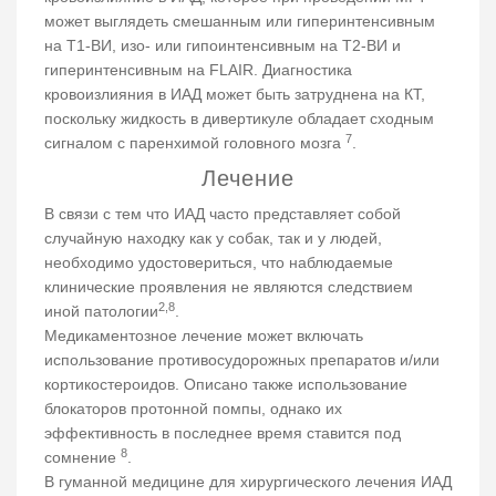
может выглядеть смешанным или гиперинтенсивным
на Т1-ВИ, изо- или гипоинтенсивным на Т2-ВИ и
гиперинтенсивным на FLAIR. Диагностика
кровоизлияния в ИАД может быть затруднена на КТ,
поскольку жидкость в дивертикуле обладает сходным
7
сигналом с паренхимой головного мозга
.
Лечение
В связи с тем что ИАД часто представляет собой
случайную находку как у собак, так и у людей,
необходимо удостовериться, что наблюдаемые
клинические проявления не являются следствием
2,8
иной патологии
.
Медикаментозное лечение может включать
использование противосудорожных препаратов и/или
кортикостероидов. Описано также использование
блокаторов протонной помпы, однако их
эффективность в последнее время ставится под
8
сомнение
.
В гуманной медицине для хирургического лечения ИАД