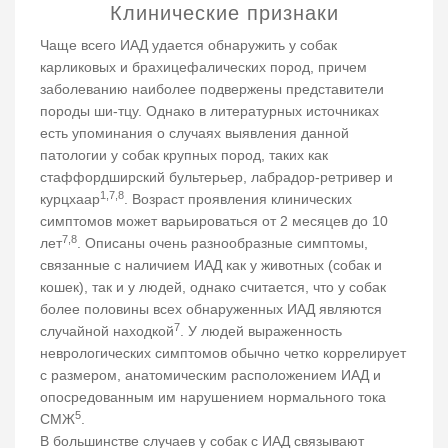
Клинические признаки
Чаще всего ИАД удается обнаружить у собак
карликовых и брахицефалических пород, причем
заболеванию наиболее подвержены представители
породы ши-тцу. Однако в литературных источниках
есть упоминания о случаях выявления данной
патологии у собак крупных пород, таких как
стаффордширский бультерьер, лабрадор-ретривер и
1,7,8
курцхаар
. Возраст проявления клинических
симптомов может варьироваться от 2 месяцев до 10
7,8
лет
. Описаны очень разнообразные симптомы,
связанные с наличием ИАД как у животных (собак и
кошек), так и у людей, однако считается, что у собак
более половины всех обнаруженных ИАД являются
7
случайной находкой
. У людей выраженность
неврологических симптомов обычно четко коррелирует
с размером, анатомическим расположением ИАД и
опосредованным им нарушением нормального тока
5
СМЖ
.
В большинстве случаев у собак с ИАД связывают