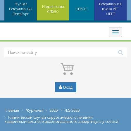
Журнал
Ветеринарная
Издательство
Ветеринарный
СПбВО
школа VET
СПбВО
Петербург
MEET
Toggler
Вход
Главная
Журналы
2020
№5-2020
Клинический случай хирургического лечения
квадригеминального арахноидального дивертикула у собаки