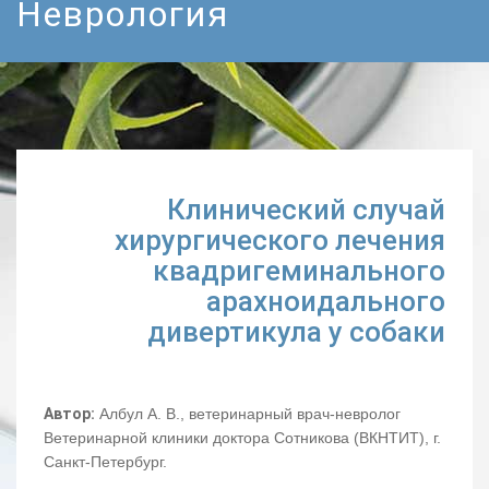
Неврология
Клинический случай
хирургического лечения
квадригеминального
арахноидального
дивертикула у собаки
Автор:
Албул А. В., ветеринарный врач-невролог
Ветеринарной клиники доктора Сотникова (ВКНТИТ), г.
Санкт-Петербург.