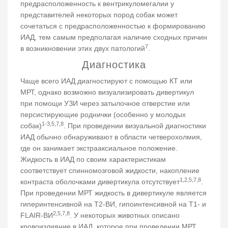
предрасположенность к вентрикуломегалии у
представителей некоторых пород собак может
сочетаться с предрасположенностью к формированию
ИАД, тем самым предполагая наличие сходных причин
7
в возникновении этих двух патологий
.
Диагностика
Чаще всего ИАД диагностируют с помощью КТ или
МРТ, однако возможно визуализировать дивертикул
при помощи УЗИ через затылочное отверстие или
персистирующие роднички (особенно у молодых
1-3,5,7,8
собак)
. При проведении визуальной диагностики
ИАД обычно обнаруживают в области четверохолмия,
где он занимает экстрааксиальное положение.
Жидкость в ИАД по своим характеристикам
соответствует спинномозговой жидкости, накопление
1,2,5,7,8
контраста оболочками дивертикула отсутствует
.
При проведении МРТ жидкость в дивертикуле является
гиперинтенсивной на Т2-ВИ, гипоинтенсивной на Т1- и
2,5,7,8
FLAIR-ВИ
. У некоторых животных описано
кровоизлияние в ИАД, которое при проведении МРТ