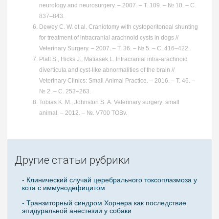
neurology and neurosurgery. – 2007. – Т. 109. – № 10. – С.
837–843.
Dewey C. W. et al. Craniotomy with cystoperitoneal shunting
for treatment of intracranial arachnoid cysts in dogs //
Veterinary Surgery. – 2007. – Т. 36. – № 5. – С. 416–422.
Platt S., Hicks J., Matiasek L. Intracranial intra-arachnoid
diverticula and cyst-like abnormalities of the brain //
Veterinary Clinics: Small Animal Practice. – 2016. – Т. 46. –
№ 2. – С. 253–263.
Tobias K. M., Johnston S. A. Veterinary surgery: small
animal. – 2012. – №. V700 TOBv.
Другие статьи рубрики
- Клинический случай церебрального токсоплазмоза у
кота с иммунодефицитом
- Транзиторный синдром Хорнера как последствие
эпидуральной анестезии у собаки