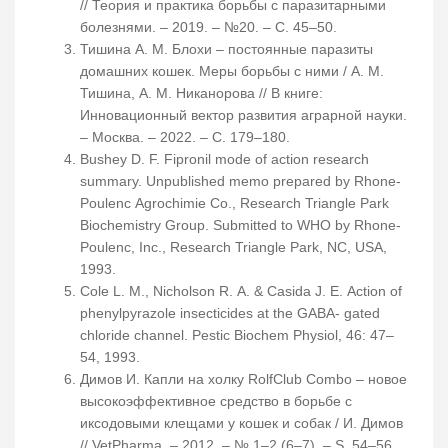
// Теория и практика борьбы с паразитарными
болезнями. – 2019. – №20. – С. 45–50.
Тишина А. М. Блохи – постоянные паразиты
домашних кошек. Меры борьбы с ними / А. М.
Тишина, А. М. Никанорова // В книге:
Инновационный вектор развития аграрной науки.
– Москва. – 2022. – С. 179–180.
Bushey D. F. Fipronil mode of action research
summary. Unpublished memo prepared by Rhone-
Poulenc Agrochimie Co., Research Triangle Park
Biochemistry Group. Submitted to WHO by Rhone-
Poulenc, Inc., Research Triangle Park, NC, USA,
1993.
Cole L. M., Nicholson R. A. & Casida J. E. Action of
phenylpyrazole insecticides at the GABA- gated
chloride channel. Pestic Biochem Physiol, 46: 47–
54, 1993.
Димов И. Капли на холку RolfClub Combo – новое
высокоэффективное средство в борьбе с
иксодовыми клещами у кошек и собак / И. Димов
// VetPharma. – 2012. – № 1–2 (6–7). – S. 54–56.