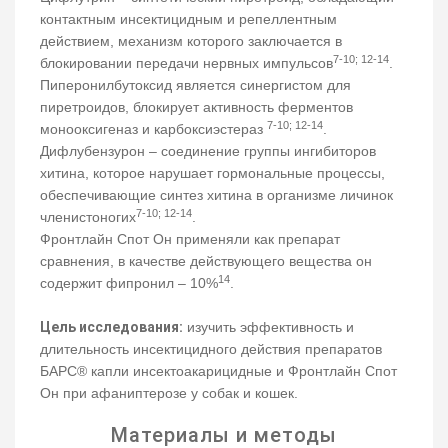
контактным инсектицидным и репеллентным
действием, механизм которого заключается в
7-10; 12-14
блокировании передачи нервных импульсов
.
Пиперонилбутоксид является синергистом для
пиретроидов, блокирует активность ферментов
7-10; 12-14
монооксигеназ и карбоксиэстераз
.
Дифлубензурон – соединение группы ингибиторов
хитина, которое нарушает гормональные процессы,
обеспечивающие синтез хитина в организме личинок
7-10; 12-14
членистоногих
.
Фронтлайн Спот Он применяли как препарат
сравнения, в качестве действующего вещества он
14
содержит фипронил – 10%
.
Цель исследования:
изучить эффективность и
длительность инсектицидного действия препаратов
БАРС® капли инсектоакарицидные и Фронтлайн Спот
Он при афаниптерозе у собак и кошек.
Материалы и методы