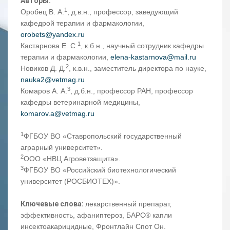
Авторы:
1
Оробец В. А.
, д.в.н., профессор, заведующий
кафедрой терапии и фармакологии,
orobets@yandex.ru
1
Кастарнова Е. С.
, к.б.н., научный сотрудник кафедры
терапии и фармакологии,
elena-kastarnova@mail.ru
2
Новиков Д. Д.
, к.в.н., заместитель директора по науке,
nauka2@vetmag.ru
3
Комаров А. А.
, д.б.н., профессор РАН, профессор
кафедры ветеринарной медицины,
komarov.a@vetmag.ru
1
ФГБОУ ВО «Ставропольский государственный
аграрный университет».
2
ООО «НВЦ Агроветзащита».
3
ФГБОУ ВО «Российский биотехнологический
университет (РОСБИОТЕХ)».
Ключевые слова:
лекарственный препарат,
эффективность, афаниптероз, БАРС® капли
инсектоакарицидные, Фронтлайн Спот Он.