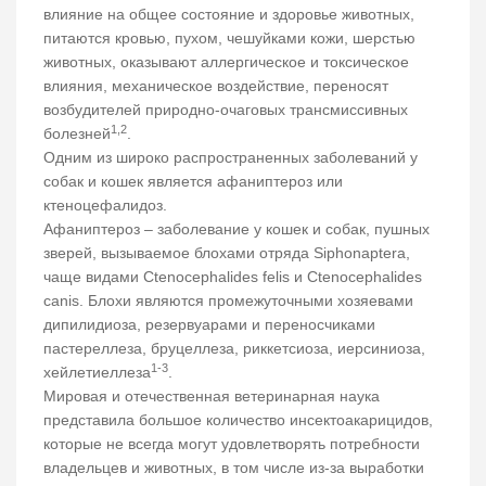
влияние на общее состояние и здоровье животных,
питаются кровью, пухом, чешуйками кожи, шерстью
животных, оказывают аллергическое и токсическое
влияния, механическое воздействие, переносят
возбудителей природно-очаговых трансмиссивных
1,2
болезней
.
Одним из широко распространенных заболеваний у
собак и кошек является афаниптероз или
ктеноцефалидоз.
Афаниптероз – заболевание у кошек и собак, пушных
зверей, вызываемое блохами отряда Siphonaptera,
чаще видами Ctenocephalides felis и Ctenocephalides
canis. Блохи являются промежуточными хозяевами
дипилидиоза, резервуарами и переносчиками
пастереллеза, бруцеллеза, риккетсиоза, иерсиниоза,
1-3
хейлетиеллеза
.
Мировая и отечественная ветеринарная наука
представила большое количество инсектоакарицидов,
которые не всегда могут удовлетворять потребности
владельцев и животных, в том числе из-за выработки