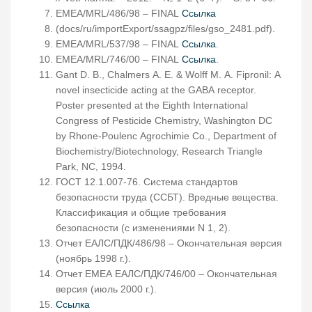
EMEA/MRL/486/98 – FINAL
Ссылка
(docs/ru/importExport/ssagpz/files/gso_2481.pdf).
EMEA/MRL/537/98 – FINAL
Ссылка
.
EMEA/MRL/746/00 – FINAL
Ссылка
.
Gant D. B., Chalmers A. E. & Wolff M. A. Fipronil: A
novel insecticide acting at the GABA receptor.
Poster presented at the Eighth International
Congress of Pesticide Chemistry, Washington DC
by Rhone-Poulenc Agrochimie Co., Department of
Biochemistry/Biotechnology, Research Triangle
Park, NC, 1994.
ГОСТ 12.1.007-76. Система стандартов
безопасности труда (ССБТ). Вредные вещества.
Классификация и общие требования
безопасности (с изменениями N 1, 2).
Отчет ЕАЛС/ПДК/486/98 – Окончательная версия
(ноябрь 1998 г.).
Отчет EMEA ЕАЛС/ПДК/746/00 – Окончательная
версия (июль 2000 г.).
Ссылка