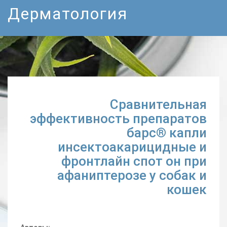
Дерматология
Сравнительная
эффективность препаратов
барс® капли
инсектоакарицидные и
фронтлайн спот он при
афаниптерозе у собак и
кошек