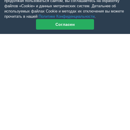
продолжая пользоваться сайтом, вы соглашаетесь на обработку
файлов «Cookie» и данных метрических систем. Детальнее об
используемых файлах Cookie и методах их отключения вы можете
прочитать в нашей
Политике Конфиденциальности
.
Согласен
Контакты журнала
По всем вопросам приобретения журнала Ветеринарный Петербург
обращайтесь:
Тел:
+7-960-272-75-98
tatyana.albul@yandex.ru
По всем вопросам приобретения книг обращайтесь:
+7 (950) 001-33-14
cdoba-tan@yandex.ru
vetpeterburg