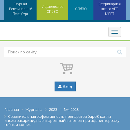
Журнал
Ветеринарная
Издательство
Ветеринарный
СПбВО
школа VET
СПбВО
Петербург
MEET
Toggler
Вход
Главная
Журналы
2023
№4 2023
Сравнительная эффективность препаратов барс® капли
инсектоакарицидные и фронтлайн спот он при афаниптерозе у
собак и кошек