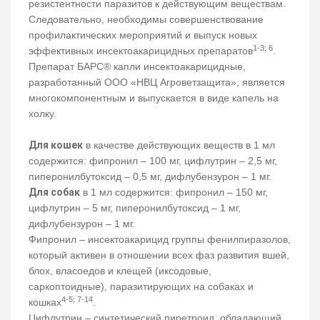
резистентности паразитов к действующим веществам.
Следовательно, необходимы совершенствование
профилактических мероприятий и выпуск новых
1-3; 6
эффективных инсектоакарицидных препаратов
.
Препарат БАРС® капли инсектоакарицидные,
разработанный ООО «НВЦ Агроветзащита», является
многокомпонентным и выпускается в виде капель на
холку.
Для кошек
в качестве действующих веществ в 1 мл
содержится: фипронил – 100 мг, цифлутрин – 2,5 мг,
пиперонилбутоксид – 0,5 мг, дифлубензурон – 1 мг.
Для собак
в 1 мл содержится: фипронил – 150 мг,
цифлутрин – 5 мг, пиперонилбутоксид – 1 мг,
дифлубензурон – 1 мг.
Фипронил – инсектоакарицид группы фенилпиразолов,
который активен в отношении всех фаз развития вшей,
блох, власоедов и клещей (иксодовые,
саркоптоидные), паразитирующих на собаках и
4-5; 7-14
кошках
.
Цифлутрин – синтетический пиретроид, обладающий