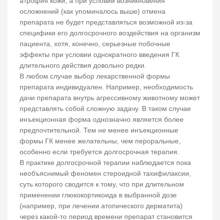
атрофия кожи, а при условии возникновения
осложнений (как упоминалось выше) отмена
препарата не будет представляться возможной из-за
специфики его долгосрочного воздействия на организм
пациента, хотя, конечно, серьезные побочные
эффекты при условии однократного введения ГК
длительного действия довольно редки.
В любом случае выбор лекарственной формы
препарата индивидуален. Например, необходимость
дачи препарата внутрь агрессивному животному может
представлять собой сложную задачу. В таком случае
инъекционная форма однозначно является более
предпочтительной. Тем не менее инъекционные
формы ГК менее желательны, чем пероральные,
особенно если требуется долгосрочная терапия.
В практике долгосрочной терапии наблюдается пока
необъяснимый феномен стероидной тахифилаксии,
суть которого сводится к тому, что при длительном
применении глюкокортикоида в выбранной дозе
(например, при лечении атопического дерматита)
через какой-то период времени препарат становится