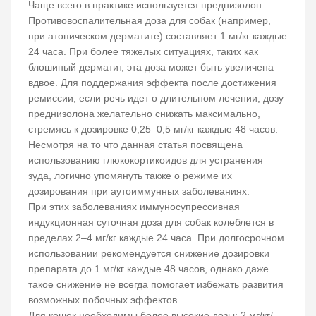
Чаще всего в практике используется преднизолон.
Противовоспалительная доза для собак (например,
при атопическом дерматите) составляет 1 мг/кг каждые
24 часа. При более тяжелых ситуациях, таких как
блошиный дерматит, эта доза может быть увеличена
вдвое. Для поддержания эффекта после достижения
ремиссии, если речь идет о длительном лечении, дозу
преднизолона желательно снижать максимально,
стремясь к дозировке 0,25–0,5 мг/кг каждые 48 часов.
Несмотря на то что данная статья посвящена
использованию глюкокортикоидов для устранения
зуда, логично упомянуть также о режиме их
дозирования при аутоиммунных заболеваниях.
При этих заболеваниях иммуносупрессивная
индукционная суточная доза для собак колеблется в
пределах 2–4 мг/кг каждые 24 часа. При долгосрочном
использовании рекомендуется снижение дозировки
препарата до 1 мг/кг каждые 48 часов, однако даже
такое снижение не всегда помогает избежать развития
возможных побочных эффектов.
Для кошек необходимы более высокие дозы: 2 мг/кг/