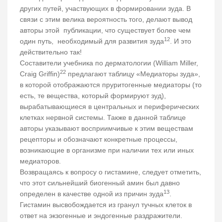
других путей, участвующих в формировании зуда. В
связи с этим велика вероятность того, делают вывод
авторы этой публикации, что существует более чем
12
один путь, необходимый для развития зуда
. И это
действительно так!
Составители учебника по дерматологии (William Miller,
22
Craig Griffin)
предлагают таблицу «Медиаторы зуда»,
в которой отображаются пруритогенные медиаторы (то
есть, те вещества, который формируют зуд),
вырабатывающиеся в центральных и периферических
клетках нервной системы. Также в данной таблице
авторы указывают восприимчивые к этим веществам
рецепторы и обозначают конкретные процессы,
возникающие в организме при наличии тех или иных
медиаторов.
Возвращаясь к вопросу о гистамине, следует отметить,
что этот сильнейший биогенный амин был давно
13
определен в качестве одной из причин зуда
.
Гистамин высвобождается из гранул тучных клеток в
ответ на экзогенные и эндогенные раздражители.