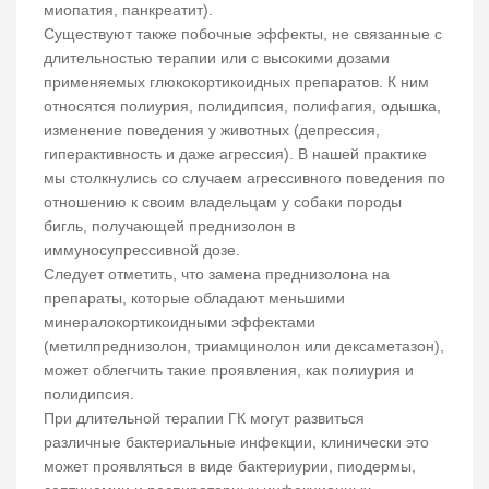
миопатия, панкреатит).
Существуют также побочные эффекты, не связанные с
длительностью терапии или с высокими дозами
применяемых глюкокортикоидных препаратов. К ним
относятся полиурия, полидипсия, полифагия, одышка,
изменение поведения у животных (депрессия,
гиперактивность и даже агрессия). В нашей практике
мы столкнулись со случаем агрессивного поведения по
отношению к своим владельцам у собаки породы
бигль, получающей преднизолон в
иммуносупрессивной дозе.
Следует отметить, что замена преднизолона на
препараты, которые обладают меньшими
минералокортикоидными эффектами
(метилпреднизолон, триамцинолон или дексаметазон),
может облегчить такие проявления, как полиурия и
полидипсия.
При длительной терапии ГК могут развиться
различные бактериальные инфекции, клинически это
может проявляться в виде бактериурии, пиодермы,