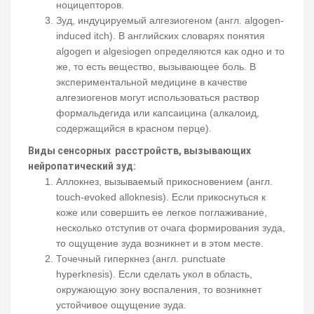
ноцицепторов.
Зуд, индуцируемый алгезиогеном (англ. algogen-
induced itch). В английских словарях понятия
algogen и algesiogen определяются как одно и то
же, то есть вещество, вызывающее боль. В
экспериментальной медицине в качестве
алгезиогенов могут использоваться раствор
формальдегида или капсаицина (алкалоид,
содержащийся в красном перце).
Виды сенсорных расстройств, вызывающих
нейропатический зуд:
Аллокнез, вызываемый прикосновением (англ.
touch-evoked alloknesis). Если прикоснуться к
коже или совершить ее легкое поглаживание,
несколько отступив от очага формирования зуда,
то ощущение зуда возникнет и в этом месте.
Точечный гиперкнез (англ. punctuate
hyperknesis). Если сделать укол в область,
окружающую зону воспаления, то возникнет
устойчивое ощущение зуда.