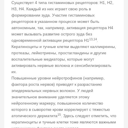
Существует 4 типа гистаминовых рецепторов: H1, H2,
H3, H4. Каждый из них играет свою роль в
формировании зуда. Участие гистаминовых
рецепторов в указанном процессе может быть
автономным, так, например, активация рецептора Н4
может вызывать развитие острого зуда без
13,14
одновременной активации рецептора H1
.
Кератиноциты и тучные клетки выделяют калликреины,
протеазы, лейкотриены, простагландины и другие
воспалительные медиаторы, которые могут
активировать нервные волокна и сенсибилизировать
их.
Повышенные уровни нейротрофинов (например,
фактора роста нервов) приводят к разрастанию
эпидермальных нервных волокон. У людей
значительное внимание уделяется этому
нейрогенному маркеру, повышенное количество
которого в сыворотке крови коррелирует с тяжестью
15
атопического дерматита
. Здесь следует отметить, что
кератиноциты и тучные клетки тоже являются важными