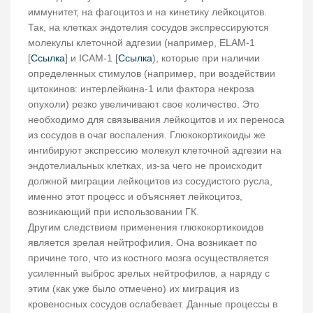
иммунитет, на фагоцитоз и на кинетику лейкоцитов.
Так, на клетках эндотелия сосудов экспрессируются
молекулы клеточной адгезии (например, ELAM-1
[
Ссылка
] и ICAM-1 [
Ссылка
), которые при наличии
определенных стимулов (например, при воздействии
цитокинов: интерлейкина-1 или фактора некроза
опухоли) резко увеличивают свое количество. Это
необходимо для связывания лейкоцитов и их переноса
из сосудов в очаг воспаления. Глюкокортикоиды же
ингибируют экспрессию молекул клеточной адгезии на
эндотелиальных клетках, из-за чего не происходит
должной миграции лейкоцитов из сосудистого русла,
именно этот процесс и объясняет лейкоцитоз,
возникающий при использовании ГК.
Другим следствием применения глюкокортикоидов
является зрелая нейтрофилия. Она возникает по
причине того, что из костного мозга осуществляется
усиленный выброс зрелых нейтрофилов, а наряду с
этим (как уже было отмечено) их миграция из
кровеносных сосудов ослабевает. Данные процессы в