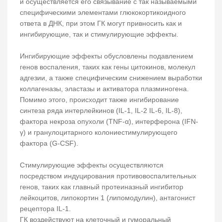
и осуществляется его связывание с так называемыми
специфическими элементами глюкокортикоидного
ответа в ДНК, при этом ГК могут привносить как и
ингибирующие, так и стимулирующие эффекты.
Ингибирующие эффекты обусловлены подавлением
генов воспаления, таких как гены цитокинов, молекул
адгезии, а также специфическим снижением выработки
коллагеназы, эластазы и активатора плазминогена.
Помимо этого, происходит также ингибирование
синтеза ряда интерлейкинов (IL-1, IL-2 IL-6, IL-8),
фактора некроза опухоли (TNF-α), интерферона (IFN-
γ) и гранулоцитарного колониестимулирующего
фактора (G-CSF).
Стимулирующие эффекты осуществляются
посредством индуцирования противовоспалительных
генов, таких как главный протеиназный ингибитор
лейкоцитов, липокортин 1 (липомодулин), антагонист
рецептора IL-1.
ГК воздействуют на клеточный и гуморальный