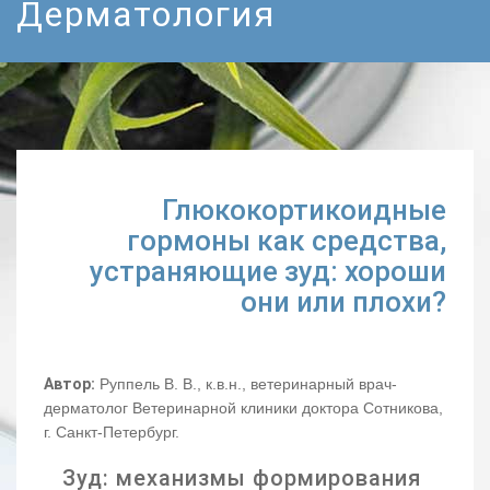
Дерматология
Глюкокортикоидные
гормоны как средства,
устраняющие зуд: хороши
они или плохи?
Автор:
Руппель В. В., к.в.н., ветеринарный врач-
дерматолог Ветеринарной клиники доктора Сотникова,
г. Санкт-Петербург.
Зуд: механизмы формирования