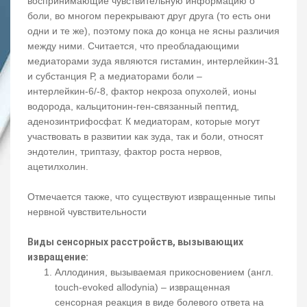
воспринимающие чувствительную информацию о
боли, во многом перекрывают друг друга (то есть они
одни и те же), поэтому пока до конца не ясны различия
между ними. Считается, что преобладающими
медиаторами зуда являются гистамин, интерлейкин-31
и субстанция Р, а медиаторами боли –
интерлейкин-6/-8, фактор некроза опухолей, ионы
водорода, кальцитонин-ген-связанный пептид,
аденозинтрифосфат. К медиаторам, которые могут
участвовать в развитии как зуда, так и боли, относят
эндотелин, триптазу, фактор роста нервов,
ацетилхолин.
Отмечается также, что существуют извращенные типы
нервной чувствительности
Виды сенсорных расстройств, вызывающих
извращение:
Аллодиния, вызываемая прикосновением (англ.
touch-evoked allodynia) – извращенная
сенсорная реакция в виде болевого ответа на