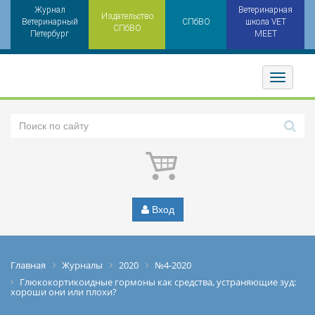
Журнал
Ветеринарная
Издательство
Ветеринарный
СПбВО
школа VET
СПбВО
Петербург
MEET
Toggler
Вход
Главная
Журналы
2020
№4-2020
Глюкокортикоидные гормоны как средства, устраняющие зуд:
хороши они или плохи?