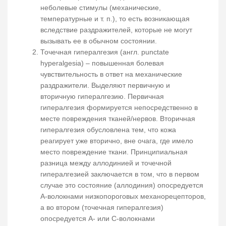
неболевые стимулы (механические,
температурные и т. п.), то есть возникающая
вследствие раздражителей, которые не могут
вызывать ее в обычном состоянии.
Точечная гипералгезия (англ. punctate
hyperalgesia) – повышенная болевая
чувствительность в ответ на механические
раздражители. Выделяют первичную и
вторичную гипералгезию. Первичная
гипералгезия формируется непосредственно в
месте повреждения тканей/нервов. Вторичная
гипералгезия обусловлена тем, что кожа
реагирует уже вторично, вне очага, где имело
место повреждение ткани. Принципиальная
разница между аллодинией и точечной
гипералгезией заключается в том, что в первом
случае это состояние (аллодиния) опосредуется
А-волокнами низкопороговых механорецепторов,
а во втором (точечная гипералгезия)
опосредуется А- или С-волокнами