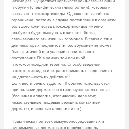
низких доз. Существует кортикостероид-связывающий
глобулин (специфический гликопротеин), который и
связывает глюкокортикоиды. Однако его выработка
ограничена, поэтому в случае поступления в организм
большого количества глюкокортикоидов именно
альбумин будет выступать в качестве белка,
связывающего эти излишки гормонов. В связи с этим
для некоторых пациентов гипоальбуминемия может
быть критичной при условии значительного
поступления ГК в рамках той или иной
глюкокортикоидной терапии. Способ введения
глюкокортикоидов и их растворимость в воде влияют
22
на длительность их действия
.
Если вести речь о зуде, то ГК обычно используются
при наличии дерматозов с гиперчувствительностью
(блошиная аллергия, атопический дерматит,
нежелательные пищевые реакции, контактный
дерматит, инсектные аллергии и пр.).
Практически при всех иммуноопосредованных и
аутоиммунных дерматозах в первую очередь