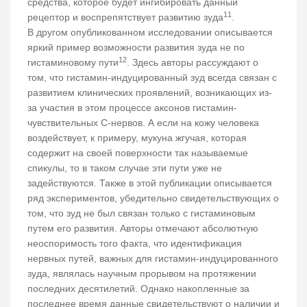
средства, которое будет ингибировать данный
11
рецептор и воспрепятствует развитию зуда
.
В другом опубликованном исследовании описывается
яркий пример возможности развития зуда не по
12
гистаминовому пути
. Здесь авторы рассуждают о
том, что гистамин-индуцированный зуд всегда связан с
развитием клинических проявлений, возникающих из-
за участия в этом процессе аксонов гистамин-
чувствительных С-нервов. А если на кожу человека
воздействует, к примеру, мукуна жгучая, которая
содержит на своей поверхности так называемые
спикулы, то в таком случае эти пути уже не
задействуются. Также в этой публикации описывается
ряд экспериментов, убедительно свидетельствующих о
том, что зуд не был связан только с гистаминовым
путем его развития. Авторы отмечают абсолютную
неоспоримость того факта, что идентификация
нервных путей, важных для гистамин-индуцированного
зуда, являлась научным прорывом на протяжении
последних десятилетий. Однако накопленные за
последнее время данные свидетельствуют о наличии и