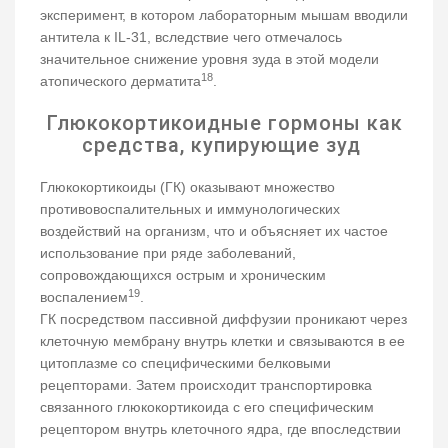
эксперимент, в котором лабораторным мышам вводили
антитела к IL-31, вследствие чего отмечалось
значительное снижение уровня зуда в этой модели
18
атопического дерматита
.
Глюкокортикоидные гормоны как
средства, купирующие зуд
Глюкокортикоиды (ГК) оказывают множество
противовоспалительных и иммунологических
воздействий на организм, что и объясняет их частое
использование при ряде заболеваний,
сопровождающихся острым и хроническим
19
воспалением
.
ГК посредством пассивной диффузии проникают через
клеточную мембрану внутрь клетки и связываются в ее
цитоплазме со специфическими белковыми
рецепторами. Затем происходит транспортировка
связанного глюкокортикоида с его специфическим
рецептором внутрь клеточного ядра, где впоследствии