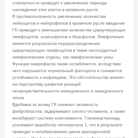
совокупности приводят к увеличению периода
нахождения этих клеток в кровяном русле.
В противоположность увеличению количества
лейкоцитов и нейтрофилов в кровяном русле введение
ГК приводит к уменьшению количества циркулирующих
лимфоцитов, эозинофилов и базофилов. Лимфопения
является результатом перераспределения
циркулирующих лимфоцитов в такие несосудистые
лимфатические отделы, как лимфатические узлы.
Функции макрофагов также ослабляются, вследствие
чего нарушается нормальный фагоцитоз и снижается
устойчивость к инфекциям. Это обстоятельство влияет
на перспективу развития реакций
гиперчувствительности немедленного и замедленного
типов.
Вдобавок ко всему ГК снижают активность
фибробластов, задерживают синтез гистамина, а также
ингибируют систему комплемента. Глюкокортикоиды
усиливают выработку липокортина 1, что в результате
приводит к ингибированию цикла арахидоновой