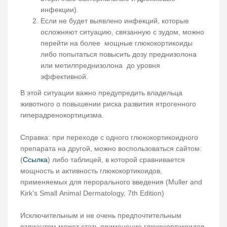
инфекции).
Если не будет выявлено инфекций, которые
осложняют ситуацию, связанную с зудом, можно
перейти на более мощные глюкокортикоиды
либо попытаться повысить дозу преднизолона
или метилпреднизолона до уровня
эффективной.
В этой ситуации важно предупредить владельца
животного о повышении риска развития ятрогенного
гиперадренокортицизма.
Справка: при переходе с одного глюкокортикоидного
препарата на другой, можно воспользоваться сайтом:
(
Ссылка
) либо таблицей, в которой сравнивается
мощность и активность глюкокортикоидов,
применяемых для перорального введения (Muller and
Kirk's Small Animal Dermatology, 7th Edition)
Исключительным и не очень предпочтительным
вариантом может стать применение глюкокортикоидов