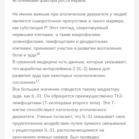
источниками фактора роста нервов.
Не менее важным при атопическом дерматите у людей
является сывороточное присутствие и такого маркера,
как субстанция P. Этот пептид, секретируемый
нервными клетками, а также макрофагами,
эозинофилами, лимфоцитами и дендритными
клетками, принимает участие в развитии воспаления,
16
боли и зуда
.
В гуманной медицине есть данные, которые указывают,
что выработка интерлейкина-2 (IL-2) важна для
развития зуда при некоторых нозологических
17
состояниях
.
Все большее значение отводится такому медиатору
зуда, как IL-31. Он образуется преимущественно Th2-
лимфоцитами (Т-хелперами второго типа). Эти Т-
клетки способствуют патогенезу атопического
дерматита. Ученые полагают, что IL-31 оказывает свое
пруритогенное воздействие путем прямого связывания
с рецепторами IL-31, располагающимися на
окончаниях кожных нервов. Был проведен