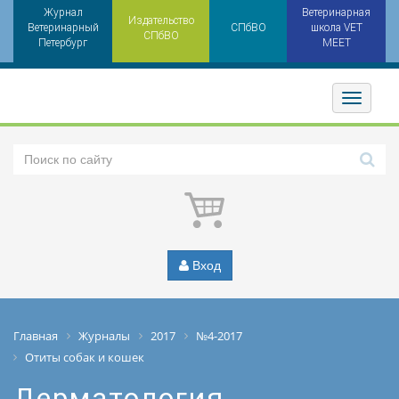
Журнал
Ветеринарная
Издательство
Ветеринарный
СПбВО
школа VET
СПбВО
Петербург
MEET
Toggler
Вход
Главная
Журналы
2017
№4-2017
Отиты собак и кошек
Дерматология