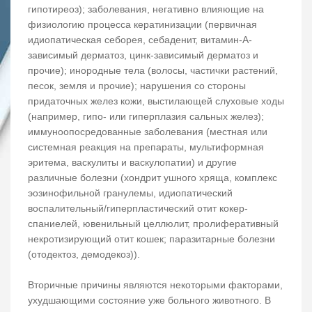
гипотиреоз); заболевания, негативно влияющие на
физиологию процесса кератинизации (первичная
идиопатическая себорея, себаденит, витамин-А-
зависимый дерматоз, цинк-зависимый дерматоз и
прочие); инородные тела (волосы, частички растений,
песок, земля и прочие); нарушения со стороны
придаточных желез кожи, выстилающей слуховые ходы
(например, гипо- или гиперплазия сальных желез);
иммуноопосредованные заболевания (местная или
системная реакция на препараты, мультиформная
эритема, васкулиты и васкулопатии) и другие
различные болезни (хондрит ушного хряща, комплекс
эозинофильной гранулемы, идиопатический
воспалительный/гиперпластический отит кокер-
спаниелей, ювенильный целлюлит, пролиферативный
некротизирующий отит кошек; паразитарные болезни
(отодектоз, демодекоз)).
Вторичные причины являются некоторыми факторами,
ухудшающими состояние уже больного животного. В