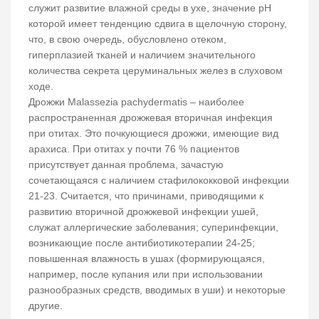
служит развитие влажной среды в ухе, значение рН
которой имеет тенденцию сдвига в щелочную сторону,
что, в свою очередь, обусловлено отеком,
гиперплазией тканей и наличием значительного
количества секрета церуминальных желез в слуховом
ходе.
Дрожжи Malassezia pachydermatis – наиболее
распространенная дрожжевая вторичная инфекция
при отитах. Это почкующиеся дрожжи, имеющие вид
арахиса. При отитах у почти 76 % пациентов
присутствует данная проблема, зачастую
сочетающаяся с наличием стафилококковой инфекции
21-23. Считается, что причинами, приводящими к
развитию вторичной дрожжевой инфекции ушей,
служат аллергические заболевания; суперинфекции,
возникающие после антибиотикотерапии 24-25;
повышенная влажность в ушах (формирующаяся,
например, после купания или при использовании
разнообразных средств, вводимых в уши) и некоторые
другие.