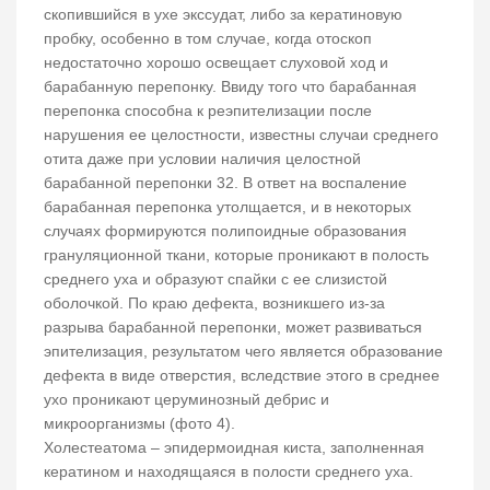
скопившийся в ухе экссудат, либо за кератиновую
пробку, особенно в том случае, когда отоскоп
недостаточно хорошо освещает слуховой ход и
барабанную перепонку. Ввиду того что барабанная
перепонка способна к реэпителизации после
нарушения ее целостности, известны случаи среднего
отита даже при условии наличия целостной
барабанной перепонки 32. В ответ на воспаление
барабанная перепонка утолщается, и в некоторых
случаях формируются полипоидные образования
грануляционной ткани, которые проникают в полость
среднего уха и образуют спайки с ее слизистой
оболочкой. По краю дефекта, возникшего из-за
разрыва барабанной перепонки, может развиваться
эпителизация, результатом чего является образование
дефекта в виде отверстия, вследствие этого в среднее
ухо проникают церуминозный дебрис и
микроорганизмы (фото 4).
Холестеатома – эпидермоидная киста, заполненная
кератином и находящаяся в полости среднего уха.