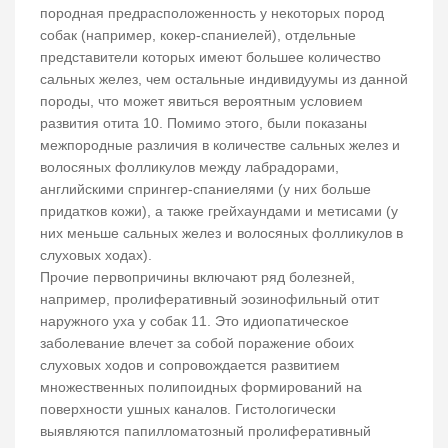
породная предрасположенность у некоторых пород
собак (например, кокер-спаниелей), отдельные
представители которых имеют большее количество
сальных желез, чем остальные индивидуумы из данной
породы, что может явиться вероятным условием
развития отита 10. Помимо этого, были показаны
межпородные различия в количестве сальных желез и
волосяных фолликулов между лабрадорами,
английскими спрингер-спаниелями (у них больше
придатков кожи), а также грейхаундами и метисами (у
них меньше сальных желез и волосяных фолликулов в
слуховых ходах).
Прочие первопричины включают ряд болезней,
например, пролиферативный эозинофильный отит
наружного уха у собак 11. Это идиопатическое
заболевание влечет за собой поражение обоих
слуховых ходов и сопровождается развитием
множественных полипоидных формирований на
поверхности ушных каналов. Гистологически
выявляются папилломатозный пролиферативный