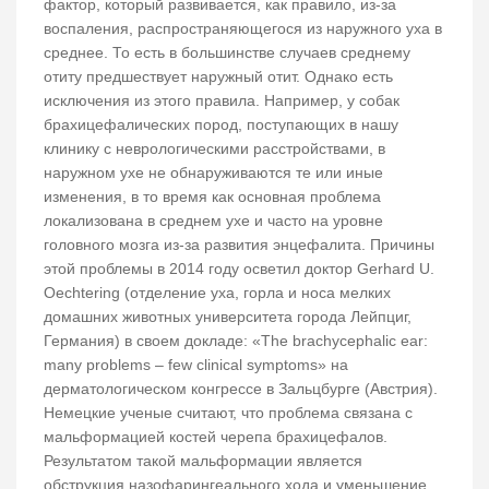
фактор, который развивается, как правило, из-за
воспаления, распространяющегося из наружного уха в
среднее. То есть в большинстве случаев среднему
отиту предшествует наружный отит. Однако есть
исключения из этого правила. Например, у собак
брахицефалических пород, поступающих в нашу
клинику с неврологическими расстройствами, в
наружном ухе не обнаруживаются те или иные
изменения, в то время как основная проблема
локализована в среднем ухе и часто на уровне
головного мозга из-за развития энцефалита. Причины
этой проблемы в 2014 году осветил доктор Gerhard U.
Oechtering (отделение уха, горла и носа мелких
домашних животных университета города Лейпциг,
Германия) в своем докладе: «The brachycephalic ear:
many problems – few clinical symptoms» на
дерматологическом конгрессе в Зальцбурге (Австрия).
Немецкие ученые считают, что проблема связана с
мальформацией костей черепа брахицефалов.
Результатом такой мальформации является
обструкция назофарингеального хода и уменьшение