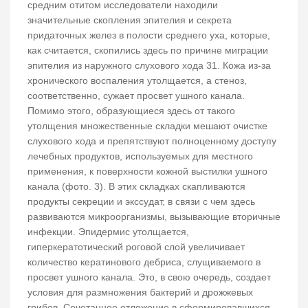
средним отитом исследователи находили
значительные скопления эпителия и секрета
придаточных желез в полости среднего уха, которые,
как считается, скопились здесь по причине миграции
эпителия из наружного слухового хода 31. Кожа из-за
хронического воспаления утолщается, а стеноз,
соответственно, сужает просвет ушного канала.
Помимо этого, образующиеся здесь от такого
утолщения множественные складки мешают очистке
слухового хода и препятствуют полноценному доступу
лечебных продуктов, используемых для местного
применения, к поверхности кожной выстилки ушного
канала (фото. 3). В этих складках скапливаются
продукты секреции и экссудат, в связи с чем здесь
развиваются микроорганизмы, вызывающие вторичные
инфекции. Эпидермис утолщается,
гиперкератотический роговой слой увеличивает
количество кератинового дебриса, слущиваемого в
просвет ушного канала. Это, в свою очередь, создает
условия для размножения бактерий и дрожжевых
грибов. Сочетанное отложение в сформировавшихся