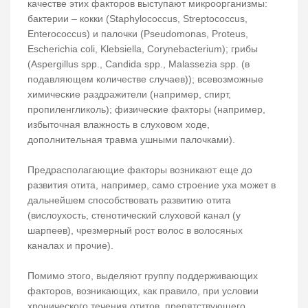
качестве этих факторов выступают микроорганизмы:
бактерии – кокки (Staphylococcus, Streptococcus,
Enterococcus) и палочки (Pseudomonas, Proteus,
Escherichia coli, Klebsiella, Corynebacterium); грибы
(Aspergillus spp., Candida spp., Malassezia spp. (в
подавляющем количестве случаев)); всевозможные
химические раздражители (например, спирт,
пропиленгликоль); физические факторы (например,
избыточная влажность в слуховом ходе,
дополнительная травма ушными палочками).
Предрасполагающие факторы возникают еще до
развития отита, например, само строение уха может в
дальнейшем способствовать развитию отита
(вислоухость, стенотический слуховой канал (у
шарпеев), чрезмерный рост волос в волосяных
каналах и прочие).
Помимо этого, выделяют группу поддерживающих
факторов, возникающих, как правило, при условии
хронического течения отитов, препятствующего