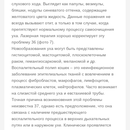
слухового хода. Выглядит как папулы, везикулы,
бляшки, нодулы синеватого оттенка, содержащие
желтоватого цвета жидкость. Данные поражения не
всегда вызывают отит, а только в том случае, когда
препятствуют нормальному процессу самоочищения
уха. Лазерная терапия хорошо корректирует эту
проблему 36 (фото 7).
Новообразования уха могут быть представлены
гистиоцитомой, мастоцитомой, плоскоклеточным
раком, гемангиосаркомой, меланомой и др.
Воспалительный полип кошек – это неинфекционное
заболевание эпителиальных тканей с вовлечением в
процесс фибробластов, макрофагов, лимфоцитов,
плазматических клеток, нейтрофилов. Часто возникает
на слизистой среднего уха и евстахиевой трубы.
Точная причина возникновения этой проблемы
неизвестна 37, однако есть предположение, что она
связана с наличием предшествующего
воспалительного процесса в верхних дыхательных
путях или в наружном ухе. Клинически проявляется