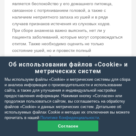
является беспокойство у его домашнего питомца,
связанное с потряхиванием головой, а также с
наличием неприятного запаха из ушей и в ряде
случаев признаков истечения из слуховых ходов.
При сборе анамнеза важно выяснить, нет ли у
пациента заболеваний, которые могут сопровождаться
отитом. Также необходимо оценить не только
состояние ушей, но и провести полный
дерматологический осмотр пациента (так, по данным
Об использовании файлов «Cookie» и
исследований, при хронических наружных отитах в 76
метрических систем
% случаев были обнаружены сопутствующие
поражения на коже 42). Для полноценного сбора
Мы используем файлы «Cookie» и метрические системы для сбора
информации в нашей практике мы используем
и анализа информации о производительности и использовании
сайта, а также для улучшения и индивидуальной настройки
специализированные бланки опроса владельца
предоставления информации. Нажимая кнопку «Согласен» или
животного, а также бланки осмотра пациента, где
продолжая пользоваться сайтом, вы соглашаетесь на обработку
отображаются основные важные информационные
файлов «Cookie» и данных метрических систем. Детальнее об
детали.
используемых файлах Cookie и методах их отключения вы можете
Данные клинического осмотра, указывающие на
прочитать в нашей
Политике Конфиденциальности
.
наличие наружного отита, включают такие признаки,
Согласен
как отек и эритема ушной раковины, выделения из