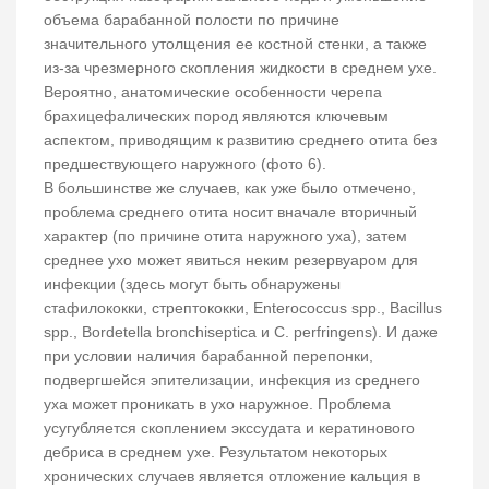
объема барабанной полости по причине
значительного утолщения ее костной стенки, а также
из-за чрезмерного скопления жидкости в среднем ухе.
Вероятно, анатомические особенности черепа
брахицефалических пород являются ключевым
аспектом, приводящим к развитию среднего отита без
предшествующего наружного (фото 6).
В большинстве же случаев, как уже было отмечено,
проблема среднего отита носит вначале вторичный
характер (по причине отита наружного уха), затем
среднее ухо может явиться неким резервуаром для
инфекции (здесь могут быть обнаружены
стафилококки, стрептококки, Enterococcus spp., Bacillus
spp., Bordetella bronchiseptica и C. perfringens). И даже
при условии наличия барабанной перепонки,
подвергшейся эпителизации, инфекция из среднего
уха может проникать в ухо наружное. Проблема
усугубляется скоплением экссудата и кератинового
дебриса в среднем ухе. Результатом некоторых
хронических случаев является отложение кальция в