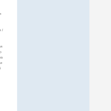
и
 /
ия
о
на
ии
й