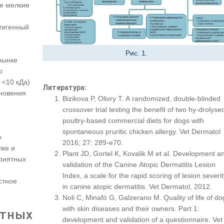
е мелкие
тигенный
Рис. 1.
рынке
о
 <10 кДа)
Литература:
кновения
Bizikova P, Olivry T. A randomized, double-blinded
crossover trial testing the benefit of two hy-drolyse
poultry-based commercial diets for dogs with
spontaneous pruritic chicken allergy. Vet Dermatol
e
2016; 27: 289-e70.
лке и
Plant JD, Gortel K, Kovalik M et al. Development a
приятных
validation of the Canine Atopic Dermatitis Lesion
Index, a scale for the rapid scoring of lesion severit
стное
in canine atopic dermatitis. Vet Dermatol, 2012.
Noli C, Minafò G, Galzerano M. Quality of life of do
with skin diseases and their owners. Part 1:
отных
development and validation of a questionnaire. Vet