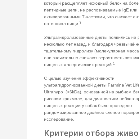
который расщепляет исходный белок на боле
пептидные цепи, не распознаваемые IgE или
активированными Т-клетками, что снижает ан
9
потенциал пищи
.
Ультрагидролизованные диеты появились на 
несколько лет назад, и благодаря чрезвычайн
тщательному гидролизу (молекулярная масса
они значительно снижают вероятность возни
1
пищевых аллергических реакций
.
С целью изучения эффективности
ультрагидролизованной диеты Farmina Vet Lif
Ultrahypo (<6kDa), основанной на рыбном бе
рисовом крахмале, для диагностики неблаго
пищевых реакции у собак было проведено
рандомизированное двойное слепое перекре
исследование.
Критерии отбора жив