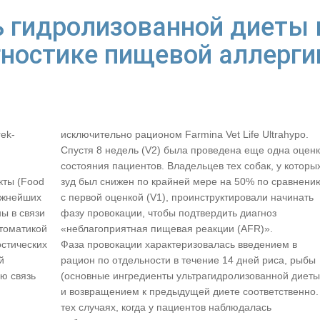
 гидролизованной диеты 
ностике пищевой аллерги
ek-
исключительно рационом Farmina Vet Life Ultrahypo.
Спустя 8 недель (V2) была проведена еще одна оцен
состояния пациентов. Владельцев тех собак, у которы
кты (Food
зуд был снижен по крайней мере на 50% по сравнени
ажнейших
с первой оценкой (V1), проинструктировали начинать
ы в связи
фазу провокации, чтобы подтвердить диагноз
птоматикой
«неблагоприятная пищевая реакции (AFR)».
стических
Фаза провокации характеризовалась введением в
й
рацион по отдельности в течение 14 дней риса, рыбы
ю связь
(основные ингредиенты ультрагидролизованной диеты
и возвращением к предыдущей диете соответственно.
тех случаях, когда у пациентов наблюдалась