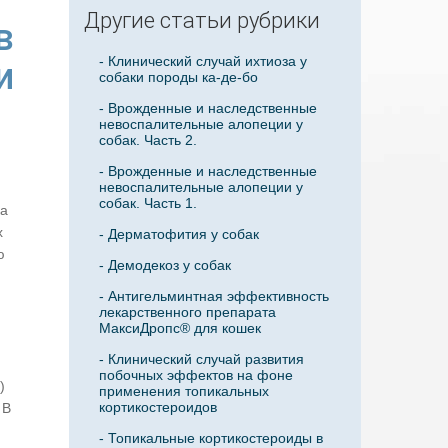
Другие статьи рубрики
в
- Клинический случай ихтиоза у
и
собаки породы ка-де-бо
- Врожденные и наследственные
невоспалительные алопеции у
собак. Часть 2.
- Врожденные и наследственные
невоспалительные алопеции у
собак. Часть 1.
ка
х
- Дерматофития у собак
ю
- Демодекоз у собак
- Антигельминтная эффективность
лекарственного препарата
МаксиДропс® для кошек
- Клинический случай развития
побочных эффектов на фоне
)
применения топикальных
кортикостероидов
 В
- Топикальные кортикостероиды в