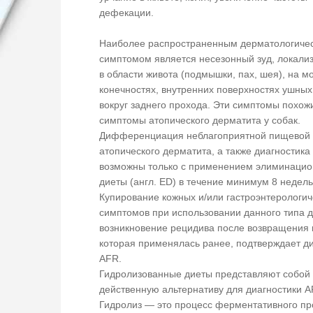
дефекации.
Наиболее распространенным дерматологиче
симптомом является несезонный зуд, локал
в области живота (подмышки, пах, шея), на м
конечностях, внутренних поверхностях ушных
вокруг заднего прохода. Эти симптомы похож
симптомы атопического дерматита у собак.
Дифференциация неблагоприятной пищевой 
атопического дерматита, а также диагностика
возможны только с применением элиминаци
диеты (англ. ED) в течение минимум 8 недел
Купирование кожных и/или гастроэнтерологич
симптомов при использовании данного типа 
возникновение рецидива после возвращения к
которая применялась ранее, подтверждает д
AFR.
Гидролизованные диеты представляют собой
действенную альтернативу для диагностики 
Гидролиз — это процесс ферментативного пр