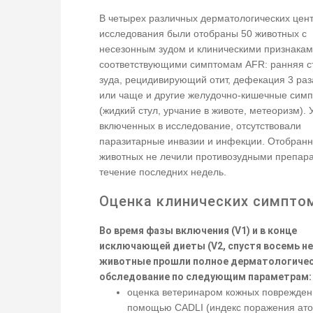
В четырех различных дерматологических цен
исследования были отобраны 50 животных с
несезонным зудом и клиническими признакам
соответствующими симптомам AFR: ранняя с
зуда, рецидивирующий отит, дефекация 3 раз
или чаще и другие желудочно-кишечные сим
(жидкий стул, урчание в животе, метеоризм). 
включенных в исследование, отсутствовали
паразитарные инвазии и инфекции. Отобран
животных не лечили противозудными препар
течение последних недель.
Оценка клинических симпто
Во время фазы включения (V1) и в конце
исключающей диеты (V2, спустя восемь не
животные прошли полное дерматологиче
обследование по следующим параметрам:
оценка ветеринаром кожных поврежден
помощью CADLI (индекс поражения ат