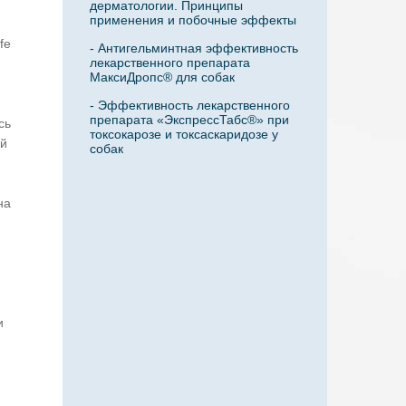
дерматологии. Принципы
применения и побочные эффекты
fe
- Антигельминтная эффективность
лекарственного препарата
МаксиДропс® для собак
- Эффективность лекарственного
препарата «ЭкспрессТабс®» при
сь
токсокарозе и токсаскаридозе у
ой
собак
на
и