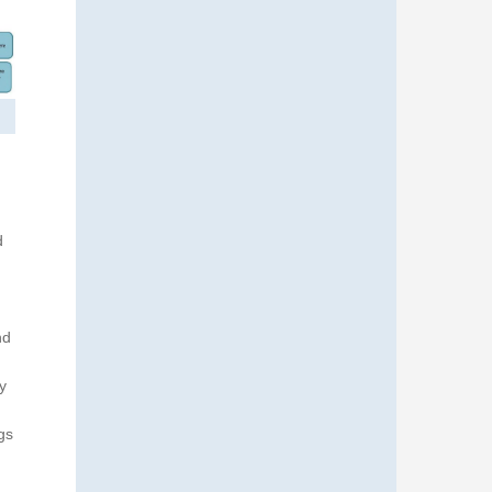
d
nd
y
gs