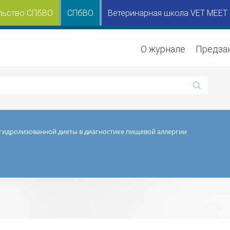
льство СПбВО
СПбВО
Ветеринарная школа VET MEET
О журнале
Предза
гидролизованной диеты в диагностике пищевой аллергии