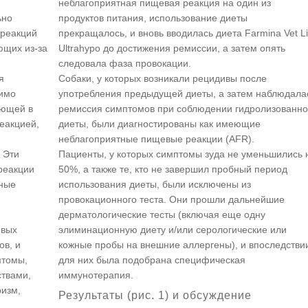
неблагоприятная пищевая реакция на один из
ьно
продуктов питания, использование диеты
 реакций
прекращалось, и вновь вводилась диета Farmina Vet Li
ющих из-за
Ultrahypo до достижения ремиссии, а затем опять
следовала фаза провокации.
я
Собаки, у которых возникали рецидивы после
димо
употребления предыдущей диеты, а затем наблюдала
ающей в
ремиссия симптомов при соблюдении гидролизованн
реакцией,
диеты, были диагностированы как имеющие
неблагоприятные пищевые реакции (AFR).
 Эти
Пациенты, у которых симптомы зуда не уменьшились 
реакции
50%, а также те, кто не завершил пробный период
нные
использования диеты, были исключены из
провокационного теста. Они прошли дальнейшие
дерматологические тесты (включая еще одну
евых
элиминационную диету и/или серологические или
ов, и
кожные пробы на внешние аллергены), и впоследстви
птомы,
для них была подобрана специфическая
ствами,
иммунотерапия.
ризм,
Результаты (рис. 1) и обсуждение