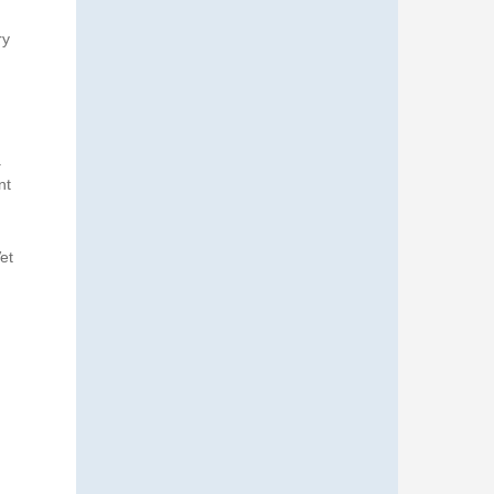
ry
.
nt
et