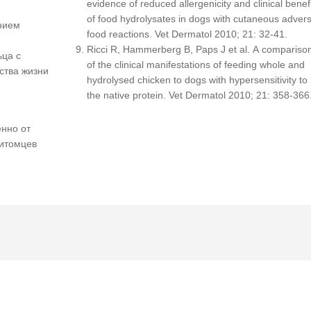
evidence of reduced allergenicity and clinical benefi
of food hydrolysates in dogs with cutaneous adver
нием
food reactions. Vet Dermatol 2010; 21: 32-41.
Ricci R, Hammerberg B, Paps J et al. A compariso
ьца с
of the clinical manifestations of feeding whole and
ства жизни
hydrolysed chicken to dogs with hypersensitivity to
the native protein. Vet Dermatol 2010; 21: 358-366
нно от
питомцев