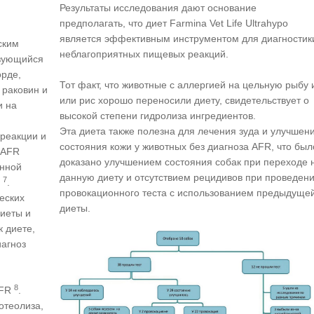
Результаты исследования дают основание
предполагать, что диет Farmina Vet Life Ultrahypo
является эффективным инструментом для диагностик
ским
неблагоприятных пищевых реакций.
изующийся
орде,
Тот факт, что животные с аллергией на цельную рыбу и
 раковин и
или рис хорошо переносили диету, свидетельствует о
и на
высокой степени гидролиза ингредиентов.
Эта диета также полезна для лечения зуда и улучшен
реакции и
состояния кожи у животных без диагноза AFR, что был
 AFR
доказано улучшением состояния собак при переходе 
онной
данную диету и отсутствием рецидивов при проведен
7
ь
.
провокационного теста с использованием предыдуще
еских
диеты.
диеты и
 диете,
иагноз
8
AFR
.
отеолиза,