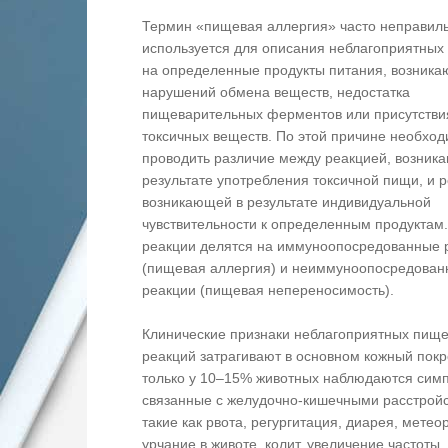
Термин «пищевая аллергия» часто неправил
используется для описания неблагоприятных
на определенные продукты питания, возника
нарушений обмена веществ, недостатка
пищеварительных ферментов или присутстви
токсичных веществ. По этой причине необхо
проводить различие между реакцией, возник
результате употребления токсичной пищи, и 
возникающей в результате индивидуальной
чувствительности к определенным продуктам.
реакции делятся на иммуноопосредованные 
(пищевая аллергия) и неиммуноопосредова
реакции (пищевая непереносимость).
Клинические признаки неблагоприятных пищ
реакций затрагивают в основном кожный покр
только у 10–15% животных наблюдаются сим
связанные с желудочно-кишечными расстрой
такие как рвота, регургитация, диарея, метео
урчание в животе, колит, увеличение частоты