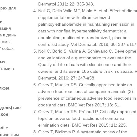
Dermatol 2011; 22: 335-343.
трах для
Noli C, Della Valle MF, Miolo A, et al. Effect of dieta
supplementation with ultramicronized
и,
palmitoylethanolamide in maintaining remission in
тадия
cats with nonflea hypersensitivity dermatitis: a
а в день
doubleblind, multicentre, randomized, placebo-
птомы
controlled study. Vet Dermatol. 2019; 30: 387-e117
У собак,
Noli C, Borio S, Varina A, Schievano C. Developme
and validation of a questionnaire to evaluate the
ных
Quality of Life of cats with skin disease and their
атами в
owners, and its use in 185 cats with skin disease. V
Dermatol. 2016; 27: 247-e58
Olivry T, Mueller RS. Critically appraised topic on
мов
adverse food reactions of companion animals (3):
prevalence of cutaneous adverse food reactions in
dogs and cats. BMC Vet Res 2017; 13: 51.
дель) все
Olivry T, Mueller RS, Prélaud P. Critically appraised
ское
topic on adverse food reactions of companio
elimination diets. BMC Vet Res 2015; 11: 225.
ий с
Olivry T, Bizikova P. A systematic review of the
опическим