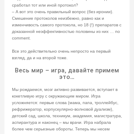
сработал тот или иной протокол?
– А вот это очень правильный вопрос (без иронии).
Смешение протоколов неизбежно, равно как и
изменчивость самого протокола, но 18 (!) препаратов с
доказанной неэффективностью половины из них … no
comment.
Все это действительно очень непросто на первый
взгляд, да и на второй тоже.
Весь мир – игра, давайте примем
это…
Мы рождаемся, мозг активно развивается, вступает в
кокетливую игру с окружающим миром. Игра
усложняется: первые слова (мама, папа, троллейбус,
рефрижератор, корпускулярно-волновой дуализм),
детский сад, школа, техникум, академия, магистратура,
аспирантура и наконец – мы врачи. Игра набрала
более чем серьезные обороты. Теперь мы несем