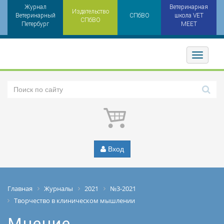
Журнал
Ветеринарная
Издательство
Ветеринарный
СПбВО
школа VET
СПбВО
Петербург
MEET
Toggler
Вход
Главная
Журналы
2021
№3-2021
Творчество в клиническом мышлении
Мнение