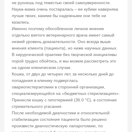
не рухнешь под тяжестью своей самоуверенности.
Наука-мама очень постаралась – ее кубики наверняка
лучше твоих, какими бы надежными они тебе ни
казались.
Именно поэтому обособленное личное мнение
отдельно взятого ветеринарного врача имеет самый
низкий уровень доказательности. Оно всегда выше
мнения клиента (пациента), но ниже научных данных.
В хирургической практике без творческой инициативы
порой трудно обойтись, и мы можем рассмотреть это
на одном клиническом случае.
Кошка, от двух до четырех лет, за несколько дней до
попадания в клинику подверглась
овариогистерэктомии в сторонней организации,
специализирующейся на «бюджетных стерилизациях».
Принесли кошку с гипотермией (36.0 °С), в состоянии
стремительного угасания.
После необходимой диагностики и относительной
стабилизации состояния пациента было решено
произвести диагностическую лапаротомию, по