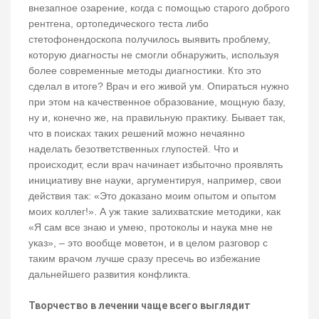
внезапное озарение, когда с помощью старого доброго
рентгена, ортопедического теста либо
стетофонендоскопа получилось выявить проблему,
которую диагносты не смогли обнаружить, используя
более современные методы диагностики. Кто это
сделал в итоге? Врач и его живой ум. Опираться нужно
при этом на качественное образование, мощную базу,
ну и, конечно же, на правильную практику. Бывает так,
что в поисках таких решений можно нечаянно
наделать безответственных глупостей. Что и
происходит, если врач начинает избыточно проявлять
инициативу вне науки, аргументируя, например, свои
действия так: «Это доказано моим опытом и опытом
моих коллег!». А уж такие залихватские методики, как
«Я сам все знаю и умею, протоколы и наука мне не
указ», – это вообще моветон, и в целом разговор с
таким врачом лучше сразу пресечь во избежание
дальнейшего развития конфликта.
Творчество в лечении чаще всего выглядит