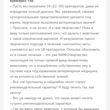
примерно так:
– Пусть мы назначили 18 (12–30) препаратов, даже не
определив точный диагноз. Вы, уважаемый, своими
ортодоксальными представлениями срезаете под
корень творческое мышление ветеринарных врачей!
– Простите, я не хотел. А в чем творчество? Пока я
вижу только непонимание того, что делать с животным
с такой клинической картиной. И результатом такого
творческого подхода к лечению «непонятно чего»
становятся вот эти 18 препаратов. Попытка обосновать
их в схеме лечения – это уже МИФОтворчество,
наносящее не только прямой вред конкретному
животному, но и оскорбление собственному уму и
системе наук под названием ветеринарная медицина
из-за коллапса собственных знаний.
– Все эти протоколы и гайдлайны носят строго
рекомендательный характер! Я буду лечить так, как
захочу!
– Вот уж никогда не думал, что наука может носить
«строго рекомендательный характер».
– Где же взять такое животное, с которым бы идеально