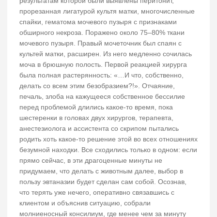
результатам которой были выявлены перитонит,
прорезанная лигатурой культя матки, многочисленные
спайки, гематома мочевого пузыря с признаками
обширного некроза. Поражено около 75–80% ткани
мочевого пузыря. Правый мочеточник был спаян с
культей матки, расширен. Из него медленно сочилась
моча в брюшную полость. Первой реакцией хирурга
была полная растерянность: «…И что, собственно,
делать со всем этим безобразием?!». Отчаяние,
печаль, злоба на кажущееся собственное бессилие
перед проблемой длились какое-то время, пока
шестеренки в головах двух хирургов, терапевта,
анестезиолога и ассистента со скрипом пытались
родить хоть какое-то решение этой во всех отношениях
безумной находки. Все сходились только в одном: если
прямо сейчас, в эти драгоценные минуты не
придумаем, что делать с животным далее, выбор в
пользу эвтаназии будет сделан сам собой. Осознав,
что терять уже нечего, оперативно связавшись с
клиентом и объяснив ситуацию, собрали
молниеносный консилиум, где менее чем за минуту