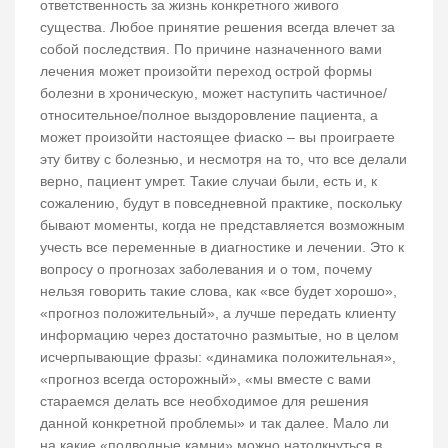
ответственность за жизнь конкретного живого
существа. Любое принятие решения всегда влечет за
собой последствия. По причине назначенного вами
лечения может произойти переход острой формы
болезни в хроническую, может наступить частичное/
относительное/полное выздоровление пациента, а
может произойти настоящее фиаско – вы проиграете
эту битву с болезнью, и несмотря на то, что все делали
верно, пациент умрет. Такие случаи были, есть и, к
сожалению, будут в повседневной практике, поскольку
бывают моменты, когда не представляется возможным
учесть все переменные в диагностике и лечении. Это к
вопросу о прогнозах заболевания и о том, почему
нельзя говорить такие слова, как «все будет хорошо»,
«прогноз положительный», а лучше передать клиенту
информацию через достаточно размытые, но в целом
исчерпывающие фразы: «динамика положительная»,
«прогноз всегда осторожный», «мы вместе с вами
стараемся делать все необходимое для решения
данной конкретной проблемы» и так далее. Мало ли
на какие «подводные камни» можно натолкнуться в