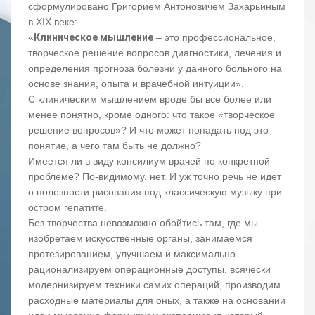
сформулировано Григорием Антоновичем Захарьиным
в XIX веке:
«
Клиническое мышление
– это профессиональное,
творческое решение вопросов диагностики, лечения и
определения прогноза болезни у данного больного на
основе знания, опыта и врачебной интуиции».
С клиническим мышлением вроде бы все более или
менее понятно, кроме одного: что такое «творческое
решение вопросов»? И что может попадать под это
понятие, а чего там быть не должно?
Имеется ли в виду консилиум врачей по конкретной
проблеме? По-видимому, нет. И уж точно речь не идет
о полезности рисования под классическую музыку при
остром гепатите.
Без творчества невозможно обойтись там, где мы
изобретаем искусственные органы, занимаемся
протезированием, улучшаем и максимально
рационализируем операционные доступы, всячески
модернизируем техники самих операций, производим
расходные материалы для оных, а также на основании